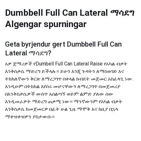
Dumbbell Full Can Lateral ማሳደግ
Algengar spurningar
Geta byrjendur gert
Dumbbell Full Can
Lateral ማሳደግ
?
አዎ ጀማሪዎች የDumbell Full Can Lateral Raise የአካል ብቃት
እንቅስቃሴ ማድረግ ይችላሉ። ይሁን እንጂ ጉዳትን ለማስወገድ እና
ትክክለኛውን ቅርጽ ለማረጋገጥ በቀላል ክብደት መጀመር አስፈላጊ ነው.
እንዲሁም በትክክል እየሰሩ መሆናቸውን ለማረጋገጥ በመጀመሪያ
በእንቅስቃሴዎች ውስጥ አሰልጣኝ ወይም ልምድ ያለው ሰው
እንዲመራዎት ማድረግ ጠቃሚ ነው። ማንኛውንም የአካል ብቃት
እንቅስቃሴ ከመጀመርዎ በፊት ሁል ጊዜ ማሞቅ እና ከዚያ በኋላ
ማቀዝቀዝዎን ያስታውሱ።