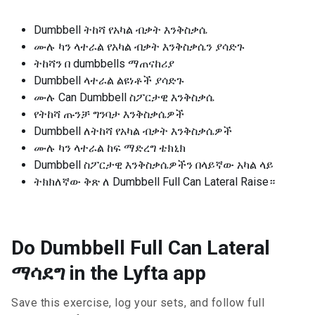
Dumbbell ትከሻ የአካል ብቃት እንቅስቃሴ
ሙሉ ካን ላተራል የአካል ብቃት እንቅስቃሴን ያሳድጉ
ትከሻን በ dumbbells ማጠናከሪያ
Dumbbell ላተራል ልዩነቶች ያሳድጉ
ሙሉ Can Dumbbell ስፖርታዊ እንቅስቃሴ
የትከሻ ጡንቻ ግንባታ እንቅስቃሴዎች
Dumbbell ለትከሻ የአካል ብቃት እንቅስቃሴዎች
ሙሉ ካን ላተራል ከፍ ማድረግ ቴክኒክ
Dumbbell ስፖርታዊ እንቅስቃሴዎችን በላይኛው አካል ላይ
ትክክለኛው ቅጽ ለ Dumbbell Full Can Lateral Raise።
Do Dumbbell Full Can Lateral
ማሳደግ in the Lyfta app
Save this exercise, log your sets, and follow full