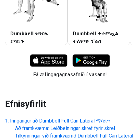
Dumbbell ዝንባሌ
Dumbbell ተቀምጧል
D
ያሳድጉ
ተለዋጭ ፕሬስ
ቀ
Fá æfingagagnasafnið í vasann!
Efnisyfirlit
Inngangur að
Dumbbell Full Can Lateral ማሳደግ
Að framkvæma: Leiðbeiningar skref fyrir skref
Tilkynningar við framkvæmd
Dumbbell Full Can Lateral