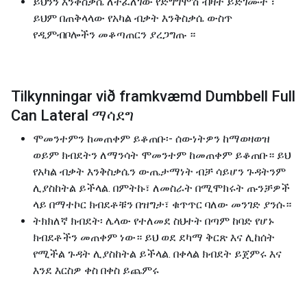
ይህንን እንቅስቃሴ ለተፈለገው የድግግሞሽ ብዛት ይድገሙት ፣
ይህም በጠቅላላው የአካል ብቃት እንቅስቃሴ ውስጥ
የዲምብቦሎችን መቆጣጠርን ያረጋግጡ ።
Tilkynningar við framkvæmd Dumbbell Full
Can Lateral ማሳደግ
ሞመንተምን ከመጠቀም ይቆጠቡ፡- ሰውነትዎን ከማወዛወዝ
ወይም ክብደትን ለማንሳት ሞመንተም ከመጠቀም ይቆጠቡ። ይህ
የአካል ብቃት እንቅስቃሴን ውጤታማነት ብቻ ሳይሆን ጉዳትንም
ሊያስከትል ይችላል. በምትኩ፣ ለመስራት በሚሞክሩት ጡንቻዎች
ላይ በማተኮር ክብደቶቹን በዝግታ፣ ቁጥጥር ባለው መንገድ ያንሱ።
ትክክለኛ ክብደት፡ ሌላው የተለመደ ስህተት በጣም ከባድ የሆኑ
ክብደቶችን መጠቀም ነው። ይህ ወደ ደካማ ቅርጽ እና ሊከሰት
የሚችል ጉዳት ሊያስከትል ይችላል. በቀላል ክብደት ይጀምሩ እና
እንደ እርስዎ ቀስ በቀስ ይጨምሩ