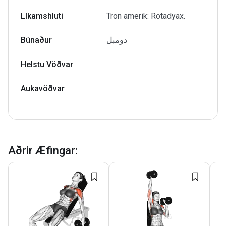
Líkamshluti
Tron amerik: Rotadyax.
Búnaður
دومبل
Helstu Vöðvar
Aukavöðvar
Aðrir Æfingar
: