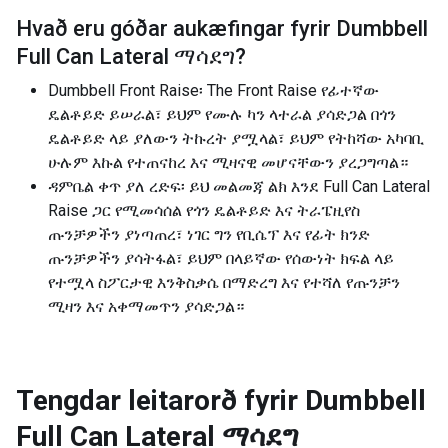
Hvað eru góðar aukæfingar fyrir
Dumbbell
Full Can Lateral ማሳደግ
?
Dumbbell Front Raise፡ The Front Raise የፊተኛው
ዴልቶይድ ይሠራል፣ ይህም የሙሉ ካን ላተራል ያሳድጋል በጎን
ዴልቶይድ ላይ ያለውን ትኩረት ያሟላል፣ ይህም የትከሻው አካባቢ
ሁሉም እኩል የተጠናከረ እና ሚዛናዊ መሆናቸውን ያረጋግጣል።
ዳምቤል ቀጥ ያለ ረድፍ፡ ይህ መልመጃ ልክ እንደ Full Can Lateral
Raise ጋር የሚመሳሰል የጎን ዴልቶይድ እና ትራፔዚየስ
ጡንቻዎችን ያነጣጠረ፣ ነገር ግን የቢሴፕ እና የፊት ክንድ
ጡንቻዎችን ያሳትፋል፣ ይህም በላይኛው የሰውነት ክፍል ላይ
የተሟላ ስፖርታዊ እንቅስቃሴ በማድረግ እና የተሻለ የጡንቻን
ሚዛን እና አቀማመጥን ያሳድጋል።
Tengdar leitarorð fyrir
Dumbbell
Full Can Lateral ማሳደግ