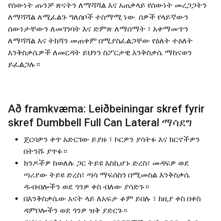
የሰውነት ጡንቻ ጽናትን ለማሻሻል እና አጠቃላይ የሰውነት መረጋጋትን
ለማሻሻል ለሚፈልጉ ግለሰቦች ተስማሚ ነው. ሰዎች የላይኛውን
ሰውነታቸውን ለመገንባት እና ድምጽ ለማሰማት ፣ አቀማመጥን
ለማሻሻል እና ትከሻን መጠቀም በሚያስፈልጋቸው የዕለት ተዕለት
እንቅስቃሴዎች ለመርዳት ይህንን ስፖርታዊ እንቅስቃሴ ማከናወን
ይፈልጋሉ።
Að framkvæma: Leiðbeiningar skref fyrir
skref Dumbbell Full Can Lateral ማሳደግ
ጀርባዎን ቀጥ አድርገው ይያዙ ፣ ኮርዎን ያሳትፉ እና ክርኖችዎን
በትንሹ ያጥፉ።
ክንዶችዎ ከወለሉ ጋር ትይዩ እስኪሆኑ ድረስ፣ መዳፍዎ ወደ
ጣሪያው ትይዩ ድረስ፣ ጣሳ ማፍሰስን በሚመስል እንቅስቃሴ
ዱብብሎችን ወደ ጎንዎ ቀስ ብለው ያሳድጉ።
በእንቅስቃሴው አናት ላይ ለአፍታ ቆም ይበሉ ፣ ከዚያ ቀስ በቀስ
ዳምቦሎችን ወደ ጎንዎ ዝቅ ያድርጉ።