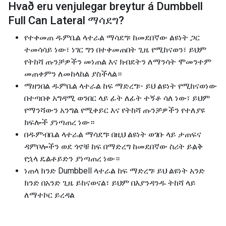
Hvað eru venjulegar breytur á
Dumbbell
Full Can Lateral ማሳደግ
?
የተቀመጠ ዱምቤል ላተራል ማሳደግ፡ ከመደበኛው ልዩነት ጋር
ተመሳሳይ ነው፣ ነገር ግን በተቀመጠበት ጊዜ የሚከናወን፣ ይህም
የትከሻ ጡንቻዎችን መነጠል እና ክብደትን ለማንሳት ሞመንተም
መጠቀምን ለመከላከል ያስችላል።
ማዘንበል ዱምቤል ላተራል ከፍ ማድረግ፡- ይህ ልዩነት የሚከናወነው
በተጣበቀ አግዳሚ ወንበር ላይ ፊት ለፊት ተኝቶ ሳለ ነው፣ ይህም
የማንሻውን አንግል የሚቀይር እና የትከሻ ጡንቻዎችን የተለያዩ
ክፍሎች ያነጣጠረ ነው።
በዱምብቤል ላተራል ማሳደግ፡ በዚህ ልዩነት ወገቡ ላይ ታጠፍና
ዳምቦሎችን ወደ ጎኖቹ ከፍ በማድረግ ከመደበኛው ስሪት ይልቅ
የኋላ ዴልቶይድን ያነጣጠረ ነው።
ነጠላ ክንድ Dumbbell ላተራል ከፍ ማድረግ፡ ይህ ልዩነት አንድ
ክንድ በአንድ ጊዜ ይከናወናል፣ ይህም በእያንዳንዱ ትከሻ ላይ
ለማተኮር ይረዳል