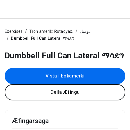
Exercises
Tron amerik: Rotadyax.
دومبل
Dumbbell Full Can Lateral ማሳደግ
Dumbbell Full Can Lateral ማሳደግ
Vista í bókamerki
Deila Æfingu
Æfingarsaga