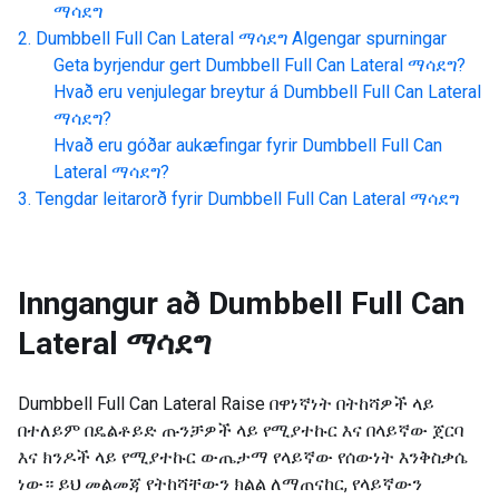
ማሳደግ
Dumbbell Full Can Lateral ማሳደግ
Algengar spurningar
Geta byrjendur gert
Dumbbell Full Can Lateral ማሳደግ
?
Hvað eru venjulegar breytur á
Dumbbell Full Can Lateral
ማሳደግ
?
Hvað eru góðar aukæfingar fyrir
Dumbbell Full Can
Lateral ማሳደግ
?
Tengdar leitarorð fyrir
Dumbbell Full Can Lateral ማሳደግ
Inngangur að
Dumbbell Full Can
Lateral ማሳደግ
Dumbbell Full Can Lateral Raise በዋነኛነት በትከሻዎች ላይ
በተለይም በዴልቶይድ ጡንቻዎች ላይ የሚያተኩር እና በላይኛው ጀርባ
እና ክንዶች ላይ የሚያተኩር ውጤታማ የላይኛው የሰውነት እንቅስቃሴ
ነው። ይህ መልመጃ የትከሻቸውን ክልል ለማጠናከር, የላይኛውን