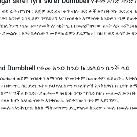
gar skref fyrir skref Dumbbell የቆመ አንድ ክን
ደ ፊት በማየት፣ እጅዎ ወደ ፊት ቀጥ ብሎ ወደ ታች እና በትንሹ ወደ ፊት ዘ
ሩት፣ ክርንዎ እንዲቆም በማድረግ እና ክብደቱን ለማንሳት ክንድዎን ብቻ ይጠ
ክሌትዎን ጫፍ በመጭመቅ ለጥቂት ጊዜ በመጠምዘዣው አናት ላይ ቆም ይበ
 ይመልሱ ፣ እንቅስቃሴውን መቆጣጠርዎን ያረጋግጡ ፣ ከዚያ ወደ ሌላኛው ክ
æmd Dumbbell የቆመ አንድ ክንድ ከርልላይን ቤንች ላይ
ከማወዛወዝ ወይም ክብደትን ለማንሳት ሞመንተም ከመጠቀም ይቆጠቡ። እን
ና በቁጥጥር ስር ያድርጉት። ይህ የእርስዎን የሁለትዮሽ እንቅስቃሴ በብቃት ለ
 ሊታከም የሚችል ክብደት ይጠቀሙ። ክብደቱ በጣም ከባድ ከሆነ መልመጃውን በ
 ቀላል ከሆነ ከአካል ብቃት እንቅስቃሴ ከፍተኛውን ጥቅም አያገኙም።
በሙሉ የእንቅስቃሴ ክልል ማከናወንዎን ያረጋግጡ። ክንድዎን ሙሉ በሙሉ በመ