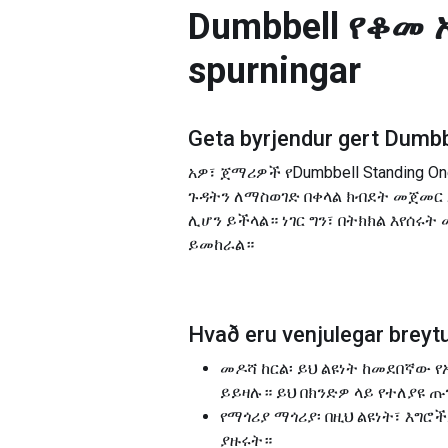
Dumbbell የቆመ 
spurningar
Geta byrjendur gert
Dumbb
አዎ፣ ጀማሪዎች የDumbbell Standing On
ጉዳትን ለማስወገድ በቀላል ክብደት መጀመር
ሊሆን ይችላል። ነገር ግን፣ በትክክል እየሰሩ
ይመከራል።
Hvað eru venjulegar breytu
መዶሻ ከርል፡ ይህ ልዩነት ከመደበኛው 
ይይዛሉ። ይህ በክንድዎ ላይ የተለያዩ 
የማጎሪያ ማጎሪያ፡ በዚህ ልዩነት፣ እግ
ያዙሩት።