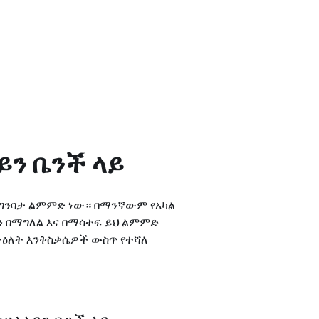
ይን ቤንች ላይ
ንካሬ ግንባታ ልምምድ ነው። በማንኛውም የአካል
ን በማግለል እና በማሳተፍ ይህ ልምምድ
 ተዕለት እንቅስቃሴዎች ውስጥ የተሻለ