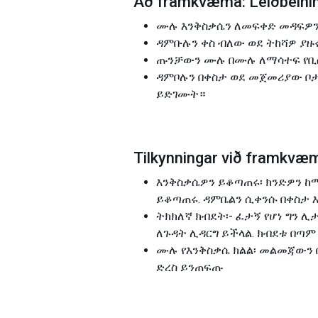
Að framkvæma: Leiðbeinin
ሙሉ እንቅስቃሴን ለመፍቀድ መዳፍዎን ወ
ዳምቡሉን ቀስ ብለው ወደ ትከሻዎ ያዙ
ጡንቻውን ሙሉ በሙሉ ለማሳተፍ የቢስ
ዳምቦሉን በቀስታ ወደ መጀመሪያው ቦታ
ይድገሙት።
Tilkynningar við framkv
እንቅስቃሴዎን ይቆጣጠሩ፡ ክንድዎን 
ይቆጣጠሩ. ዳምቤልን ሲቀንሱ በቀስታ እ
ትክክለኛ ክብደት፡- ፈታኝ የሆነ ግን
ለጉዳት ሊዳርግ ይችላል. ክብደቱ በጣም
ሙሉ የእንቅስቃሴ ክልል፡ መልመጃውን 
ድረስ ይንጠፍጡ