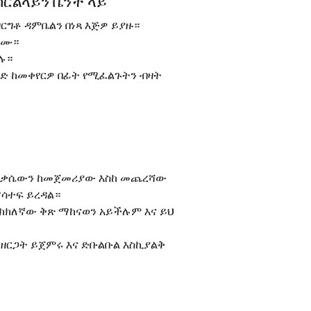
ድ ከርልላይን ቤንች ላይ
ርግቶ ዳምቤልን በነጻ እጅዎ ይያዙ።
ቀሙ።
ሉ።
ንድ ከመቀየርዎ በፊት የሚፈልጉትን ብዛት
ቅስቃሴውን ከመጀመሪያው እስከ መጨረሻው
ማሳተፍ ይረዳል።
ትክክለኛው ቅጽ ማከናወን አይችሉም እና ይህ
ዘርጋት ይጀምሩ እና ድቡልቡል እስኪያልቅ