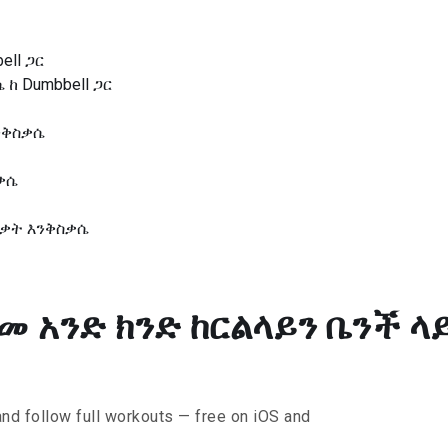
ell ጋር
ከ Dumbbell ጋር
ንቅስቃሴ
ስቃሴ
ብቃት እንቅስቃሴ
መ አንድ ክንድ ከርልላይን ቤንች ላይ i
and follow full workouts — free on iOS and