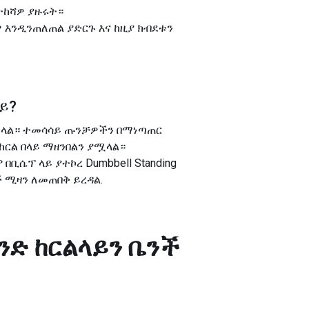
 ትከሻዎ ያዙሩት።
ዎ እንዲንጠለጠል ያድርጉ እና ከዚያ ክብደቱን
ላይ
?
 ያስችላል። ተመሳሳይ ጡንቻዎችን በማነጣጠር
ከርል በላይ ማዘንበልን ያሟላል።
በቢሴፕ ላይ ያተኮረ Dumbbell Standing
ች ሚዛን ለመጠበቅ ይረዳል.
ክንድ ከርልላይን ቤንች