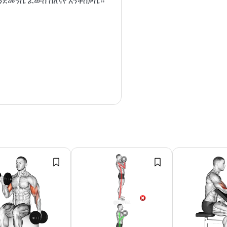
ንደመንሴ ፈውስ ስለናየ እንቅስቃሴ።