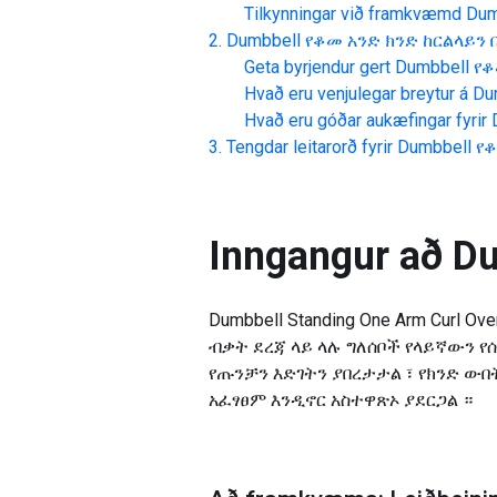
Tilkynningar við framkvæmd
Dum
Dumbbell የቆመ አንድ ክንድ ከርልላይን 
Geta byrjendur gert
Dumbbell የ
Hvað eru venjulegar breytur á
Du
Hvað eru góðar aukæfingar fyrir
Tengdar leitarorð fyrir
Dumbbell የ
Inngangur að
Du
Dumbbell Standing One Arm Curl
ብቃት ደረጃ ላይ ላሉ ግለሰቦች የላይኛውን 
የጡንቻን እድገትን ያበረታታል ፣ የክንድ ውበ
አፈፃፀም እንዲኖር አስተዋጽኦ ያደርጋል ።