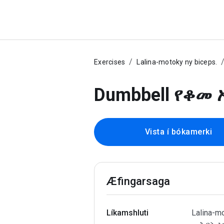
Exercises
Lalina-motoky ny biceps.
Dumbbell የቆመ 
Vista í bókamerki
Æfingarsaga
Líkamshluti
Lalina-m