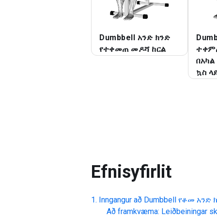
Dumbbell አንድ ክንድ
Dumb
የተቀመጠ መዶሻ ከርል
ተቀምጦ
በአካል
ኳስ ላ
Efnisyfirlit
Inngangur að
Dumbbell የቆመ አንድ 
Að framkvæma: Leiðbeiningar skr