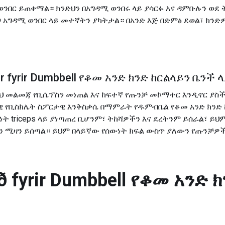
ሚ ወንበር ይጠቀማል። ክንድህን በአግዳሚ ወንበሩ ላይ ያሳርፉ እና ዳምቡሉን ወደ
ጋ አግዳሚ ወንበር ላይ መተኛትን ያካትታል። በአንድ እጅ በድምፅ ደወል፣ ክንድ
 fyrir
Dumbbell የቆመ አንድ ክንድ ከርልላይን ቤንች 
rls፡ ይህ መልመጃ የቢሴፕስን መነጠል እና ከፍተኛ የጡንቻ መኮማተር እንዲኖር
ናዊ የቢስክሌት ስፖርታዊ እንቅስቃሴ በማምራት የዱምብቤል የቆመ አንድ ክንድ 
ት triceps ላይ ያነጣጠረ ቢሆንም፣ ትከሻዎችን እና ደረትንም ይሰራል፣ ይህም 
 Benchን ሚዛን ይሰጣል። ይህም በላይኛው የሰውነት ክፍል ውስጥ ያለውን የጡንቻዎ
 fyrir
Dumbbell የቆመ አንድ 