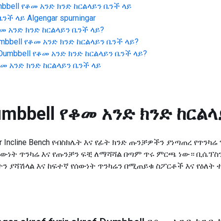
bbell የቆመ አንድ ክንድ ከርልላይን ቤንች ላይ
ቤንች ላይ
Algengar spurningar
ቆመ አንድ ክንድ ከርልላይን ቤንች ላይ
?
mbbell የቆመ አንድ ክንድ ከርልላይን ቤንች ላይ
?
Dumbbell የቆመ አንድ ክንድ ከርልላይን ቤንች ላይ
?
ቆመ አንድ ክንድ ከርልላይን ቤንች ላይ
mbbell የቆመ አንድ ክንድ ከርልላ
 Over Incline Bench የብስክሌት እና የፊት ክንድ ጡንቻዎችን ያነጣጠረ የጥ
የሰውነት ጥንካሬ እና የጡንቻን ፍቺ ለማሻሻል በጣም ጥሩ ምርጫ ነው። ቢሴፕስ
ትን ያሻሽላል እና ከፍተኛ የሰውነት ጥንካሬን በሚጠይቁ ስፖርቶች እና የዕለት