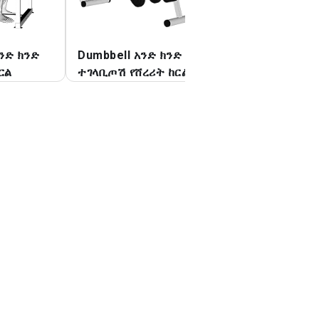
አንድ ክንድ
Dumbbell አንድ ክንድ
Dumbbell ተለዋጭ 
ርል
ተገላቢጦሽ የሸረሪት ከርል
ከርል