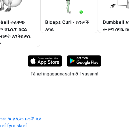
bell ተለዋጭ
Biceps Curl - ክንዶች
Dumbbell 
 የቢሴፕ ከርል
አካል
መዶሻ ሰባኪ ከ
 ብቃት እንቅስቃሴ
ይ
Fá æfingagagnasafnið í vasann!
ክንድ ከርልላይን ቤንች ላይ
ef fyrir skref