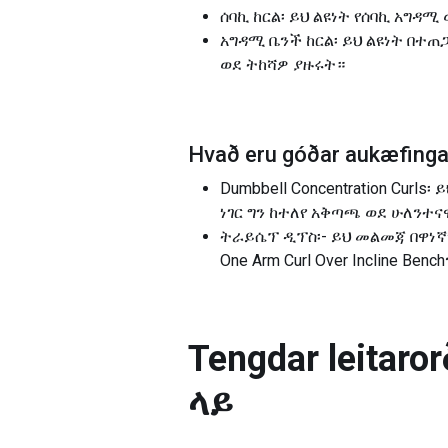
ሰባኪ ከርል፡ ይህ ልዩነት የሰባኪ አግዳ
አግዳሚ ቤንች ከርል፡ ይህ ልዩነት በተጠ
ወደ ትከሻዎ ያዙሩት።
Hvað eru góðar aukæfingar
Dumbbell Concentration Cu
ነገር ግን ከተለየ አቅጣጫ ወደ ሁለንተ
ትራይሴፕ ዲፕስ፡- ይህ መልመጃ በዋነኛነ
One Arm Curl Over Incline
Tengdar leitarorð
ላይ