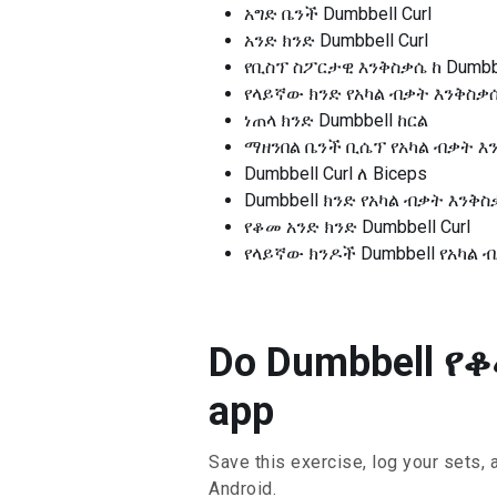
አግድ ቤንች Dumbbell Curl
አንድ ክንድ Dumbbell Curl
የቢስፕ ስፖርታዊ እንቅስቃሴ ከ Dumbb
የላይኛው ክንድ የአካል ብቃት እንቅስቃሴ 
ነጠላ ክንድ Dumbbell ከርል
ማዘንበል ቤንች ቢሴፕ የአካል ብቃት እ
Dumbbell Curl ለ Biceps
Dumbbell ክንድ የአካል ብቃት እንቅ
የቆመ አንድ ክንድ Dumbbell Curl
የላይኛው ክንዶች Dumbbell የአካል 
Do Dumbbell የቆ
app
Save this exercise, log your sets, 
Android.