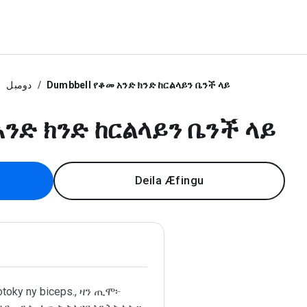
دومبل
Dumbbell የቆመ አንድ ክንድ ከርልላይን ቤንች ላይ
አንድ ክንድ ከርልላይን ቤንች ላይ
Deila Æfingu
otoky ny biceps., ዛን ጢሞ፦