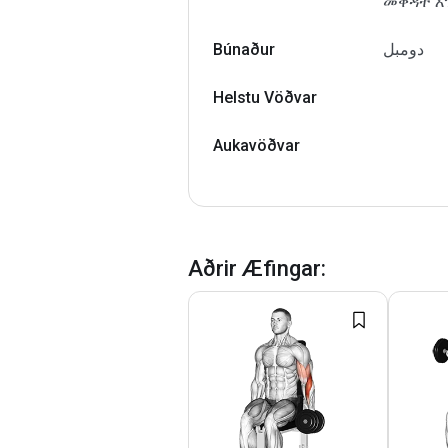
መቅዳት እ
Búnaður
دومبل
Helstu Vöðvar
Aukavöðvar
Aðrir Æfingar
: