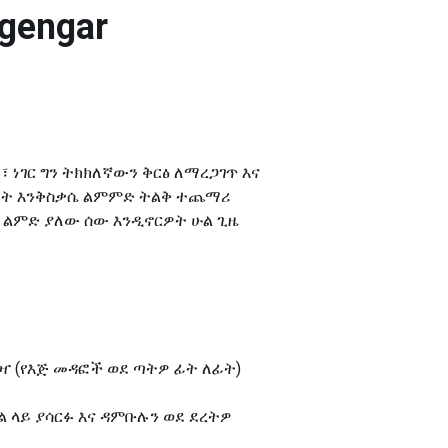
gengar
ላሉ፣ ነገር ግን ትክክለኛውን ቅርፅ ለማረጋገጥ እና
ውነት እንቅስቃሴ ልምምድ ትልቅ ተጨማሪ
ኝ ልምድ ያለው ሰው እንዲኖርዎት ሁል ጊዜ
ያዣ (የእጅ መዳፎች ወደ ጣትዎ ፊት ለፊት)
ል ላይ ያሳርፉ እና ዳምቡሉን ወደ ደረትዎ