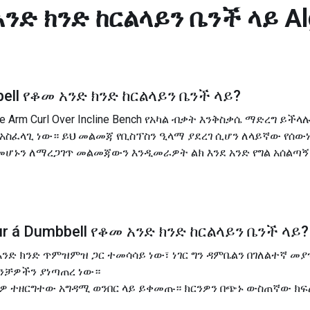
አንድ ክንድ ከርልላይን ቤንች ላይ
Al
ell የቆመ አንድ ክንድ ከርልላይን ቤንች ላይ
?
e Arm Curl Over Incline Bench የአካል ብቃት እንቅስቃሴ ማድረግ ይች
 አስፈላጊ ነው። ይህ መልመጃ የቢስፕስን ዒላማ ያደረገ ሲሆን ለላይኛው የሰ
ት መሆኑን ለማረጋገጥ መልመጃውን እንዲመራዎት ልክ እንደ አንድ የግል አሰልጣ
r á
Dumbbell የቆመ አንድ ክንድ ከርልላይን ቤንች ላይ
?
የአንድ ክንድ ጥምዝምዝ ጋር ተመሳሳይ ነው፣ ነገር ግን ዳምቤልን በገለልተኛ መ
ጡንቻዎችን ያነጣጠረ ነው።
ሮችዎ ተዘርግተው አግዳሚ ወንበር ላይ ይቀመጡ። ክርንዎን በጭኑ ውስጠኛው ክፍ