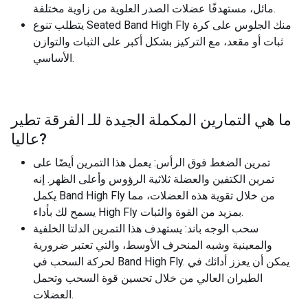
مائل، مستهدفًا عضلات الصدر العلوية من زاوية مختلفة.
يتطلب تنوع Seated Band High Fly منك الجلوس على كرة
ثبات أو مقعد، مع التركيز بشكل أكبر على الثبات والتوازن
الأساسي.
ما هي التمارين المكملة الجيدة للـ
الفرقة تطير
?
عاليا
تمرين الضغط فوق الرأس: يعمل هذا التمرين أيضًا على
تمرين الكتفين والعضلة ثلاثية الرؤوس وأعلى الظهر. إنه
يكمل Band High Fly من خلال تقوية هذه العضلات، مما
يسمح لك بأداء High Fly بمزيد من القوة والثبات.
سحب الوجه باند: يستهدف هذا التمرين الدلتا الخلفية
والمعينية وشبه المنحرف الأوسط، والتي تعتبر ضرورية
لحركة السحب في Band High Fly. يمكن أن يعزز أدائك في
الطيران العالي من خلال تحسين قوة السحب وتحمل
العضلات.