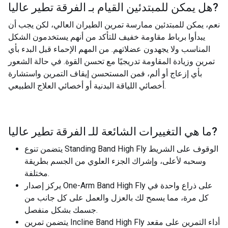
?
هل يمكن للمبتدئين القيام بـ
الفرقة تطير عاليا
نعم، يمكن للمبتدئين ممارسة تمرين الطيران العالي، لكن يجب أن
يبدأوا برباط مقاومة خفيف للتأكد من أنهم يستخدمون الشكل
المناسب ولا يجهدون عضلاتهم. من المهم الإحماء قبل البدء بأي
تمرين وزيادة المقاومة تدريجيًا مع تحسن القوة. في حالة الشعور
بأي إزعاج أو ألم، فمن المستحسن إيقاف التمرين واستشارة
أخصائي اللياقة البدنية أو أخصائي العلاج الطبيعي.
?
ما هي التغييرات الشائعة للـ
الفرقة تطير عاليا
يتضمن تنوع Standing Band High Fly الوقوف على الشريط
وسحبه لأعلى، وإشراك الجزء العلوي من الجسم بطريقة
مختلفة.
يركز إصدار One-Arm Band High Fly على ذراع واحدة في
كل مرة، مما يسمح لك بالعزل والعمل على كل جانب من
جسمك بشكل منفصل.
يتضمن تمرين Incline Band High Fly أداء التمرين على مقعد