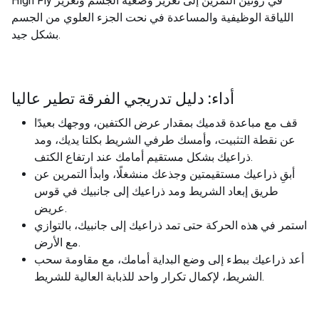
High Fly في روتين التمرين إلى تعزيز وضعية الجسم وتعزيز
اللياقة الوظيفية والمساعدة في نحت الجزء العلوي من الجسم
بشكل جيد.
أداء: دليل تدريجي الفرقة تطير عاليا
قف مع مباعدة قدميك بمقدار عرض الكتفين، ووجهك بعيدًا
عن نقطة التثبيت، وأمسك طرفي الشريط بكلتا يديك، ومد
ذراعيك بشكل مستقيم أمامك عند ارتفاع الكتف.
أبقِ ذراعيك مستقيمتين وجذعك منشغلًا، وابدأ التمرين عن
طريق إبعاد الشريط ومد ذراعيك إلى جانبيك في قوس
عريض.
استمر في هذه الحركة حتى تمد ذراعيك إلى جانبيك، بالتوازي
مع الأرض.
أعد ذراعيك ببطء إلى وضع البداية أمامك، مع مقاومة سحب
الشريط، لإكمال تكرار واحد للذبابة العالية للشريط.