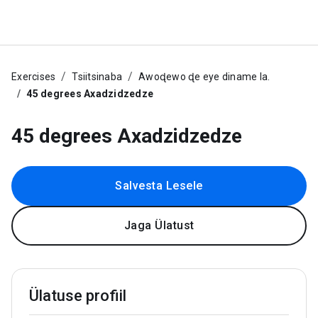
Exercises
Tsiitsinaba
Awoɖewo ɖe eye diname la.
45 degrees Axadzidzedze
45 degrees Axadzidzedze
Salvesta Lesele
Jaga Ülatust
Ülatuse profiil