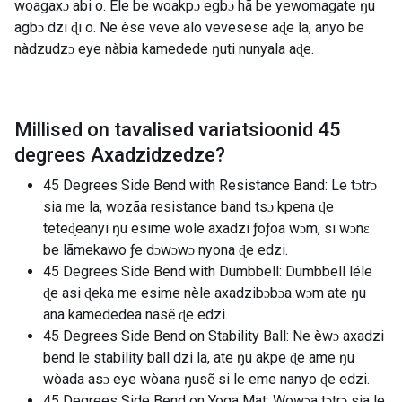
woagaxɔ abi o. Ele be woakpɔ egbɔ hã be yewomagate ŋu
agbɔ dzi ɖi o. Ne èse veve alo vevesese aɖe la, anyo be
nàdzudzɔ eye nàbia kamedede ŋuti nunyala aɖe.
Millised on tavalised variatsioonid
45
degrees Axadzidzedze
?
45 Degrees Side Bend with Resistance Band: Le tɔtrɔ
sia me la, wozãa resistance band tsɔ kpena ɖe
teteɖeanyi ŋu esime wole axadzi ƒoƒoa wɔm, si wɔnɛ
be lãmekawo ƒe dɔwɔwɔ nyona ɖe edzi.
45 Degrees Side Bend with Dumbbell: Dumbbell léle
ɖe asi ɖeka me esime nèle axadzibɔbɔa wɔm ate ŋu
ana kamededea nasẽ ɖe edzi.
45 Degrees Side Bend on Stability Ball: Ne èwɔ axadzi
bend le stability ball dzi la, ate ŋu akpe ɖe ame ŋu
wòada asɔ eye wòana ŋusẽ si le eme nanyo ɖe edzi.
45 Degrees Side Bend on Yoga Mat: Wowɔa tɔtrɔ sia le