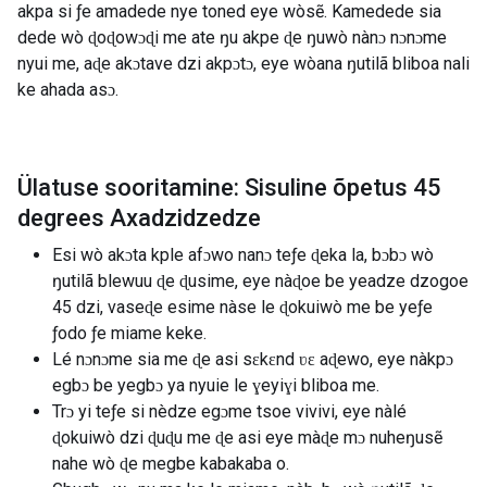
akpa si ƒe amadede nye toned eye wòsẽ. Kamedede sia
dede wò ɖoɖowɔɖi me ate ŋu akpe ɖe ŋuwò nànɔ nɔnɔme
nyui me, aɖe akɔtave dzi akpɔtɔ, eye wòana ŋutilã bliboa nali
ke ahada asɔ.
Ülatuse sooritamine: Sisuline õpetus 45
degrees Axadzidzedze
Esi wò akɔta kple afɔwo nanɔ teƒe ɖeka la, bɔbɔ wò
ŋutilã blewuu ɖe ɖusime, eye nàɖoe be yeadze dzogoe
45 dzi, vaseɖe esime nàse le ɖokuiwò me be yeƒe
ƒodo ƒe miame keke.
Lé nɔnɔme sia me ɖe asi sɛkɛnd ʋɛ aɖewo, eye nàkpɔ
egbɔ be yegbɔ ya nyuie le ɣeyiɣi bliboa me.
Trɔ yi teƒe si nèdze egɔme tsoe vivivi, eye nàlé
ɖokuiwò dzi ɖuɖu me ɖe asi eye màɖe mɔ nuheŋusẽ
nahe wò ɖe megbe kabakaba o.