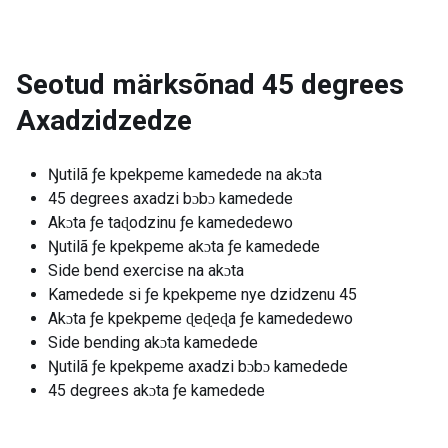
Seotud märksõnad
45 degrees
Axadzidzedze
Ŋutilã ƒe kpekpeme kamedede na akɔta
45 degrees axadzi bɔbɔ kamedede
Akɔta ƒe taɖodzinu ƒe kamededewo
Ŋutilã ƒe kpekpeme akɔta ƒe kamedede
Side bend exercise na akɔta
Kamedede si ƒe kpekpeme nye dzidzenu 45
Akɔta ƒe kpekpeme ɖeɖeɖa ƒe kamededewo
Side bending akɔta kamedede
Ŋutilã ƒe kpekpeme axadzi bɔbɔ kamedede
45 degrees akɔta ƒe kamedede