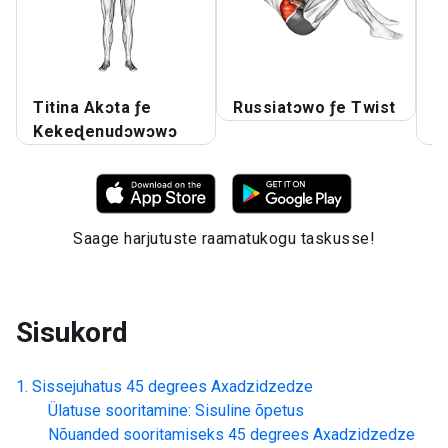
Titina Akɔta ƒe
Russiatɔwo ƒe Twist
4
Kekeɖenudɔwɔwɔ
A
Saage harjutuste raamatukogu taskusse!
Sisukord
Sissejuhatus
45 degrees Axadzidzedze
Ülatuse sooritamine: Sisuline õpetus
Nõuanded sooritamiseks
45 degrees Axadzidzedze