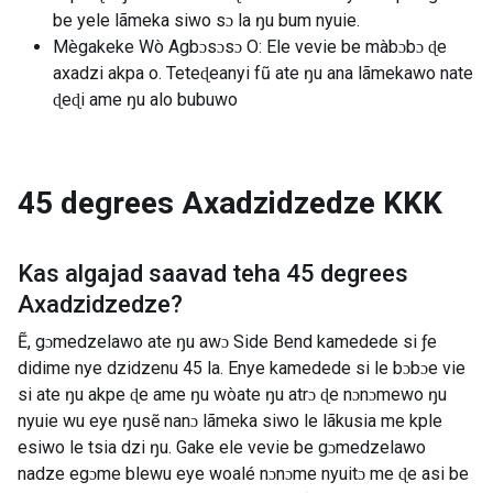
be yele lãmeka siwo sɔ la ŋu bum nyuie.
Mègakeke Wò Agbɔsɔsɔ O: Ele vevie be màbɔbɔ ɖe
axadzi akpa o. Teteɖeanyi fũ ate ŋu ana lãmekawo nate
ɖeɖi ame ŋu alo bubuwo
45 degrees Axadzidzedze
KKK
Kas algajad saavad teha
45 degrees
Axadzidzedze
?
Ẽ, gɔmedzelawo ate ŋu awɔ Side Bend kamedede si ƒe
didime nye dzidzenu 45 la. Enye kamedede si le bɔbɔe vie
si ate ŋu akpe ɖe ame ŋu wòate ŋu atrɔ ɖe nɔnɔmewo ŋu
nyuie wu eye ŋusẽ nanɔ lãmeka siwo le lãkusia me kple
esiwo le tsia dzi ŋu. Gake ele vevie be gɔmedzelawo
nadze egɔme blewu eye woalé nɔnɔme nyuitɔ me ɖe asi be