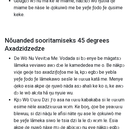
Gbugbɔ wɔ nu ma ke le miame, nàbɔbɔ wò ŋutilã ɖe
miame be nàse le ɖokuiwò me be yeƒe ƒodo ƒe ɖusime
keke.
Nõuanded sooritamiseks 45 degrees
Axadzidzedze
De Wò Nu Vevitɔa Me: Vodada si bɔ enye be màgatsɔ
lãmeka veviawo awɔ dɔe le kamededea me o. Be nàkpɔ
viɖe geɖe tso axadziƒoƒoa me la, kpɔ egbɔ be yebla
yeƒe ƒodo ƒe lãmekawo sesĩe le ʋuʋua katã me. Menye
ɖeko esia akpe ɖe ŋuwò nàda asɔ ahali ke ko o, ke awɔ
dɔ le wò akɔta hã ŋu nyuie wu.
Kpɔ Wò Ʋuʋu Dzi: Ƒo asa na ʋuʋu kabakaba si le ʋuʋum
esime nèle axadziʋuʋua wɔm. Ke boŋ, ɖoe be yeaʋuʋu
blewuu, si dzi nàɖu le afisi nàte ŋu ase le ɖokuiwò me
be yeƒe lãmeka siwo le tsia dzi la le dɔ wɔm le. Esia
akpe ɖe ŋuwò nàxe mɔ ɖe abixɔxɔ nu eye nàkpɔ egbɔ