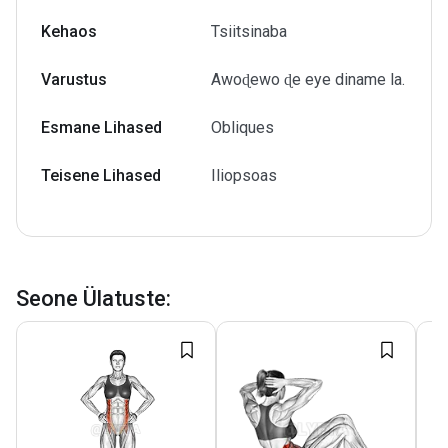
Kehaos
Tsiitsinaba
Varustus
Awoɖewo ɖe eye diname la.
Esmane Lihased
Obliques
Teisene Lihased
Iliopsoas
Seone Ülatuste
: