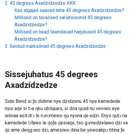
45 degrees Axadzidzedze
KKK
Kas algajad saavad teha
45 degrees Axadzidzedze
?
Millised on tavalised variatsioonid
45 degrees
Axadzidzedze
?
Millised on head täiendavad harjutused
45 degrees
Axadzidzedze
?
Seotud märksõnad
45 degrees Axadzidzedze
Sissejuhatus
45 degrees
Axadzidzedze
Side Bend si ƒe didime nye dzidzenu 45 nye kamedede
nyui aɖe si tɔa ŋku obliques, si doa ŋusẽ nu veviwo eye
wònaa asitɔtrɔ le nɔnɔmewo ŋu nyona ɖe edzi. Enyo ŋutɔ na
kamedede lɔ̃lawo le ɖoƒe ɖesiaɖe, tso gɔmedzelawo dzi va
ɖo ame deŋgɔwo dzi, amesiwo dina be yewoakpɔ titina ƒe