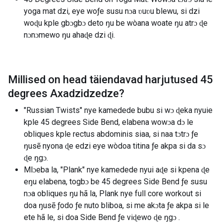
yoga mat dzi, eye woƒe susu nɔa ʋuʋu blewu, si dzi
woɖu kple gbɔgbɔ deto ŋu be wòana woate ŋu atrɔ ɖe
nɔnɔmewo ŋu ahaɖe dzi ɖi.
Millised on head täiendavad harjutused
45
degrees Axadzidzedze
?
"Russian Twists" nye kamedede bubu si wɔ ɖeka nyuie
kple 45 degrees Side Bend, elabena wowɔa dɔ le
obliques kple rectus abdominis siaa, si naa tɔtrɔ ƒe
ŋusẽ nyona ɖe edzi eye wòdoa titina ƒe akpa si da sɔ
ɖe ŋgɔ.
Mlɔeba la, "Plank" nye kamedede nyui aɖe si kpena ɖe
eŋu elabena, togbɔ be 45 degrees Side Bend ƒe susu
nɔa obliques ŋu hã la, Plank nye full core workout si
doa ŋusẽ ƒodo ƒe nuto bliboa, si me akɔta ƒe akpa si le
ete hã le, si doa Side Bend ƒe viɖewo ɖe ŋgɔ .