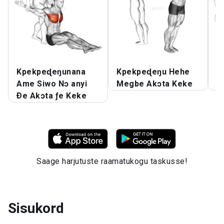
Kpekpeɖeŋunana
Kpekpeɖeŋu Hehe
K
Ame Siwo Nɔ anyi
Megbe Akɔta Keke
F
Ðe Akɔta ƒe Keke
Saage harjutuste raamatukogu taskusse!
Sisukord