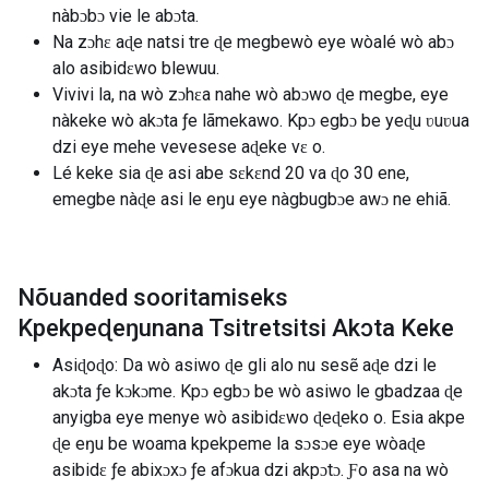
nàbɔbɔ vie le abɔta.
Na zɔhɛ aɖe natsi tre ɖe megbewò eye wòalé wò abɔ
alo asibidɛwo blewuu.
Vivivi la, na wò zɔhɛa nahe wò abɔwo ɖe megbe, eye
nàkeke wò akɔta ƒe lãmekawo. Kpɔ egbɔ be yeɖu ʋuʋua
dzi eye mehe vevesese aɖeke vɛ o.
Lé keke sia ɖe asi abe sɛkɛnd 20 va ɖo 30 ene,
emegbe nàɖe asi le eŋu eye nàgbugbɔe awɔ ne ehiã.
Nõuanded sooritamiseks
Kpekpeɖeŋunana Tsitretsitsi Akɔta Keke
Asiɖoɖo: Da wò asiwo ɖe gli alo nu sesẽ aɖe dzi le
akɔta ƒe kɔkɔme. Kpɔ egbɔ be wò asiwo le gbadzaa ɖe
anyigba eye menye wò asibidɛwo ɖeɖeko o. Esia akpe
ɖe eŋu be woama kpekpeme la sɔsɔe eye wòaɖe
asibidɛ ƒe abixɔxɔ ƒe afɔkua dzi akpɔtɔ. Ƒo asa na wò