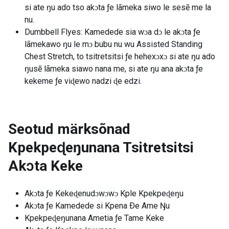
si ate ŋu ado tso akɔta ƒe lãmeka siwo le sesẽ me la
nu.
Dumbbell Flyes: Kamedede sia wɔa dɔ le akɔta ƒe
lãmekawo ŋu le mɔ bubu nu wu Assisted Standing
Chest Stretch, to tsitretsitsi ƒe hehexɔxɔ si ate ŋu ado
ŋusẽ lãmeka siawo nana me, si ate ŋu ana akɔta ƒe
kekeme ƒe viɖewo nadzi ɖe edzi.
Seotud märksõnad
Kpekpeɖeŋunana Tsitretsitsi
Akɔta Keke
Akɔta ƒe Kekeɖenudɔwɔwɔ Kple Kpekpeɖeŋu
Akɔta ƒe Kamedede si Kpena Ðe Ame Ŋu
Kpekpeɖeŋunana Ametia ƒe Tame Keke