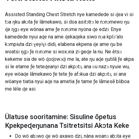
Assisted Standing Chest Stretch nye kamedede si ɖea vi si
tɔa ŋku akɔta ƒe lãmekawo, si doa asitɔtrɔ le nɔnɔmewo ŋu
ɖe ŋgɔ eye wònaa ame ƒe nɔnɔme nyona ɖe edzi. Enye
kamedede nyui aɖe na ame ɖekaɖeka siwo nɔa kplɔ̃ alo
kɔmpiuta dzi ɣeyiɣi didi, elabena ekpena ɖe ame ŋu be
woatsi ŋgɔ ƒe nɔnɔme si woxɔna zi geɖe la nu. Ne ètsɔ
kekeme sia de wò ɖoɖowɔɖi me la, ate ŋu aɖe ŋutilã ƒe akpa
si le etame ƒe teteɖeanyi dzi akpɔtɔ, ana ʋu nazɔ nyuie wu,
eye wòaɖe lãmekawo ƒe tete ƒe afɔkua dzi akpɔtɔ, si ana
wòanye tiatia nyui aɖe na ametia ƒe tame ƒe lãmesẽ bliboa
me léle ɖe asi.
Ülatuse sooritamine: Sisuline õpetus
Kpekpeɖeŋunana Tsitretsitsi Akɔta Keke
Do wò abɔwo ɖe wò axawo dzi, nàna woanɔ abɔta eye