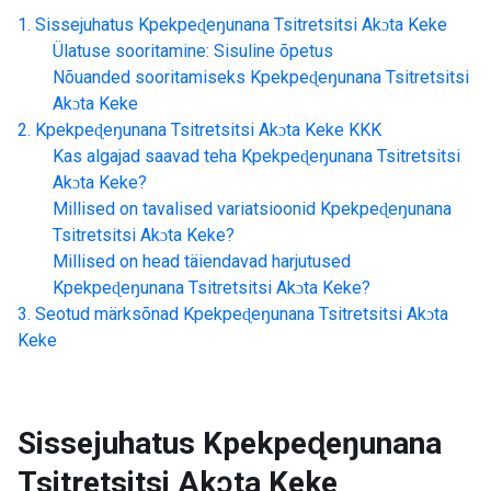
Sissejuhatus
Kpekpeɖeŋunana Tsitretsitsi Akɔta Keke
Ülatuse sooritamine: Sisuline õpetus
Nõuanded sooritamiseks
Kpekpeɖeŋunana Tsitretsitsi
Akɔta Keke
Kpekpeɖeŋunana Tsitretsitsi Akɔta Keke
KKK
Kas algajad saavad teha
Kpekpeɖeŋunana Tsitretsitsi
Akɔta Keke
?
Millised on tavalised variatsioonid
Kpekpeɖeŋunana
Tsitretsitsi Akɔta Keke
?
Millised on head täiendavad harjutused
Kpekpeɖeŋunana Tsitretsitsi Akɔta Keke
?
Seotud märksõnad
Kpekpeɖeŋunana Tsitretsitsi Akɔta
Keke
Sissejuhatus
Kpekpeɖeŋunana
Tsitretsitsi Akɔta Keke