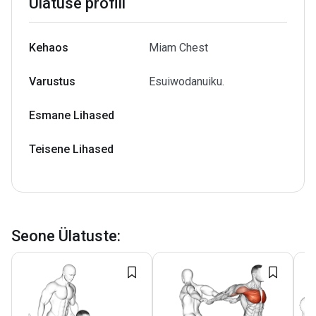
Ülatuse profiil
Kehaos
Miam Chest
Varustus
Esuiwodanuiku.
Esmane Lihased
Teisene Lihased
Seone Ülatuste
: