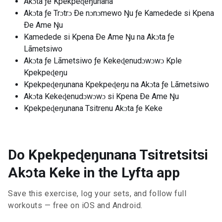
Akɔta ƒe Kpekpeɖeŋunana
Akɔta ƒe Trɔtrɔ Ðe nɔnɔmewo Ŋu ƒe Kamedede si Kpena
Ðe Ame Ŋu
Kamedede si Kpena Ðe Ame Ŋu na Akɔta ƒe
Lãmetsiwo
Akɔta ƒe Lãmetsiwo ƒe Kekeɖenudɔwɔwɔ Kple
Kpekpeɖeŋu
Kpekpeɖeŋunana Kpekpeɖeŋu na Akɔta ƒe Lãmetsiwo
Akɔta Kekeɖenudɔwɔwɔ si Kpena Ðe Ame Ŋu
Kpekpeɖeŋunana Tsitrenu Akɔta ƒe Keke
Do Kpekpeɖeŋunana Tsitretsitsi
Akɔta Keke in the Lyfta app
Save this exercise, log your sets, and follow full
workouts — free on iOS and Android.