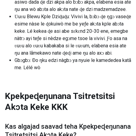
asiwo dada ɖe dzi akpa alo bɔbɔ akpa, elabena esia ate
ŋu ana wò abɔta alo akɔta nate ɖe dzi madzemadzee.
Ʋuʋu Blewu Kple Dziɖuɖu: Vivivi la, bɔbɔ ɖe ŋgɔ vaseɖe
esime nàse le ɖokuiwò me be yeƒe akɔta kple abɔta
keke. Lé kekea ɖe asi abe sɛkɛnd 20-30 ene, emegbe
nàtrɔ ayi teƒe si nèdze egɔme tsoe la vivivi. Ƒo asa na
ʋuʋu alo ʋuʋu kabakaba si le ʋuʋum, elabena esia ate
ŋu ana lãmekawo nate ɖeɖi ame ŋu alo axɔ abi.
Gbɔgbɔ: Ðo ŋku edzi nàgbɔ ya nyuie le kamededea katã
me. Lélé wò
Kpekpeɖeŋunana Tsitretsitsi
Akɔta Keke
KKK
Kas algajad saavad teha
Kpekpeɖeŋunana
Tsitretsitsi Akɔta Keke
?