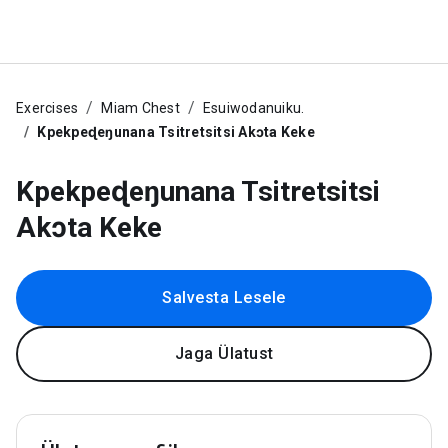
Exercises
Miam Chest
Esuiwodanuiku.
Kpekpeɖeŋunana Tsitretsitsi Akɔta Keke
Kpekpeɖeŋunana Tsitretsitsi
Akɔta Keke
Salvesta Lesele
Jaga Ülatust