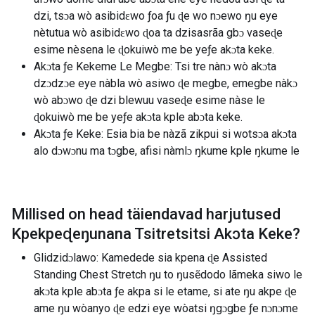
dzi, tsɔa wò asibidɛwo ƒoa ƒu ɖe wo nɔewo ŋu eye
nètutua wò asibidɛwo ɖoa ta dzisasrãa gbɔ vaseɖe
esime nèsena le ɖokuiwò me be yeƒe akɔta keke.
Akɔta ƒe Kekeme Le Megbe: Tsi tre nànɔ wò akɔta
dzɔdzɔe eye nàbla wò asiwo ɖe megbe, emegbe nàkɔ
wò abɔwo ɖe dzi blewuu vaseɖe esime nàse le
ɖokuiwò me be yeƒe akɔta kple abɔta keke.
Akɔta ƒe Keke: Esia bia be nàzã zikpui si wotsɔa akɔta
alo dɔwɔnu ma tɔgbe, afisi nàmlɔ ŋkume kple ŋkume le
Millised on head täiendavad harjutused
Kpekpeɖeŋunana Tsitretsitsi Akɔta Keke
?
Glidzidɔlawo: Kamedede sia kpena ɖe Assisted
Standing Chest Stretch ŋu to ŋusẽdodo lãmeka siwo le
akɔta kple abɔta ƒe akpa si le etame, si ate ŋu akpe ɖe
ame ŋu wòanyo ɖe edzi eye wòatsi ŋgɔgbe ƒe nɔnɔme