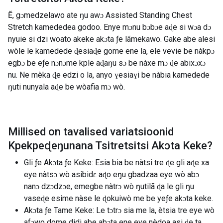
Ẽ, gɔmedzelawo ate ŋu awɔ Assisted Standing Chest
Stretch kamededea godoo. Enye mɔnu bɔbɔe aɖe si wɔa dɔ
nyuie si dzi woato akeke akɔta ƒe lãmekawo. Gake abe alesi
wòle le kamedede ɖesiaɖe gome ene la, ele vevie be nàkpɔ
egbɔ be eƒe nɔnɔme kple aɖaŋu sɔ be nàxe mɔ ɖe abixɔxɔ
nu. Ne mèka ɖe edzi o la, anyo ɣesiaɣi be nàbia kamedede
ŋuti nunyala aɖe be wòafia mɔ wò.
Millised on tavalised variatsioonid
Kpekpeɖeŋunana Tsitretsitsi Akɔta Keke
?
Gli ƒe Akɔta ƒe Keke: Esia bia be nàtsi tre ɖe gli aɖe xa
eye nàtsɔ wò asibidɛ aɖo eŋu gbadzaa eye wò abɔ
nanɔ dzɔdzɔe, emegbe nàtrɔ wò ŋutilã ɖa le gli ŋu
vaseɖe esime nàse le ɖokuiwò me be yeƒe akɔta keke.
Akɔta ƒe Tame Keke: Le tɔtrɔ sia me la, ètsia tre eye wò
afɔwo dome didi abe abɔta ene eye nèdoa asi ɖe ta