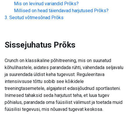
Mis on levinud variandid
Prõks
?
Millised on head täiendavad harjutused
Prõks
?
Seotud võtmesõnad
Prõks
Sissejuhatus
Prõks
Crunch on klassikaline põhitreening, mis on suunatud
kõhulihastele, aidates parandada rühti, vähendada seljavalu
ja suurendada üldist keha tugevust. Reguleeritava
intensiivsuse tõttu sobib see kõikidele
treeningtasemetele, algajatest edasijõudnud sportlasteni.
Inimesed tahaksid seda harjutust teha, et luua tugev
põhialus, parandada oma füüsilist välimust ja toetada muid
füüsilisi tegevusi, mis nõuavad tugevat keskosa.