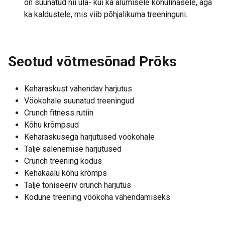
on suunatud nii üla- kui ka alumisele kõhulihasele, aga
ka kaldustele, mis viib põhjalikuma treeninguni.
Seotud võtmesõnad
Prõks
Keharaskust vähendav harjutus
Vöökohale suunatud treeningud
Crunch fitness rutiin
Kõhu krõmpsud
Keharaskusega harjutused vöökohale
Talje salenemise harjutused
Crunch treening kodus
Kehakaalu kõhu krõmps
Talje toniseeriv crunch harjutus
Kodune treening vöökoha vähendamiseks