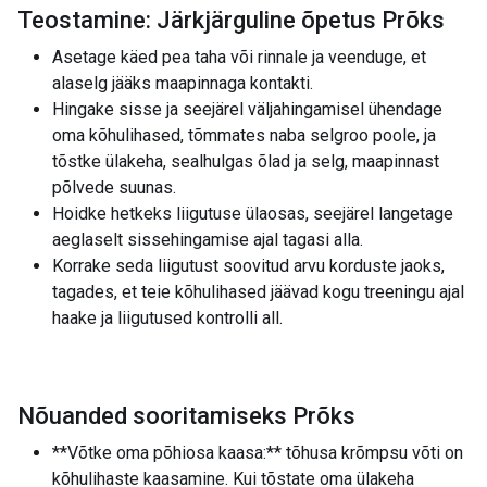
Teostamine: Järkjärguline õpetus Prõks
Asetage käed pea taha või rinnale ja veenduge, et
alaselg jääks maapinnaga kontakti.
Hingake sisse ja seejärel väljahingamisel ühendage
oma kõhulihased, tõmmates naba selgroo poole, ja
tõstke ülakeha, sealhulgas õlad ja selg, maapinnast
põlvede suunas.
Hoidke hetkeks liigutuse ülaosas, seejärel langetage
aeglaselt sissehingamise ajal tagasi alla.
Korrake seda liigutust soovitud arvu korduste jaoks,
tagades, et teie kõhulihased jäävad kogu treeningu ajal
haake ja liigutused kontrolli all.
Nõuanded sooritamiseks Prõks
**Võtke oma põhiosa kaasa:** tõhusa krõmpsu võti on
kõhulihaste kaasamine. Kui tõstate oma ülakeha