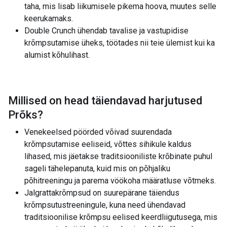
taha, mis lisab liikumisele pikema hoova, muutes selle
keerukamaks.
Double Crunch ühendab tavalise ja vastupidise
krõmpsutamise üheks, töötades nii teie ülemist kui ka
alumist kõhulihast.
Millised on head täiendavad harjutused
Prõks
?
Venekeelsed pöörded võivad suurendada
krõmpsutamise eeliseid, võttes sihikule kaldus
lihased, mis jäetakse traditsiooniliste krõbinate puhul
sageli tähelepanuta, kuid mis on põhjaliku
põhitreeningu ja parema vöökoha määratluse võtmeks.
Jalgrattakrõmpsud on suurepärane täiendus
krõmpsutustreeningule, kuna need ühendavad
traditsioonilise krõmpsu eelised keerdliigutusega, mis