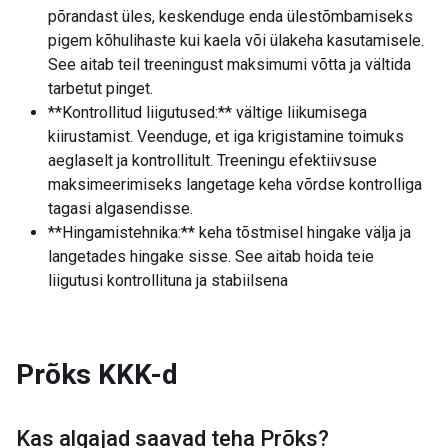
põrandast üles, keskenduge enda ülestõmbamiseks
pigem kõhulihaste kui kaela või ülakeha kasutamisele.
See aitab teil treeningust maksimumi võtta ja vältida
tarbetut pinget.
**Kontrollitud liigutused:** vältige liikumisega
kiirustamist. Veenduge, et iga krigistamine toimuks
aeglaselt ja kontrollitult. Treeningu efektiivsuse
maksimeerimiseks langetage keha võrdse kontrolliga
tagasi algasendisse.
**Hingamistehnika:** keha tõstmisel hingake välja ja
langetades hingake sisse. See aitab hoida teie
liigutusi kontrollituna ja stabiilsena
Prõks
KKK-d
Kas algajad saavad teha
Prõks
?