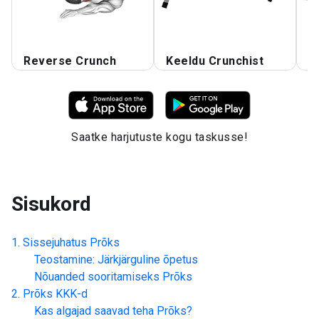
Reverse Crunch
Keeldu Crunchist
P
Saatke harjutuste kogu taskusse!
Sisukord
Sissejuhatus
Prõks
Teostamine: Järkjärguline õpetus
Nõuanded sooritamiseks
Prõks
Prõks
KKK-d
Kas algajad saavad teha
Prõks
?