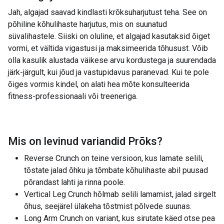
Jah, algajad saavad kindlasti krõksuharjutust teha. See on
põhiline kõhulihaste harjutus, mis on suunatud
süvalihastele. Siiski on oluline, et algajad kasutaksid õiget
vormi, et vältida vigastusi ja maksimeerida tõhusust. Võib
olla kasulik alustada väikese arvu kordustega ja suurendada
järk-järgult, kui jõud ja vastupidavus paranevad. Kui te pole
õiges vormis kindel, on alati hea mõte konsulteerida
fitness-professionaali või treeneriga.
Mis on levinud variandid
Prõks
?
Reverse Crunch on teine ​​versioon, kus lamate selili,
tõstate jalad õhku ja tõmbate kõhulihaste abil puusad
põrandast lahti ja rinna poole.
Vertical Leg Crunch hõlmab selili lamamist, jalad sirgelt
õhus, seejärel ülakeha tõstmist põlvede suunas.
Long Arm Crunch on variant, kus sirutate käed otse pea