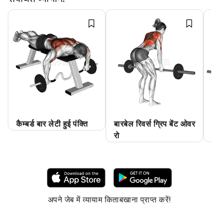
कैम्बर्ड बार लेटी हुई पंक्ति
बारबेल रिवर्स ग्रिप बेंट ओवर
ली
रो
ह
अपने जेब में व्यायाम किताबखाना प्राप्त करें!