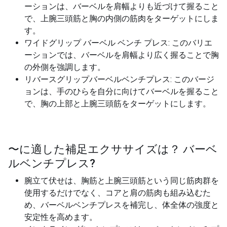
ーションは、バーベルを肩幅よりも近づけて握ること
で、上腕三頭筋と胸の内側の筋肉をターゲットにしま
す。
ワイドグリップ バーベル ベンチ プレス: このバリエ
ーションでは、バーベルを肩幅より広く握ることで胸
の外側を強調します。
リバースグリップバーベルベンチプレス: このバージ
ョンは、手のひらを自分に向けてバーベルを握ること
で、胸の上部と上腕三頭筋をターゲットにします。
〜に適した補足エクササイズは？
バーベ
ルベンチプレス
?
腕立て伏せは、胸筋と上腕三頭筋という同じ筋肉群を
使用するだけでなく、コアと肩の筋肉も組み込むた
め、バーベルベンチプレスを補完し、体全体の強度と
安定性を高めます。