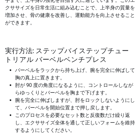
手まで、上半身の強化を目指す人に適しています。このエ
クササイズを日常生活に組み込むことで、上半身の質量を
増加させ、骨の健康を改善し、運動能力を向上させること
ができます。
実行方法: ステップバイステップチュー
トリアル バーベルベンチプレス
バーベルをラックから持ち上げ、腕を完全に伸ばして
胸の真上に置きます。
肘が 90 度の角度になるように、コントロールしなが
らゆっくりとバーベルを胸まで下げます。
腕を完全に伸ばしますが、肘をロックしないようにし
て、バーベルを開始位置まで押し戻します。
このプロセスを必要なセット数と反復数だけ繰り返
し、エクササイズ全体を通して正しいフォームを維持
するようにしてください。