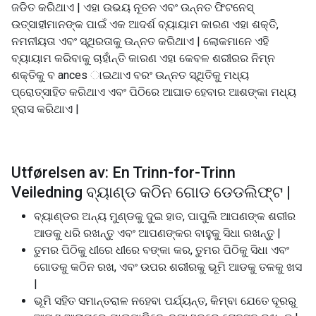
ଜଡିତ କରିଥାଏ | ଏହା ଉଭୟ ନୂତନ ଏବଂ ଉନ୍ନତ ଫିଟନେସ୍
ଉତ୍ସାହୀମାନଙ୍କ ପାଇଁ ଏକ ଆଦର୍ଶ ବ୍ୟାୟାମ କାରଣ ଏହା ଶକ୍ତି,
ନମନୀୟତା ଏବଂ ସ୍ଥିରତାକୁ ଉନ୍ନତ କରିଥାଏ | ଲୋକମାନେ ଏହି
ବ୍ୟାୟାମ କରିବାକୁ ଚାହାଁନ୍ତି କାରଣ ଏହା କେବଳ ଶରୀରର ନିମ୍ନ
ଶକ୍ତିକୁ ବ ances ାଇଥାଏ ବରଂ ଉନ୍ନତ ସ୍ଥିତିକୁ ମଧ୍ୟ
ପ୍ରୋତ୍ସାହିତ କରିଥାଏ ଏବଂ ପିଠିରେ ଆଘାତ ହେବାର ଆଶଙ୍କା ମଧ୍ୟ
ହ୍ରାସ କରିଥାଏ |
Utførelsen av: En Trinn-for-Trinn
Veiledning ବ୍ୟାଣ୍ଡ କଠିନ ଗୋଡ ଡେଡଲିଫ୍ଟ |
ବ୍ୟାଣ୍ଡର ଅନ୍ୟ ମୁଣ୍ଡକୁ ଦୁଇ ହାତ, ପାପୁଲି ଆପଣଙ୍କ ଶରୀର
ଆଡକୁ ଧରି ରଖନ୍ତୁ ଏବଂ ଆପଣଙ୍କର ବାହୁକୁ ସିଧା ରଖନ୍ତୁ |
ତୁମର ପିଠିକୁ ଧୀରେ ଧୀରେ ବଙ୍କା କର, ତୁମର ପିଠିକୁ ସିଧା ଏବଂ
ଗୋଡକୁ କଠିନ ରଖ, ଏବଂ ଉପର ଶରୀରକୁ ଭୂମି ଆଡକୁ ତଳକୁ ଖସ
|
ଭୂମି ସହିତ ସମାନ୍ତରାଳ ନହେବା ପର୍ଯ୍ୟନ୍ତ, କିମ୍ବା ଯେତେ ଦୂରରୁ