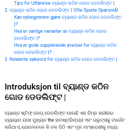
Tips for Utførelse
ବ୍ୟାଣ୍ଡ କଠିନ ଗୋଡ ଡେଡଲିଫ୍ଟ |
ବ୍ୟାଣ୍ଡ କଠିନ ଗୋଡ ଡେଡଲିଫ୍ଟ |
Ofte Spurte Spørsmål
Kan nybegynnere gjøre
ବ୍ୟାଣ୍ଡ କଠିନ ଗୋଡ ଡେଡଲିଫ୍ଟ
|
?
Hva er vanlige varianter av
ବ୍ୟାଣ୍ଡ କଠିନ ଗୋଡ
ଡେଡଲିଫ୍ଟ |
?
Hva er gode supplerende øvelser for
ବ୍ୟାଣ୍ଡ କଠିନ
ଗୋଡ ଡେଡଲିଫ୍ଟ |
?
Relaterte søkeord for
ବ୍ୟାଣ୍ଡ କଠିନ ଗୋଡ ଡେଡଲିଫ୍ଟ |
Introduksjon til
ବ୍ୟାଣ୍ଡ କଠିନ
ଗୋଡ ଡେଡଲିଫ୍ଟ |
ବ୍ୟାଣ୍ଡ ଷ୍ଟିଫ୍ ଲେଗ୍ ଡେଡଲିଫ୍ଟ ହେଉଛି ଏକ ନିମ୍ନ ଶରୀରର
ବ୍ୟାୟାମ ଯାହା ମୁଖ୍ୟତ the ହାମଷ୍ଟ୍ରିଙ୍ଗ୍ସ ଏବଂ ଗ୍ଲୁଟ୍ସକୁ ଟାର୍ଗେଟ
କରିଥାଏ, ଯେତେବେଳେ କି ତଳ ପିଠି ଏବଂ ମୂଳ ମାଂସପେଶୀକୁ ମଧ୍ୟ