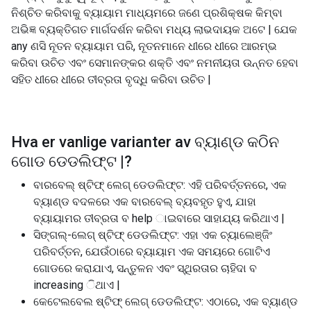
ନିଶ୍ଚିତ କରିବାକୁ ବ୍ୟାୟାମ ମାଧ୍ୟମରେ ଜଣେ ପ୍ରଶିକ୍ଷକ କିମ୍ବା
ଅଭିଜ୍ଞ ବ୍ୟକ୍ତିଗତ ମାର୍ଗଦର୍ଶନ କରିବା ମଧ୍ୟ ଲାଭଦାୟକ ଅଟେ | ଯେକ
any ଣସି ନୂତନ ବ୍ୟାୟାମ ପରି, ନୂତନମାନେ ଧୀରେ ଧୀରେ ଆରମ୍ଭ
କରିବା ଉଚିତ ଏବଂ ସେମାନଙ୍କର ଶକ୍ତି ଏବଂ ନମନୀୟତା ଉନ୍ନତ ହେବା
ସହିତ ଧୀରେ ଧୀରେ ତୀବ୍ରତା ବୃଦ୍ଧି କରିବା ଉଚିତ |
Hva er vanlige varianter av
ବ୍ୟାଣ୍ଡ କଠିନ
ଗୋଡ ଡେଡଲିଫ୍ଟ |
?
ବାରବେଲ୍ ଷ୍ଟିଫ୍ ଲେଗ୍ ଡେଡଲିଫ୍ଟ: ଏହି ପରିବର୍ତ୍ତନରେ, ଏକ
ବ୍ୟାଣ୍ଡ ବଦଳରେ ଏକ ବାରବେଲ୍ ବ୍ୟବହୃତ ହୁଏ, ଯାହା
ବ୍ୟାୟାମର ତୀବ୍ରତା ବ help ାଇବାରେ ସାହାଯ୍ୟ କରିଥାଏ |
ସିଙ୍ଗଲ୍-ଲେଗ୍ ଷ୍ଟିଫ୍ ଡେଡଲିଫ୍ଟ: ଏହା ଏକ ଚ୍ୟାଲେଞ୍ଜିଂ
ପରିବର୍ତ୍ତନ, ଯେଉଁଠାରେ ବ୍ୟାୟାମ ଏକ ସମୟରେ ଗୋଟିଏ
ଗୋଡରେ କରାଯାଏ, ସନ୍ତୁଳନ ଏବଂ ସ୍ଥିରତାର ଚାହିଦା ବ
increasing ିଥାଏ |
କେଟେଲବେଲ ଷ୍ଟିଫ୍ ଲେଗ୍ ଡେଡଲିଫ୍ଟ: ଏଠାରେ, ଏକ ବ୍ୟାଣ୍ଡ