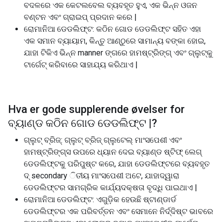
ବଦଳରେ ଏକ କେଟଲବେଲ ବ୍ୟବହୃତ ହୁଏ, ଏକ ଭିନ୍ନ ଓଜନ
ବଣ୍ଟନ ଏବଂ ଗ୍ରାଇପ୍ ପ୍ରଦାନ କରେ |
ରୋମାନିଆ ଡେଡଲିଫ୍ଟ: କଠିନ ଗୋଡ ଡେଡଲିଫ୍ଟ ସହିତ ଏହା
ଏକ ସମାନ ବ୍ୟାୟାମ, କିନ୍ତୁ ଆଣ୍ଠୁରେ ସାମାନ୍ୟ ବଙ୍କା ହୋଇ,
ଯାହା ଟିକିଏ ଭିନ୍ନ manner ଙ୍ଗରେ ହାମଷ୍ଟ୍ରିଙ୍ଗ୍ ଏବଂ ଗ୍ଲୁଟ୍କୁ
ଟାର୍ଗେଟ୍ କରିବାରେ ସାହାଯ୍ୟ କରିଥାଏ |
Hva er gode supplerende øvelser for
ବ୍ୟାଣ୍ଡ କଠିନ ଗୋଡ ଡେଡଲିଫ୍ଟ |
?
ଗ୍ଲୁଟ୍ ବ୍ରିଜ୍: ଗ୍ଲୁଟ୍ ବ୍ରିଜ୍ ଗ୍ଲୁଟେଲ୍ ମାଂସପେଶୀ ଏବଂ
ହାମଷ୍ଟ୍ରିଙ୍ଗ୍ସ ଉପରେ ଧ୍ୟାନ ଦେଇ ବ୍ୟାଣ୍ଡ ଷ୍ଟିଫ୍ ଲେଗ୍
ଡେଡଲିଫ୍ଟକୁ ପରିପୁଷ୍ଟ କରେ, ଯାହା ଡେଡଲିଫ୍ଟରେ ବ୍ୟବହୃତ
ଦ୍ secondary ିତୀୟ ମାଂସପେଶୀ ଅଟେ, ଯାହାଦ୍ୱାରା
ଡେଡଲିଫ୍ଟର ସାମଗ୍ରିକ କାର୍ଯ୍ୟଦକ୍ଷତା ବୃଦ୍ଧି ପାଇଥାଏ |
ରୋମାନିଆ ଡେଡଲିଫ୍ଟ: ଏଗୁଡ଼ିକ ହେଉଛି ଷ୍ଟାଣ୍ଡାର୍ଡ
ଡେଡଲିଫ୍ଟର ଏକ ପରିବର୍ତ୍ତନ ଏବଂ ସେମାନେ ନିର୍ଦ୍ଦିଷ୍ଟ ଭାବରେ