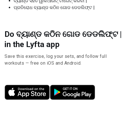
ବ୍ୟାଣ୍ଡ ସହିତ ୱାର୍କଆଉଟ୍ ଟାର୍ଗେଟ୍ କରିବା |
ପ୍ରତିରୋଧ ବ୍ୟାଣ୍ଡ କଠିନ ଗୋଡ ଡେଡଲିଫ୍ଟ |
Do ବ୍ୟାଣ୍ଡ କଠିନ ଗୋଡ ଡେଡଲିଫ୍ଟ |
in the Lyfta app
Save this exercise, log your sets, and follow full
workouts — free on iOS and Android.