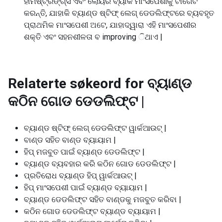
ହାମଷ୍ଟ୍ରିଙ୍ଗ୍ସ ଏବଂ ଲୋୟର ବ୍ୟାକ ମାଂସପେଶୀକୁ ଟାର୍ଗେଟ
କରନ୍ତି, ଯାହାକି ବ୍ୟାଣ୍ଡ ଷ୍ଟିଫ୍ ଲେଗ୍ ଡେଡଲିଫ୍ଟରେ ବ୍ୟବହୃତ
ପ୍ରାଥମିକ ମାଂସପେଶୀ ଅଟେ, ଯାହାଦ୍ୱାରା ଏହି ମାଂସପେଶୀର
ଶକ୍ତି ଏବଂ ସହନଶୀଳତା ବ improving ିଥାଏ |
Relaterte søkeord for
ବ୍ୟାଣ୍ଡ
କଠିନ ଗୋଡ ଡେଡଲିଫ୍ଟ |
ବ୍ୟାଣ୍ଡ ଷ୍ଟିଫ୍ ଲେଗ୍ ଡେଡଲିଫ୍ଟ ୱାର୍କଆଉଟ୍ |
ବାଣ୍ଡ ସହିତ ବାଣ୍ଡ ବ୍ୟାୟାମ |
ହିପ୍ ମଜବୁତ ପାଇଁ ବ୍ୟାଣ୍ଡ ଡେଡଲିଫ୍ଟ |
ବ୍ୟାଣ୍ଡ ବ୍ୟବହାର କରି କଠିନ ଗୋଡ ଡେଡଲିଫ୍ଟ |
ପ୍ରତିରୋଧ ବ୍ୟାଣ୍ଡ ହିପ୍ ୱାର୍କଆଉଟ୍ |
ହିପ୍ ମାଂସପେଶୀ ପାଇଁ ବ୍ୟାଣ୍ଡ ବ୍ୟାୟାମ |
ବ୍ୟାଣ୍ଡ ଡେଡଲିଫ୍ଟ ସହିତ ବାଣ୍ଡକୁ ମଜବୁତ କରିବା |
କଠିନ ଗୋଡ ଡେଡଲିଫ୍ଟ ବ୍ୟାଣ୍ଡ ବ୍ୟାୟାମ |