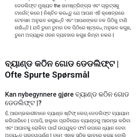
ଡେଡଲିଫ୍ଟ ମୁଖ୍ୟତ the ହାମଷ୍ଟ୍ରିଙ୍ଗ୍ସ ଏବଂ ଗ୍ଲୁଟ୍ସକୁ
ଟାର୍ଗେଟ୍ କରେ | ନିଶ୍ଚିତ କରନ୍ତୁ ଯେ ଆପଣ ଏହି କ୍ଷେତ୍ରରେ
ଟେନସନ ଅନୁଭବ କରୁଛନ୍ତି ଏବଂ ଆପଣଙ୍କର ତଳ ପିଠିକୁ ଟାଣି
ନାହାଁନ୍ତି | ଯଦି ତୁମେ ତୁମର ତଳ ପିଠିରେ ଷ୍ଟ୍ରେନ୍ ଅନୁଭବ କରୁଛ,
ତୁମେ ଅତ୍ୟଧିକ ଓଜନ ବ୍ୟବହାର କରୁଛ କିମ୍ବା ନକର |
ବ୍ୟାଣ୍ଡ କଠିନ ଗୋଡ ଡେଡଲିଫ୍ଟ |
Ofte Spurte Spørsmål
Kan nybegynnere gjøre
ବ୍ୟାଣ୍ଡ କଠିନ ଗୋଡ
ଡେଡଲିଫ୍ଟ |
?
ହଁ, ଆରମ୍ଭକାରୀମାନେ ବ୍ୟାଣ୍ଡ ଷ୍ଟିଫ୍ ଲେଗ୍ ଡେଡଲିଫ୍ଟ ବ୍ୟାୟାମ
କରିପାରିବେ | ତଥାପି, ହାଲୁକା ପ୍ରତିରୋଧ ବ୍ୟାଣ୍ଡରୁ ଆରମ୍ଭ କରିବା
ଏବଂ ଆଘାତକୁ ରୋକିବା ପାଇଁ ଉପଯୁକ୍ତ ଫର୍ମ ଉପରେ ଧ୍ୟାନ ଦେବା
ଅତ୍ୟନ୍ତ ଗୁରୁତ୍ୱପୂର୍ଣ୍ଣ | ତୁମେ ଏହାକୁ ସଠିକ୍ ଭାବରେ କରୁଛ ବୋଲି