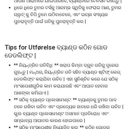
ଆପଣ ଆରାମରେ ଯାଇପାରିବେ, ବ୍ୟାଣ୍ଡରେ ଟେନସନ ରଖନ୍ତୁ |
ଧିରେ ଧିରେ ତୁମର ଟର୍ସକୁ ଆରମ୍ଭ ସ୍ଥିତିକୁ ଫେରାଇ ଆଣ, ତୁମର
ଗ୍ଲୁଟ୍ କୁ ଚିପି ତୁମେ ଉଠିବାବେଳେ, ଏବଂ ଇଚ୍ଛା ସଂଖ୍ୟକ
ପୁନରାବୃତ୍ତି ପାଇଁ ଗତିକୁ ପୁନରାବୃତ୍ତି କର |
Tips for Utførelse ବ୍ୟାଣ୍ଡ କଠିନ ଗୋଡ
ଡେଡଲିଫ୍ଟ |
** ନିୟନ୍ତ୍ରିତ ଗତିବିଧି: ** ଖରାପ କିମ୍ବା ଦ୍ରୁତ ଗତିରୁ ଦୂରେଇ
ରୁହନ୍ତୁ | ମନ୍ଥର, ନିୟନ୍ତ୍ରିତ ଗତି ସହିତ ବ୍ୟାଣ୍ଡ ଷ୍ଟିଫ୍ ଲେଗ୍
ଡେଡଲିଫ୍ଟ କରାଯିବା ଉଚିତ | ଏହା ସୁନିଶ୍ଚିତ କରେ ଯେ ସଠିକ୍
ମାଂସପେଶୀଗୁଡିକ କାମ କରାଯାଉଛି ଏବଂ ଆଘାତ ହେବାର
ଆଶଙ୍କା କମିଯାଏ |
** ସଠିକ୍ ବ୍ୟାଣ୍ଡ ପ୍ଲେସମେଣ୍ଟ: ** ବ୍ୟାଣ୍ଡକୁ ତୁମର ପାଦ
ତଳେ ରଖିବା ଉଚିତ ଏବଂ ପ୍ରତ୍ୟେକ ହାତରେ ଧରି ରଖିବା ଉଚିତ |
ଭୁଲ ବ୍ୟାଣ୍ଡ ପ୍ଲେସମେଣ୍ଟ ଅସମାନ ପ୍ରତିରୋଧ ଏବଂ
ସମ୍ଭାବ୍ୟ ଆଘାତର କାରଣ ହୋଇପାରେ |
** ସଠିକ୍ ମାଂସପେଶୀକୁ ନିୟୋଜିତ କର: ** କଠିନ ଗୋଡର