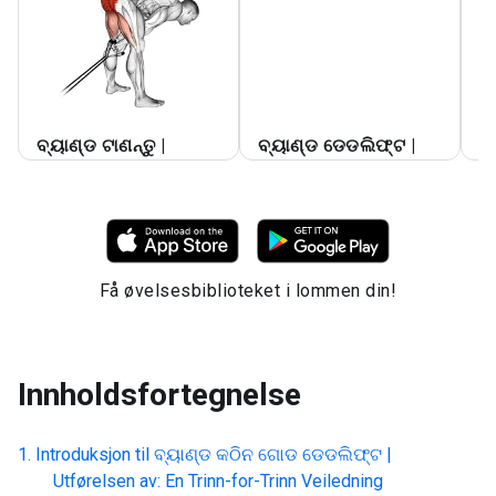
ବ
ବ୍ୟାଣ୍ଡ ଟାଣନ୍ତୁ |
ବ୍ୟାଣ୍ଡ ଡେଡଲିଫ୍ଟ |
ବ୍
Få øvelsesbiblioteket i lommen din!
Innholdsfortegnelse
Introduksjon til
ବ୍ୟାଣ୍ଡ କଠିନ ଗୋଡ ଡେଡଲିଫ୍ଟ |
Utførelsen av: En Trinn-for-Trinn Veiledning