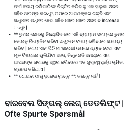
ଫର୍ମ ବଜାୟ ରଖିପାରିବେ ନିଶ୍ଚିତ କରିବାକୁ ଏକ ହାଲୁକା ଓଜନ
ସହିତ ଆରମ୍ଭ କରନ୍ତୁ, ତାପରେ ଆପଣଙ୍କର ଶକ୍ତି ଏବଂ
ସନ୍ତୁଳନ ଉନ୍ନତ ହେବା ସହିତ ଧୀରେ ଧୀରେ ଓଜନ ବ increase
ାନ୍ତୁ |
** ତୁମର କୋରକୁ ନିୟୋଜିତ କର: ଏହି ବ୍ୟାୟାମ ସମୟରେ ତୁମର
କୋରକୁ ନିୟୋଜିତ କରିବା ସନ୍ତୁଳନ ବଜାୟ ରଖିବାରେ ସାହାଯ୍ୟ
କରିବ | ଗୋଡ ଏବଂ ପିଠି ମାଂସପେଶୀ ଉପରେ ଧ୍ୟାନ ଦେବା ଏବଂ
ମୂଳ ବିଷୟରେ ଭୁଲିଯିବା ସହଜ, କିନ୍ତୁ ଗତି ସମୟରେ ଏହା
ଆପଣଙ୍କ ଶରୀରକୁ ସ୍ଥିର କରିବାରେ ଏକ ଗୁରୁତ୍ୱପୂର୍ଣ୍ଣ ଭୂମିକା
ଗ୍ରହଣ କରିଥାଏ |
** ଧୋଇବା ଠାରୁ ଦୂରେଇ ରୁହନ୍ତୁ **: କରନ୍ତୁ ନାହିଁ |
ବାରବେଲ ସିଙ୍ଗଲ୍ ଲେଗ୍ ଡେଡଲିଫ୍ଟ |
Ofte Spurte Spørsmål