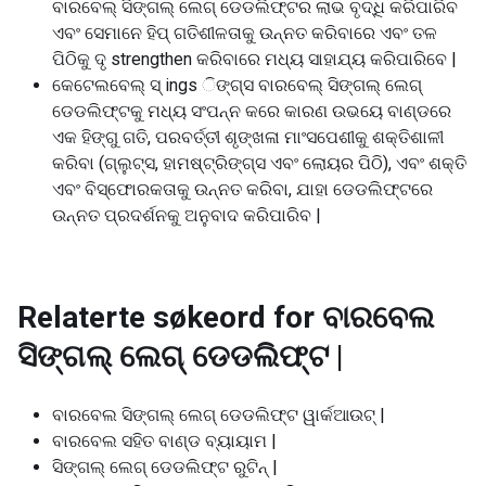
ବାରବେଲ୍ ସିଙ୍ଗଲ୍ ଲେଗ୍ ଡେଡଲିଫ୍ଟର ଲାଭ ବୃଦ୍ଧି କରିପାରିବ
ଏବଂ ସେମାନେ ହିପ୍ ଗତିଶୀଳତାକୁ ଉନ୍ନତ କରିବାରେ ଏବଂ ତଳ
ପିଠିକୁ ଦୃ strengthen କରିବାରେ ମଧ୍ୟ ସାହାଯ୍ୟ କରିପାରିବେ |
କେଟେଲବେଲ୍ ସ୍ ings ିଙ୍ଗ୍ସ ବାରବେଲ୍ ସିଙ୍ଗଲ୍ ଲେଗ୍
ଡେଡଲିଫ୍ଟକୁ ମଧ୍ୟ ସଂପନ୍ନ କରେ କାରଣ ଉଭୟେ ବାଣ୍ଡରେ
ଏକ ହିଙ୍ଗୁ ଗତି, ପରବର୍ତ୍ତୀ ଶୃଙ୍ଖଳା ମାଂସପେଶୀକୁ ଶକ୍ତିଶାଳୀ
କରିବା (ଗ୍ଲୁଟ୍ସ, ହାମଷ୍ଟ୍ରିଙ୍ଗ୍ସ ଏବଂ ଲୋୟର ପିଠି), ଏବଂ ଶକ୍ତି
ଏବଂ ବିସ୍ଫୋରକତାକୁ ଉନ୍ନତ କରିବା, ଯାହା ଡେଡଲିଫ୍ଟରେ
ଉନ୍ନତ ପ୍ରଦର୍ଶନକୁ ଅନୁବାଦ କରିପାରିବ |
Relaterte søkeord for
ବାରବେଲ
ସିଙ୍ଗଲ୍ ଲେଗ୍ ଡେଡଲିଫ୍ଟ |
ବାରବେଲ ସିଙ୍ଗଲ୍ ଲେଗ୍ ଡେଡଲିଫ୍ଟ ୱାର୍କଆଉଟ୍ |
ବାରବେଲ ସହିତ ବାଣ୍ଡ ବ୍ୟାୟାମ |
ସିଙ୍ଗଲ୍ ଲେଗ୍ ଡେଡଲିଫ୍ଟ ରୁଟିନ୍ |