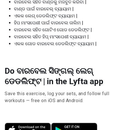
ବାରବେଲ ସହିତ ବାଣ୍ଡକୁ ମଜବୁତ କରିବା |
ବାଣ୍ଡ ପାଇଁ ବାରବେଲ୍ ବ୍ୟାୟାମ |
ଏକକ ଲେଗ୍ ଡେଡଲିଫ୍ଟ ବ୍ୟାୟାମ |
ହିପ ମାଂସପେଶୀ ପାଇଁ ବାରବେଲ ତାଲିମ |
ବାରବେଲ ସହିତ ଗୋଟିଏ ଗୋଡ ଡେଡଲିଫ୍ଟ |
ବାରବେଲ ସହିତ ହିପ୍ ମାଂସପେଶୀ ବ୍ୟାୟାମ |
ଏକକ ଗୋଡ ବାରବେଲ ଡେଡଲିଫ୍ଟ ବ୍ୟାୟାମ |
Do ବାରବେଲ ସିଙ୍ଗଲ୍ ଲେଗ୍
ଡେଡଲିଫ୍ଟ | in the Lyfta app
Save this exercise, log your sets, and follow full
workouts — free on iOS and Android.