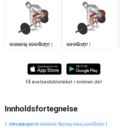
ବ
ବାରବେଲ୍ ଡେଡଲିଫ୍ଟ |
ଡେଡଲିଫ୍ଟ |
ବ
Få øvelsesbiblioteket i lommen din!
Innholdsfortegnelse
Introduksjon til
ବାରବେଲ ସିଙ୍ଗଲ୍ ଲେଗ୍ ଡେଡଲିଫ୍ଟ |