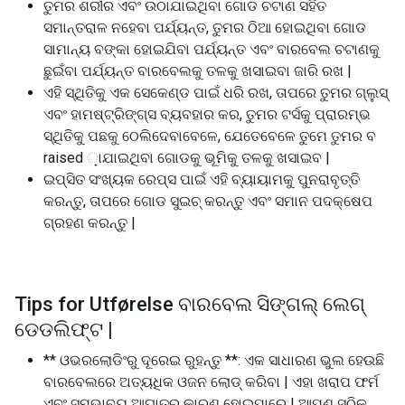
ତୁମର ଶରୀର ଏବଂ ଉଠାଯାଇଥିବା ଗୋଡ ଚଟାଣ ସହିତ
ସମାନ୍ତରାଳ ନହେବା ପର୍ଯ୍ୟନ୍ତ, ତୁମର ଠିଆ ହୋଇଥିବା ଗୋଡ
ସାମାନ୍ୟ ବଙ୍କା ହୋଇଯିବା ପର୍ଯ୍ୟନ୍ତ ଏବଂ ବାରବେଲ ଚଟାଣକୁ
ଛୁଇଁବା ପର୍ଯ୍ୟନ୍ତ ବାରବେଲକୁ ତଳକୁ ଖସାଇବା ଜାରି ରଖ |
ଏହି ସ୍ଥିତିକୁ ଏକ ସେକେଣ୍ଡ ପାଇଁ ଧରି ରଖ, ତାପରେ ତୁମର ଗ୍ଲୁସ୍
ଏବଂ ହାମଷ୍ଟ୍ରିଙ୍ଗ୍ସ ବ୍ୟବହାର କର, ତୁମର ଟର୍ସକୁ ପ୍ରାରମ୍ଭ
ସ୍ଥିତିକୁ ପଛକୁ ଠେଲିଦେବାବେଳେ, ଯେତେବେଳେ ତୁମେ ତୁମର ବ
raised ଼ାଯାଇଥିବା ଗୋଡକୁ ଭୂମିକୁ ତଳକୁ ଖସାଇବ |
ଇପ୍ସିତ ସଂଖ୍ୟକ ରେପ୍ସ ପାଇଁ ଏହି ବ୍ୟାୟାମକୁ ପୁନରାବୃତ୍ତି
କରନ୍ତୁ, ତାପରେ ଗୋଡ ସୁଇଚ୍ କରନ୍ତୁ ଏବଂ ସମାନ ପଦକ୍ଷେପ
ଗ୍ରହଣ କରନ୍ତୁ |
Tips for Utførelse ବାରବେଲ ସିଙ୍ଗଲ୍ ଲେଗ୍
ଡେଡଲିଫ୍ଟ |
** ଓଭରଲୋଡିଂରୁ ଦୂରେଇ ରୁହନ୍ତୁ **: ଏକ ସାଧାରଣ ଭୁଲ ହେଉଛି
ବାରବେଲରେ ଅତ୍ୟଧିକ ଓଜନ ଲୋଡ୍ କରିବା | ଏହା ଖରାପ ଫର୍ମ
ଏବଂ ସମ୍ଭାବ୍ୟ ଆଘାତର କାରଣ ହୋଇପାରେ | ଆପଣ ସଠିକ୍