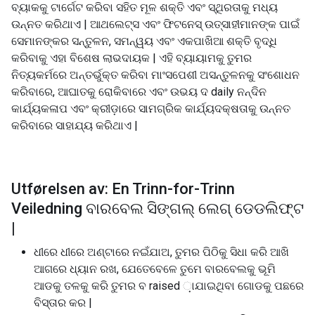
ବ୍ୟାକକୁ ଟାର୍ଗେଟ କରିବା ସହିତ ମୂଳ ଶକ୍ତି ଏବଂ ସ୍ଥିରତାକୁ ମଧ୍ୟ
ଉନ୍ନତ କରିଥାଏ | ଆଥଲେଟ୍ସ ଏବଂ ଫିଟନେସ୍ ଉତ୍ସାହୀମାନଙ୍କ ପାଇଁ
ସେମାନଙ୍କର ସନ୍ତୁଳନ, ସମନ୍ୱୟ ଏବଂ ଏକପାଖିଆ ଶକ୍ତି ବୃଦ୍ଧି
କରିବାକୁ ଏହା ବିଶେଷ ଲାଭଦାୟକ | ଏହି ବ୍ୟାୟାମକୁ ତୁମର
ନିତ୍ୟକର୍ମରେ ଅନ୍ତର୍ଭୁକ୍ତ କରିବା ମାଂସପେଶୀ ଅସନ୍ତୁଳନକୁ ସଂଶୋଧନ
କରିବାରେ, ଆଘାତକୁ ରୋକିବାରେ ଏବଂ ଉଭୟ ଦ daily ନନ୍ଦିନ
କାର୍ଯ୍ୟକଳାପ ଏବଂ କ୍ରୀଡ଼ାରେ ସାମଗ୍ରିକ କାର୍ଯ୍ୟଦକ୍ଷତାକୁ ଉନ୍ନତ
କରିବାରେ ସାହାଯ୍ୟ କରିଥାଏ |
Utførelsen av: En Trinn-for-Trinn
Veiledning ବାରବେଲ ସିଙ୍ଗଲ୍ ଲେଗ୍ ଡେଡଲିଫ୍ଟ
|
ଧୀରେ ଧୀରେ ଅଣ୍ଟାରେ ନଇଁଯାଅ, ତୁମର ପିଠିକୁ ସିଧା କରି ଆଖି
ଆଗରେ ଧ୍ୟାନ ରଖ, ଯେତେବେଳେ ତୁମେ ବାରବେଲକୁ ଭୂମି
ଆଡକୁ ତଳକୁ କରି ତୁମର ବ raised ଼ାଯାଇଥିବା ଗୋଡକୁ ପଛରେ
ବିସ୍ତାର କର |