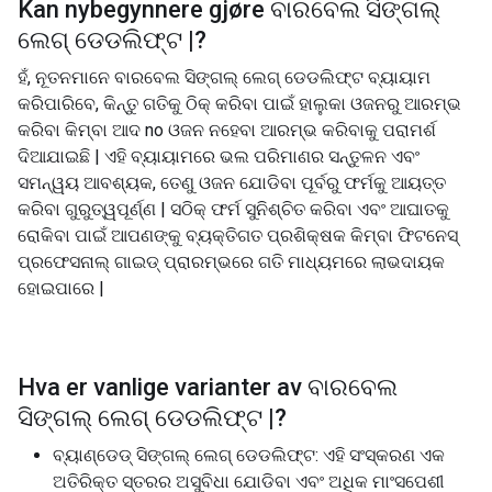
Kan nybegynnere gjøre
ବାରବେଲ ସିଙ୍ଗଲ୍
ଲେଗ୍ ଡେଡଲିଫ୍ଟ |
?
ହଁ, ନୂତନମାନେ ବାରବେଲ ସିଙ୍ଗଲ୍ ଲେଗ୍ ଡେଡଲିଫ୍ଟ ବ୍ୟାୟାମ
କରିପାରିବେ, କିନ୍ତୁ ଗତିକୁ ଠିକ୍ କରିବା ପାଇଁ ହାଲୁକା ଓଜନରୁ ଆରମ୍ଭ
କରିବା କିମ୍ବା ଆଦ no ଓଜନ ନହେବା ଆରମ୍ଭ କରିବାକୁ ପରାମର୍ଶ
ଦିଆଯାଇଛି | ଏହି ବ୍ୟାୟାମରେ ଭଲ ପରିମାଣର ସନ୍ତୁଳନ ଏବଂ
ସମନ୍ୱୟ ଆବଶ୍ୟକ, ତେଣୁ ଓଜନ ଯୋଡିବା ପୂର୍ବରୁ ଫର୍ମକୁ ଆୟତ୍ତ
କରିବା ଗୁରୁତ୍ୱପୂର୍ଣ୍ଣ | ସଠିକ୍ ଫର୍ମ ସୁନିଶ୍ଚିତ କରିବା ଏବଂ ଆଘାତକୁ
ରୋକିବା ପାଇଁ ଆପଣଙ୍କୁ ବ୍ୟକ୍ତିଗତ ପ୍ରଶିକ୍ଷକ କିମ୍ବା ଫିଟନେସ୍
ପ୍ରଫେସନାଲ୍ ଗାଇଡ୍ ପ୍ରାରମ୍ଭରେ ଗତି ମାଧ୍ୟମରେ ଲାଭଦାୟକ
ହୋଇପାରେ |
Hva er vanlige varianter av
ବାରବେଲ
ସିଙ୍ଗଲ୍ ଲେଗ୍ ଡେଡଲିଫ୍ଟ |
?
ବ୍ୟାଣ୍ଡେଡ୍ ସିଙ୍ଗଲ୍ ଲେଗ୍ ଡେଡଲିଫ୍ଟ: ଏହି ସଂସ୍କରଣ ଏକ
ଅତିରିକ୍ତ ସ୍ତରର ଅସୁବିଧା ଯୋଡିବା ଏବଂ ଅଧିକ ମାଂସପେଶୀ