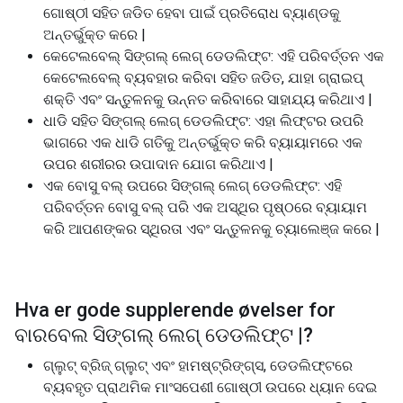
ଗୋଷ୍ଠୀ ସହିତ ଜଡିତ ହେବା ପାଇଁ ପ୍ରତିରୋଧ ବ୍ୟାଣ୍ଡକୁ
ଅନ୍ତର୍ଭୁକ୍ତ କରେ |
କେଟେଲବେଲ୍ ସିଙ୍ଗଲ୍ ଲେଗ୍ ଡେଡଲିଫ୍ଟ: ଏହି ପରିବର୍ତ୍ତନ ଏକ
କେଟେଲବେଲ୍ ବ୍ୟବହାର କରିବା ସହିତ ଜଡିତ, ଯାହା ଗ୍ରାଇପ୍
ଶକ୍ତି ଏବଂ ସନ୍ତୁଳନକୁ ଉନ୍ନତ କରିବାରେ ସାହାଯ୍ୟ କରିଥାଏ |
ଧାଡି ସହିତ ସିଙ୍ଗଲ୍ ଲେଗ୍ ଡେଡଲିଫ୍ଟ: ଏହା ଲିଫ୍ଟର ଉପରି
ଭାଗରେ ଏକ ଧାଡି ଗତିକୁ ଅନ୍ତର୍ଭୁକ୍ତ କରି ବ୍ୟାୟାମରେ ଏକ
ଉପର ଶରୀରର ଉପାଦାନ ଯୋଗ କରିଥାଏ |
ଏକ ବୋସୁ ବଲ୍ ଉପରେ ସିଙ୍ଗଲ୍ ଲେଗ୍ ଡେଡଲିଫ୍ଟ: ଏହି
ପରିବର୍ତ୍ତନ ବୋସୁ ବଲ୍ ପରି ଏକ ଅସ୍ଥିର ପୃଷ୍ଠରେ ବ୍ୟାୟାମ
କରି ଆପଣଙ୍କର ସ୍ଥିରତା ଏବଂ ସନ୍ତୁଳନକୁ ଚ୍ୟାଲେଞ୍ଜ କରେ |
Hva er gode supplerende øvelser for
ବାରବେଲ ସିଙ୍ଗଲ୍ ଲେଗ୍ ଡେଡଲିଫ୍ଟ |
?
ଗ୍ଲୁଟ୍ ବ୍ରିଜ୍ ଗ୍ଲୁଟ୍ ଏବଂ ହାମଷ୍ଟ୍ରିଙ୍ଗ୍ସ, ଡେଡଲିଫ୍ଟରେ
ବ୍ୟବହୃତ ପ୍ରାଥମିକ ମାଂସପେଶୀ ଗୋଷ୍ଠୀ ଉପରେ ଧ୍ୟାନ ଦେଇ