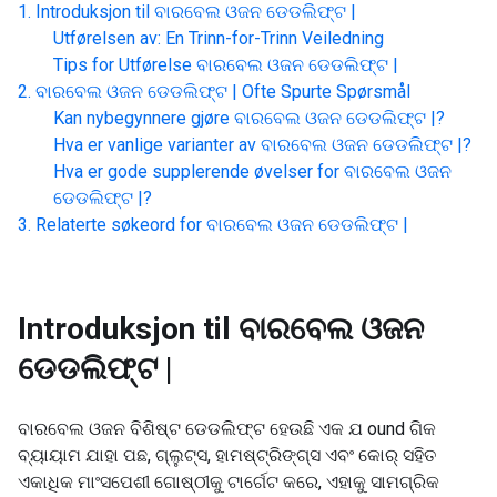
Introduksjon til
ବାରବେଲ ଓଜନ ଡେଡଲିଫ୍ଟ |
Utførelsen av: En Trinn-for-Trinn Veiledning
Tips for Utførelse
ବାରବେଲ ଓଜନ ଡେଡଲିଫ୍ଟ |
ବାରବେଲ ଓଜନ ଡେଡଲିଫ୍ଟ |
Ofte Spurte Spørsmål
Kan nybegynnere gjøre
ବାରବେଲ ଓଜନ ଡେଡଲିଫ୍ଟ |
?
Hva er vanlige varianter av
ବାରବେଲ ଓଜନ ଡେଡଲିଫ୍ଟ |
?
Hva er gode supplerende øvelser for
ବାରବେଲ ଓଜନ
ଡେଡଲିଫ୍ଟ |
?
Relaterte søkeord for
ବାରବେଲ ଓଜନ ଡେଡଲିଫ୍ଟ |
Introduksjon til
ବାରବେଲ ଓଜନ
ଡେଡଲିଫ୍ଟ |
ବାରବେଲ ଓଜନ ବିଶିଷ୍ଟ ଡେଡଲିଫ୍ଟ ହେଉଛି ଏକ ଯ ound ଗିକ
ବ୍ୟାୟାମ ଯାହା ପଛ, ଗ୍ଲୁଟ୍ସ, ହାମଷ୍ଟ୍ରିଙ୍ଗ୍ସ ଏବଂ କୋର୍ ସହିତ
ଏକାଧିକ ମାଂସପେଶୀ ଗୋଷ୍ଠୀକୁ ଟାର୍ଗେଟ କରେ, ଏହାକୁ ସାମଗ୍ରିକ