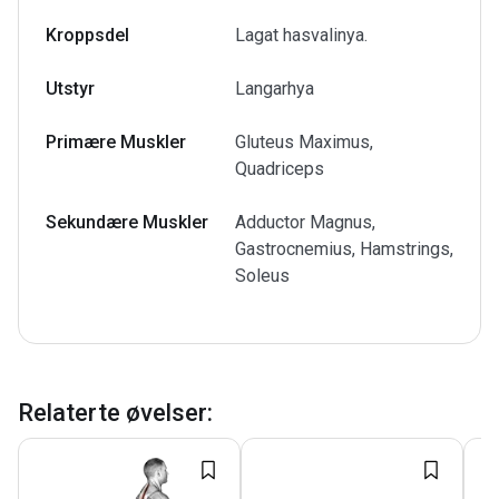
Kroppsdel
Lagat hasvalinya.
Utstyr
Langarhya
Primære Muskler
Gluteus Maximus,
Quadriceps
Sekundære Muskler
Adductor Magnus,
Gastrocnemius, Hamstrings,
Soleus
Relaterte øvelser
: