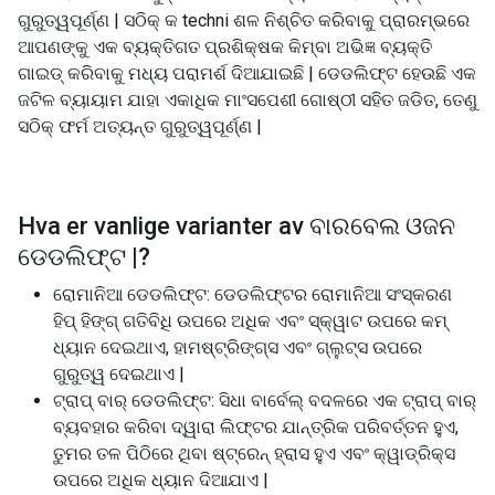
ଗୁରୁତ୍ୱପୂର୍ଣ୍ଣ | ସଠିକ୍ କ techni ଶଳ ନିଶ୍ଚିତ କରିବାକୁ ପ୍ରାରମ୍ଭରେ
ଆପଣଙ୍କୁ ଏକ ବ୍ୟକ୍ତିଗତ ପ୍ରଶିକ୍ଷକ କିମ୍ବା ଅଭିଜ୍ଞ ବ୍ୟକ୍ତି
ଗାଇଡ୍ କରିବାକୁ ମଧ୍ୟ ପରାମର୍ଶ ଦିଆଯାଇଛି | ଡେଡଲିଫ୍ଟ ହେଉଛି ଏକ
ଜଟିଳ ବ୍ୟାୟାମ ଯାହା ଏକାଧିକ ମାଂସପେଶୀ ଗୋଷ୍ଠୀ ସହିତ ଜଡିତ, ତେଣୁ
ସଠିକ୍ ଫର୍ମ ଅତ୍ୟନ୍ତ ଗୁରୁତ୍ୱପୂର୍ଣ୍ଣ |
Hva er vanlige varianter av
ବାରବେଲ ଓଜନ
ଡେଡଲିଫ୍ଟ |
?
ରୋମାନିଆ ଡେଡଲିଫ୍ଟ: ଡେଡଲିଫ୍ଟର ରୋମାନିଆ ସଂସ୍କରଣ
ହିପ୍ ହିଙ୍ଗ୍ ଗତିବିଧି ଉପରେ ଅଧିକ ଏବଂ ସ୍କ୍ୱାଟ ଉପରେ କମ୍
ଧ୍ୟାନ ଦେଇଥାଏ, ହାମଷ୍ଟ୍ରିଙ୍ଗ୍ସ ଏବଂ ଗ୍ଲୁଟ୍ସ ଉପରେ
ଗୁରୁତ୍ୱ ଦେଇଥାଏ |
ଟ୍ରାପ୍ ବାର୍ ଡେଡଲିଫ୍ଟ: ସିଧା ବାର୍ବେଲ୍ ବଦଳରେ ଏକ ଟ୍ରାପ୍ ବାର୍
ବ୍ୟବହାର କରିବା ଦ୍ୱାରା ଲିଫ୍ଟର ଯାନ୍ତ୍ରିକ ପରିବର୍ତ୍ତନ ହୁଏ,
ତୁମର ତଳ ପିଠିରେ ଥିବା ଷ୍ଟ୍ରେନ୍ ହ୍ରାସ ହୁଏ ଏବଂ କ୍ୱାଡ୍ରିକ୍ସ
ଉପରେ ଅଧିକ ଧ୍ୟାନ ଦିଆଯାଏ |