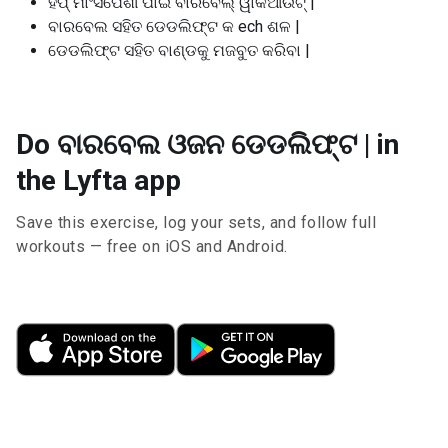
ହିପ୍ ମାଂସପେଶୀ ପାଇଁ ବାରବେଲ୍ ୱାର୍କଆଉଟ୍ |
ବାରବେଲ ସହିତ ଡେଡଲିଫ୍ଟ କ ech ଶଳ |
ଡେଡଲିଫ୍ଟ ସହିତ ବାଣ୍ଡକୁ ମଜବୁତ କରିବା |
Do ବାରବେଲ ଓଜନ ଡେଡଲିଫ୍ଟ | in
the Lyfta app
Save this exercise, log your sets, and follow full
workouts — free on iOS and Android.