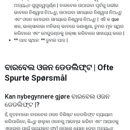
ଅତ୍ୟନ୍ତ ଗୁରୁତ୍ୱପୂର୍ଣ୍ଣ | ବାରବେଲ ଉଠାଇବା ପୂର୍ବରୁ ଗଭୀର
ଭାବରେ ନିଶ୍ୱାସ ନିଅନ୍ତୁ, ଉଠାଇବା ସମୟରେ ନିଶ୍ୱାସ ନିଅନ୍ତୁ
ଏବଂ ଓଜନ କମାଇବା ସମୟରେ ନିଶ୍ୱାସ ନିଅନ୍ତୁ | ଏହି କ que
ଶଳ, ଭାଲ୍ସାଲଭା ମନିଭର୍ ଭାବରେ ଜଣାଶୁଣା, ତୁମର ମୂଳ ସ୍ଥିର
କରିବାରେ ଏବଂ ମେରୁଦଣ୍ଡକୁ ରକ୍ଷା କରିବାରେ ସାହାଯ୍ୟ କରେ |
** ପାଦ ସ୍ଥାନ: ** ତୁମର ପାଦ |
ବାରବେଲ ଓଜନ ଡେଡଲିଫ୍ଟ |
Ofte
Spurte Spørsmål
Kan nybegynnere gjøre
ବାରବେଲ ଓଜନ
ଡେଡଲିଫ୍ଟ |
?
ହଁ, ନୂତନମାନେ ବାରବେଲ ଓଜନ ବିଶିଷ୍ଟ ଡେଡଲିଫ୍ଟ ବ୍ୟାୟାମ
କରିପାରିବେ, କିନ୍ତୁ ହାଲୁକା ଓଜନରୁ ଆରମ୍ଭ କରିବା ଏବଂ ଆଘାତକୁ
ଏଡାଇବା ପାଇଁ ଉପଯୁକ୍ତ ଫର୍ମ ଉପରେ ଧ୍ୟାନ ଦେବା ଅତ୍ୟନ୍ତ