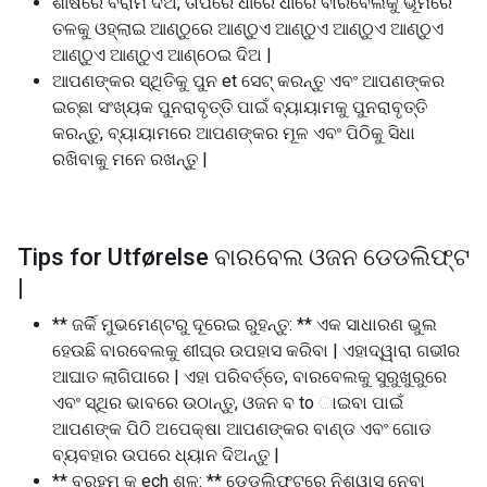
ଶୀର୍ଷରେ ବିରାମ ଦିଅ, ତାପରେ ଧୀରେ ଧୀରେ ବାରବେଲକୁ ଭୂମିରେ
ତଳକୁ ଓହ୍ଲାଇ ଆଣ୍ଠୁରେ ଆଣ୍ଠୁଏ ଆଣ୍ଠୁଏ ଆଣ୍ଠୁଏ ଆଣ୍ଠୁଏ
ଆଣ୍ଠୁଏ ଆଣ୍ଠୁଏ ଆଣ୍ଠେଇ ଦିଅ |
ଆପଣଙ୍କର ସ୍ଥିତିକୁ ପୁନ et ସେଟ୍ କରନ୍ତୁ ଏବଂ ଆପଣଙ୍କର
ଇଚ୍ଛା ସଂଖ୍ୟକ ପୁନରାବୃତ୍ତି ପାଇଁ ବ୍ୟାୟାମକୁ ପୁନରାବୃତ୍ତି
କରନ୍ତୁ, ବ୍ୟାୟାମରେ ଆପଣଙ୍କର ମୂଳ ଏବଂ ପିଠିକୁ ସିଧା
ରଖିବାକୁ ମନେ ରଖନ୍ତୁ |
Tips for Utførelse ବାରବେଲ ଓଜନ ଡେଡଲିଫ୍ଟ
|
** ଜର୍କି ମୁଭମେଣ୍ଟରୁ ଦୂରେଇ ରୁହନ୍ତୁ: ** ଏକ ସାଧାରଣ ଭୁଲ
ହେଉଛି ବାରବେଲକୁ ଶୀଘ୍ର ଉପହାସ କରିବା | ଏହାଦ୍ୱାରା ଗଭୀର
ଆଘାତ ଲାଗିପାରେ | ଏହା ପରିବର୍ତ୍ତେ, ବାରବେଲକୁ ସୁରୁଖୁରୁରେ
ଏବଂ ସ୍ଥିର ଭାବରେ ଉଠାନ୍ତୁ, ଓଜନ ବ to ାଇବା ପାଇଁ
ଆପଣଙ୍କ ପିଠି ଅପେକ୍ଷା ଆପଣଙ୍କର ବାଣ୍ଡ ଏବଂ ଗୋଡ
ବ୍ୟବହାର ଉପରେ ଧ୍ୟାନ ଦିଅନ୍ତୁ |
** ବ୍ରହ୍ମ କ ech ଶଳ: ** ଡେଡଲିଫ୍ଟରେ ନିଶ୍ୱାସ ନେବା