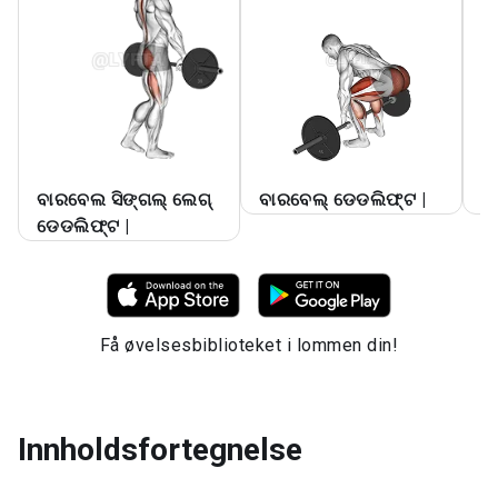
ବାରବେଲ ସିଙ୍ଗଲ୍ ଲେଗ୍
ବାରବେଲ୍ ଡେଡଲିଫ୍ଟ |
ଡ
ଡେଡଲିଫ୍ଟ |
Få øvelsesbiblioteket i lommen din!
Innholdsfortegnelse