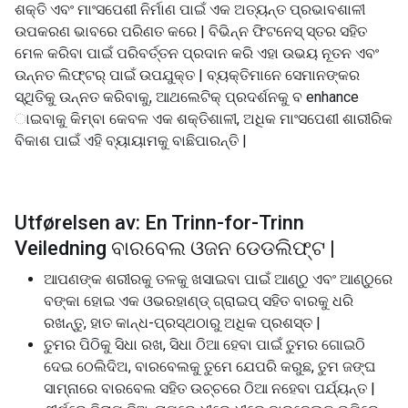
ଶକ୍ତି ଏବଂ ମାଂସପେଶୀ ନିର୍ମାଣ ପାଇଁ ଏକ ଅତ୍ୟନ୍ତ ପ୍ରଭାବଶାଳୀ
ଉପକରଣ ଭାବରେ ପରିଣତ କରେ | ବିଭିନ୍ନ ଫିଟନେସ୍ ସ୍ତର ସହିତ
ମେଳ କରିବା ପାଇଁ ପରିବର୍ତ୍ତନ ପ୍ରଦାନ କରି ଏହା ଉଭୟ ନୂତନ ଏବଂ
ଉନ୍ନତ ଲିଫ୍ଟର୍ ପାଇଁ ଉପଯୁକ୍ତ | ବ୍ୟକ୍ତିମାନେ ସେମାନଙ୍କର
ସ୍ଥିତିକୁ ଉନ୍ନତ କରିବାକୁ, ଆଥଲେଟିକ୍ ପ୍ରଦର୍ଶନକୁ ବ enhance
ାଇବାକୁ କିମ୍ବା କେବଳ ଏକ ଶକ୍ତିଶାଳୀ, ଅଧିକ ମାଂସପେଶୀ ଶାରୀରିକ
ବିକାଶ ପାଇଁ ଏହି ବ୍ୟାୟାମକୁ ବାଛିପାରନ୍ତି |
Utførelsen av: En Trinn-for-Trinn
Veiledning ବାରବେଲ ଓଜନ ଡେଡଲିଫ୍ଟ |
ଆପଣଙ୍କ ଶରୀରକୁ ତଳକୁ ଖସାଇବା ପାଇଁ ଆଣ୍ଠୁ ଏବଂ ଆଣ୍ଠୁରେ
ବଙ୍କା ହୋଇ ଏକ ଓଭରହାଣ୍ଡ୍ ଗ୍ରାଇପ୍ ସହିତ ବାରକୁ ଧରି
ରଖନ୍ତୁ, ହାତ କାନ୍ଧ-ପ୍ରସ୍ଥଠାରୁ ଅଧିକ ପ୍ରଶସ୍ତ |
ତୁମର ପିଠିକୁ ସିଧା ରଖ, ସିଧା ଠିଆ ହେବା ପାଇଁ ତୁମର ଗୋଇଠି
ଦେଇ ଠେଲିଦିଅ, ବାରବେଲକୁ ତୁମେ ଯେପରି କରୁଛ, ତୁମ ଜଙ୍ଘ
ସାମ୍ନାରେ ବାରବେଲ ସହିତ ଉଚ୍ଚରେ ଠିଆ ନହେବା ପର୍ଯ୍ୟନ୍ତ |