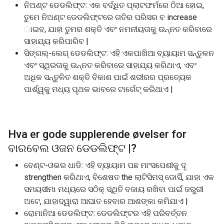
ନିଅଣ୍ଟ ଡେଡଲିଫ୍ଟ: ଏକ ବର୍ଦ୍ଧିତ ପ୍ଲାଟଫର୍ମରେ ଠିଆ ହୋଇ,
ତୁମେ ନିଅଣ୍ଟ ଡେଡଲିଫ୍ଟରେ ଗତିର ପରିସର ବ increase
ାଇବ, ଯାହା ତୁମର ଶକ୍ତି ଏବଂ ନମନୀୟତାକୁ ଉନ୍ନତ କରିବାରେ
ସାହାଯ୍ୟ କରିପାରିବ |
ସିଙ୍ଗଲ୍-ଲେଗ୍ ଡେଡଲିଫ୍ଟ: ଏହି ଏକପାଖିଆ ବ୍ୟାୟାମ ସନ୍ତୁଳନ
ଏବଂ ସ୍ଥିରତାକୁ ଉନ୍ନତ କରିବାରେ ସାହାଯ୍ୟ କରିଥାଏ, ଏବଂ
ଅଧିକ ସନ୍ତୁଳିତ ଶକ୍ତି ବିକାଶ ପାଇଁ ଶରୀରର ପ୍ରତ୍ୟେକ
ପାର୍ଶ୍ୱକୁ ମଧ୍ୟ ପୃଥକ ଭାବରେ ଟାର୍ଗେଟ୍ କରିଥାଏ |
Hva er gode supplerende øvelser for
ବାରବେଲ ଓଜନ ଡେଡଲିଫ୍ଟ |
?
ବେଣ୍ଟ-ଓଭର ଧାଡି: ଏହି ବ୍ୟାୟାମ ପଛ ମାଂସପେଶୀକୁ ଦୃ
strengthen କରିଥାଏ, ବିଶେଷତ the ଲାଟିସିମସ୍ ଡୋର୍ସି, ଯାହା ଏକ
ସମୟସୀମା ମଧ୍ୟରେ ସଠିକ୍ ସ୍ଥିତି ବଜାୟ ରଖିବା ପାଇଁ ଜରୁରୀ
ଅଟେ, ଯାହାଦ୍ୱାରା ଆଘାତ ହେବାର ଆଶଙ୍କା କମିଯାଏ |
ରୋମାନିଆ ଡେଡଲିଫ୍ଟ: ଡେଡଲିଫ୍ଟର ଏହି ପରିବର୍ତ୍ତନ