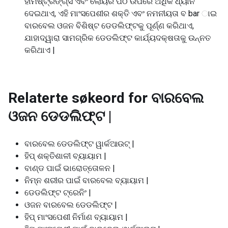
ହାମଷ୍ଟ୍ରିଙ୍ଗ୍ସ ଏବଂ ଲୋୟର ପିଠି ଉପରେ ଅଧିକ ଧ୍ୟାନ
ଦେଇଥାଏ, ଏହି ମାଂସପେଶୀର ଶକ୍ତି ଏବଂ ନମନୀୟତା ବ bar ାଇ
ବାରବେଲ ଓଜନ ବିଶିଷ୍ଟ ଡେଡଲିଫ୍ଟକୁ ପୂର୍ଣ୍ଣ କରିଥାଏ,
ଯାହାଦ୍ୱାରା ସାମଗ୍ରିକ ଡେଡଲିଫ୍ଟ କାର୍ଯ୍ୟଦକ୍ଷତାକୁ ଉନ୍ନତ
କରିଥାଏ |
Relaterte søkeord for
ବାରବେଲ
ଓଜନ ଡେଡଲିଫ୍ଟ |
ବାରବେଲ ଡେଡଲିଫ୍ଟ ୱାର୍କଆଉଟ୍ |
ହିପ୍ ଶକ୍ତିଶାଳୀ ବ୍ୟାୟାମ |
ବାଣ୍ଡ ପାଇଁ ଭାରୋତ୍ତୋଳନ |
ନିମ୍ନ ଶରୀର ପାଇଁ ବାରବେଲ ବ୍ୟାୟାମ |
ଡେଡଲିଫ୍ଟ ଟ୍ରେନିଂ |
ଓଜନ ବାରବେଲ ଡେଡଲିଫ୍ଟ |
ହିପ୍ ମାଂସପେଶୀ ନିର୍ମାଣ ବ୍ୟାୟାମ |