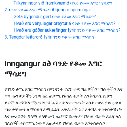
Tilkynningar við framkvæmd
ባንድ የቆመ እግር ማሳደግ
ባንድ የቆመ እግር ማሳደግ
Algengar spurningar
Geta byrjendur gert
ባንድ የቆመ እግር ማሳደግ
?
Hvað eru venjulegar breytur á
ባንድ የቆመ እግር ማሳደግ
?
Hvað eru góðar aukæfingar fyrir
ባንድ የቆመ እግር ማሳደግ
?
Tengdar leitarorð fyrir
ባንድ የቆመ እግር ማሳደግ
Inngangur að
ባንድ የቆመ እግር
ማሳደግ
የባንድ ቋሚ እግር ማሳደግ በዋነኛነት የሂፕ ተጣጣፊዎችን፣ ግሉቶችን እና
ዋና ጡንቻዎችን ያነጣጠረ ጠቃሚ የአካል ብቃት እንቅስቃሴ ሲሆን
ይህም ለተሻሻለ ሚዛን፣ጥንካሬ እና ተለዋዋጭነት አስተዋጽኦ ያደርጋል።
ብቃታቸውን ለማሳደግ ለሚፈልጉ አትሌቶች እና ለተሻለ ተንቀሳቃሽነት
እና መረጋጋት ዓላማ ያላቸውን ጨምሮ በሁሉም የአካል ብቃት ደረጃ ላሉ
ግለሰቦች ተስማሚ ነው። አጠቃላይ የአካል ብቃት እንቅስቃሴን