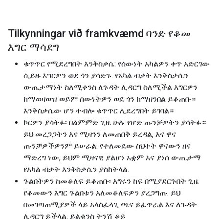
Tilkynningar við framkvæmd ባንድ የቆመ
እግር ማሳደግ
ቁጥጥር የሚደረግበት እንቅስቃሴ: የሰውነት አካልዎን ቀጥ አድርገው
ሲይዙ እግርዎን ወደ ጎን ያሳድጉ. የአካል ብቃት እንቅስቃሴን
ውጤታማነት ስለሚቀንስ ለጉዳት ሊዳርግ ስለሚችል እግርዎን
ከማወዛወዝ ወይም ሰውነትዎን ወደ ጎን ከማዘንበል ይቆጠቡ።
እንቅስቃሴው ሆን ተብሎ ቁጥጥር ሊደረግበት ይገባል።
ኮርዎን ያሳትፉ፡ በልምምድ ጊዜ ሁሉ የሆድ ጡንቻዎትን ያሳትፉ።
ይህ መረጋጋትን እና ሚዛንን ለመጠበቅ ይረዳል, እና ዋና
ጡንቻዎችዎንም ይሠራል. የተለመደው ስህተት ዋናውን ዘና
ማድረግ ነው, ይህም ሚዛናዊ ያልሆነ አቋም እና ያነሰ ውጤታማ
የአካል ብቃት እንቅስቃሴን ያስከትላል.
ጉልበትዎን ከመቆለፍ ይቆጠቡ፡ እግሩን ከፍ በሚያደርጉበት ጊዜ
የቆመውን እግር ጉልበቱን አለመቆለፍዎን ያረጋግጡ. ይህ
በመገጣጠሚያዎች ላይ አላስፈላጊ ጫና ይፈጥራል እና ለጉዳት
ሊዳርግ ይችላል. ይልቁንስ ትንሽ ቆይ