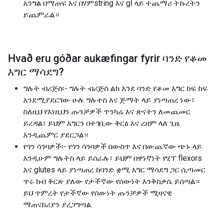
አንግል በማጠፍ እና በሃምstring እና gl ላይ ተጨማሪ ትኩረትን
ይጨምራል።
Hvað eru góðar aukæfingar fyrir
ባንድ የቆመ
እግር ማሳደግ
?
ግሉት ብሪጅስ፡- ግሉት ብሪጅስ ልክ እንደ ባንድ የቆመ እግር ከፍ ከፍ
እንደሚያደርገው ሁሉ ግሉተስ እና ጅማት ላይ ያነጣጠረ ነው፣
ስለዚህ የእነዚህን ጡንቻዎች ጥንካሬ እና ጽናትን ለመጨመር
ይረዳል፣ ይህም እግርን በተገቢው ቅርፅ እና ረዘም ላለ ጊዜ
እንዲጨምር ያደርጋል።
የጎን ሳንባዎች፡- የጎን ሳንባዎች በውስጥ እና በውጨኛው ጭኑ ላይ
እንዲሁም ግሉትስ ላይ ይሰራሉ፣ ይህም በዋነኛነት የሂፕ flexors
እና glutes ላይ ያነጣጠረ ከባንድ ቋሚ እግር ማሳደግ ጋር ሲጣመር
ጥሩ ክብ ቅርጽ ያለው የታችኛው የሰውነት እንቅስቃሴ ይሰጣል።
ይህ ጥምረት የታችኛው የሰውነት ጡንቻዎች ሚዛናዊ
ማጠናከሪያን ያረጋግጣል.