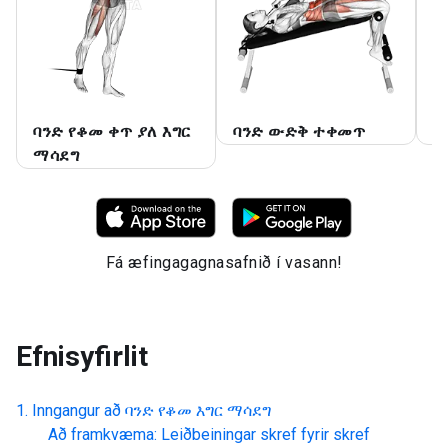
ባንድ የቆመ ቀጥ ያለ እግር
ባንድ ውድቅ ተቀመጥ
ባ
ማሳደግ
Fá æfingagagnasafnið í vasann!
Efnisyfirlit
Inngangur að
ባንድ የቆመ እግር ማሳደግ
Að framkvæma: Leiðbeiningar skref fyrir skref