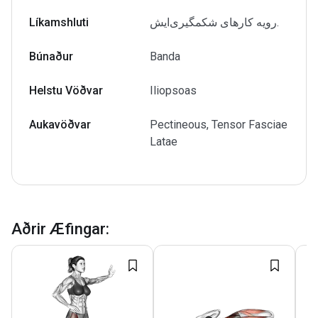
Líkamshluti
رویه کارهای شکمگیری‌ایش.
Búnaður
Banda
Helstu Vöðvar
Iliopsoas
Aukavöðvar
Pectineous, Tensor Fasciae
Latae
Aðrir Æfingar
: