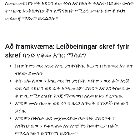
ለመጨመር፣የጉዳት አደጋን ለመቀነስ እና በእለት ተእለት ህይወት ውስጥ
ተግባራዊ እንቅስቃሴዎችን ለማጎልበት የሚረዳ በመሆኑ ሰዎች ይህን
መልመጃ ማድረግ ይፈልጋሉ።
Að framkvæma: Leiðbeiningar skref fyrir
skref ባንድ የቆመ እግር ማሳደግ
ክብደትዎን ወደ አንድ እግር ያንቀሳቅሱ, ኮርዎን በተጠመደ እና ቀጥ
ብለው ይመለሱ.
ቀስ ብሎ ሌላውን እግር ወደ ጎን ያንሱት, ጣትዎን ወደ ፊት እንጂ
ወደ ላይ ሳይሆን ወደ ፊት እንዲጠቁም ያድርጉ እና እንቅስቃሴው
ቁጥጥር የሚደረግበት እንጂ ማወዛወዝ አለመሆኑን ያረጋግጡ.
እግርዎ ሙሉ በሙሉ ወደ ጎን ሲዘረጋ ለጥቂት ሰከንዶች ቦታውን
ይያዙ.
እግርዎን በቀስታ ወደ መጀመሪያው ቦታ ዝቅ ያድርጉት ፣
እንቅስቃሴውን ይቆጣጠሩ እና እግሮችን ከመቀየርዎ በፊት
የሚፈለገውን ድግግሞሽ ይድገሙ።