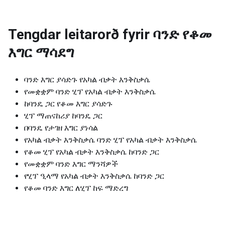
Tengdar leitarorð fyrir
ባንድ የቆመ
እግር ማሳደግ
ባንድ እግር ያሳድጉ የአካል ብቃት እንቅስቃሴ
የመቋቋም ባንድ ሂፕ የአካል ብቃት እንቅስቃሴ
ከባንዴ ጋር የቆመ እግር ያሳድጉ
ሂፕ ማጠናከሪያ ከባንዴ ጋር
በባንዴ የታገዘ እግር ያነሳል
የአካል ብቃት እንቅስቃሴ ባንድ ሂፕ የአካል ብቃት እንቅስቃሴ
የቆመ ሂፕ የአካል ብቃት እንቅስቃሴ ከባንድ ጋር
የመቋቋም ባንድ እግር ማንሻዎች
የሂፕ ዒላማ የአካል ብቃት እንቅስቃሴ ከባንድ ጋር
የቆመ ባንድ እግር ለሂፕ ከፍ ማድረግ