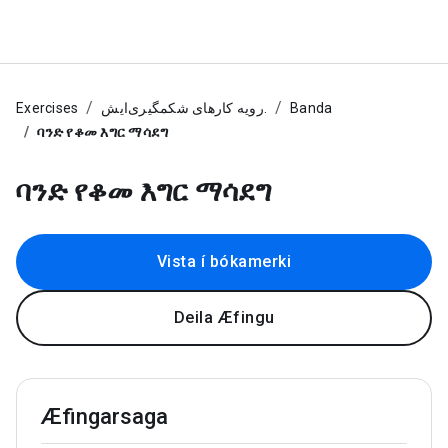
Exercises
رویه کارهای شکمگیری‌ایش.
Banda
ባንድ የቆመ እግር ማሳደግ
ባንድ የቆመ እግር ማሳደግ
Vista í bókamerki
Deila Æfingu
Æfingarsaga