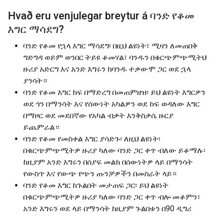
Hvað eru venjulegar breytur á
ባንድ የቆመ
እግር ማሳደግ
?
ባንድ የቆመ የኋላ እግር ማሳደግ፡ በዚህ ልዩነት፣ ሚዛን ለመጠበቅ
ግድግዳ ወይም ወንበር ትይዩ ቆመሃል፣ ባንዱን በቁርጭምጭሚትህ
ዙሪያ አድርግ እና አንድ እግሩን ከባንዱ ተቃውሞ ጋር ወደ ኋላ
ያንሳት።
ባንድ የቆመ እግር ከፍ በማድረግ በመጠምዘዝ፡ ይህ ልዩነት እግርዎን
ወደ ጎን በማንሳት እና የሰውነት አካልዎን ወደ ከፍ ወዳለው እግር
በማዞር ወደ መደበኛው የአካል ብቃት እንቅስቃሴ ዙርያ
ይጨምራል።
ባንድ የቆመ የመስቀል እግር ያሳድጉ፡ ለዚህ ልዩነት፡
በቁርጭምጭሚትዎ ዙሪያ ካለው ባንድ ጋር ቀጥ ብለው ይቆማሉ፡
ከዚያም አንድ እግሩን በሰያፍ መልክ በሰውነትዎ ላይ በማንሳት
የውስጥ እና የውጭ የጭን ጡንቻዎችን በመስራት ላይ።
ባንድ የቆመ እግር ከጉልበት መታጠፍ ጋር፡ ይህ ልዩነት
በቁርጭምጭሚትዎ ዙሪያ ካለው ባንድ ጋር ቀጥ ብሎ መቆምን፣
አንድ እግሩን ወደ ላይ በማንሳት ከዚያም ጉልበቱን በ90 ዲግሪ