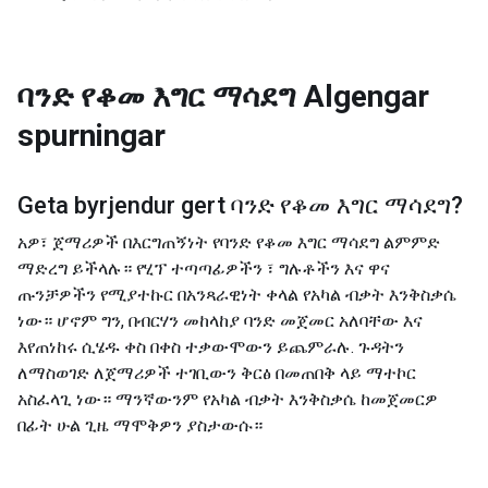
ባንድ የቆመ እግር ማሳደግ
Algengar
spurningar
Geta byrjendur gert
ባንድ የቆመ እግር ማሳደግ
?
አዎ፣ ጀማሪዎች በእርግጠኝነት የባንድ የቆመ እግር ማሳደግ ልምምድ
ማድረግ ይችላሉ። የሂፕ ተጣጣፊዎችን ፣ ግሉቶችን እና ዋና
ጡንቻዎችን የሚያተኩር በአንጻራዊነት ቀላል የአካል ብቃት እንቅስቃሴ
ነው። ሆኖም ግን, በብርሃን መከላከያ ባንድ መጀመር አለባቸው እና
እየጠነከሩ ሲሄዱ ቀስ በቀስ ተቃውሞውን ይጨምራሉ. ጉዳትን
ለማስወገድ ለጀማሪዎች ተገቢውን ቅርፅ በመጠበቅ ላይ ማተኮር
አስፈላጊ ነው። ማንኛውንም የአካል ብቃት እንቅስቃሴ ከመጀመርዎ
በፊት ሁል ጊዜ ማሞቅዎን ያስታውሱ።