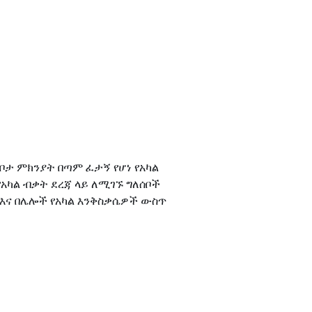
ቦታ ምክንያት በጣም ፈታኝ የሆነ የአካል
አካል ብቃት ደረጃ ላይ ለሚገኙ ግለሰቦች
እና በሌሎች የአካል እንቅስቃሴዎች ውስጥ