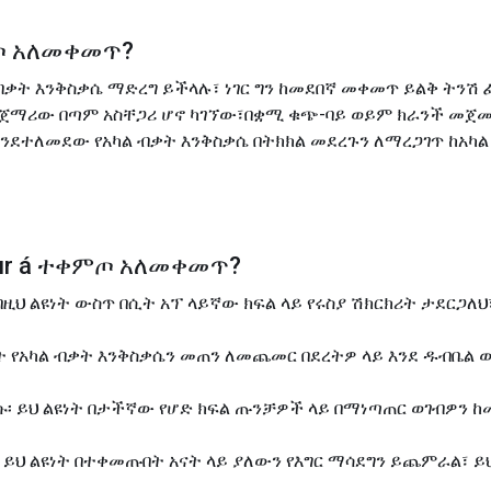
 አለመቀመጥ
?
 ብቃት እንቅስቃሴ ማድረግ ይችላሉ፣ ነገር ግን ከመደበኛ መቀመጥ ይልቅ ትንሽ 
 ጀማሪው በጣም አስቸጋሪ ሆኖ ካገኘው፣በቋሚ ቁጭ-ባይ ወይም ክራንች መጀመር
ንደተለመደው የአካል ብቃት እንቅስቃሴ በትክክል መደረጉን ለማረጋገጥ ከአካል
r á
ተቀምጦ አለመቀመጥ
?
ህ ልዩነት ውስጥ በሲት አፕ ላይኛው ክፍል ላይ የሩስያ ሽክርክሪት ታደርጋለህ፣
ት የአካል ብቃት እንቅስቃሴን መጠን ለመጨመር በደረትዎ ላይ እንደ ዱብቤል ወ
ይቀንሱ፡ ይህ ልዩነት በታችኛው የሆድ ክፍል ጡንቻዎች ላይ በማነጣጠር ወገብዎን
ይህ ልዩነት በተቀመጡበት አናት ላይ ያለውን የእግር ማሳደግን ይጨምራል፣ ይ