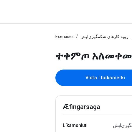
Exercises
رویه کارهای شکمگیری‌ایش.
ተቀምጦ አለመቀ
Vista í bókamerki
Æfingarsaga
Líkamshluti