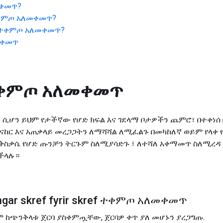
መቀመጥ
?
ቀምጦ አለመቀመጥ
?
ተቀምጦ አለመቀመጥ
?
መቀመጥ
ቀምጦ አለመቀመጥ
 ሲሆን ይህም የታችኛው የሆድ ክፍል እና ገደላማ ቦታዎችን ጨምሮ፣ በተቀነሰ 
ከር እና አጠቃላይ መረጋጋትን ለማሻሻል ለሚፈልጉ በመካከለኛ ወይም የላቀ የ
ንቅስቃሴ የሆድ ጡንቻን ትርጉም ስለሚያሳድጉ ፣ ለተሻለ አቀማመጥ ስለሚረዳ 
ችላሉ።
ngar skref fyrir skref ተቀምጦ አለመቀመጥ
ም ከጭንቅላቱ ጀርባ ያስቀምጧቸው, ጀርባዎ ቀጥ ያለ መሆኑን ያረጋግጡ.