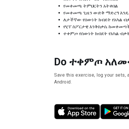
የመቀመጫ ትምህርትን አትቀበል
የመቀመጫ ጊዜን ውድቅ ማድረግ እን
ለታችኛው የሰውነት ክብደት የአካል ብ
የሂፕ ስፖርታዊ እንቅስቃሴ ከመቀመጣ
ተቀምጦ የሰውነት ክብደት የአካል ብቃ
Do ተቀምጦ አለመቀመ
Save this exercise, log your sets, 
Android.