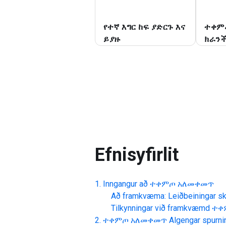
የተኛ እግር ከፍ ያድርጉ እና
ተቀም
ይያዙ
ክራን
Efnisyfirlit
Inngangur að
ተቀምጦ አለመቀመጥ
Að framkvæma: Leiðbeiningar skr
Tilkynningar við framkvæmd
ተቀ
ተቀምጦ አለመቀመጥ
Algengar spurni