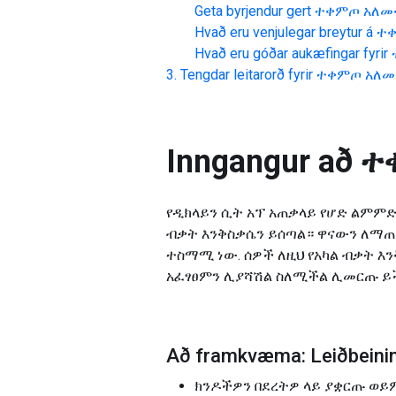
Geta byrjendur gert
ተቀምጦ አለ
Hvað eru venjulegar breytur á
ተ
Hvað eru góðar aukæfingar fyrir
Tengdar leitarorð fyrir
ተቀምጦ አለ
Inngangur að
ተ
የዲክላይን ሲት አፕ አጠቃላይ የሆድ ልምምድ
ብቃት እንቅስቃሴን ይሰጣል። ዋናውን ለማጠና
ተስማሚ ነው. ሰዎች ለዚህ የአካል ብቃት እ
አፈፃፀምን ሊያሻሽል ስለሚችል ሊመርጡ ይ
Að framkvæma: Leiðbeini
ክንዶችዎን በደረትዎ ላይ ያቋርጡ ወይ