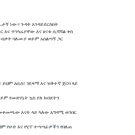
ፈታኝ ነው። ጉዳት እንዳይደርስበት
 እና ጥንካሬያቸው እና ፅናቱ ሲሻሻል ቀስ
 ብቃት ባለሙያ ወይም አሰልጣኝ ጋር
 ይህም አቢስ፣ ገደላማ እና ዝቅተኛ ጀርባ ላይ
ይም የመድሃኒት ኳስ ያለ ክብደትን
 ከመቀመጫው አናት ላይ ካለው አግዳሚ ወንበር
ህም የሆድ እና የሂፕ ተጣጣፊዎችን የበለጠ