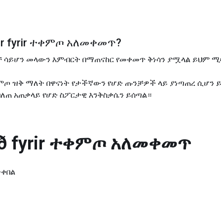
 fyrir
ተቀምጦ አለመቀመጥ
?
ቻ ሳይሆን መላውን እምብርት በማጠናከር የመቀመጥ ቅነሳን ያሟላል ይህም ሚዛ
ተቀምጦ ዝቅ ማለት በዋናነት የታችኛውን የሆድ ጡንቻዎች ላይ ያነጣጠረ ሲሆን 
ለጠ አጠቃላይ የሆድ ስፖርታዊ እንቅስቃሴን ይሰጣል።
 fyrir
ተቀምጦ አለመቀመጥ
ትቀበል