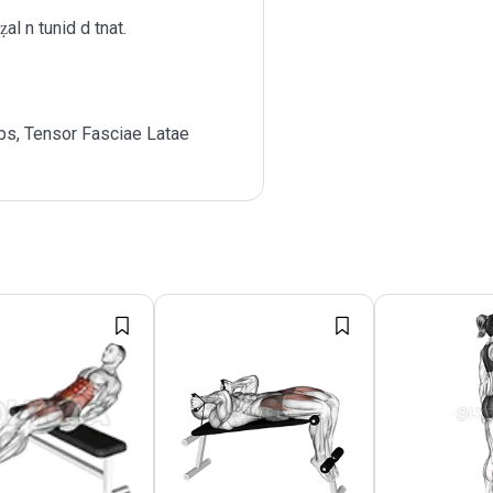
al n tunid d tnat.
s
ps, Tensor Fasciae Latae