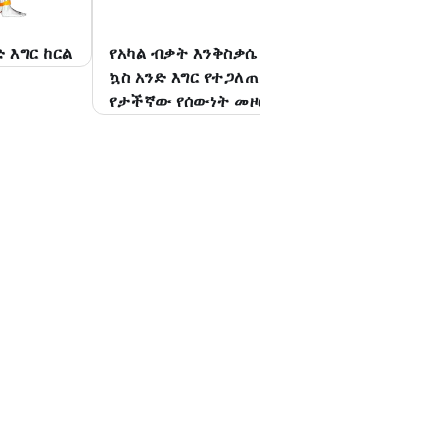
 እግር ከርል
የአካል ብቃት እንቅስቃሴ
ባንድ የቆመ እግር ማሳ
ኳስ አንድ እግር የተጋለጠ
የታችኛው የሰውነት መዞር