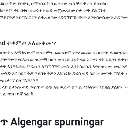
ጉልበቶችዎ ያሳድጉ, በሚነሱበት ጊዜ የሆድ ጡንቻዎችዎን ይሰብስቡ.
, ከዚያም ቀስ በቀስ ሰውነቶን ወደ መጀመሪያው ቦታ ዝቅ ያድርጉት.
ማቆየትዎን በማረጋገጥ ለተፈለገው የድግግሞሽ ብዛት እንቅስቃሴውን ይድገሙ
kvæmd ተቀምጦ አለመቀመጥ
** ቁጭትን ለማካሄድ ሞመንተምን በመጠቀም የተለመደውን ስህተት ያስወግዱ።
ቻዎችዎን የበለጠ ውጤታማ በሆነ መንገድ ያሳትፋል እና የጉዳት አደጋን ይቀን
ል ብቃት እንቅስቃሴ ምርጡን ለማግኘት፣ ሙሉ እንቅስቃሴን እየተጠቀሙ መሆንዎ
ረስ መሄድ እና ክርኖችዎ ጉልበቶችዎን እስኪነኩ ድረስ ወደ ላይ መውጣት ማለት
ል ውጤታማ ስለማይሆን።
ወደ ላይ ስታነሱ ወደ ውስጥ ውሰዱ እና ወደ ውስጥ ሲተነፍሱ። ትክክል ያልሆነ 
 ሊገድብ ይችላል. 5
መጥ
Algengar spurningar