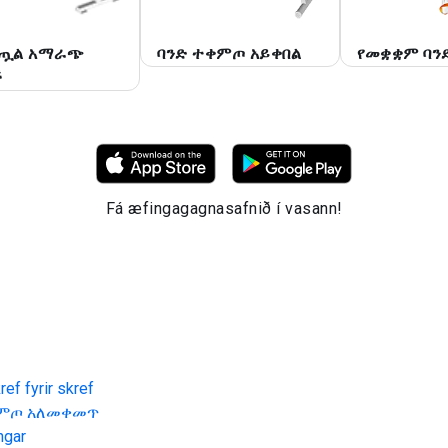
ጧል አማራጭ
ባንድ ተቀምጦ አይቀበል
የመቋቋም ባንድ
ች
Fá æfingagagnasafnið í vasann!
ef fyrir skref
ምጦ አለመቀመጥ
ngar