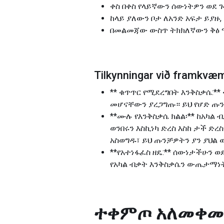
ቀስ በቀስ የላይኛውን ሰውነትዎን ወደ 
ከላይ ያለውን ቦታ ለአንድ አፍታ ይያዙ
በመልመጃው ውስጥ ትክክለኛውን ቅፅ 
Tilkynningar við fram
** ቁጥጥር የሚደረግበት እንቅስቃሴ:
መሆናቸውን ያረጋግጡ። ይህ የሆድ ጡን
**ሙሉ የእንቅስቃሴ ክልል፡** ከአካ
ወንበሩን እስኪነካ ድረስ እስከ ታች ድ
አስወግዱ፣ ይህ ጡንቻዎትን ያን ያህ
**የአተነፋፈስ ዘዴ:** ሰውነታችሁን 
የአካል ብቃት እንቅስቃሴን ውጤታማነት
ተቀምጦ አለመቀ