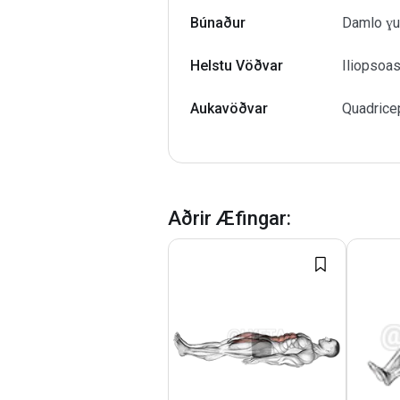
Búnaður
Damlo ɣuẓ
Helstu Vöðvar
Iliopsoa
Aukavöðvar
Quadrice
Aðrir Æfingar
: