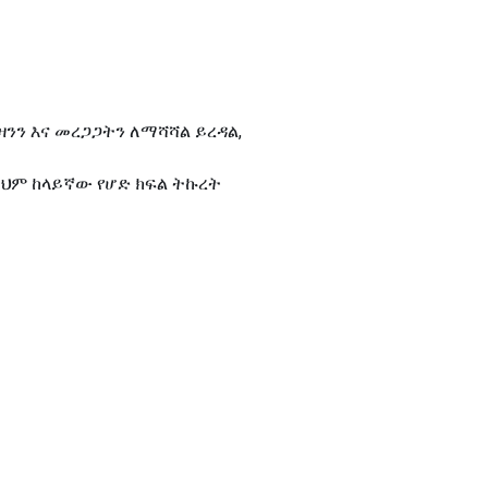
ንን እና መረጋጋትን ለማሻሻል ይረዳል,
ይህም ከላይኛው የሆድ ክፍል ትኩረት