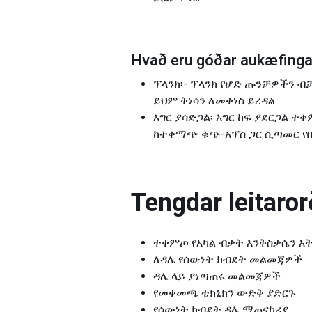
Hvað eru góðar aukæfingar
ፕላንክ፡- ፕላንክ የሆድ ጡንቻዎችን ብ
ይህም ቅነሳን ለመቀነስ ይረዳል.
እግር ያሳድጋል፡ እግር ከፍ ያደርጋል 
ከተቀማጭ ቁጭ-አፕስ ጋር ሲጣመር የበ
Tengdar leitarorð
ተቀምጦ የአካል ብቃት እንቅስቃሴን አ
ለዳሌ የሰውነት ክብደት መልመጃዎች
ዳሌ ላይ ያነጣጠሩ መልመጃዎች
የመቀመጫ ቴክኒክን ውድቅ ያድርጉ
የሰውነት ክብደት ዳሌ ማጠናከሪያ