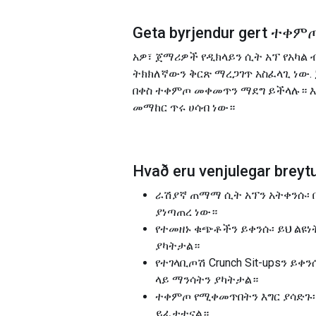
Geta byrjendur gert
ተቀምጦ
አዎ፣ ጀማሪዎች የዲክላይን ሲት አፕ የአካል
ትክክለኛውን ቅርጽ ማረጋገጥ አስፈላጊ ነው.
በቀስ ተቀምጦ መቀመጥን ማደግ ይችላሉ። እ
መማከር ጥሩ ሀሳብ ነው።
Hvað eru venjulegar breytu
ራሽያኛ ጠማማ ሲት አፕን አትቀንሱ፡ በዚ
ያነጣጠረ ነው።
የተመዘኑ ቁጭቶችን ይቀንሱ፡ ይህ ልዩነ
ያካትታል።
የተገላቢጦሽ Crunch Sit-upsን 
ላይ ማንሳትን ያካትታል።
ተቀምጦ የሚቀመጥበትን እግር ያሳድጉ፡ 
ይፈታተናል።