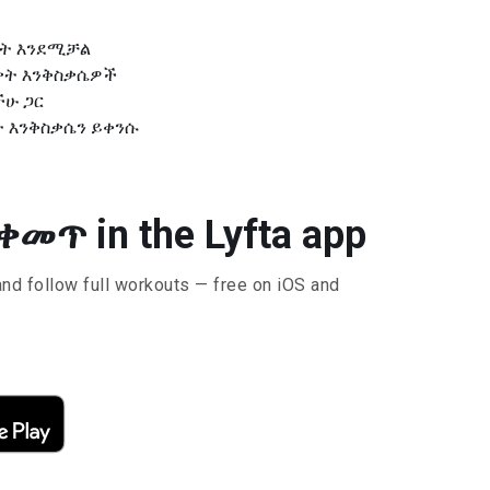
ዴት እንደሚቻል
ቃት እንቅስቃሴዎች
ችሁ ጋር
ት እንቅስቃሴን ይቀንሱ
ጥ in the Lyfta app
and follow full workouts — free on iOS and