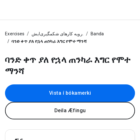
Exercises
رویه کارهای شکمگیری‌ایش.
Banda
ባንድ ቀጥ ያለ የኋላ ጠንካራ እግር የሞተ ማንሻ
ባንድ ቀጥ ያለ የኋላ ጠንካራ እግር የሞተ
ማንሻ
Vista í bókamerki
Deila Æfingu