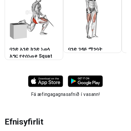
ባንድ አንድ ክንድ ነጠላ
ባንድ ገዳይ ማንሳት
ባ
እግር የተሰነጠቀ Squat
Fá æfingagagnasafnið í vasann!
Efnisyfirlit