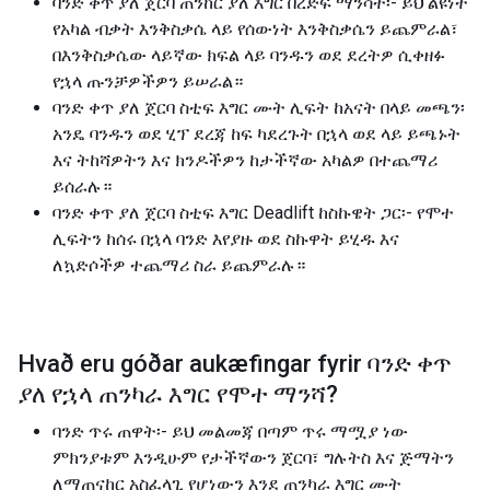
ባንድ ቀጥ ያለ ጀርባ ጠንከር ያለ እግር በረድፍ ማንሳት፡- ይህ ልዩነት
የአካል ብቃት እንቅስቃሴ ላይ የሰውነት እንቅስቃሴን ይጨምራል፣
በእንቅስቃሴው ላይኛው ክፍል ላይ ባንዱን ወደ ደረትዎ ሲቀዘፉ
የኋላ ጡንቻዎችዎን ይሠራል።
ባንድ ቀጥ ያለ ጀርባ ስቲፍ እግር ሙት ሊፍት ከአናት በላይ መጫን፡
አንዴ ባንዱን ወደ ሂፕ ደረጃ ከፍ ካደረጉት በኋላ ወደ ላይ ይጫኑት
እና ትከሻዎትን እና ክንዶችዎን ከታችኛው አካልዎ በተጨማሪ
ይሰራሉ።
ባንድ ቀጥ ያለ ጀርባ ስቲፍ እግር Deadlift ከስኩዌት ጋር፡- የሞተ
ሊፍትን ከሰሩ በኋላ ባንድ እየያዙ ወደ ስኩዋት ይሂዱ እና
ለኳድሶችዎ ተጨማሪ ስራ ይጨምራሉ።
Hvað eru góðar aukæfingar fyrir
ባንድ ቀጥ
ያለ የኋላ ጠንካራ እግር የሞተ ማንሻ
?
ባንድ ጥሩ ጠዋት፡- ይህ መልመጃ በጣም ጥሩ ማሟያ ነው
ምክንያቱም እንዲሁም የታችኛውን ጀርባ፣ ግሉትስ እና ጅማትን
ለማጠናከር አስፈላጊ የሆነውን እንደ ጠንካራ እግር ሙት