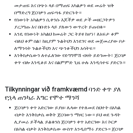
መታጠፍ እና በጭኑ ላይ በማጠፍ አካልዎን ወደ መሬት ዝቅ
በማድረግ ጀርባዎን ጠፍጣፋ ያድርጉት።
የሰውነት አካልዎን ሲቀንሱ እጆችዎ ወደ ታች መዘርጋትዎን
ያረጋግጡ እና በቡድኑ ላይ ያለውን ውጥረት ይጠብቁ።
አንዴ የሰውነት አካልህ ከመሬት ጋር ትይዩ ከሆነ፣ ለአፍታ ቆም
ብለህ ቆም በል፣ ከዚያም ጉልትህን እንደገና ወደ መጀመሪያው ቦታ
ለማንሳት ጉልቶችህን እና ጭንቆችህን አሳትፍ።
እንቅስቃሴውን ለተፈለገው የድግግሞሽ ብዛት ይድገሙት፣ ጀርባዎ
ቀጥ ብሎ እንዲቆይ እና በልምምድ ጊዜ ሁሉ እንዲሳተፍ ያድርጉ።
Tilkynningar við framkvæmd ባንድ ቀጥ ያለ
የኋላ ጠንካራ እግር የሞተ ማንሻ
ጀርባዎን ቀጥ አድርገው ይያዙ፡ ሌላው የተለመደ ስህተት በአካል
ብቃት እንቅስቃሴ ወቅት ጀርባውን ማዞር ነው። ይህ ወደ ጉዳት
ሊያመራ ይችላል. ይልቁንስ ጀርባዎን ቀጥ አድርገው እና ​​ኮርዎ
በአካል ብቃት እንቅስቃሴው ውስጥ እንዲሰማሩ ያድርጉ። ጀርባዎ