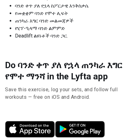
ባንድ ቀጥ ያለ የኋላ ስፖርታዊ እንቅስቃሴ
የመቋቋም ባንድ የሞተ ሊፍት
ጠንካራ እግር ባንድ መልመጃዎች
የሂፕ-ዒላማ ባንድ ልምምድ
Deadlift ልዩነቶች ባንድ ጋር.
Do ባንድ ቀጥ ያለ የኋላ ጠንካራ እግር
የሞተ ማንሻ in the Lyfta app
Save this exercise, log your sets, and follow full
workouts — free on iOS and Android.