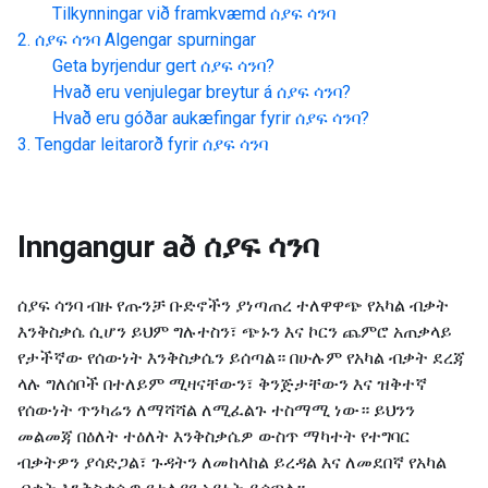
Tilkynningar við framkvæmd
ሰያፍ ሳንባ
ሰያፍ ሳንባ
Algengar spurningar
Geta byrjendur gert
ሰያፍ ሳንባ
?
Hvað eru venjulegar breytur á
ሰያፍ ሳንባ
?
Hvað eru góðar aukæfingar fyrir
ሰያፍ ሳንባ
?
Tengdar leitarorð fyrir
ሰያፍ ሳንባ
Inngangur að
ሰያፍ ሳንባ
ሰያፍ ሳንባ ብዙ የጡንቻ ቡድኖችን ያነጣጠረ ተለዋዋጭ የአካል ብቃት
እንቅስቃሴ ሲሆን ይህም ግሉተስን፣ ጭኑን እና ኮርን ጨምሮ አጠቃላይ
የታችኛው የሰውነት እንቅስቃሴን ይሰጣል። በሁሉም የአካል ብቃት ደረጃ
ላሉ ግለሰቦች በተለይም ሚዛናቸውን፣ ቅንጅታቸውን እና ዝቅተኛ
የሰውነት ጥንካሬን ለማሻሻል ለሚፈልጉ ተስማሚ ነው። ይህንን
መልመጃ በዕለት ተዕለት እንቅስቃሴዎ ውስጥ ማካተት የተግባር
ብቃትዎን ያሳድጋል፣ ጉዳትን ለመከላከል ይረዳል እና ለመደበኛ የአካል