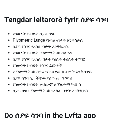
Tengdar leitarorð fyrir
ሰያፍ ሳንባ
የሰውነት ክብደት ሰያፍ ሳንባ
Plyometric Lunge የአካል ብቃት እንቅስቃሴ
ሰያፍ የሳንባ የአካል ብቃት እንቅስቃሴ
የሰውነት ክብደት ፕላዮሜትሪክ ስልጠና
ሰያፍ የሳንባ የአካል ብቃት የዕለት ተዕለት ተግባር
የሰውነት ክብደት የሳንባ ልዩነቶች
የፕላዮሜትሪክ ሰያፍ የሳንባ የአካል ብቃት እንቅስቃሴ
ሰያፍ ሳንባ ለታችኛው የሰውነት ጥንካሬ
የሰውነት ክብደት መልመጃ ለፕሊዮሜትሪክስ
ሰያፍ ሳንባ ፕላዮሜትሪክ የአካል ብቃት እንቅስቃሴ
Do ሰያፍ ሳንባ in the Lyfta app