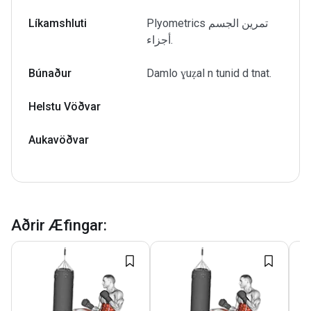
Líkamshluti
Plyometrics تمرين الجسم
أجزاء.
Búnaður
Damlo ɣuẓal n tunid d tnat.
Helstu Vöðvar
Aukavöðvar
Aðrir Æfingar
: