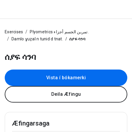
Exercises
Plyometrics تمرين الجسم أجزاء.
Damlo ɣuẓal n tunid d tnat.
ሰያፍ ሳንባ
ሰያፍ ሳንባ
Vista í bókamerki
Deila Æfingu
Æfingarsaga