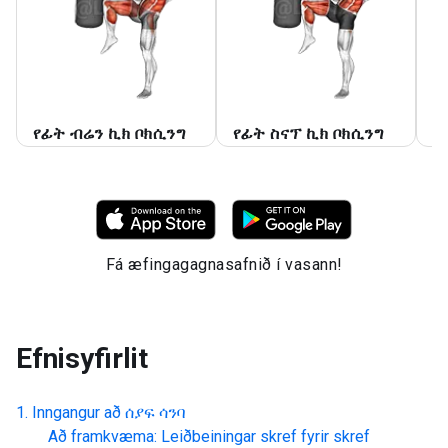
የፊት ብሬን ኪክ ቦክሲንግ
የፊት ስናፕ ኪክ ቦክሲንግ
መ
Fá æfingagagnasafnið í vasann!
Efnisyfirlit
Inngangur að
ሰያፍ ሳንባ
Að framkvæma: Leiðbeiningar skref fyrir skref