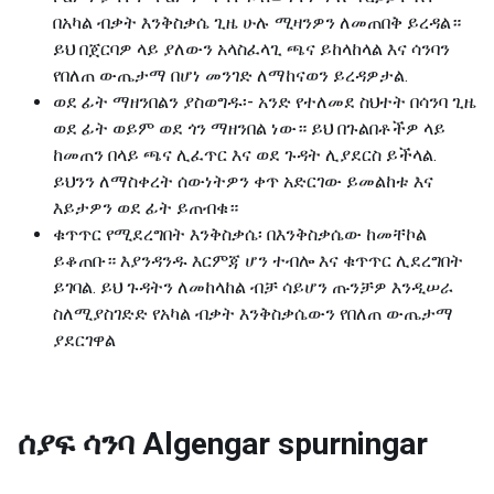
በአካል ብቃት እንቅስቃሴ ጊዜ ሁሉ ሚዛንዎን ለመጠበቅ ይረዳል።
ይህ በጀርባዎ ላይ ያለውን አላስፈላጊ ጫና ይከላከላል እና ሳንባን
የበለጠ ውጤታማ በሆነ መንገድ ለማከናወን ይረዳዎታል.
ወደ ፊት ማዘንበልን ያስወግዱ፡- አንድ የተለመደ ስህተት በሳንባ ጊዜ
ወደ ፊት ወይም ወደ ጎን ማዘንበል ነው። ይህ በጉልበቶችዎ ላይ
ከመጠን በላይ ጫና ሊፈጥር እና ወደ ጉዳት ሊያደርስ ይችላል.
ይህንን ለማስቀረት ሰውነትዎን ቀጥ አድርገው ይመልከቱ እና
እይታዎን ወደ ፊት ይጠብቁ።
ቁጥጥር የሚደረግበት እንቅስቃሴ፡ በእንቅስቃሴው ከመቸኮል
ይቆጠቡ። እያንዳንዱ እርምጃ ሆን ተብሎ እና ቁጥጥር ሊደረግበት
ይገባል. ይህ ጉዳትን ለመከላከል ብቻ ሳይሆን ጡንቻዎ እንዲሠራ
ስለሚያስገድድ የአካል ብቃት እንቅስቃሴውን የበለጠ ውጤታማ
ያደርገዋል
ሰያፍ ሳንባ
Algengar spurningar