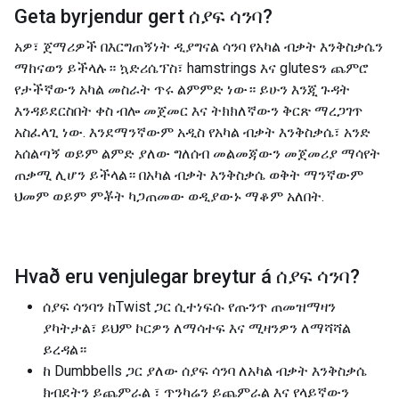
Geta byrjendur gert
ሰያፍ ሳንባ
?
አዎ፣ ጀማሪዎች በእርግጠኝነት ዲያግናል ሳንባ የአካል ብቃት እንቅስቃሴን
ማከናወን ይችላሉ። ኳድሪሴፕስ፣ hamstrings እና glutesን ጨምሮ
የታችኛውን አካል መስራት ጥሩ ልምምድ ነው። ይሁን እንጂ ጉዳት
እንዳይደርስበት ቀስ ብሎ መጀመር እና ትክክለኛውን ቅርጽ ማረጋገጥ
አስፈላጊ ነው. እንደማንኛውም አዲስ የአካል ብቃት እንቅስቃሴ፣ አንድ
አሰልጣኝ ወይም ልምድ ያለው ግለሰብ መልመጃውን መጀመሪያ ማሳየት
ጠቃሚ ሊሆን ይችላል። በአካል ብቃት እንቅስቃሴ ወቅት ማንኛውም
ህመም ወይም ምቾት ካጋጠመው ወዲያውኑ ማቆም አለበት.
Hvað eru venjulegar breytur á
ሰያፍ ሳንባ
?
ሰያፍ ሳንባን ከTwist ጋር ሲተነፍሱ የጡንጥ ጠመዝማዛን
ያካትታል፣ ይህም ኮርዎን ለማሳተፍ እና ሚዛንዎን ለማሻሻል
ይረዳል።
ከ Dumbbells ጋር ያለው ሰያፍ ሳንባ ለአካል ብቃት እንቅስቃሴ
ክብደትን ይጨምራል ፣ ጥንካሬን ይጨምራል እና የላይኛውን