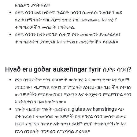
አካልዎን ያሳትፋል።
ሰያፍ ሳንባ ወደ ከፍተኛ ጉልበት ከሳንባ ሲመለሱ ጉልበቶን ወደ
ደረቱ በማንሳት የካርዲዮን ንጥረ ነገር በመጨመር እና የሂፕ
ተጣጣፊዎችን መስራት ያካትታል.
ሰያፍ ሳንባን ከጎን ዘርግቶ ሲተኙ የጎን መወጠርን ያጠቃልላል፣
ተጣጣፊነትን ያሳድጋል እና የተገደቡ ጡንቻዎችን ይሰራል።
Hvað eru góðar aukæfingar fyrir
ሰያፍ ሳንባ
?
የጎን ሳንባዎች፡- የጎን ሳንባዎች ውስጣዊ እና ውጫዊ ጭኑን ዒላማ
ያደርጋሉ፣ ዲያግናል ሳንባን በማሟላት እነዚህ ብዙ ጊዜ ችላ የተባሉ
ጡንቻዎችን የሚያጠናክር፣ ሚዛንን እና ቅንጅትን የሚያሻሽል የጎን
እንቅስቃሴን በመስጠት ነው።
ግሉት ብሪጅስ፡ ግሉት ብሪጅስ በ glutes እና hamstrings ላይ
ያተኩራሉ፣ ተመሳሳይ ጡንቻዎች በዲያግናል ሳንባ ውስጥ ይሠሩ
ነበር፣ ነገር ግን ከተለየ አቅጣጫ፣ ይህም የሂፕ ተንቀሳቃሽነት እና
የኋላ ሰንሰለት ጥንካሬን ለማሻሻል ይረዳል።