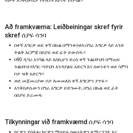
ብቃት እንቅስቃሴዎ የተለያዩ አይነት ይሰጣል።
Að framkvæma: Leiðbeiningar skref fyrir
skref ሰያፍ ሳንባ
በቀኝ እግርዎ ወደ ቀኝ በኩል በማንቀሳቀስ በግራ እግርዎ ላይ አንድ
ትልቅ እርምጃ በሰያፍ ወደ ፊት ይውሰዱ።
በ90 ዲግሪ አንግል ላይ እስኪሆን ድረስ ቀኝ ጉልበትህን በማጠፍ
ጉልበትህ የእግር ጣትህን እንዳያልፍ አድርግ እና ሰውነቶን ወደ ሳምባ
ቦታ ዝቅ አድርግ።
ወደ መጀመሪያው ቦታ ለመመለስ ቀኝ እግርዎን ያጥፉ።
እንቅስቃሴውን በግራ እግርዎ ይድገሙት, በግራ በኩል ወደ ፊት
በሰያፍ ይራመዱ.
Tilkynningar við framkvæmd ሰያፍ ሳንባ
ኮርዎን ያሳትፉ፡ ኮርዎን ማሳተፍ ሰውነትዎን ለማረጋጋት እና