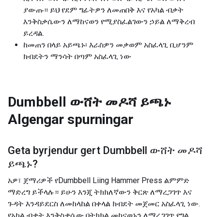
ያውጡ። ይህ የደም ግፊትዎን ለመጠበቅ እና የአካል ብቃት
እንቅስቃሴውን ለማከናወን የሚያስፈልገውን ኃይል ለማቅረብ
ይረዳል.
ከመጠን በላይ አይጫኑ፡ እራስዎን መቃወም አስፈላጊ ቢሆንም
ክብደትን ማንሳት በጣም አስፈላጊ ነው
Dumbbell ውሸት መዶሻ ይጫኑ
Algengar spurningar
Geta byrjendur gert
Dumbbell ውሸት መዶሻ
ይጫኑ
?
አዎ፣ ጀማሪዎች የDumbbell Liing Hammer Press ልምምድ
ማድረግ ይችላሉ። ይሁን እንጂ ትክክለኛውን ቅርጽ ለማረጋገጥ እና
ጉዳት እንዳይደርስ ለመከላከል በቀላል ክብደት መጀመር አስፈላጊ ነው.
የአካል ብቃት እንቅስቃሴው በትክክል መከናወኑን ለማረጋገጥ የግል