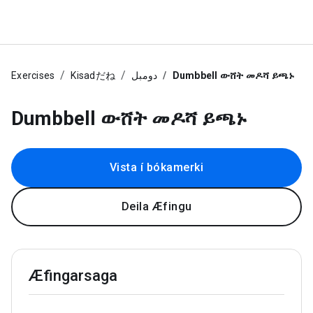
Exercises
Kisadだね
دومبل
Dumbbell ውሸት መዶሻ ይጫኑ
Dumbbell ውሸት መዶሻ ይጫኑ
Vista í bókamerki
Deila Æfingu
Æfingarsaga