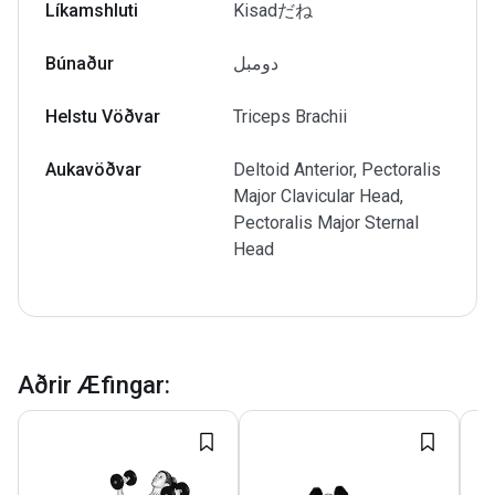
Líkamshluti
Kisadだね
Búnaður
دومبل
Helstu Vöðvar
Triceps Brachii
Aukavöðvar
Deltoid Anterior, Pectoralis
Major Clavicular Head,
Pectoralis Major Sternal
Head
Aðrir Æfingar
: