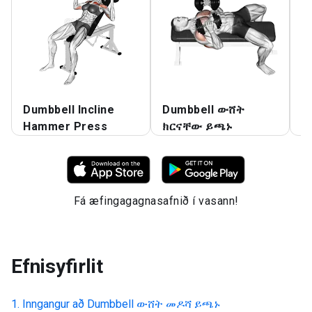
Dumbbell Incline
Dumbbell ውሸት
D
Hammer Press
ክርናቸው ይጫኑ
ይ
Fá æfingagagnasafnið í vasann!
Efnisyfirlit
Inngangur að
Dumbbell ውሸት መዶሻ ይጫኑ