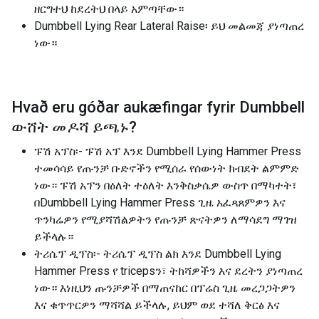
ዘርግተህ ከደረትህ በላይ አምጣቸው።
Dumbbell Lying Rear Lateral Raise፡ ይህ መልመጃ ያነጣጠረ
ነው።
Hvað eru góðar aukæfingar fyrir
Dumbbell
ውሸት መዶሻ ይጫኑ
?
ፑሽ አፕስ፡- ፑሽ አፕ እንደ Dumbbell Lying Hammer Press
ተመሳሳይ የጡንቻ ቡድኖችን የሚሰራ የሰውነት ክብደት ልምምድ
ነው። ፑሽ አፕን በዕለት ተዕለት እንቅስቃሴዎ ውስጥ በማካተት፣
በDumbbell Lying Hammer Press ጊዜ አፈጻጸምዎን እና
ጥንካሬዎን የሚያሻሽልዎትን የጡንቻ ጽናትዎን ለማሳደግ ማገዝ
ይችላሉ።
ትሪሴፕ ዲፕስ፡- ትሪሴፕ ዲፕስ ልክ እንደ Dumbbell Lying
Hammer Press የ tricepsን፣ ትከሻዎችን እና ደረትን ያነጣጠረ
ነው። እነዚህን ጡንቻዎች በማጠናከር በፕሬስ ጊዜ መረጋጋትዎን
እና ቁጥጥርዎን ማሻሻል ይችላሉ, ይህም ወደ ተሻለ ቅርፅ እና