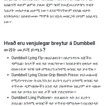
አሰልጣኝ ወይም ልምድ ያለው ጂም-ጎበኛ የመጀመሪያዎቹን ጥቂት
ጊዜያት መከታተል ጠቃሚ ነው። እንደማንኛውም የአካል ብቃት
እንቅስቃሴ፣ አስቀድመው ማሞቅ እና በኋላ መዘርጋት በጣም አስፈላጊ
ነው።
Hvað eru venjulegar breytur á
Dumbbell
ውሸት መዶሻ ይጫኑ
?
Dumbbell Lying Fly፡ በዚህ ልዩነት፣ በእያንዳንዱ እጃችሁ
ዳምቤል፣ ክንዶች ወደ ላይ ተዘርግተው፣ ክብደቶቹን በቀስታ ወደ
የሰውነትዎ ጎኖቹ ዝቅ በማድረግ አግዳሚ ወንበር ላይ ይተኛሉ።
Dumbbell Lying Close-Grip Bench Press፡ ይህ መልመጃ
የሚያነጣጥረው ትሪሴፕስ እና ደረትን ሲሆን አግዳሚ ወንበር ላይ
ተኝተው ዲምብቦሎችን አንድ ላይ ያዙዋቸው ከዚያም ቀጥ ብለው
ወደ ላይ ይጫኑ እና ወደ ታች ዝቅ ያድርጓቸው።
Dumbbell Liing Pullover፡- ይህ ልዩነት ላት እና ደረትን
ይሰራል፣ አግዳሚ ወንበሮች ላይ ተኝተህ ዳምቤላውን በራስህ ላይ