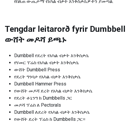
የበለጠ ውጤታማ የአካል ብቃት እንቅስቃሴዎችን ያመጣል.
Tengdar leitarorð fyrir
Dumbbell
ውሸት መዶሻ ይጫኑ
Dumbbell የደረት የአካል ብቃት እንቅስቃሴ
የሃመር ፕሬስ የአካል ብቃት እንቅስቃሴ
ውሸት Dumbbell Press
የደረት ግንባታ የአካል ብቃት እንቅስቃሴ
Dumbbell Hammer Press
የውሸት መዶሻ ደረት የአካል ብቃት እንቅስቃሴ
የደረት ቶኒንግ ከ Dumbbells ጋር
መዶሻ ፕሬስ ለ Pectorals
Dumbbell ለደረት የአካል ብቃት እንቅስቃሴ
የውሸት ደረት ፕሬስ ከ Dumbbells ጋር።