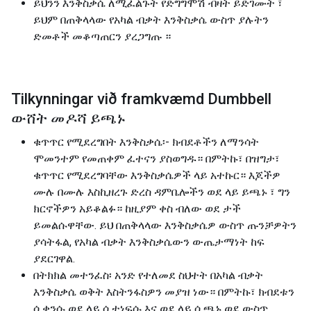
ይህንን እንቅስቃሴ ለሚፈልጉት የድግግሞሽ ብዛት ይድገሙት ፣
ይህም በጠቅላላው የአካል ብቃት እንቅስቃሴ ውስጥ ያሉትን
ድመቶች መቆጣጠርን ያረጋግጡ ።
Tilkynningar við framkvæmd Dumbbell
ውሸት መዶሻ ይጫኑ
ቁጥጥር የሚደረግበት እንቅስቃሴ፡- ክብደቶችን ለማንሳት
ሞመንተም የመጠቀም ፈተናን ያስወግዱ። በምትኩ፣ በዝግታ፣
ቁጥጥር የሚደረግባቸው እንቅስቃሴዎች ላይ አተኩር። እጆችዎ
ሙሉ በሙሉ እስኪዘረጉ ድረስ ዳምቤሎችን ወደ ላይ ይጫኑ ፣ ግን
ክርኖችዎን አይቆልፉ። ከዚያም ቀስ ብለው ወደ ታች
ይመልሱዋቸው. ይህ በጠቅላላው እንቅስቃሴዎ ውስጥ ጡንቻዎትን
ያሳትፋል, የአካል ብቃት እንቅስቃሴውን ውጤታማነት ከፍ
ያደርገዋል.
በትክክል መተንፈስ፡ አንድ የተለመደ ስህተት በአካል ብቃት
እንቅስቃሴ ወቅት እስትንፋስዎን መያዝ ነው። በምትኩ፣ ክብደቱን
ሲቀንሱ ወደ ላይ ሲተነፍሱ እና ወደ ላይ ሲጫኑ ወደ ውስጥ