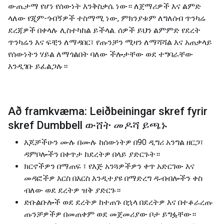
ውጤታማ የሆነ የሰውነት እንቅስቃሴ ነው። ለጀማሪዎች እና ልምድ
ላለው የጂም-ጎብኝዎች ተስማሚ ነው, ምክንያቱም ለግለሰብ ጥንካሬ
ደረጃዎች በቀላሉ ሊስተካከል ይችላል. ሰዎች ይህን ልምምድ የደረት
ጥንካሬን እና ፍቺን ለማዳበር፣ የጡንቻን ሚዛን ለማሻሻል እና አጠቃላይ
የሰውነትን ሃይል ለማጎልበት ባለው ችሎታቸው ወደ ተግባራቸው
እንዲገቡ ይፈልጋሉ።
Að framkvæma: Leiðbeiningar skref fyrir
skref Dumbbell ውሸት መዶሻ ይጫኑ
እጆቻችሁን ሙሉ በሙሉ ከሰውነትዎ በ90 ዲግሪ አንግል ዘርጋ፣
ዳምቦሎችን በቀጥታ ከደረትዎ በላይ ያድርጉት።
ክርኖችዎን በማጠፍ ፣ የእጅ አንጓዎችዎን ቀጥ አድርገው እና ​​
መዳፎችዎ እርስ በእርስ እንዲተያዩ በማድረግ ዱብብሎችን ቀስ
ብለው ወደ ደረትዎ ዝቅ ያድርጉ።
ድቡልቡሎች ወደ ደረትዎ ከተጠጉ በኋላ በደረትዎ እና በተቆራረጡ
ጡንቻዎችዎ በመጠቀም ወደ መጀመሪያው ቦታ ይግፏቸው።