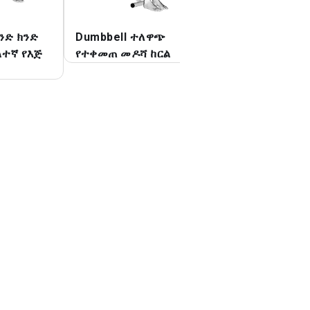
አንድ ክንድ
Dumbbell ተለዋጭ
Dumbbell የተቀመጠ
ልተኛ የእጅ
የተቀመጠ መዶሻ ከርል
ገለልተኛ የእጅ አንጓ