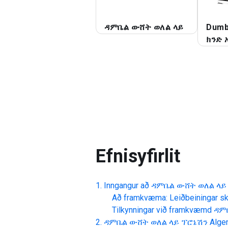
ዳምቤል ውሸት ወለል ላይ
Dumb
ክንድ 
Efnisyfirlit
Inngangur að
ዳምቤል ውሸት ወለል ላይ
Að framkvæma: Leiðbeiningar skr
Tilkynningar við framkvæmd
ዳም
ዳምቤል ውሸት ወለል ላይ ፕሮኔሽን
Alge