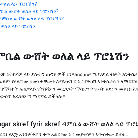
ወለል ላይ ፕሮኔሽን
?
ቤል ውሸት ወለል ላይ ፕሮኔሽን
?
ዳምቤል ውሸት ወለል ላይ ፕሮኔሽን
?
ወለል ላይ ፕሮኔሽን
ምቤል ውሸት ወለል ላይ ፕሮኔሽን
ation በትከሻዎ ላይ ያሉትን ጡንቻዎች ያነጣጠረ ጠቃሚ የአካል ብቃት እንቅስቃሴ 
ወይም የላይኛው ሰውነታቸውን ለማጠናከር እና የትከሻ እንቅስቃሴን ለማሻሻ
በማካተት አጠቃላይ የትከሻዎን መረጋጋት ማሳደግ ፣የጉዳት አደጋን መቀነስ እና
 ውስጥ አፈፃፀምን ማሻሻል ይችላሉ።
ngar skref fyrir skref ዳምቤል ውሸት ወለል ላይ ፕሮ
ጋ፣ የእጅ አንጓዎችዎን ቀጥ አድርገው እና ​​መያዣዎን አጥብቀው ይያዙ።