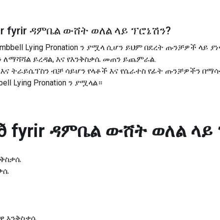
 fyrir
ዳምቤል ውሸት ወለል ላይ ፕሮኔሽን
?
umbbell Lying Pronation ን ያሟላ ሲሆን ይህም በደረት ጡንቻዎች ላይ ያ
 ለማሻሻል ይረዳል, እና የእንቅስቃሴ መጠን ይጨምራል.
እና ትራይሴፕስን ብቻ ሳይሆን የላቶች እና የሴራተስ የፊት ጡንቻዎችን በማሳ
l Lying Pronation ን ያሟላል።
 fyrir
ዳምቤል ውሸት ወለል ላይ
እንቅስቃሴ
ቃሴ
ዊ እንቅስቃሴ