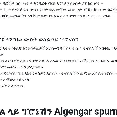
ዳፎችዎ ከሰውነትዎ እንዲርቁ የእጅ አንጓዎን በቀስታ ያሽከርክሩት።
ዙ ፣ ከዚያ የእጅ አንጓዎን በቀስታ ወደ መጀመሪያው ቦታ ያሽከርክሩ ፣ መዳፎችዎ
ብዛት ይድገሙት፣ እንቅስቃሴዎ ቀርፋፋ እና ቁጥጥር ማድረግዎን ያረጋግጡ።
væmd ዳምቤል ውሸት ወለል ላይ ፕሮኔሽን
ን እና ተንኮለኛ እንቅስቃሴዎችን ያስወግዱ። በምትኩ ፣ ዱብቦሎችን በቀስታ እ
ል.
ለመደ ስህተት እጆቹን ቀጥ አድርጎ አለመያዝ ነው። ክንዶችዎ ሙሉ በሙሉ መዘ
ላማ መሆናቸውን ያረጋግጣል.
ምታደርጉበት ጊዜ እስትንፋስዎን አይያዙ። ዱብቦሎችን ሲያነሱ እና ሲተነፍሱ ወ
ን ለማድረስ ይረዳል።
ክብደት አይጠቀሙ
ል ላይ ፕሮኔሽን
Algengar spurn