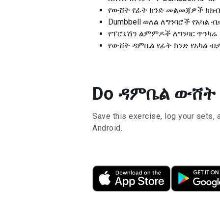
የውሸት የፊት ክንድ መልመጃዎች ከክብ
Dumbbell ወለል ለግንባሮች የአካል 
የፕሮኔሽን ልምምዶች ለግንባር ጥንካሬ
የውሸት ዳምቤል የፊት ክንድ የአካል ብ
Do ዳምቤል ውሸት ወ
Save this exercise, log your sets, 
Android.