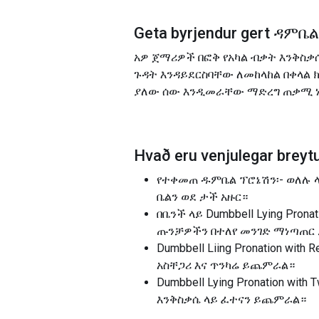
Geta byrjendur gert
ዳምቤል
አዎ ጀማሪዎች በፎቅ የአካል ብቃት እንቅስቃሴ
ጉዳት እንዳይደርስባቸው ለመከላከል በቀላል
ያለው ሰው እንዲመራቸው ማድረግ ጠቃሚ 
Hvað eru venjulegar breytu
የተቀመጠ ዱምቤል ፕሮኔሽን፡- ወለሉ ላ
ቤልን ወደ ታች አዙር።
በቤንች ላይ Dumbbell Lying Pron
ጡንቻዎችን በተለየ መንገድ ማነጣጠር 
Dumbbell Liing Pronation wi
አስቸጋሪ እና ጥንካሬ ይጨምራል።
Dumbbell Lying Pronation w
እንቅስቃሴ ላይ ፈተናን ይጨምራል።