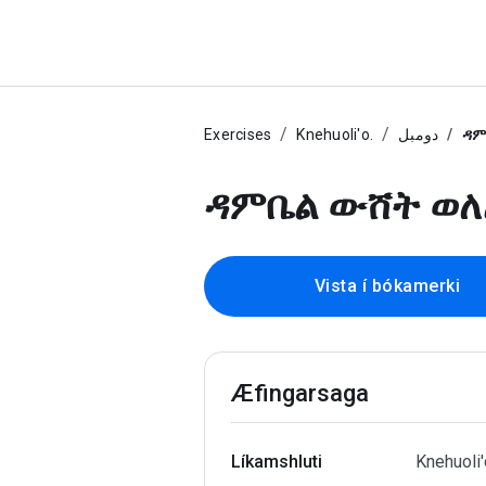
Exercises
Knehuoli'o.
دومبل
ዳም
ዳምቤል ውሸት ወለ
Vista í bókamerki
Æfingarsaga
Líkamshluti
Knehuoli'