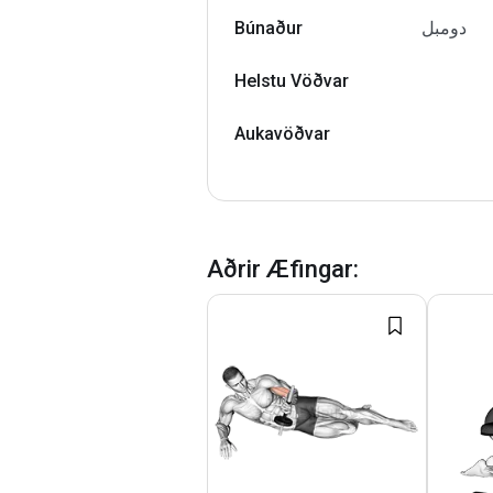
Búnaður
دومبل
Helstu Vöðvar
Aukavöðvar
Aðrir Æfingar
: