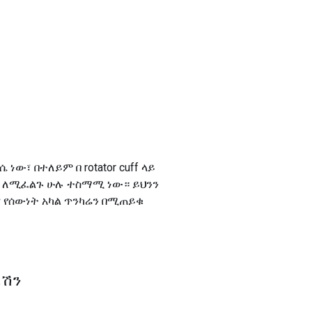
ነው፣ በተለይም በ rotator cuff ላይ
ል ለሚፈልጉ ሁሉ ተስማሚ ነው። ይህንን
 የሰውነት አካል ጥንካሬን በሚጠይቁ
ኔሽን