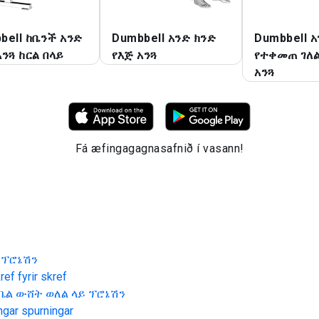
bell ከቤንች አንድ
Dumbbell አንድ ክንድ
Dumbbell 
አንጓ ከርል በላይ
የእጅ አንጓ
የተቀመጠ ገለ
አንጓ
Fá æfingagagnasafnið í vasann!
 ፕሮኔሽን
ef fyrir skref
ቤል ውሸት ወለል ላይ ፕሮኔሽን
ngar spurningar