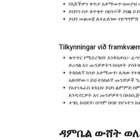
የእጆችዎን ቀጥታ አቀማመጥ በመያዝ መ
ይህንን ቦታ ለጥቂት ሰከንዶች ያህል ይያ
ይህን መልመጃ ለተፈለገው የድግግሞሽ 
Tilkynningar við framk
ቁጥጥር የሚደረግበት እንቅስቃሴ፡- ፈጣ
ይረዳል እና ጡንቻዎትን በብቃት ያሳትፋ
ትክክለኛ ክንድ አቀማመጥ፡ ሌላው የተ
አለባቸው። ይህ ትክክለኛ ጡንቻዎች ዒ
የአተነፋፈስ ቴክኒክ፡ ይህን ልምምድ በ
እንዲኖርዎት እና ጡንቻዎትን በኦክሲጅ
ተገቢ ክብደት፡ በጣም ከባድ የሆኑትን 
ዳምቤል ውሸት ወለ