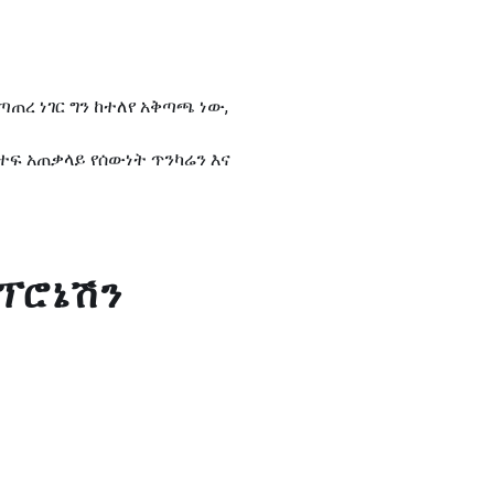
ነጣጠረ ነገር ግን ከተለየ አቅጣጫ ነው,
ተፍ አጠቃላይ የሰውነት ጥንካሬን እና
 ፕሮኔሽን