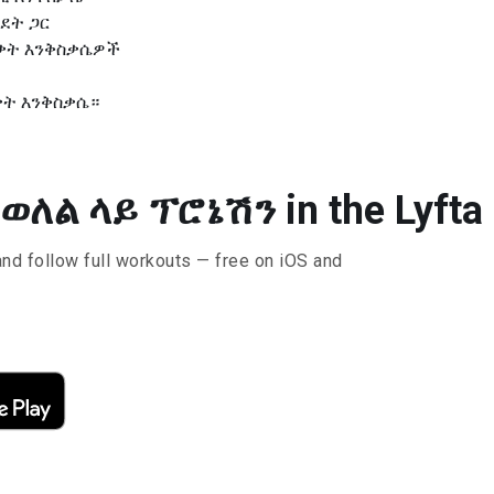
ደት ጋር
ብቃት እንቅስቃሴዎች
ቃት እንቅስቃሴ።
ለል ላይ ፕሮኔሽን in the Lyfta
and follow full workouts — free on iOS and