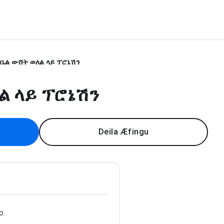
ቤል ውሸት ወለል ላይ ፕሮኔሽን
ል ላይ ፕሮኔሽን
Deila Æfingu
o.