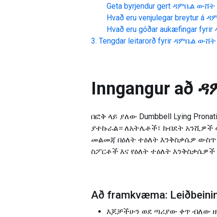
Geta byrjendur gert
ዳምቤል ውሸት 
Hvað eru venjulegar breytur á
ዳም
Hvað eru góðar aukæfingar fyrir
Tengdar leitarorð fyrir
ዳምቤል ውሸት 
Inngangur að
ዳ
በፎቅ ላይ ያለው Dumbbell Lying Pron
ያተኩራል። ለአትሌቶች፣ ክብደት አንሺዎች 
መልመጃ በዕለት ተዕለት እንቅስቃሴዎ ውስጥ 
ስፖርቶች እና የዕለት ተዕለት እንቅስቃሴዎች
Að framkvæma: Leiðbeini
እጆቻችሁን ወደ ጣሪያው ቀጥ ብለው ዘር