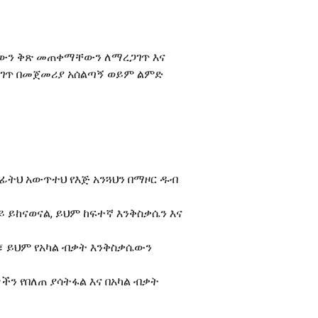
ክለኛውን ቅጽ መጠቀማቸውን ለማረጋገጥ እና
ጋገጥ በመጀመሪያ አሰልጣኝ ወይም ልምድ
ፊትህ አውጥተህ የእጅ አንጓህን በማዞር ዱብ
 ላይ ይከናወናል, ይህም ከፍተኛ እንቅስቃሴን እና
ምራሉ፣ ይህም የአካል ብቃት እንቅስቃሴውን
ዎችን የበለጠ ያሳትፋል እና በአካል ብቃት