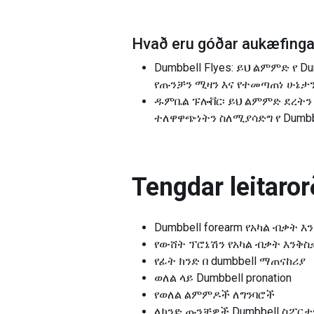
Hvað eru góðar aukæfingar
Dumbbell Flyes: ይህ ልምምድ የ D
የጡንቻን ሚዛን እና የተመጣጠነ ሁኔታን
ዱምቤል ፑሎቨር፡ ይህ ልምምድ ደረትን 
ተለዋዋጭነትን ስለሚያሳድግ የ Dumbbel
Tengdar leitarorð
Dumbbell forearm የአካል ብቃት 
የውሸት ፕሮኔሽን የአካል ብቃት እንቅስ
የፊት ክንድ በ dumbbell ማጠናከሪያ
ወለል ላይ Dumbbell pronation
የወለል ልምምዶች ለግንባሮች
ለክንድ ጡንቻዎች Dumbbell ስፖርታ