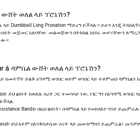
 ውሸት ወለል ላይ ፕሮኔሽን
?
 ላይ Dumbbell Liing Pronation ማድረግ ይችላሉ። ይሁን እንጂ ትክ
 ክብደት መጀመር አለባቸው. መልመጃውን በትክክል እየሰሩ መሆናቸውን ለማረ
ነው።
r á
ዳምቤል ውሸት ወለል ላይ ፕሮኔሽን
?
ይ ከመተኛት ይልቅ አግዳሚ ወንበር ወይም ወንበር ላይ ተቀምጠህ ዳምቤልን ከ
ation: ይህ ልዩነት ከወለሉ ስሪት ጋር ተመሳሳይ ነው, ነገር ግን በአግዳሚ ወንበር
ይችላል.
th Resistance Bands፡ በዚህ ልዩነት፣ በዳምቤል ላይ የመከላከያ ባንድ ይጨ
ith Twist፡ ይህ እትም በእንቅስቃሴው አናት ላይ ጠመዝማዛን ይጨምራል፣ ጡንቻ