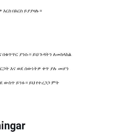
 እርስ በእርስ ይያያዛሉ።
ና በቁጥጥር ያንሱ። ይህ ጉዳትን ለመከላከል
ርጋት እና ወደ ሰውነትዎ ቀጥ ያሉ መሆን
ደ ውስጥ ይንፉ። ይህ የተረጋጋ ምት
ingar