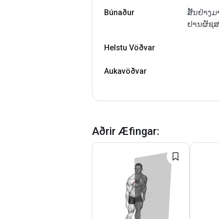
Búnaður
ສັ້ນຢ່າງມ
ຢານຜັຊສ
Helstu Vöðvar
Aukavöðvar
Aðrir Æfingar
: