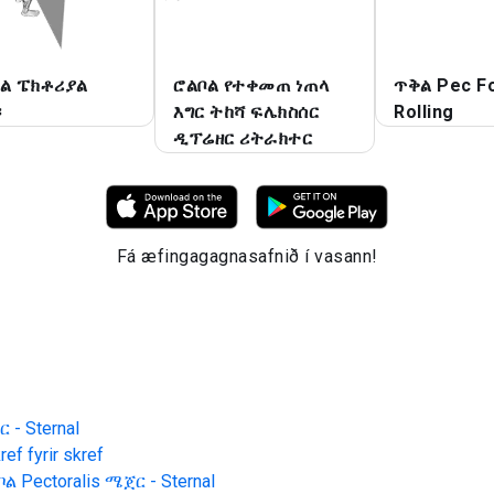
ቦል ፔክቶሪያል
ሮልቦል የተቀመጠ ነጠላ
ጥቅል Pec F
።
እግር ትከሻ ፍሌክስሰር
Rolling
ዲፕሬዘር ሪትራክተር
Fá æfingagagnasafnið í vasann!
 - Sternal
ef fyrir skref
ቦል Pectoralis ሜጀር - Sternal