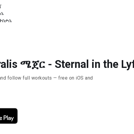
ጃ
ቃሴ
ንቅስቃሴ
alis ሜጀር - Sternal in the Ly
and follow full workouts — free on iOS and