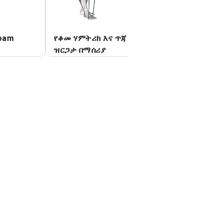
oam
የቆመ ሃምትሪክ እና ጥጃ
ግፋን አትቀበል
ዝርጋታ በማሰሪያ