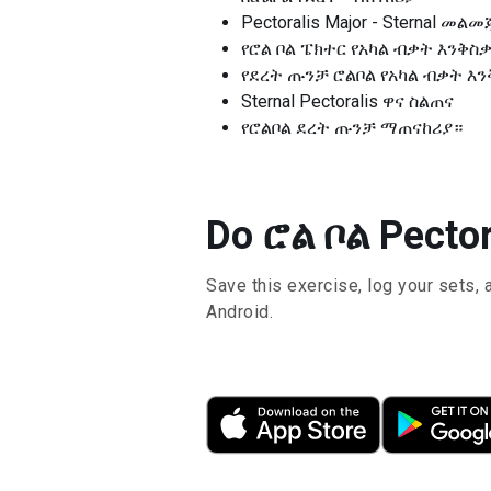
Pectoralis Major - Sternal መልመ
የሮል ቦል ፔክተር የአካል ብቃት እንቅስ
የደረት ጡንቻ ሮልቦል የአካል ብቃት እ
Sternal Pectoralis ዋና ስልጠና
የሮልቦል ደረት ጡንቻ ማጠናከሪያ።
Do ሮል ቦል Pector
Save this exercise, log your sets, 
Android.