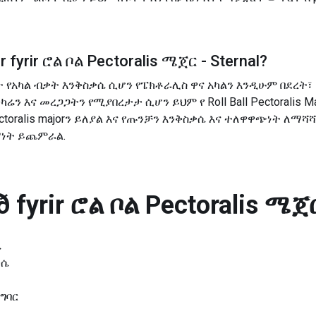
 fyrir
ሮል ቦል Pectoralis ሜጀር - Sternal
?
ደት የአካል ብቃት እንቅስቃሴ ሲሆን የፔክቶራሊስ ዋና አካልን እንዲሁም በደረት
ን እና መረጋጋትን የሚያበረታታ ሲሆን ይህም የ Roll Ball Pectoralis Ma
pectoralis majorን ይለያል እና የጡንቻን እንቅስቃሴ እና ተለዋዋጭነት ለማሻ
ነት ይጨምራል.
 fyrir
ሮል ቦል Pectoralis ሜጀር
ሴ
ቃሴ
ግባር