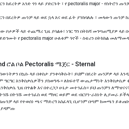
ከደረትዎ አንድ ጎን ላይ ያድርጉት ፣ የ pectoralis major - የስትሮን 
ርን በደረትዎ ጡንቻ ላይ ወደ ኋላ እና ወደ ፊት ያንከባለሉ ፣ መላውን ጡንቻ
 ቦታዎች ላይ ተጨማሪ ጊዜ ያሳልፉ፣ ነገር ግን በትከሻ መገጣጠሚያዎ ላይ 
ይድገሙት የ pectoralis major ሁለቱም ጎኖች - ስቴሪን በትክክል መለማ
d ሮል ቦል Pectoralis ሜጀር - Sternal
፡ ሰውነትዎን በኳሱ ላይ በቀስታ ያንቀሳቅሱት፣ ይህም በደረት ጡንቻዎ ላይ እ
 ግርግር እንቅስቃሴዎችን ያስወግዱ። ለከፍተኛ ውጤታማነት እንቅስቃሴዎ ቁጥ
ቃት እንቅስቃሴ ጊዜ በጥልቅ እና በተረጋጋ ሁኔታ መተንፈስ። ይህ ጡንቻን ለማዝና
በትንሹ በትንሹ መተንፈስ ወደ ማዞር ወይም ወደ ብርሃን-ራስነት ሊያመራ ይችላ
፡- በጡንቻ ላይ የተወሰነ ጫና ማድረግ አስፈላጊ ቢሆንም በጣም ከመጫን ይቆ
. ያዳምጡ