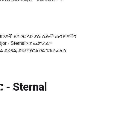
፣ ክንዶች እና ኮር ላይ ያሉ ሌሎች ጡንቻዎችን
jor - Sternalን ይጨምራል።
ሻል ይረዳል, ይህም የሮል ቦል ፔክቶራሊስ
 - Sternal