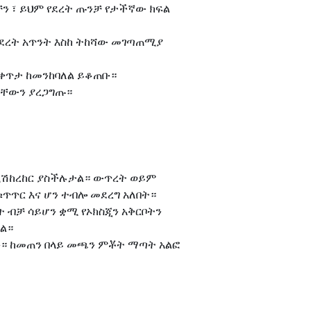
ጡንቻን ፣ ይህም የደረት ጡንቻ የታችኛው ክፍል
 ከደረት አጥንት እስከ ትከሻው መገጣጠሚያ
በቀጥታ ከመንከባለል ይቆጠቡ።
መዳቸውን ያረጋግጡ።
ንዲሽከረከር ያስችሉታል። ውጥረት ወይም
ጥር እና ሆን ተብሎ መደረግ አለበት።
ናት ብቻ ሳይሆን ቋሚ የኦክስጂን አቅርቦትን
ል።
ጠቡ። ከመጠን በላይ መጫን ምቾት ማጣት አልፎ