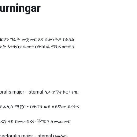
urningar
 በብርሃን ግፊት መጀመር እና ሰውነትዎ ከአካል
ቃት እንቅስቃሴውን በትክክል ማከናወንዎን
is major - sternal ላይ በማተኮር፣ ነገር
ቶራሊስ ሜጀር - ስትሮን ወደ ላይኛው ደረትና
ቃት ደረጃ ላይ በመመስረት ችግርን ለመጨመር
ralis major - sternal በመላው