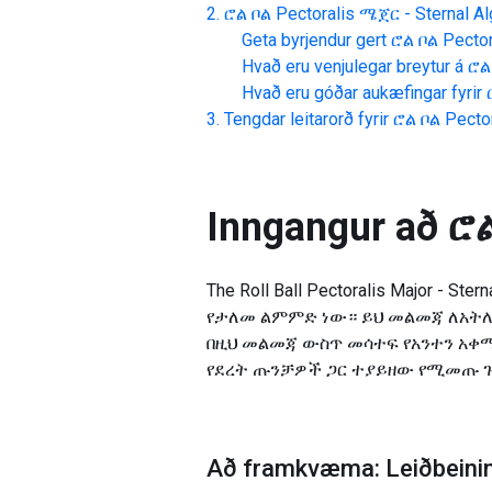
ሮል ቦል Pectoralis ሜጀር - Sternal
Al
Geta byrjendur gert
ሮል ቦል Pector
Hvað eru venjulegar breytur á
ሮል
Hvað eru góðar aukæfingar fyrir
Tengdar leitarorð fyrir
ሮል ቦል Pector
Inngangur að
ሮል
The Roll Ball Pectoralis Major 
የታለመ ልምምድ ነው። ይህ መልመጃ ለአትሌ
በዚህ መልመጃ ውስጥ መሳተፍ የአንተን አቀማ
የደረት ጡንቻዎች ጋር ተያይዘው የሚመጡ ጉ
Að framkvæma: Leiðbeining