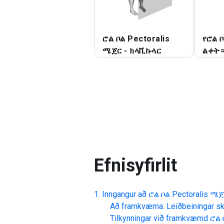
ሮል ቦል Pectoralis
የሮል 
ሜጀር - ክላቪኩላር
ልቀት
Efnisyfirlit
Inngangur að
ሮል ቦል Pectoralis ሜጀር
Að framkvæma: Leiðbeiningar skr
Tilkynningar við framkvæmd
ሮል 