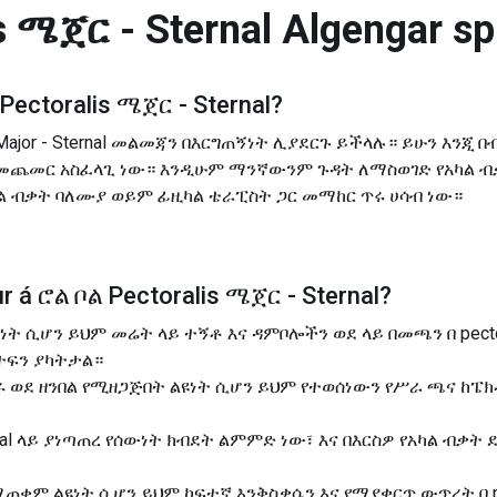
s ሜጀር - Sternal
Algengar sp
Pectoralis ሜጀር - Sternal
?
lis Major - Sternal መልመጃን በእርግጠኝነት ሊያደርጉ ይችላሉ። ይሁን እንጂ
 መጨመር አስፈላጊ ነው። እንዲሁም ማንኛውንም ጉዳት ለማስወገድ የአካል ብ
ል ብቃት ባለሙያ ወይም ፊዚካል ቴራፒስት ጋር መማከር ጥሩ ሀሳብ ነው።
r á
ሮል ቦል Pectoralis ሜጀር - Sternal
?
ልዩነት ሲሆን ይህም መሬት ላይ ተኝቶ እና ዳምቦሎችን ወደ ላይ በመጫን በ pectoral
ተፍን ያካትታል።
ወደ ዘንበል የሚዘጋጅበት ልዩነት ሲሆን ይህም የተወሰነውን የሥራ ጫና ከፔክ
 sternal ላይ ያነጣጠረ የሰውነት ክብደት ልምምድ ነው፣ እና በእርስዎ የአካል ብ
ቀም ልዩነት ሲሆን ይህም ከፍተኛ እንቅስቃሴን እና የማያቋርጥ ውጥረት በ pecto