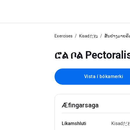
Exercises
Kisadだね
ສັ້ນຢ່າງມາຍຄິ
ሮል ቦል Pectorali
Vista í bókamerki
Æfingarsaga
Líkamshluti
Kisadだ