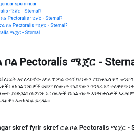
gengar spurningar
alis ሜጀር - Sternal
?
 ቦል Pectoralis ሜጀር - Sternal
?
ሮል ቦል Pectoralis ሜጀር - Sternal
?
alis ሜጀር - Sternal
 ቦል Pectoralis ሜጀር - Stern
- Sternal ለደረት እና ለላይኛው አካል ጥንካሬ ወሳኝ የሆነውን የፔክቶሊስ ዋና 
ቶች፣ ለአካል ገንቢዎች ወይም የሰውነት የላይኛውን ጥንካሬ እና ተለዋዋጭ
መጥ ያሳድጋል፣ በስፖርት እና በሌሎች የአካል ብቃት እንቅስቃሴዎች አፈፃፀም
ዳቶችን ለመከላከል ይረዳል።
ar skref fyrir skref ሮል ቦል Pectoralis ሜጀር - 