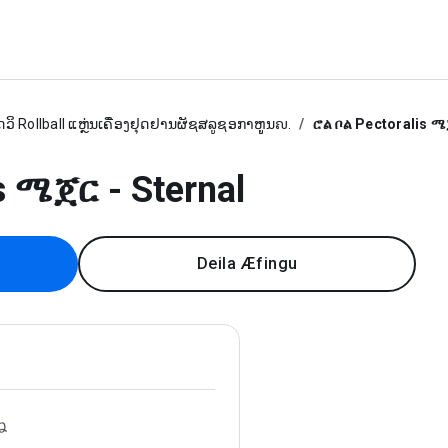
ດວິ Rollball ແຫຼ່ນເຄື່ອງຢຸດຢານຜັຊສລູຊອກາຫູູນຎ.
ሮል ቦል Pectoralis ሜ
s ሜጀር - Sternal
Deila Æfingu
ね