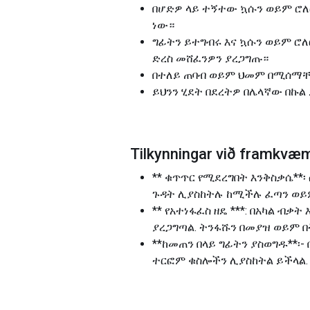
በሆድዎ ላይ ተኝተው ኳሱን ወይም ሮለርን 
ነው።
ግፊትን ይተግብሩ እና ኳሱን ወይም ሮለ
ድረስ መሸፈንዎን ያረጋግጡ።
በተለይ ጠባብ ወይም ህመም በሚሰማቸው
ይህንን ሂደት በደረትዎ በሌላኛው በኩል 
Tilkynningar við framkvæm
** ቁጥጥር የሚደረግበት እንቅስቃሴ**
ጉዳት ሊያስከትሉ ከሚችሉ ፈጣን ወይም
** የአተነፋፈስ ዘዴ ***: በአካል ብ
ያረጋግጣል. ትንፋሹን በመያዝ ወይም 
**ከመጠን በላይ ግፊትን ያስወግዱ**
ተርፎም ቁስሎችን ሊያስከትል ይችላል