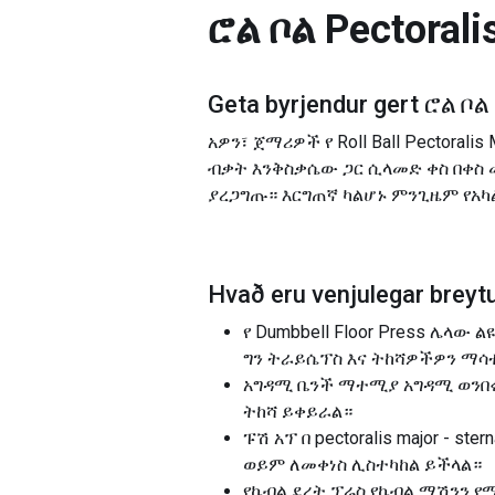
ሮል ቦል Pectorali
Geta byrjendur gert
ሮል ቦል 
አዎን፣ ጀማሪዎች የ Roll Ball Pectora
ብቃት እንቅስቃሴው ጋር ሲላመድ ቀስ በቀስ
ያረጋግጡ። እርግጠኛ ካልሆኑ ምንጊዜም የአካ
Hvað eru venjulegar breytu
የ Dumbbell Floor Press ሌላው 
ግን ትራይሴፕስ እና ትከሻዎችዎን ማሳ
አግዳሚ ቤንች ማተሚያ አግዳሚ ወንበሩ 
ትከሻ ይቀይራል።
ፑሽ አፕ በ pectoralis major -
ወይም ለመቀነስ ሊስተካከል ይችላል።
የኬብል ደረት ፕሬስ የኬብል ማሽንን የሚጠ