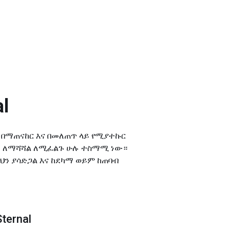
al
ጡንቻን በማጠናከር እና በመለጠጥ ላይ የሚያተኩር
ነት ለማሻሻል ለሚፈልጉ ሁሉ ተስማሚ ነው።
ህን ያሳድጋል እና ከደካማ ወይም ከጠባብ
Sternal