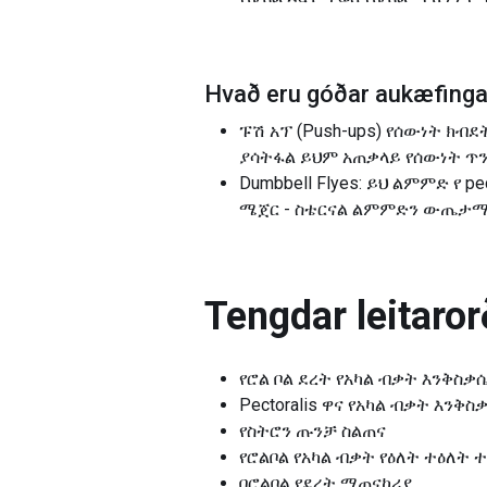
Hvað eru góðar aukæfingar
ፑሽ አፕ (Push-ups) የሰውነት ክብ
ያሳትፋል ይህም አጠቃላይ የሰውነት ጥንካሬ
Dumbbell Flyes: ይህ ልምምድ የ 
ሜጀር - ስቴርናል ልምምድን ውጤታማ
Tengdar leitarorð
የሮል ቦል ደረት የአካል ብቃት እንቅስቃ
Pectoralis ዋና የአካል ብቃት እንቅስ
የስትሮን ጡንቻ ስልጠና
የሮልቦል የአካል ብቃት የዕለት ተዕለት ተ
በሮልቦል የደረት ማጠናከሪያ