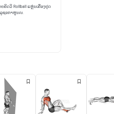
າຍຄິດວິ Rollball ແຫຼ່ນເຄື່ອງຢຸດ
ລູຊອກາຫູູນຎ.