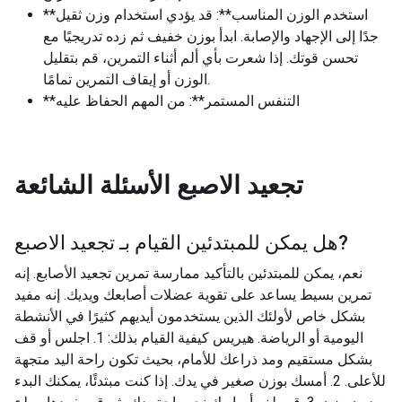
**استخدم الوزن المناسب**: قد يؤدي استخدام وزن ثقيل
جدًا إلى الإجهاد والإصابة. ابدأ بوزن خفيف ثم زده تدريجيًا مع
تحسن قوتك. إذا شعرت بأي ألم أثناء التمرين، قم بتقليل
الوزن أو إيقاف التمرين تمامًا.
**التنفس المستمر**: من المهم الحفاظ عليه
تجعيد الاصبع
الأسئلة الشائعة
?
هل يمكن للمبتدئين القيام بـ
تجعيد الاصبع
نعم، يمكن للمبتدئين بالتأكيد ممارسة تمرين تجعيد الأصابع. إنه
تمرين بسيط يساعد على تقوية عضلات أصابعك ويديك. إنه مفيد
بشكل خاص لأولئك الذين يستخدمون أيديهم كثيرًا في الأنشطة
اليومية أو الرياضة. هيريس كيفية القيام بذلك: 1. اجلس أو قف
بشكل مستقيم ومد ذراعك للأمام، بحيث تكون راحة اليد متجهة
للأعلى. 2. أمسك بوزن صغير في يدك. إذا كنت مبتدئًا، يمكنك البدء