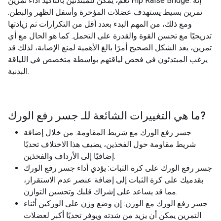
نعم، يمكن للمبتدئين بالتأكيد أداء تمرين Hip Raise Bridge. إنه
تمرين بسيط يستهدف عضلات المؤخرة وأسفل الظهر والبطن.
ومع ذلك، من المهم البدء بعدد أقل من التكرارات ثم زيادتها
تدريجيًا مع تحسن القوة والقدرة على التحمل. كما هو الحال مع أي
تمرين، يعد الشكل الصحيح أمرًا بالغ الأهمية لمنع الإصابة، لذلك قد
يرغب المبتدئون في فحص لياقتهم بواسطة متخصص في اللياقة
البدنية.
?
ما هي التغييرات الشائعة للـ
جسر رفع الورك
جسر رفع الورك مع شريط المقاومة: من خلال إضافة
شريط مقاومة حول الفخذين، يضيف هذا الاختلاف تحديًا
إضافيًا إلى الأرداف والفخذين.
جسر رفع الورك على كرة الثبات: يؤدي أداء جسر رفع الورك
بقدميك على كرة الثبات إلى إضافة عنصر عدم الاستقرار،
مما قد يساعد على إشراك قلبك وتحسين التوازن.
جسر رفع الورك مع الوزن: إن وضع وزن على الوركين أثناء
التمرين يمكن أن يزيد من شدته ويوفر تحديًا أكبر لعضلات