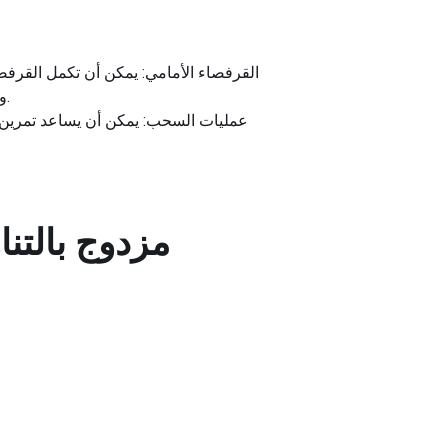
القرفصاء الأمامي: يمكن أن تكمل القرفصا
والتي تعد جميعها ضرورية للجزء النظيف من الحركة وللحفاظ على الشكل والوضع المناسبين طوال التمرين.
عمليات السحب: يمكن أن يساعد تمرين ا