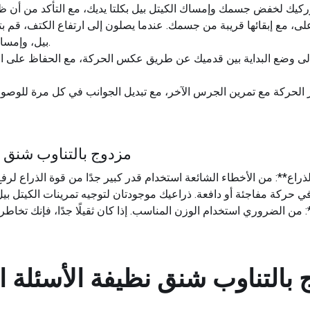
على، مع إبقائها قريبة من جسمك. عندما يصلون إلى ارتفاع الكتف، قم
بيل، وإمساكهم بمقدمة كتفيك في وضع مرفوع.
 وضع البداية بين قدميك عن طريق عكس الحركة، مع الحفاظ على ال
نصائح للأداء Kettlebell مزدوج بالتناوب
 من الضروري استخدام الوزن المناسب. إذا كان ثقيلًا جدًا، فإنك تخاطر بال
Ket مزدوج بالتناوب شنق نظيفة
الأسئلة ا