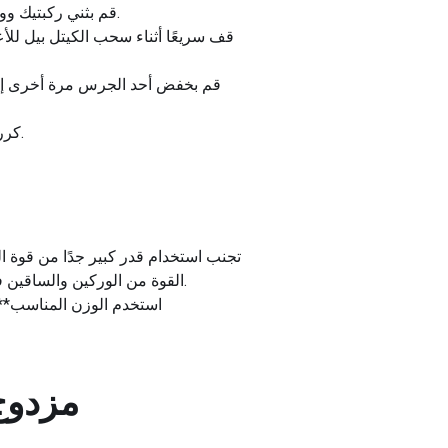
قم بثني ركبتيك ووركيك لخفض جسمك وإمساك الكيتل بيل بكلتا يديك، مع التأكد من أن ظهرك مستقيم وأنك تتطلع إلى الأمام.
قف سريعًا أثناء سحب الكيتل بيل للأ
قم بخفض أحد الجرس مرة أخرى إلى
كرر الحركة مع تمرين الجرس الآخر، مع تبديل الجوانب في كل مرة للوصول إلى العدد المطلوب من التكرارات.
القوة من الوركين والساقين في حركة مفاجئة أو دافعة. ذراعيك موجودتان لتوجيه تمرينات الكيتل بيل، وليس للقيام برفع الأحمال الثقيلة.
**استخدم الوزن المناسب**:
tlebell