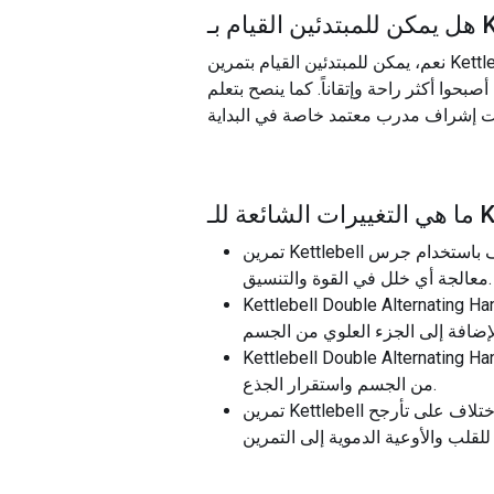
هل يمكن للمبتدئين القيام بـ
نعم، يمكن للمبتدئين القيام بتمرين Kettlebell Double Alternating Hang Clean. ومع ذلك، من المهم ملاحظة أن تمارين الكيتلبل يمكن أن تكون صعبة
أصبحوا أكثر راحة وإتقاناً. كما ينصح بتعلم
ما هي التغييرات الشائعة للـ
تمرين Kettlebell ذو الذراع الواحدة: يتم تنفيذ هذا الاختلاف باستخدام جرس Kettlebell واحد وذراع واحدة في كل مرة، مما يمكن أن يساعد في
معالجة أي خلل في القوة والتنسيق.
Kettlebell Do مع القرفصاء: يضيف هذا الاختلاف تمرين القرفصاء إلى الحركة، مما يجعله تمرينًا لكامل الجسم
Kettlebell D مع Lunge: في هذا الاختلاف، تقوم بإجراء اندفاع بعد التنظيف، مما يزيد من الطلب على الجزء السفلي
من الجسم واستقرار الجذع.
تمرين Kettlebell المزدوج المتناوب للتنظيف مع التأرجح: يشتمل هذا الاختلاف على تأرجح Kettlebell بين كل عملية تنظيف، مما يضيف عنصرًا