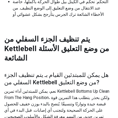
التحكم: تحكم في الكيتل بيل طوال الحركة بأكملها، خاصة
عند الانتقال من وضع التعليق إلى الوضع النظيف. من
الأخطاء الشائعة ترك الجرس يتأرجح بشكل عشوائي أو
يتم تنظيف الجزء السفلي من
Kettlebell من وضع التعليق
الأسئلة
الشائعة
هل يمكن للمبتدئين القيام بـ
يتم تنظيف الجزء
?
السفلي من Kettlebell من وضع التعليق
نعم، يمكن للمبتدئين أداء تمرين Kettlebell Bottoms Up Clean
From The Hang Position، ولكن بحذر. يتطلب هذا التمرين قوة
قبضة جيدة وتوازنًا وتنسيقًا. يُنصح بالبدء بوزن خفيف للحصول
على الحركة الصحيحة ولتجنب أي إصابات. قبل البدء في أي
تمرين جديد، من المهم معرفة الشكل والأسلوب الصحيحين،