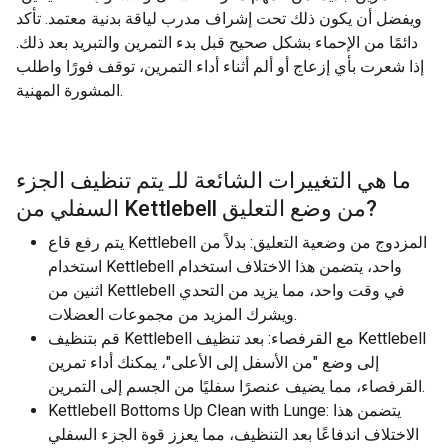
ويفضل أن يكون ذلك تحت إشراف مدرب لياقة بدنية معتمد. تأكد
دائمًا من الإحماء بشكل صحيح قبل بدء التمرين والتبريد بعد ذلك.
إذا شعرت بأي إزعاج أو ألم أثناء أداء التمرين، توقف فورًا واطلب
المشورة المهنية.
ما هي التغييرات الشائعة للـ
يتم تنظيف الجزء
?
السفلي من Kettlebell من وضع التعليق
يتم رفع قاع Kettlebell المزدوج من وضعية التعليق: بدلاً من
استخدام Kettlebell واحد، يتضمن هذا الاختلاف استخدام
اثنين من Kettlebell في وقت واحد، مما يزيد من التحدي
ويشرك المزيد من مجموعات العضلات.
قم بتنظيف Kettlebell مع القرفصاء: بعد تنظيف Kettlebell
إلى وضع "من الأسفل إلى الأعلى"، يمكنك أداء تمرين
القرفصاء، مما يضيف عنصرًا سفليًا من الجسم إلى التمرين.
Kettlebell Bottoms Up Clean with Lunge: يتضمن هذا
الاختلاف اندفاعًا بعد التنظيف، مما يعزز قوة الجزء السفلي