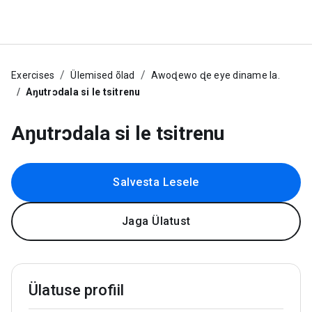
Exercises
Ülemised õlad
Awoɖewo ɖe eye diname la.
Aŋutrɔdala si le tsitrenu
Aŋutrɔdala si le tsitrenu
Salvesta Lesele
Jaga Ülatust
Ülatuse profiil