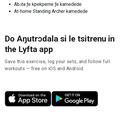
Abɔta ƒe kpekpeme ƒe kamedede
At-home Standing Archer kamedede
Do Aŋutrɔdala si le tsitrenu in
the Lyfta app
Save this exercise, log your sets, and follow full
workouts — free on iOS and Android.