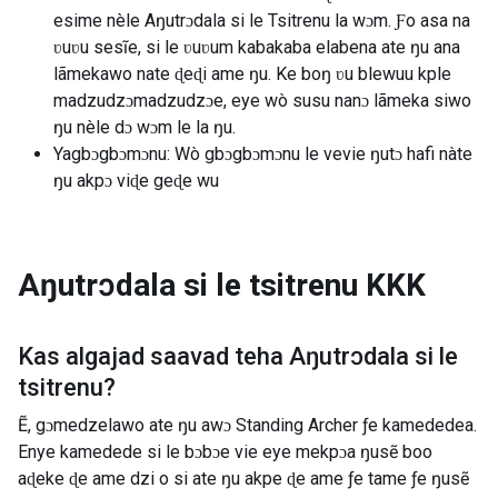
esime nèle Aŋutrɔdala si le Tsitrenu la wɔm. Ƒo asa na
ʋuʋu sesĩe, si le ʋuʋum kabakaba elabena ate ŋu ana
lãmekawo nate ɖeɖi ame ŋu. Ke boŋ ʋu blewuu kple
madzudzɔmadzudzɔe, eye wò susu nanɔ lãmeka siwo
ŋu nèle dɔ wɔm le la ŋu.
Yagbɔgbɔmɔnu: Wò gbɔgbɔmɔnu le vevie ŋutɔ hafi nàte
ŋu akpɔ viɖe geɖe wu
Aŋutrɔdala si le tsitrenu
KKK
Kas algajad saavad teha
Aŋutrɔdala si le
tsitrenu
?
Ẽ, gɔmedzelawo ate ŋu awɔ Standing Archer ƒe kamededea.
Enye kamedede si le bɔbɔe vie eye mekpɔa ŋusẽ boo
aɖeke ɖe ame dzi o si ate ŋu akpe ɖe ame ƒe tame ƒe ŋusẽ