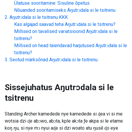
Ülatuse sooritamine: Sisuline õpetus
Nõuanded sooritamiseks
Aŋutrɔdala si le tsitrenu
Aŋutrɔdala si le tsitrenu
KKK
Kas algajad saavad teha
Aŋutrɔdala si le tsitrenu
?
Millised on tavalised variatsioonid
Aŋutrɔdala si le
tsitrenu
?
Millised on head täiendavad harjutused
Aŋutrɔdala si le
tsitrenu
?
Seotud märksõnad
Aŋutrɔdala si le tsitrenu
Sissejuhatus
Aŋutrɔdala si le
tsitrenu
Standing Archer kamedede nye kamedede si ɖea vi si me
wotsia dzi ɖe abɔwo, abɔta, kple akɔta ƒe akpa si le etame
koŋ ŋu, si nye mɔ nyui aɖe si dzi woato atu ŋusẽ ɖo eye