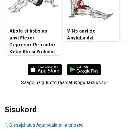
Abɔta si bɔbɔ nɔ
V-Nɔ anyi ɖe
T
anyi Flexor
Anyigba dzi
A
Depresor Retractor
Keke Klo si Wobɔbɔ
Saage harjutuste raamatukogu taskusse!
Sisukord
Sissejuhatus
Aŋutrɔdala si le tsitrenu