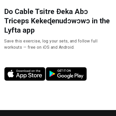
Do Cable Tsitre Ðeka Abɔ
Triceps Kekeɖenudɔwɔwɔ in the
Lyfta app
Save this exercise, log your sets, and follow full
workouts — free on iOS and Android.