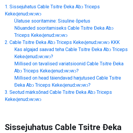
Sissejuhatus
Cable Tsitre Ðeka Abɔ Triceps
Kekeɖenudɔwɔwɔ
Ülatuse sooritamine: Sisuline õpetus
Nõuanded sooritamiseks
Cable Tsitre Ðeka Abɔ
Triceps Kekeɖenudɔwɔwɔ
Cable Tsitre Ðeka Abɔ Triceps Kekeɖenudɔwɔwɔ
KKK
Kas algajad saavad teha
Cable Tsitre Ðeka Abɔ Triceps
Kekeɖenudɔwɔwɔ
?
Millised on tavalised variatsioonid
Cable Tsitre Ðeka
Abɔ Triceps Kekeɖenudɔwɔwɔ
?
Millised on head täiendavad harjutused
Cable Tsitre
Ðeka Abɔ Triceps Kekeɖenudɔwɔwɔ
?
Seotud märksõnad
Cable Tsitre Ðeka Abɔ Triceps
Kekeɖenudɔwɔwɔ
Sissejuhatus
Cable Tsitre Ðeka