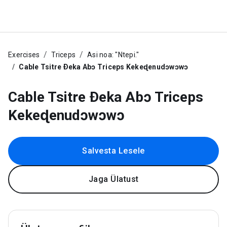
Exercises
Triceps
Asi noa: "Ntepi."
Cable Tsitre Ðeka Abɔ Triceps Kekeɖenudɔwɔwɔ
Cable Tsitre Ðeka Abɔ Triceps
Kekeɖenudɔwɔwɔ
Salvesta Lesele
Jaga Ülatust