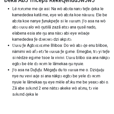
Ðeka Abɔ Triceps Kekeɖenudɔwɔwɔ
Lé nɔnɔme me ɖe asi: Na wò abɔta nanɔ teƒe ɖeka le
kamededea katã me, eye wò abɔta koe nàʋuʋu. Ele be
abɔta koe nanye ƒunukpeƒe si le ʋuʋum. Ƒo asa na wò
abɔ ʋuʋu alo wò ŋutilã zazã atsɔ ana ŋusẽ nado,
elabena esia ate ŋu ana nàxɔ abi eye wòaɖe
kamededea ƒe dɔwɔwɔ dzi akpɔtɔ.
Ʋuʋu ƒe Agbɔsɔsɔme Bliboa: Do wò abɔ ɖe enu bliboe,
nàmimi wò afɔ etɔ̃ le ʋuʋua ƒe gɔme. Emegbe, trɔ yi teƒe
si nèdze egɔme tsoe la vivivi. Ʋuʋu blibo sia ana nàkpɔ
egbɔ be èle dɔ wɔm le lãmekaa ŋu nyuie.
Ƒo asa na Duƒuƒu: Mègaƒu du to ʋuʋua me o. Dziɖuɖu
nye nu vevi aɖe si ana nàkpɔ egbɔ be yele dɔ wɔm
nyuie le lãmekaa ŋu eye mèle afɔku me be yeaxɔ abi o.
Zã abe sɛkɛnd 2 ene nàtsɔ akeke wò alɔnu, tɔ vie
sɛkɛnd ɖeka le