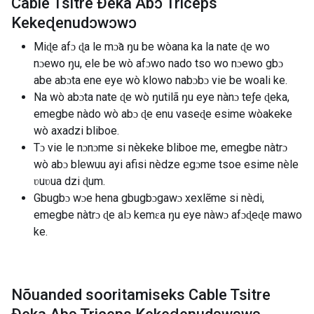
Cable Tsitre Ðeka Abɔ Triceps
Kekeɖenudɔwɔwɔ
Miɖe afɔ ɖa le mɔ̃a ŋu be wòana ka la nate ɖe wo
nɔewo ŋu, ele be wò afɔwo nado tso wo nɔewo gbɔ
abe abɔta ene eye wò klowo nabɔbɔ vie be woali ke.
Na wò abɔta nate ɖe wò ŋutilã ŋu eye nànɔ teƒe ɖeka,
emegbe nàdo wò abɔ ɖe enu vaseɖe esime wòakeke
wò axadzi bliboe.
Tɔ vie le nɔnɔme si nèkeke bliboe me, emegbe nàtrɔ
wò abɔ blewuu ayi afisi nèdze egɔme tsoe esime nèle
ʋuʋua dzi ɖum.
Gbugbɔ wɔe hena gbugbɔgawɔ xexlẽme si nèdi,
emegbe nàtrɔ ɖe alɔ kemɛa ŋu eye nàwɔ afɔɖeɖe mawo
ke.
Nõuanded sooritamiseks Cable Tsitre