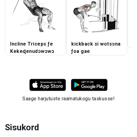
Incline Triceps ƒe
kickback si wotsɔna
C
Kekeɖenudɔwɔwɔ
ƒoa gae
Saage harjutuste raamatukogu taskusse!
Sisukord