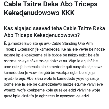
Cable Tsitre Ðeka Abɔ Triceps
Kekeɖenudɔwɔwɔ
KKK
Kas algajad saavad teha
Cable Tsitre Ðeka
Abɔ Triceps Kekeɖenudɔwɔwɔ
?
Ẽ, gɔmedzelawo ate ŋu awɔ Cable Standing One Arm
Triceps Extension ƒe kamededea. Ke hã, ele vevie be nàdze
egɔme kple kpekpeme si le bɔbɔe be nàkpɔ egbɔ be eƒe
nɔnɔme sɔ eye nàxe mɔ ɖe abixɔxɔ nu. Viɖe le eŋu hã be
ame ŋutɔ ƒe hehenala alo kamedede ŋuti nunyala aɖe nawɔ
kamededea ƒe wɔwɔfia gbã be wòakpɔ egbɔ be aɖaŋu
nyuitɔ le eŋu. Abe alesi wòle le kamedede yeye ɖesiaɖe
gome ene la, ele be gɔmedzelawo nadze egɔme vivivi eye
woadzi woƒe kpekpeme kple ŋusẽ ɖe edzi vivivi ne woƒe
ŋusẽ kple akɔfafa ƒe agbɔsɔsɔ le nyonyom ɖe edzi.