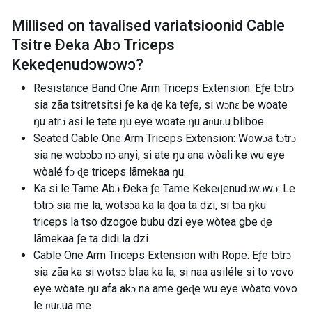
Millised on tavalised variatsioonid
Cable
Tsitre Ðeka Abɔ Triceps
Kekeɖenudɔwɔwɔ
?
Resistance Band One Arm Triceps Extension: Eƒe tɔtrɔ
sia zãa tsitretsitsi ƒe ka ɖe ka teƒe, si wɔnɛ be woate
ŋu atrɔ asi le tete ŋu eye woate ŋu aʋuʋu bliboe.
Seated Cable One Arm Triceps Extension: Wowɔa tɔtrɔ
sia ne wobɔbɔ nɔ anyi, si ate ŋu ana wòali ke wu eye
wòalé fɔ ɖe triceps lãmekaa ŋu.
Ka si le Tame Abɔ Ðeka ƒe Tame Kekeɖenudɔwɔwɔ: Le
tɔtrɔ sia me la, wotsɔa ka la ɖoa ta dzi, si tɔa ŋku
triceps la tso dzogoe bubu dzi eye wòtea gbe ɖe
lãmekaa ƒe ta didi la dzi.
Cable One Arm Triceps Extension with Rope: Eƒe tɔtrɔ
sia zãa ka si wotsɔ blaa ka la, si naa asiléle si to vovo
eye wòate ŋu afa akɔ na ame geɖe wu eye wòato vovo
le ʋuʋua me.