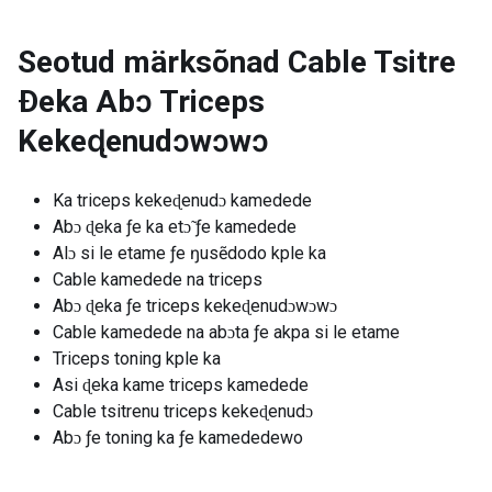
Seotud märksõnad
Cable Tsitre
Ðeka Abɔ Triceps
Kekeɖenudɔwɔwɔ
Ka triceps kekeɖenudɔ kamedede
Abɔ ɖeka ƒe ka etɔ̃ ƒe kamedede
Alɔ si le etame ƒe ŋusẽdodo kple ka
Cable kamedede na triceps
Abɔ ɖeka ƒe triceps kekeɖenudɔwɔwɔ
Cable kamedede na abɔta ƒe akpa si le etame
Triceps toning kple ka
Asi ɖeka kame triceps kamedede
Cable tsitrenu triceps kekeɖenudɔ
Abɔ ƒe toning ka ƒe kamededewo