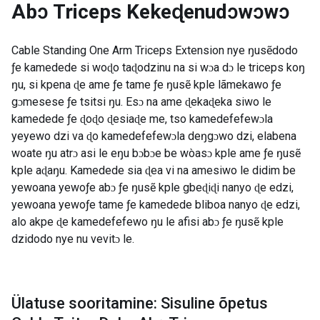
Abɔ Triceps Kekeɖenudɔwɔwɔ
Cable Standing One Arm Triceps Extension nye ŋusẽdodo
ƒe kamedede si woɖo taɖodzinu na si wɔa dɔ le triceps koŋ
ŋu, si kpena ɖe ame ƒe tame ƒe ŋusẽ kple lãmekawo ƒe
gɔmesese ƒe tsitsi ŋu. Esɔ na ame ɖekaɖeka siwo le
kamedede ƒe ɖoɖo ɖesiaɖe me, tso kamedefefewɔla
yeyewo dzi va ɖo kamedefefewɔla deŋgɔwo dzi, elabena
woate ŋu atrɔ asi le eŋu bɔbɔe be wòasɔ kple ame ƒe ŋusẽ
kple aɖaŋu. Kamedede sia ɖea vi na amesiwo le didim be
yewoana yewoƒe abɔ ƒe ŋusẽ kple gbeɖiɖi nanyo ɖe edzi,
yewoana yewoƒe tame ƒe kamedede bliboa nanyo ɖe edzi,
alo akpe ɖe kamedefefewo ŋu le afisi abɔ ƒe ŋusẽ kple
dzidodo nye nu vevitɔ le.
Ülatuse sooritamine: Sisuline õpetus