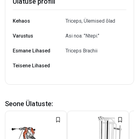
Ülatuse profiil
Kehaos
Triceps, Ülemised õlad
Varustus
Asi noa: "Ntepi."
Esmane Lihased
Triceps Brachii
Teisene Lihased
Seone Ülatuste
: