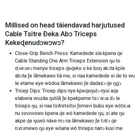
Millised on head täiendavad harjutused
Cable Tsitre Ðeka Abɔ Triceps
Kekeɖenudɔwɔwɔ
?
Close-Grip Bench Press: Kamedede sia kpena ɖe
Cable Standing One Arm Triceps Extension ŋu to
dɔwɔwɔ menye triceps ɖeɖeko o ke boŋ akɔta kple
abɔta ƒe lãmekawo hã me, si naa kamedede si de to wu
le etame eye wòdoa lãmekawo ƒe dadasɔ ɖe ŋgɔ.
Tricep Dips: Tricep dips nye kpeɖeŋutɔ nyui aɖe
elabena wozãa ŋutilã ƒe kpekpeme tsɔ wɔa dɔ le
triceps ŋu, si naa tsitretsitsi ƒomevi bubu eye wòtsɔa
nu vovovowo kpena ɖe wò kamedede ŋu, si ate ŋu
akpe ɖe ŋuwò nàxe mɔ na lãmekawo ƒe tɔtrɔ ɖe
nɔnɔmewo ŋu eye wòana wò triceps nanɔ kuxi me.