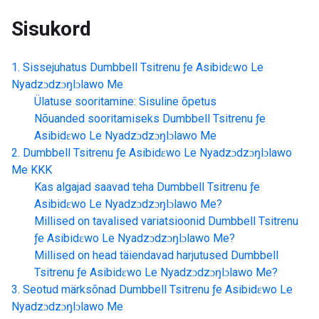
Sisukord
Sissejuhatus
Dumbbell Tsitrenu ƒe Asibidɛwo Le
Nyadzɔdzɔŋlɔlawo Me
Ülatuse sooritamine: Sisuline õpetus
Nõuanded sooritamiseks
Dumbbell Tsitrenu ƒe
Asibidɛwo Le Nyadzɔdzɔŋlɔlawo Me
Dumbbell Tsitrenu ƒe Asibidɛwo Le Nyadzɔdzɔŋlɔlawo
Me
KKK
Kas algajad saavad teha
Dumbbell Tsitrenu ƒe
Asibidɛwo Le Nyadzɔdzɔŋlɔlawo Me
?
Millised on tavalised variatsioonid
Dumbbell Tsitrenu
ƒe Asibidɛwo Le Nyadzɔdzɔŋlɔlawo Me
?
Millised on head täiendavad harjutused
Dumbbell
Tsitrenu ƒe Asibidɛwo Le Nyadzɔdzɔŋlɔlawo Me
?
Seotud märksõnad
Dumbbell Tsitrenu ƒe Asibidɛwo Le
Nyadzɔdzɔŋlɔlawo Me