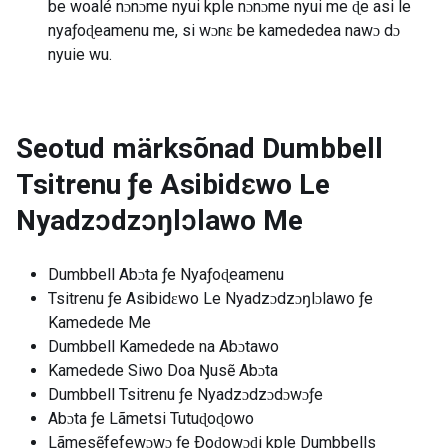
be woalé nɔnɔme nyui kple nɔnɔme nyui me ɖe asi le
nyaƒoɖeamenu me, si wɔnɛ be kamededea nawɔ dɔ
nyuie wu.
Seotud märksõnad
Dumbbell
Tsitrenu ƒe Asibidɛwo Le
Nyadzɔdzɔŋlɔlawo Me
Dumbbell Abɔta ƒe Nyaƒoɖeamenu
Tsitrenu ƒe Asibidɛwo Le Nyadzɔdzɔŋlɔlawo ƒe
Kamedede Me
Dumbbell Kamedede na Abɔtawo
Kamedede Siwo Doa Ŋusẽ Abɔta
Dumbbell Tsitrenu ƒe Nyadzɔdzɔdɔwɔƒe
Abɔta ƒe Lãmetsi Tutuɖoɖowo
Lãmesẽfefewɔwɔ ƒe Ðoɖowɔɖi kple Dumbbells