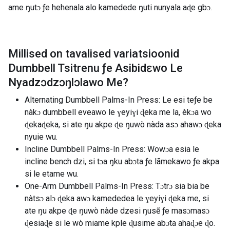
ame ŋutɔ ƒe hehenala alo kamedede ŋuti nunyala aɖe gbɔ.
Millised on tavalised variatsioonid
Dumbbell Tsitrenu ƒe Asibidɛwo Le
Nyadzɔdzɔŋlɔlawo Me
?
Alternating Dumbbell Palms-In Press: Le esi teƒe be
nàkɔ dumbbell eveawo le ɣeyiɣi ɖeka me la, èkɔa wo
ɖekaɖeka, si ate ŋu akpe ɖe ŋuwò nàda asɔ ahawɔ ɖeka
nyuie wu.
Incline Dumbbell Palms-In Press: Wowɔa esia le
incline bench dzi, si tɔa ŋku abɔta ƒe lãmekawo ƒe akpa
si le etame wu.
One-Arm Dumbbell Palms-In Press: Tɔtrɔ sia bia be
nàtsɔ alɔ ɖeka awɔ kamededea le ɣeyiɣi ɖeka me, si
ate ŋu akpe ɖe ŋuwò nàde dzesi ŋusẽ ƒe masɔmasɔ
ɖesiaɖe si le wò miame kple ɖusime abɔta ahaɖɔe ɖo.