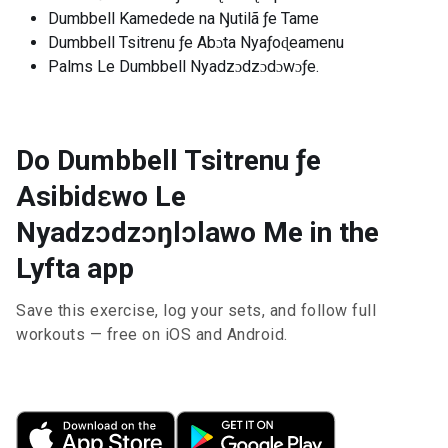
Dumbbell Kamedede na Ŋutilã ƒe Tame
Dumbbell Tsitrenu ƒe Abɔta Nyaƒoɖeamenu
Palms Le Dumbbell Nyadzɔdzɔdɔwɔƒe.
Do Dumbbell Tsitrenu ƒe
Asibidɛwo Le
Nyadzɔdzɔŋlɔlawo Me in the
Lyfta app
Save this exercise, log your sets, and follow full
workouts — free on iOS and Android.