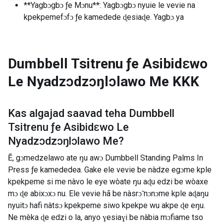
**Yagbɔgbɔ ƒe Mɔnu**: Yagbɔgbɔ nyuie le vevie na
kpekpemefɔfɔ ƒe kamedede ɖesiaɖe. Yagbɔ ya
Dumbbell Tsitrenu ƒe Asibidɛwo
Le Nyadzɔdzɔŋlɔlawo Me
KKK
Kas algajad saavad teha
Dumbbell
Tsitrenu ƒe Asibidɛwo Le
Nyadzɔdzɔŋlɔlawo Me
?
Ẽ, gɔmedzelawo ate ŋu awɔ Dumbbell Standing Palms In
Press ƒe kamededea. Gake ele vevie be nàdze egɔme kple
kpekpeme si me nàvo le eye wòate ŋu aɖu edzi be wòaxe
mɔ ɖe abixɔxɔ nu. Ele vevie hã be nàsrɔ̃ nɔnɔme kple aɖaŋu
nyuitɔ hafi nàtsɔ kpekpeme siwo kpekpe wu akpe ɖe eŋu.
Ne mèka ɖe edzi o la, anyo ɣesiaɣi be nàbia mɔfiame tso