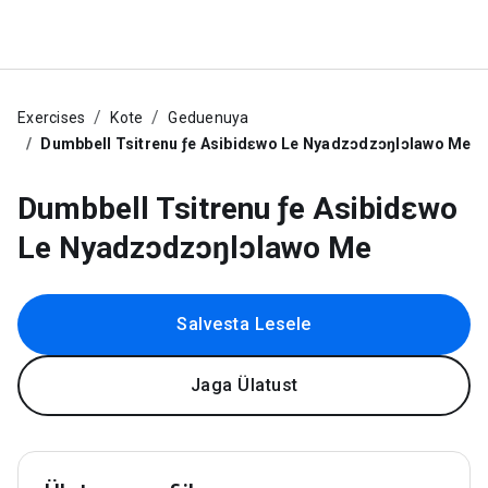
Exercises
Kote
Geduenuya
Dumbbell Tsitrenu ƒe Asibidɛwo Le Nyadzɔdzɔŋlɔlawo Me
Dumbbell Tsitrenu ƒe Asibidɛwo
Le Nyadzɔdzɔŋlɔlawo Me
Salvesta Lesele
Jaga Ülatust