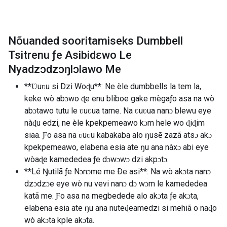
Nõuanded sooritamiseks Dumbbell
Tsitrenu ƒe Asibidɛwo Le
Nyadzɔdzɔŋlɔlawo Me
**Ʋuʋu si Dzi Woɖu**: Ne èle dumbbells la tem la,
keke wò abɔwo ɖe enu bliboe gake mègaƒo asa na wò
abɔtawo tutu le ʋuʋua tame. Na ʋuʋua nanɔ blewu eye
nàɖu edzi, ne èle kpekpemeawo kɔm hele wo ɖiɖim
siaa. Ƒo asa na ʋuʋu kabakaba alo ŋusẽ zazã atsɔ akɔ
kpekpemeawo, elabena esia ate ŋu ana nàxɔ abi eye
wòaɖe kamededea ƒe dɔwɔwɔ dzi akpɔtɔ.
**Lé Ŋutilã ƒe Nɔnɔme me Ðe asi**: Na wò akɔta nanɔ
dzɔdzɔe eye wò nu vevi nanɔ dɔ wɔm le kamededea
katã me. Ƒo asa na megbedede alo akɔta ƒe akɔta,
elabena esia ate ŋu ana nuteɖeamedzi si mehiã o naɖo
wò akɔta kple akɔta.