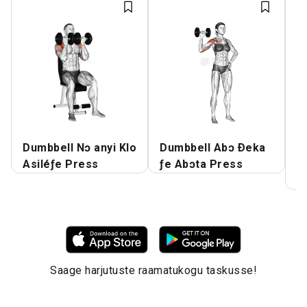
Dumbbell Nɔ anyi Klo
Dumbbell Abɔ Ðeka
D
Asiléƒe Press
ƒe Abɔta Press
A
N
Saage harjutuste raamatukogu taskusse!