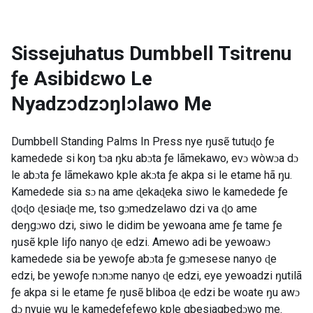
Sissejuhatus
Dumbbell Tsitrenu
ƒe Asibidɛwo Le
Nyadzɔdzɔŋlɔlawo Me
Dumbbell Standing Palms In Press nye ŋusẽ tutuɖo ƒe
kamedede si koŋ tɔa ŋku abɔta ƒe lãmekawo, evɔ wòwɔa dɔ
le abɔta ƒe lãmekawo kple akɔta ƒe akpa si le etame hã ŋu.
Kamedede sia sɔ na ame ɖekaɖeka siwo le kamedede ƒe
ɖoɖo ɖesiaɖe me, tso gɔmedzelawo dzi va ɖo ame
deŋgɔwo dzi, siwo le didim be yewoana ame ƒe tame ƒe
ŋusẽ kple liƒo nanyo ɖe edzi. Amewo adi be yewoawɔ
kamedede sia be yewoƒe abɔta ƒe gɔmesese nanyo ɖe
edzi, be yewoƒe nɔnɔme nanyo ɖe edzi, eye yewoadzi ŋutilã
ƒe akpa si le etame ƒe ŋusẽ bliboa ɖe edzi be woate ŋu awɔ
dɔ nyuie wu le kamedefefewo kple gbesiagbedɔwo me.