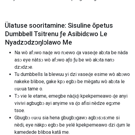
Ülatuse sooritamine: Sisuline õpetus
Dumbbell Tsitrenu ƒe Asibidɛwo Le
Nyadzɔdzɔŋlɔlawo Me
Na wò afɔwo naɖe wo nɔewo ɖa vaseɖe abɔta be nàda
asɔ eye nàtsɔ wò afɔwo aƒo ƒu be wò akɔta nanɔ
dzɔdzɔe.
Tu dumbbells la blewuu yi dzi vaseɖe esime wò abɔwo
nakeke bliboe, gake kpɔ egbɔ be mègatu wò abɔta le
ʋuʋua tame o.
Tɔ vie le etame, emegbe nàɖiɖi kpekpemeawo ɖe anyi
vivivi agbugbɔ ayi anyime va ɖo afisi nèdze egɔme
tsoe.
Gbugbɔ ʋuʋu sia hena gbugbɔgawɔ agbɔsɔsɔme si
nèdi, eye nàkpɔ egbɔ be yelé kpekpemeawo dzi ɖum le
kamedede bliboa katã me.