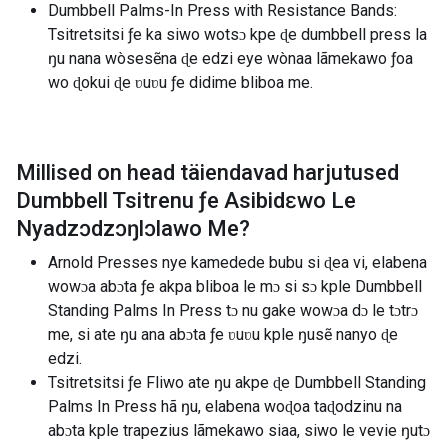
Dumbbell Palms-In Press with Resistance Bands:
Tsitretsitsi ƒe ka siwo wotsɔ kpe ɖe dumbbell press la
ŋu nana wòsesẽna ɖe edzi eye wònaa lãmekawo ƒoa
wo ɖokui ɖe ʋuʋu ƒe didime bliboa me.
Millised on head täiendavad harjutused
Dumbbell Tsitrenu ƒe Asibidɛwo Le
Nyadzɔdzɔŋlɔlawo Me
?
Arnold Presses nye kamedede bubu si ɖea vi, elabena
wowɔa abɔta ƒe akpa bliboa le mɔ si sɔ kple Dumbbell
Standing Palms In Press tɔ nu gake wowɔa dɔ le tɔtrɔ
me, si ate ŋu ana abɔta ƒe ʋuʋu kple ŋusẽ nanyo ɖe
edzi.
Tsitretsitsi ƒe Fliwo ate ŋu akpe ɖe Dumbbell Standing
Palms In Press hã ŋu, elabena woɖoa taɖodzinu na
abɔta kple trapezius lãmekawo siaa, siwo le vevie ŋutɔ