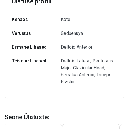
Ülatuse profiil
Kehaos
Kote
Varustus
Geduenuya
Esmane Lihased
Deltoid Anterior
Teisene Lihased
Deltoid Lateral, Pectoralis
Major Clavicular Head,
Serratus Anterior, Triceps
Brachii
Seone Ülatuste
: