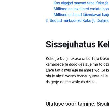
Kas algajad saavad teha
Keke ƒe
Millised on tavalised variatsioon
Millised on head täiendavad har
Seotud märksõnad
Keke ƒe Duɖime
Sissejuhatus
Ke
Keke ƒe Duɖimekeke si Le Teƒe Ðeka
kamedede ƒe ɖoɖo ɖesiaɖe me to dzi 
Enye tiatia nyui aɖe na amesiwo lɔ̃a
sia le alesi wòanɔ bɔbɔe, ŋutete si l
dɔ geɖe esime wole dɔ dzi ta.
Ülatuse sooritamine: Sisu