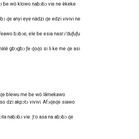
egbɔ be wò klowo nabɔbɔ vie ne èkeke
bɔ ɖe anyi eye nàdzi ɖe edzi vivivi ne
eawo bɔbɔe; ele be esia nasrɔ̃ duƒuƒu
àlé gbɔgbɔ ƒe ɖoɖo si li ke me ɖe asi
ɖeɖe blewu me be wò lãmekawo
 dzi akpɔtɔ vivivi. Afɔɖeɖe siawo
ta nabɔbɔ vie. Ƒo asa na abɔbɔ ɖe