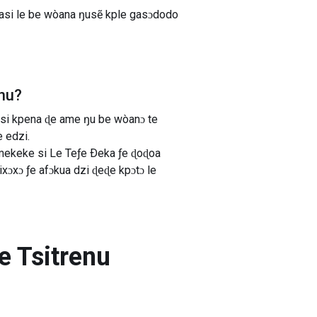
ɔ asi le be wòana ŋusẽ kple gasɔdodo
nu
?
 si kpena ɖe ame ŋu be wòanɔ te
 edzi.
imekeke si Le Teƒe Ðeka ƒe ɖoɖoa
xɔxɔ ƒe afɔkua dzi ɖeɖe kpɔtɔ le
e Tsitrenu