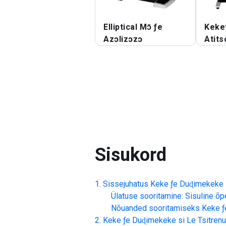
Elliptical Mɔ̃ ƒe
Keke
Azɔlizɔzɔ
Atit
Sisukord
Sissejuhatus
Keke ƒe Duɖimekeke s
Ülatuse sooritamine: Sisuline õp
Nõuanded sooritamiseks
Keke ƒ
Keke ƒe Duɖimekeke si Le Tsitrenu