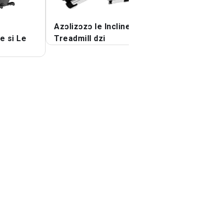
Azɔlizɔzɔ le Incline
Azɔlizɔzɔ Elliptic
 si Le
Treadmill dzi
Atitsoga Hehena