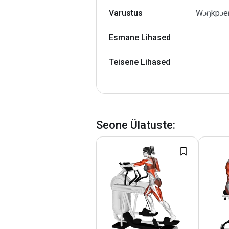
Varustus
Wɔŋkpɔeŋ
Esmane Lihased
Teisene Lihased
Seone Ülatuste
: