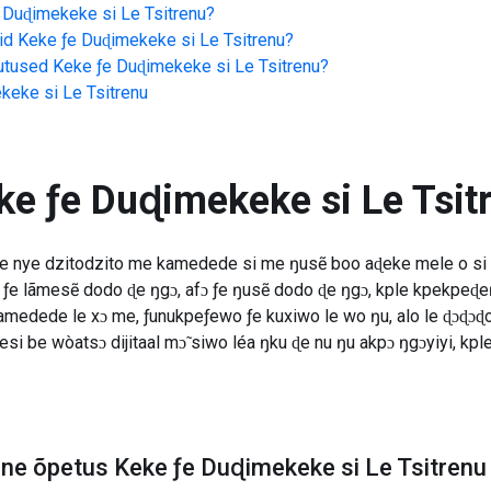
 Duɖimekeke si Le Tsitrenu
?
id
Keke ƒe Duɖimekeke si Le Tsitrenu
?
jutused
Keke ƒe Duɖimekeke si Le Tsitrenu
?
keke si Le Tsitrenu
ke ƒe Duɖimekeke si Le Tsit
e nye dzitodzito me kamedede si me ŋusẽ boo aɖeke mele o si 
ƒe lãmesẽ dodo ɖe ŋgɔ, afɔ ƒe ŋusẽ dodo ɖe ŋgɔ, kple kpekpeɖeŋu
 kamedede le xɔ me, ƒunukpeƒewo ƒe kuxiwo le wo ŋu, alo le ɖɔɖ
e esi be wòatsɔ dijitaal mɔ̃ siwo léa ŋku ɖe nu ŋu akpɔ ŋgɔyiyi, 
line õpetus Keke ƒe Duɖimekeke si Le Tsitrenu