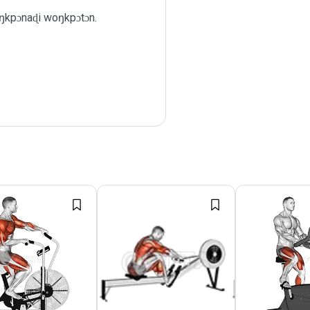
kpɔnaɖi woŋkpɔtɔn.