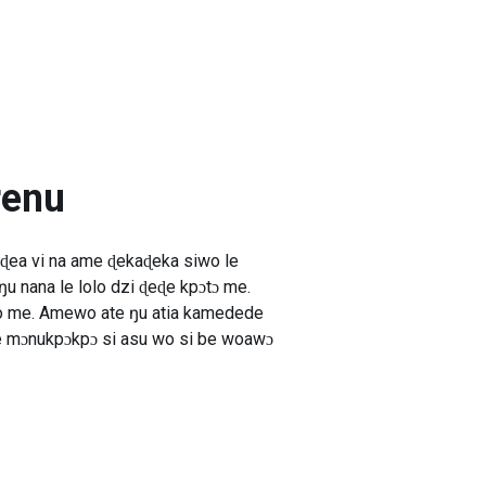
renu
ɖea vi na ame ɖekaɖeka siwo le
 nana le lolo dzi ɖeɖe kpɔtɔ me.
ɔɖo me. Amewo ate ŋu atia kamedede
kple mɔnukpɔkpɔ si asu wo si be woawɔ