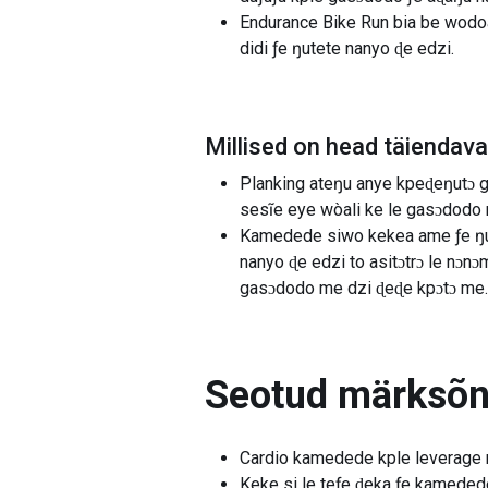
Endurance Bike Run bia be wodoa 
didi ƒe ŋutete nanyo ɖe edzi.
Millised on head täiendav
Planking ateŋu anye kpeɖeŋutɔ g
sesĩe eye wòali ke le gasɔdodo 
Kamedede siwo kekea ame ƒe ŋuti
nanyo ɖe edzi to asitɔtrɔ le nɔn
gasɔdodo me dzi ɖeɖe kpɔtɔ me.
Seotud märksõ
Cardio kamedede kple leverage 
Keke si le teƒe ɖeka ƒe kameded