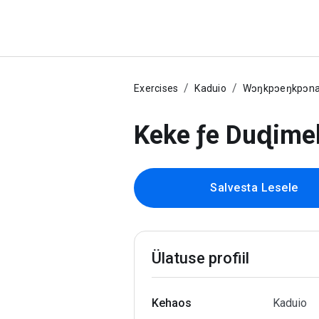
Exercises
Kaduio
Wɔŋkpɔeŋkpɔna
Keke ƒe Duɖimek
Salvesta Lesele
Ülatuse profiil
Kehaos
Kaduio