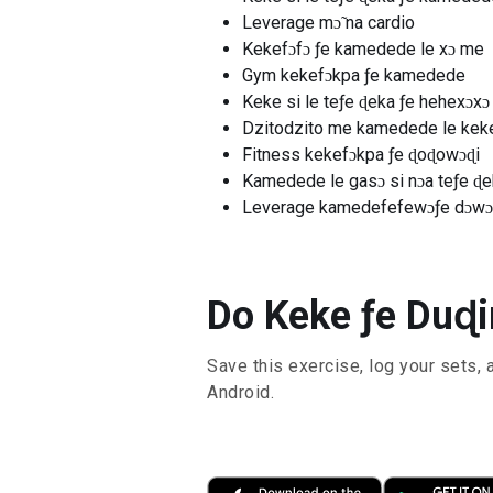
Leverage mɔ̃ na cardio
Kekefɔfɔ ƒe kamedede le xɔ me
Gym kekefɔkpa ƒe kamedede
Keke si le teƒe ɖeka ƒe hehexɔxɔ
Dzitodzito me kamedede le kek
Fitness kekefɔkpa ƒe ɖoɖowɔɖi
Kamedede le gasɔ si nɔa teƒe ɖ
Leverage kamedefefewɔƒe dɔwɔ
Do Keke ƒe Duɖi
Save this exercise, log your sets, 
Android.