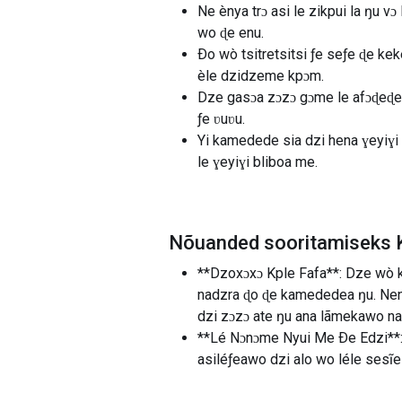
Ne ènya trɔ asi le zikpui la ŋu 
wo ɖe enu.
Ðo wò tsitretsitsi ƒe seƒe ɖe ke
èle dzidzeme kpɔm.
Dze gasɔa zɔzɔ gɔme le afɔɖeɖe 
ƒe ʋuʋu.
Yi kamedede sia dzi hena ɣeyiɣi 
le ɣeyiɣi bliboa me.
Nõuanded sooritamiseks K
**Dzoxɔxɔ Kple Fafa**: Dze wò 
nadzra ɖo ɖe kamededea ŋu. Nene
dzi zɔzɔ ate ŋu ana lãmekawo na
**Lé Nɔnɔme Nyui Me Ðe Edzi**: 
asiléƒeawo dzi alo wo léle sesĩe