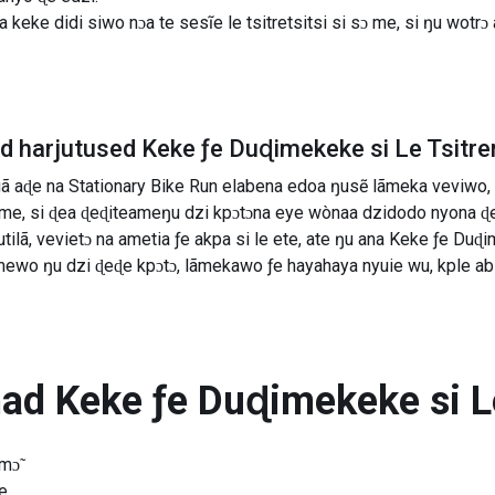
keke didi siwo nɔa te sesĩe le tsitretsitsi si sɔ me, si ŋu wotr
ad harjutused
Keke ƒe Duɖimekeke si Le Tsitre
ã aɖe na Stationary Bike Run elabena edoa ŋusẽ lãmeka veviwo,
me, si ɖea ɖeɖiteameŋu dzi kpɔtɔna eye wònaa dzidodo nyona ɖe
lã, vevietɔ na ametia ƒe akpa si le ete, ate ŋu ana Keke ƒe Duɖ
ɔmewo ŋu dzi ɖeɖe kpɔtɔ, lãmekawo ƒe hayahaya nyuie wu, kple abi
nad
Keke ƒe Duɖimekeke si L
mɔ̃
e