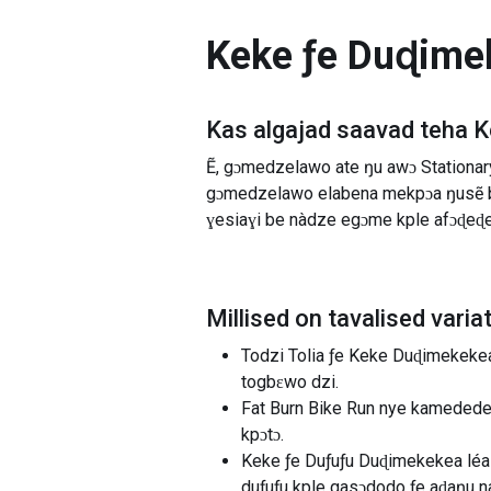
Keke ƒe Duɖimek
Kas algajad saavad teha
K
Ẽ, gɔmedzelawo ate ŋu awɔ Stationar
gɔmedzelawo elabena mekpɔa ŋusẽ bo
ɣesiaɣi be nàdze egɔme kple afɔɖeɖe
Millised on tavalised varia
Todzi Tolia ƒe Keke Duɖimekekea 
togbɛwo dzi.
Fat Burn Bike Run nye kamedede si
kpɔtɔ.
Keke ƒe Duƒuƒu Duɖimekekea léa 
duƒuƒu kple gasɔdodo ƒe aɖaŋu n