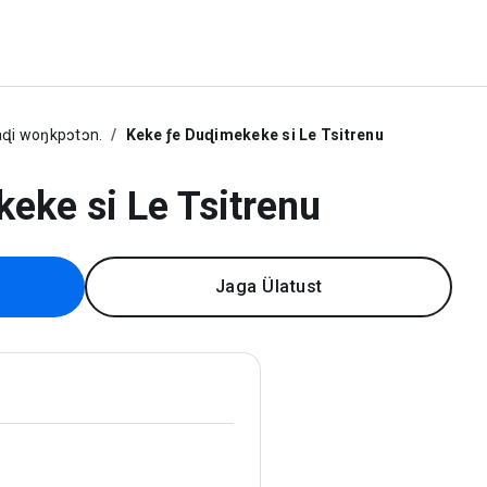
ɖi woŋkpɔtɔn.
Keke ƒe Duɖimekeke si Le Tsitrenu
eke si Le Tsitrenu
Jaga Ülatust