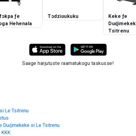
fɔkpa ƒe
Tɔdziʋukuku
Keke ƒe
soga Hehenala
Duɖimekeke
Tsitrenu
Saage harjutuste raamatukogu taskusse!
i Le Tsitrenu
etus
e Duɖimekeke si Le Tsitrenu
KKK