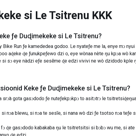
eke si Le Tsitrenu
KKK
eke ƒe Duɖimekeke si Le Tsitrenu
?
y Bike Run ƒe kamededea godoo. Le nyateƒe me la, enye mɔ nyui
o aɖeke ɖe ƒunukpeƒewo dzi o, eye wònaa nète ŋu kpɔa wò ka
 si sɔ eye nàdzi eƒe sesẽme ɖe edzi vivivi ne wò dzidodo kple 
tsioonid
Keke ƒe Duɖimekeke si Le Tsitrenu
?
srɔ̃a gota gasɔdodo ƒe nuteƒekpɔkpɔ to asitɔtrɔ le tsitretsiɖeŋu
 nɔa blewu, si nɔa te sesĩe, si nana wò dzi ƒe tsotso nɔa teƒe si 
fɔ ɖe gasɔdodo kabakaba ŋu le tsitretsitsi si bɔbɔ wu me, si at
anyo ɖe edzi.