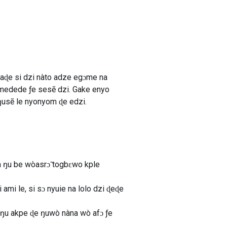
 aɖe si dzi nàto adze egɔme na
medede ƒe sesẽ dzi. Gake enyo
ŋusẽ le nyonyom ɖe edzi.
a ŋu be wòasrɔ̃ togbɛwo kple
ami le, si sɔ nyuie na lolo dzi ɖeɖe
e ŋu akpe ɖe ŋuwò nàna wò afɔ ƒe