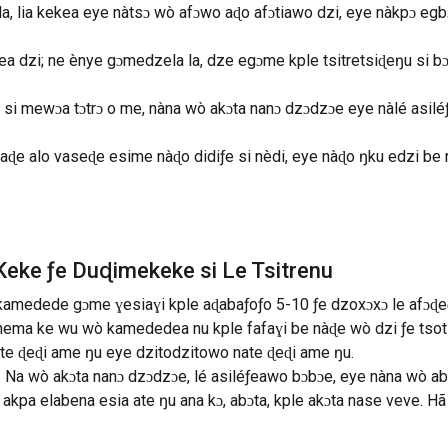
vɔ la, lia kekea eye nàtsɔ wò afɔwo aɖo afɔtiawo dzi, eye nàkpɔ 
kea dzi; ne ènye gɔmedzela la, dze egɔme kple tsitretsiɖeŋu si bɔ
si mewɔa tɔtrɔ o me, nàna wò akɔta nanɔ dzɔdzɔe eye nàlé asiléƒ
aɖe alo vaseɖe esime nàɖo didiƒe si nèdi, eye nàɖo ŋku edzi be n
eke ƒe Duɖimekeke si Le Tsitrenu
kamedede gɔme ɣesiaɣi kple aɖabaƒoƒo 5-10 ƒe dzoxɔxɔ le afɔ
ma ke wu wò kamededea nu kple fafaɣi be nàɖe wò dzi ƒe tsotso
te ɖeɖi ame ŋu eye dzitodzitowo nate ɖeɖi ame ŋu.
Na wò akɔta nanɔ dzɔdzɔe, lé asiléƒeawo bɔbɔe, eye nàna wò abɔ
 akpa elabena esia ate ŋu ana kɔ, abɔta, kple akɔta nase veve. Hã