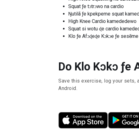
Squat ƒe tɔtrɔwo na cardio
Ŋutilã ƒe kpekpeme squat kame
High Knee Cardio kamededewo
Squat si wotu ɖe cardio kamede
Klo ƒe Afɔɖeɖe Kɔkɔe ƒe sesẽme
Do Klo Kɔkɔ ƒe 
Save this exercise, log your sets, 
Android.