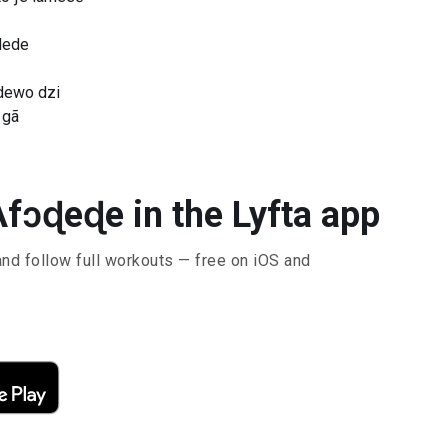
dede
dewo dzi
 gã
Afɔɖeɖe in the Lyfta app
and follow full workouts — free on iOS and