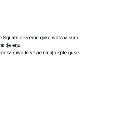
ee Squats dea eme gake wotsɔa nusi
na ɖe eŋu.
meka siwo le vevie na liƒo kple ŋusẽ