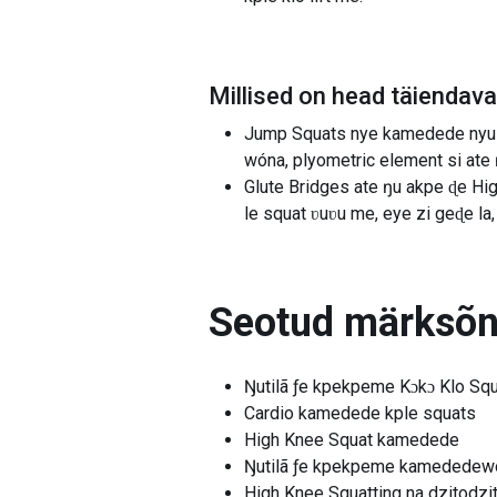
Millised on head täiendav
Jump Squats nye kamedede nyui 
wóna, plyometric element si ate 
Glute Bridges ate ŋu akpe ɖe Hig
le squat ʋuʋu me, eye zi geɖe l
Seotud märksõ
Ŋutilã ƒe kpekpeme Kɔkɔ Klo Sq
Cardio kamedede kple squats
High Knee Squat kamedede
Ŋutilã ƒe kpekpeme kamededewo
High Knee Squatting na dzitodzi