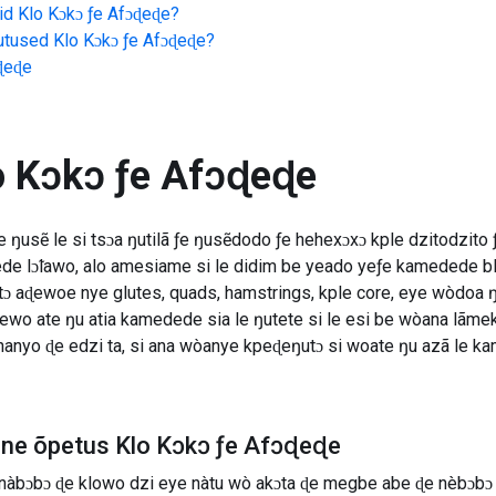
id
Klo Kɔkɔ ƒe Afɔɖeɖe
?
jutused
Klo Kɔkɔ ƒe Afɔɖeɖe
?
ɖeɖe
o Kɔkɔ ƒe Afɔɖeɖe
usẽ le si tsɔa ŋutilã ƒe ŋusẽdodo ƒe hehexɔxɔ kple dzitodzito 
 lɔ̃lawo, alo amesiame si le didim be yeado yeƒe kamedede bl
ɔ aɖewoe nye glutes, quads, hamstrings, kple core, eye wòdoa
wo ate ŋu atia kamedede sia le ŋutete si le esi be wòana lãme
nanyo ɖe edzi ta, si ana wòanye kpeɖeŋutɔ si woate ŋu azã le 
line õpetus Klo Kɔkɔ ƒe Afɔɖeɖe
 nàbɔbɔ ɖe klowo dzi eye nàtu wò akɔta ɖe megbe abe ɖe nèbɔbɔ n