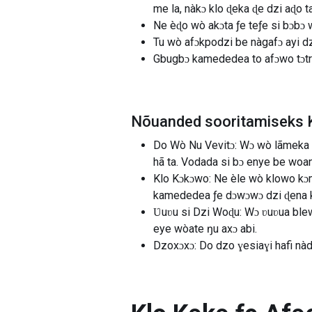
me la, nàkɔ klo ɖeka ɖe dzi aɖo t
Ne èɖo wò akɔta ƒe teƒe si bɔbɔ 
Tu wò afɔkpodzi be nàgafɔ ayi dz
Gbugbɔ kamededea to afɔwo tɔtrɔ
Nõuanded sooritamiseks 
Do Wò Nu Vevitɔ: Wɔ wò lãmeka 
hã ta. Vodada si bɔ enye be woana
Klo Kɔkɔwo: Ne èle wò klowo kɔm
kamededea ƒe dɔwɔwɔ dzi ɖena k
Ʋuʋu si Dzi Woɖu: Wɔ ʋuʋua ble
eye wòate ŋu axɔ abi.
Dzoxɔxɔ: Do dzo ɣesiaɣi hafi n