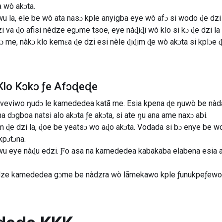
a wò akɔta.
wu la, ele be wò ata nasɔ kple anyigba eye wò afɔ si wodo ɖe dzi 
i va ɖo afisi nèdze egɔme tsoe, eye nàɖiɖi wò klo si kɔ ɖe dzi la
 me, nàkɔ klo kemɛa ɖe dzi esi nèle ɖiɖim ɖe wò akɔta si kplɔe 
Klo Kɔkɔ ƒe Afɔɖeɖe
veviwo ŋudɔ le kamededea katã me. Esia kpena ɖe ŋuwò be nàda
 dɔgboa natsi alo akɔta ƒe akɔta, si ate ŋu ana ame naxɔ abi.
 ɖe dzi la, ɖoe be yeatsɔ wo aɖo akɔta. Vodada si bɔ enye be w
pɔtɔna.
wu eye nàɖu edzi. Ƒo asa na kamededea kabakaba elabena esia 
àdze kamededea gɔme be nàdzra wò lãmekawo kple ƒunukpeƒewo 