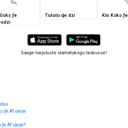
Kicks ƒe
Tututu ɖe dzi
Klo Kɔkɔ ƒe
podzi
Saage harjutuste raamatukogu taskusse!
etus
kɔ ƒe Afɔɖeɖe
ɔ ƒe Afɔɖeɖe
?