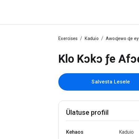
Exercises
Kaduio
Awoɖewo ɖe eye
Klo Kɔkɔ ƒe Af
Salvesta Lesele
Ülatuse profiil
Kehaos
Kaduio