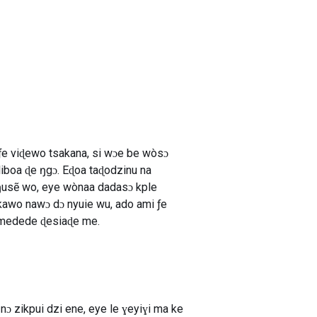
ƒe viɖewo tsakana, si wɔe be wòsɔ
iboa ɖe ŋgɔ. Eɖoa taɖodzinu na
 ŋusẽ wo, eye wònaa dadasɔ kple
kawo nawɔ dɔ nyuie wu, ado ami ƒe
kamedede ɖesiaɖe me.
ɔ zikpui dzi ene, eye le ɣeyiɣi ma ke