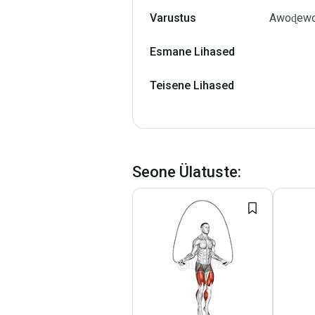
Varustus
Awoɖewo 
Esmane Lihased
Teisene Lihased
Seone Ülatuste
: