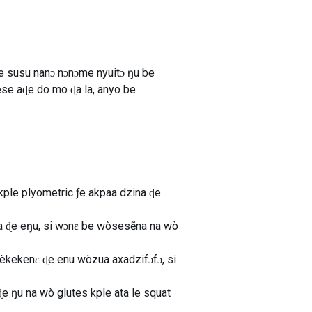
 susu nanɔ nɔnɔme nyuitɔ ŋu be
se aɖe do mo ɖa la, anyo be
 kple plyometric ƒe akpaa dzina ɖe
na ɖe eŋu, si wɔnɛ be wòsesẽna na wò
nèkekenɛ ɖe enu wòzua axadzifɔfɔ, si
ɖe ŋu na wò glutes kple ata le squat