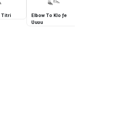
 Titri
Elbow To Klo ƒe
Tolialawo ƒe Lun
Ʋuʋu