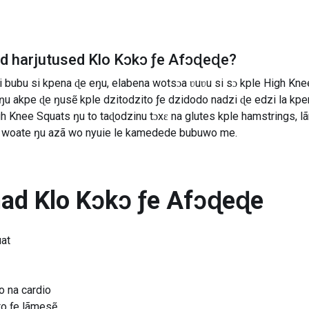
ad harjutused
Klo Kɔkɔ ƒe Afɔɖeɖe
?
bubu si kpena ɖe eŋu, elabena wotsɔa ʋuʋu si sɔ kple High Kn
ŋu akpe ɖe ŋusẽ kple dzitodzito ƒe dzidodo nadzi ɖe edzi la kpe
h Knee Squats ŋu to taɖodzinu tɔxɛ na glutes kple hamstrings, lã
a, woate ŋu azã wo nyuie le kamedede bubuwo me.
nad
Klo Kɔkɔ ƒe Afɔɖeɖe
uat
 na cardio
to ƒe lãmesẽ