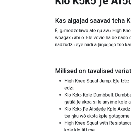
Klo Kɔkɔ ƒe Af
Kas algajad saavad teha
K
Ẽ, gɔmedzelawo ate ŋu awɔ High Kne
woagaxɔ abi o. Ele vevie hã be nàdo
nàdzudzɔ eye nàdi aɖaŋuɖoɖo tso ka
Millised on tavalised varia
High Knee Squat Jump: Eƒe tɔtrɔ 
edzi.
Klo Kɔkɔ Kple Dumbbell: Dumbbel
ŋutilã ƒe akpa si le anyime kple
Klo Kɔkɔ Ƒe Afɔɖeɖe Kple Axadzi
tɔa ŋku wò akɔta kple gotagome 
High Knee Squat with Resistance 
kple klo lift me.