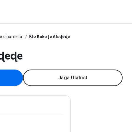
 diname la.
Klo Kɔkɔ ƒe Afɔɖeɖe
ɔɖeɖe
Jaga Ülatust