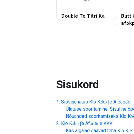
Double Te Titri Ka
Butt 
afɔk
Sisukord
Sissejuhatus
Klo Kɔkɔ ƒe Afɔɖeɖe
Ülatuse sooritamine: Sisuline õp
Nõuanded sooritamiseks
Klo Kɔ
Klo Kɔkɔ ƒe Afɔɖeɖe
KKK
Kas algajad saavad teha
Klo Kɔk