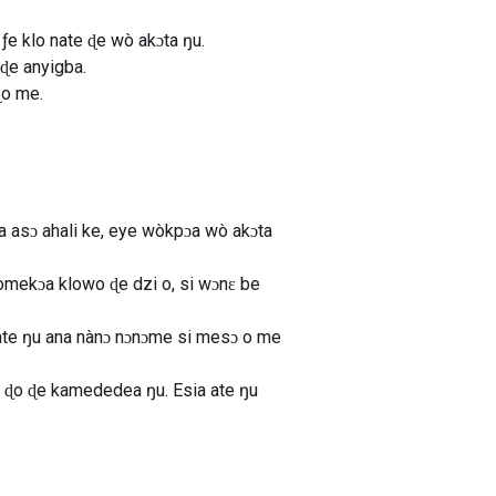
ƒe klo nate ɖe wò akɔta ŋu.
 ɖe anyigba.
ɖo me.
 asɔ ahali ke, eye wòkpɔa wò akɔta
omekɔa klowo ɖe dzi o, si wɔnɛ be
ate ŋu ana nànɔ nɔnɔme si mesɔ o me
ɖo ɖe kamededea ŋu. Esia ate ŋu