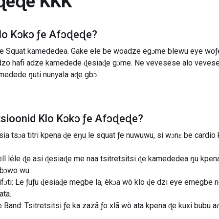
ɔɖeɖe
KKK
lo Kɔkɔ ƒe Afɔɖeɖe
?
e Squat kamededea. Gake ele be woadze egɔme blewu eye woƒe
 dzo hafi adze kamedede ɖesiaɖe gɔme. Ne vevesese alo vevese
medede ŋuti nunyala aɖe gbɔ.
tsioonid
Klo Kɔkɔ ƒe Afɔɖeɖe
?
sia tsɔa titri kpena ɖe eŋu le squat ƒe nuwuwu, si wɔnɛ be cardio
l léle ɖe asi ɖesiaɖe me naa tsitretsitsi ɖe kamededea ŋu kpe
 abɔwo wu.
fɔti: Le ƒuƒu ɖesiaɖe megbe la, èkɔa wò klo ɖe dzi eye emegbe 
ata.
Band: Tsitretsitsi ƒe ka zazã ƒo xlã wò ata kpena ɖe kuxi bubu a