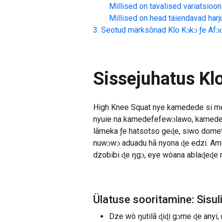
Millised on tavalised variatsioon
Millised on head täiendavad har
Seotud märksõnad
Klo Kɔkɔ ƒe Afɔ
Sissejuhatus
Kl
High Knee Squat nye kamedede si me ŋ
nyuie na kamedefefewɔlawo, kamedede
lãmeka ƒe hatsotso geɖe, siwo domet
nuwɔwɔ aduadu hã nyona ɖe edzi. Ame
dzobibi ɖe ŋgɔ, eye wòana ablaɖeɖe 
Ülatuse sooritamine: Sisu
Dze wò ŋutilã ɖiɖi gɔme ɖe anyi,