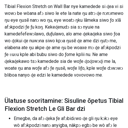
Tibial Flexion Stretch on Wall Bar nye kamedede si ɖea vi si
wowɔ be wòana afɔ siwo le ete la nate ŋu atrɔ ɖe nɔnɔmewo
ŋu eye ŋusẽ nanɔ wo ŋu, eye woatɔ ŋku lãmeka siwo ƒo xlã
afɔkpodzi ƒe ƒu koŋ. Kekeɖenudɔ sia sɔ nyuie na
kamedefefewɔlawo, duƒulawo, alo ame ɖekaɖeka siwo ƒoa
wo ɖokui ɖe nuwɔna siwo kpɔa ŋusẽ ɖe ame dzi ŋutɔ me,
elabena ate ŋu akpe ɖe ame ŋu be woaxe mɔ ɖe afɔkpodzi
ƒe ʋuʋu kple abi bubu siwo do ƒome kplii nu. Ne ame
ɖekaɖekawo tsɔ kamedede sia de woƒe ɖoɖowɔɖi me la,
woate ŋu ana woƒe afɔ ƒe ŋusẽ, woƒe liƒo, kple woƒe dɔwɔwɔ
bliboa nanyo ɖe edzi le kamedede vovovowo me.
Ülatuse sooritamine: Sisuline õpetus Tibial
Flexion Stretch Le Gli Bar dzi
Emegbe, da afɔ ɖeka ƒe afɔbidɛwo ɖe gli ŋu kɔkɔ eye
wò afɔkpodzi nanɔ anyigba, nàkpɔ egbɔ be wò afɔ le