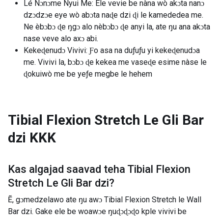
Lé Nɔnɔme Nyui Me: Ele vevie be nàna wò akɔta nanɔ
dzɔdzɔe eye wò abɔta naɖe dzi ɖi le kamededea me.
Ne èbɔbɔ ɖe ŋgɔ alo nèbɔbɔ ɖe anyi la, ate ŋu ana akɔta
nase veve alo axɔ abi.
Kekeɖenudɔ Vivivi: Ƒo asa na duƒuƒu yi kekeɖenudɔa
me. Vivivi la, bɔbɔ ɖe kekea me vaseɖe esime nàse le
ɖokuiwò me be yeƒe megbe le hehem
Tibial Flexion Stretch Le Gli Bar
dzi
KKK
Kas algajad saavad teha
Tibial Flexion
Stretch Le Gli Bar dzi
?
Ẽ, gɔmedzelawo ate ŋu awɔ Tibial Flexion Stretch le Wall
Bar dzi. Gake ele be woawɔe ŋuɖɔɖɔɖo kple vivivi be