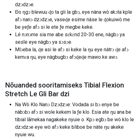
dzɔdzɔe.
Ðo ŋgɔ blewuu ɖo ta gli la gbɔ, eye nàna wò akɔta kple
afɔ nanɔ dzɔdzɔe, vaseɖe esime nàse le ɖokuiwò me
be yeƒe afɔ si le ete ƒe megbe keke.
Lé nɔnɔme sia me abe sɛkɛnd 20-30 ene, nàgbɔ ya
sesĩe eye nàgbɔ ya sɔsɔe.
Mlɔeba la, ɖe asi le afɔ si keke la ŋu eye nàtrɔ ɖe afɔ
kemɛa ŋu, eye nàgbugbɔ afɔɖeɖe mawo ke awɔ.
Nõuanded sooritamiseks Tibial Flexion
Stretch Le Gli Bar dzi
Na Wò Klo Nanɔ Dzɔdzɔe: Vodada si bɔ enye be
nàbɔbɔ afɔ si wole kekem la ƒe klo. Esia ate ŋu ana be
tibial lãmekaa nagakeke nyuie o. Kpɔ egbɔ be wò klo le
dzɔdzɔe eye wò afɔ keke bliboe be nàte ŋu akeke
nyuie wu.