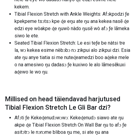
kekem.
Tibial Flexion Stretch with Ankle Weights: Afɔkpodzi ƒe
kpekpeme tsɔtsɔ kpe ɖe eŋu ate ŋu ana kekea nasẽ ɖe
edzi eye wòakpe ɖe ŋuwò nàdo ŋusẽ wò afɔ ƒe lãmeka
siwo le ete.
Seated Tibial Flexion Stretch: Le esi teƒe be nàtsi tre
la, wɔ kekea esime nèbɔbɔ nɔ zikpui alo zikpui dzi. Esia
ate ŋu anye tiatia si me nuteɖeamedzi boo aɖeke mele
o na amesiwo ŋu dadasɔ ƒe kuxiwo le alo lãmesẽkuxi
aɖewo le wo ŋu.
Millised on head täiendavad harjutused
Tibial Flexion Stretch Le Gli Bar dzi
?
Afɔti ƒe Kekeɖenudɔwɔwɔ: Kekeɖenudɔ siawo ate ŋu
akpe ɖe Tibial Flexion Stretch On Wall Bar ŋu to afɔ ƒe
asitɔtrɔ le nɔnɔme bliboa ŋu me, si ate ŋu ana