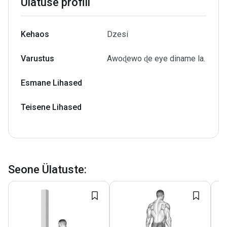
Ülatuse profiil
Kehaos
Dzesi
Varustus
Awoɖewo ɖe eye diname la.
Esmane Lihased
Teisene Lihased
Seone Ülatuste
: