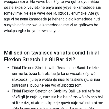
woagaxɔ abi o. Ele vevie be nàɖo to wò ŋutilã eye màtue
sesĩe akpa o, vevietɔ ne ènye ame yeye le kamedede sia
ƒomevi me. Ne èse veve aɖe la, dzudzɔ enumake. Ate ŋu
aɖe vi be nàna kamedede ƒe hehenala alo kamedede ŋuti
nunyala nafia mɔ wò le kamededea me zi ʋɛ gbãtɔwo be
wòakpɔ egbɔ be yele ewɔm nyuie.
Millised on tavalised variatsioonid
Tibial
Flexion Stretch Le Gli Bar dzi
?
Tibial Flexion Stretch with Resistance Band: Le tɔtrɔ
sia me la, èzãa tsitretsitsi ƒe ka si woxatsa ɖe wò
afɔkpodzi ŋu eye wòbla ɖe nusi le tsitrenu ŋu, si naa
tsitretsitsi bubu ne èle wò afɔkpodzi ƒom.
Tibial Flexion Stretch on Stability Ball: Le esi teƒe be
nàzã gli ƒe ʋuƒo la, tɔtrɔ sia bia be nàtsɔ wò afɔ aɖo bɔl
si li ke dzi, si ate ŋu akpe ɖe ŋuwò nàƒo wò nuto si me
nèle la eye wò dadasɔ nanyo ɖe edzi esime nèle