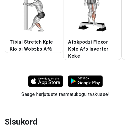
Tibial Stretch Kple
Afɔkpodzi Flexor
A
Klo si Wobɔbɔ Afã
Kple Afɔ Inverter
K
Keke
K
Saage harjutuste raamatukogu taskusse!
Sisukord