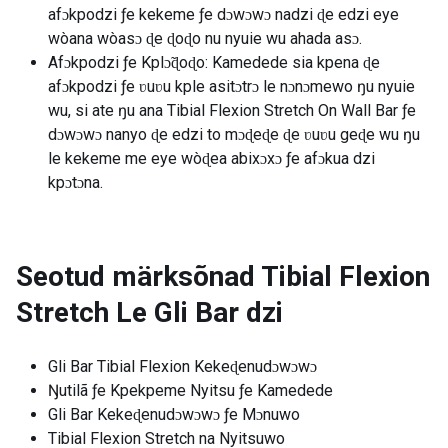
afɔkpodzi ƒe kekeme ƒe dɔwɔwɔ nadzi ɖe edzi eye
wòana wòasɔ ɖe ɖoɖo nu nyuie wu ahada asɔ.
Afɔkpodzi ƒe Kplɔ̃ɖoɖo: Kamedede sia kpena ɖe
afɔkpodzi ƒe ʋuʋu kple asitɔtrɔ le nɔnɔmewo ŋu nyuie
wu, si ate ŋu ana Tibial Flexion Stretch On Wall Bar ƒe
dɔwɔwɔ nanyo ɖe edzi to mɔɖeɖe ɖe ʋuʋu geɖe wu ŋu
le kekeme me eye wòɖea abixɔxɔ ƒe afɔkua dzi
kpɔtɔna.
Seotud märksõnad
Tibial Flexion
Stretch Le Gli Bar dzi
Gli Bar Tibial Flexion Kekeɖenudɔwɔwɔ
Ŋutilã ƒe Kpekpeme Nyitsu ƒe Kamedede
Gli Bar Kekeɖenudɔwɔwɔ ƒe Mɔnuwo
Tibial Flexion Stretch na Nyitsuwo