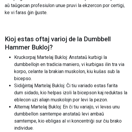
aŭ taŭgecan profesiulon unue pruvi la ekzercon por certigi,
ke vi faras ĝin ĝuste.
Kioj estas oftaj varioj de la
Dumbbell
Hammer Bukloj
?
Kruckorpaj Martelaj Bukloj: Anstataŭ kurbigi la
dumbbellojn en tradicia maniero, vi kurbigas ilin tra via
korpo, celante la brakian muskolon, kiu kuŝas sub la
bicepso.
Sidiĝintaj Martelaj Bukloj: Ĉi tiu variado estas farita
dum sidado, kio helpas izoli la bicepson kaj reduktas la
eblecon uzi aliajn muskolojn por levi la pezon.
Alternaj Martelaj Bukloj: En ĉi tiu variaĵo, vi levas unu
dumbbellon samtempe anstataŭ levi ambaŭ
samtempe, kio ebligas al vi koncentriĝi sur ĉiu brako
individue.