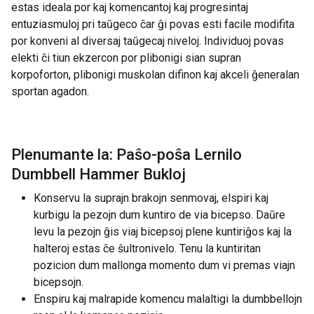
estas ideala por kaj komencantoj kaj progresintaj
entuziasmuloj pri taŭgeco ĉar ĝi povas esti facile modifita
por konveni al diversaj taŭgecaj niveloj. Individuoj povas
elekti ĉi tiun ekzercon por plibonigi sian supran
korpoforton, plibonigi muskolan difinon kaj akceli ĝeneralan
sportan agadon.
Plenumante la: Paŝo-poŝa Lernilo
Dumbbell Hammer Bukloj
Konservu la suprajn brakojn senmovaj, elspiri kaj
kurbigu la pezojn dum kuntiro de via bicepso. Daŭre
levu la pezojn ĝis viaj bicepsoj plene kuntiriĝos kaj la
halteroj estas ĉe ŝultronivelo. Tenu la kuntiritan
pozicion dum mallonga momento dum vi premas viajn
bicepsojn.
Enspiru kaj malrapide komencu malaltigi la dumbbellojn