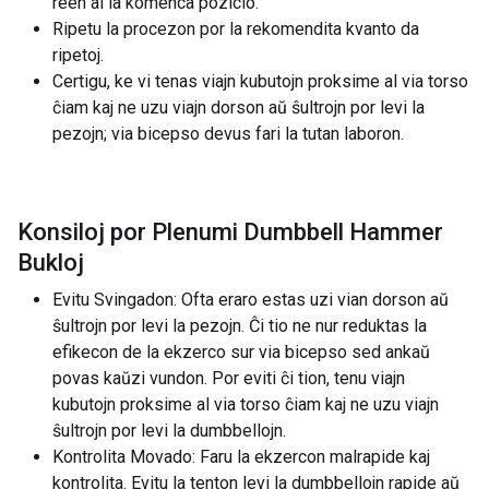
reen al la komenca pozicio.
Ripetu la procezon por la rekomendita kvanto da
ripetoj.
Certigu, ke vi tenas viajn kubutojn proksime al via torso
ĉiam kaj ne uzu viajn dorson aŭ ŝultrojn por levi la
pezojn; via bicepso devus fari la tutan laboron.
Konsiloj por Plenumi Dumbbell Hammer
Bukloj
Evitu Svingadon: Ofta eraro estas uzi vian dorson aŭ
ŝultrojn por levi la pezojn. Ĉi tio ne nur reduktas la
efikecon de la ekzerco sur via bicepso sed ankaŭ
povas kaŭzi vundon. Por eviti ĉi tion, tenu viajn
kubutojn proksime al via torso ĉiam kaj ne uzu viajn
ŝultrojn por levi la dumbbellojn.
Kontrolita Movado: Faru la ekzercon malrapide kaj
kontrolita. Evitu la tenton levi la dumbbellojn rapide aŭ