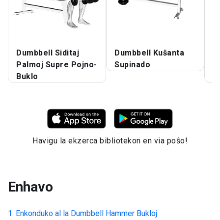
Dumbbell Siditaj
Dumbbell Kuŝanta
D
Palmoj Supre Pojno-
Supinado
B
Buklo
P
Havigu la ekzerca bibliotekon en via poŝo!
Enhavo
Enkonduko al la
Dumbbell Hammer Bukloj