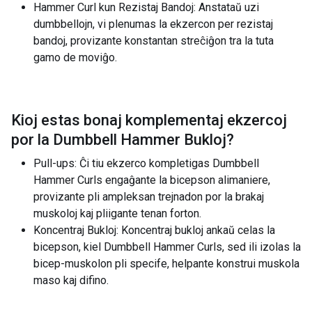
Hammer Curl kun Rezistaj Bandoj: Anstataŭ uzi
dumbbellojn, vi plenumas la ekzercon per rezistaj
bandoj, provizante konstantan streĉiĝon tra la tuta
gamo de moviĝo.
Kioj estas bonaj komplementaj ekzercoj
por la
Dumbbell Hammer Bukloj
?
Pull-ups: Ĉi tiu ekzerco kompletigas Dumbbell
Hammer Curls engaĝante la bicepson alimaniere,
provizante pli ampleksan trejnadon por la brakaj
muskoloj kaj pliigante tenan forton.
Koncentraj Bukloj: Koncentraj bukloj ankaŭ celas la
bicepson, kiel Dumbbell Hammer Curls, sed ili izolas la
bicep-muskolon pli specife, helpante konstrui muskola
maso kaj difino.