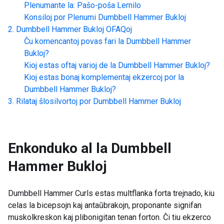
Plenumante la: Paŝo-poŝa Lernilo
Konsiloj por Plenumi
Dumbbell Hammer Bukloj
Dumbbell Hammer Bukloj
OFAQoj
Ĉu komencantoj povas fari la
Dumbbell Hammer
Bukloj
?
Kioj estas oftaj varioj de la
Dumbbell Hammer Bukloj
?
Kioj estas bonaj komplementaj ekzercoj por la
Dumbbell Hammer Bukloj
?
Rilataj ŝlosilvortoj por
Dumbbell Hammer Bukloj
Enkonduko al la
Dumbbell
Hammer Bukloj
Dumbbell Hammer Curls estas multflanka forta trejnado, kiu
celas la bicepsojn kaj antaŭbrakojn, proponante signifan
muskolkreskon kaj plibonigitan tenan forton. Ĉi tiu ekzerco