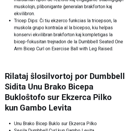
muskolojn, plibonigante ĝeneralan brakforton kaj
ekvilibron.
Tricep Dips: Ĉi tiu ekzerco funkcias la tricepson, la
muskola grupo kontraŭa al la bicepso, kiu helpas
konservi ekvilibran brakforton kaj kompletigas la
bicep-fokusitan trejnadon de la Dumbbell Seated One
Arm Bicep Curl on Exercise Ball with Leg Raised.
Rilataj ŝlosilvortoj por
Dumbbell
Sidita Unu Brako Bicepa
Bukloŝtofo sur Ekzerca Pilko
kun Gambo Levita
Unu Brako Bicep Buklo sur Ekzerca Pilko
Sesila Dumbbell Curl kun Gambo Levita