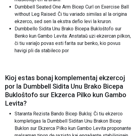
Dumbbell Seated One Arm Bicep Curl on Exercise Ball
without Leg Raised: Ĉi tiu variado similas al la origina
ekzerco, sed sen la ekstra defio levi la kruron.
Dumbbello Sidita Unu Brako Bicepa Bukloŝtofo sur
Benko kun Gambo Levita: Anstataŭ uzi ekzercan pilkon,
ĉi tiu variaĵo povas esti farita sur benko, kio povus
havigi pli da stabileco por
Kioj estas bonaj komplementaj ekzercoj
por la
Dumbbell Sidita Unu Brako Bicepa
Bukloŝtofo sur Ekzerca Pilko kun Gambo
Levita
?
Staranta Rezista Bando Bicep Bukloj: Ĉi tiu ekzerco
kompletigas la Dumbbell Siditan Unu Brakon Bicep
Buklon sur Ekzerca Pilko kun Gambo Levita proponante
malsaman tipon de rezisto kaj engaĝante stabiligigajn