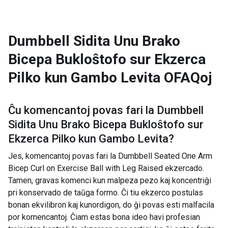
Dumbbell Sidita Unu Brako
Bicepa Bukloŝtofo sur Ekzerca
Pilko kun Gambo Levita
OFAQoj
Ĉu komencantoj povas fari la
Dumbbell
Sidita Unu Brako Bicepa Bukloŝtofo sur
Ekzerca Pilko kun Gambo Levita
?
Jes, komencantoj povas fari la Dumbbell Seated One Arm
Bicep Curl on Exercise Ball with Leg Raised ekzercado.
Tamen, gravas komenci kun malpeza pezo kaj koncentriĝi
pri konservado de taŭga formo. Ĉi tiu ekzerco postulas
bonan ekvilibron kaj kunordigon, do ĝi povas esti malfacila
por komencantoj. Ĉiam estas bona ideo havi profesian