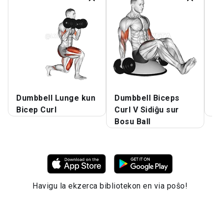
Dumbbell Lunge kun
Dumbbell Biceps
D
Bicep Curl
Curl V Sidiĝu sur
C
Bosu Ball
Havigu la ekzerca bibliotekon en via poŝo!