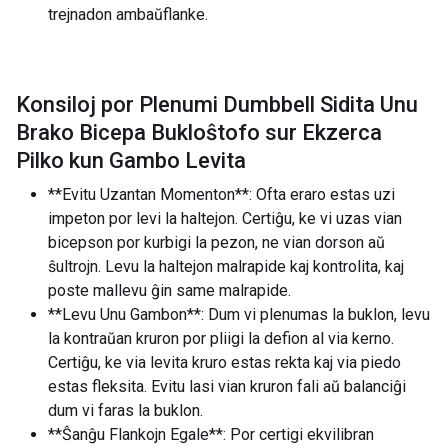
trejnadon ambaŭflanke.
Konsiloj por Plenumi Dumbbell Sidita Unu
Brako Bicepa Bukloŝtofo sur Ekzerca
Pilko kun Gambo Levita
**Evitu Uzantan Momenton**: Ofta eraro estas uzi
impeton por levi la haltejon. Certiĝu, ke vi uzas vian
bicepson por kurbigi la pezon, ne vian dorson aŭ
ŝultrojn. Levu la haltejon malrapide kaj kontrolita, kaj
poste mallevu ĝin same malrapide.
**Levu Unu Gambon**: Dum vi plenumas la buklon, levu
la kontraŭan kruron por pliigi la defion al via kerno.
Certiĝu, ke via levita kruro estas rekta kaj via piedo
estas fleksita. Evitu lasi vian kruron fali aŭ balanciĝi
dum vi faras la buklon.
**Ŝanĝu Flankojn Egale**: Por certigi ekvilibran