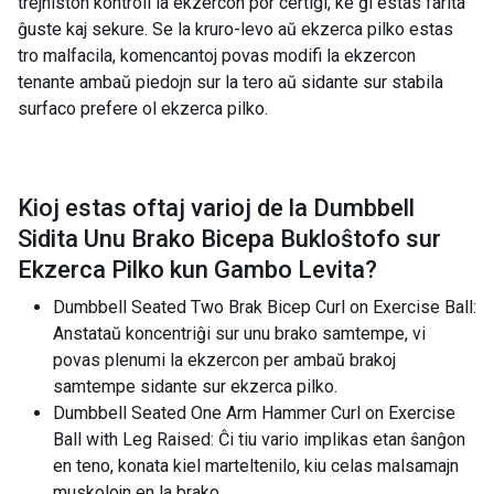
trejniston kontroli la ekzercon por certigi, ke ĝi estas farita
ĝuste kaj sekure. Se la kruro-levo aŭ ekzerca pilko estas
tro malfacila, komencantoj povas modifi la ekzercon
tenante ambaŭ piedojn sur la tero aŭ sidante sur stabila
surfaco prefere ol ekzerca pilko.
Kioj estas oftaj varioj de la
Dumbbell
Sidita Unu Brako Bicepa Bukloŝtofo sur
Ekzerca Pilko kun Gambo Levita
?
Dumbbell Seated Two Brak Bicep Curl on Exercise Ball:
Anstataŭ koncentriĝi sur unu brako samtempe, vi
povas plenumi la ekzercon per ambaŭ brakoj
samtempe sidante sur ekzerca pilko.
Dumbbell Seated One Arm Hammer Curl on Exercise
Ball with Leg Raised: Ĉi tiu vario implikas etan ŝanĝon
en teno, konata kiel marteltenilo, kiu celas malsamajn
muskolojn en la brako.