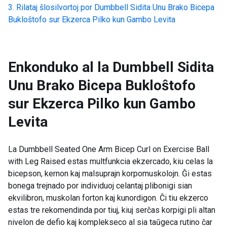
Rilataj ŝlosilvortoj por
Dumbbell Sidita Unu Brako Bicepa
Bukloŝtofo sur Ekzerca Pilko kun Gambo Levita
Enkonduko al la
Dumbbell Sidita
Unu Brako Bicepa Bukloŝtofo
sur Ekzerca Pilko kun Gambo
Levita
La Dumbbell Seated One Arm Bicep Curl on Exercise Ball
with Leg Raised estas multfunkcia ekzercado, kiu celas la
bicepson, kernon kaj malsuprajn korpomuskolojn. Ĝi estas
bonega trejnado por individuoj celantaj plibonigi sian
ekvilibron, muskolan forton kaj kunordigon. Ĉi tiu ekzerco
estas tre rekomendinda por tiuj, kiuj serĉas korpigi pli altan
nivelon de defio kaj komplekseco al sia taŭgeca rutino ĉar