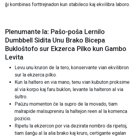
ĝi kombinas forttrejnadon kun stabileco kaj ekvilibra laboro.
Plenumante la: Paŝo-poŝa Lernilo
Dumbbell Sidita Unu Brako Bicepa
Bukloŝtofo sur Ekzerca Pilko kun Gambo
Levita
Levu unu kruron de la tero, konservante vian ekvilibron
sur la ekzerca pilko.
Kun la haltero en via mano, tenu vian kubuton proksime
al via korpo kaj faru buklon, levante la halteron al via
ŝultro.
Paŭzu momenton ĉe la supro de la movado, tiam
malrapide malsupreniru la haltejon reen al la komenca
pozicio.
Ripetu la ekzercon por via dezirata nombro da ripetoj,
tiam ŝanĝu al la alia brako kaj kruro, certigante egalan