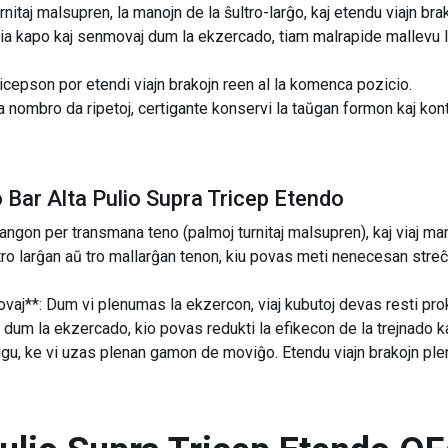
nitaj malsupren, la manojn de la ŝultro-larĝo, kaj etendu viajn br
via kapo kaj senmovaj dum la ekzercado, tiam malrapide mallevu l
icepson por etendi viajn brakojn reen al la komenca pozicio.
a nombro da ripetoj, certigante konservi la taŭgan formon kaj kon
 Bar Alta Pulio Supra Tricep Etendo
ngon per transmana teno (palmoj turnitaj malsupren), kaj viaj mano
tro larĝan aŭ tro mallarĝan tenon, kiu povas meti nenecesan streĉon
aj**: Dum vi plenumas la ekzercon, viaj kubutoj devas resti pro
 dum la ekzercado, kio povas redukti la efikecon de la trejnado kaj
u, ke vi uzas plenan gamon de moviĝo. Etendu viajn brakojn plen