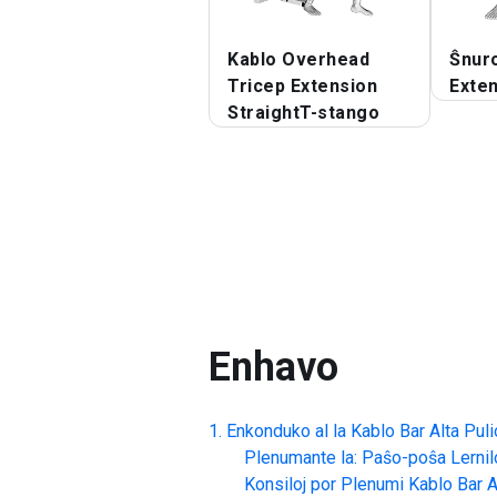
Kablo Overhead
Ŝnuro
Tricep Extension
Exte
StraightT-stango
Enhavo
Enkonduko al la
Kablo Bar Alta Pul
Plenumante la: Paŝo-poŝa Lernil
Konsiloj por Plenumi
Kablo Bar A