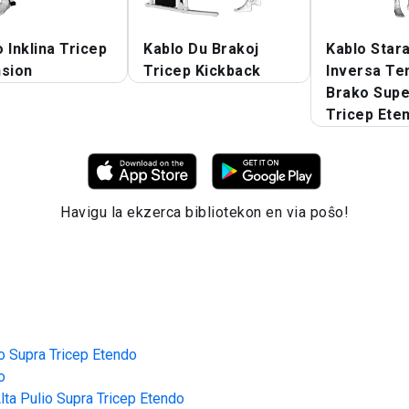
 Inklina Tricep
Kablo Du Brakoj
Kablo Star
nsion
Tricep Kickback
Inversa Te
Brako Sup
Tricep Ete
Havigu la ekzerca bibliotekon en via poŝo!
io Supra Tricep Etendo
o
lta Pulio Supra Tricep Etendo