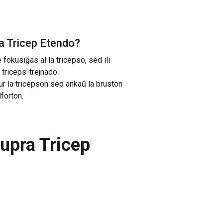
ra Tricep Etendo
?
fokusiĝas al la tricepso, sed ili
 triceps-trejnado.
r la tricepson sed ankaŭ la bruston
forton.
Supra Tricep