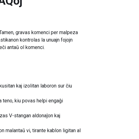
AQoj
. Tamen, gravas komenci per malpeza
stikanon kontrolas la unuajn fojojn
reĉi antaŭ ol komenci.
sitan kaj izolitan laboron sur ĉiu
 teno, kiu povas helpi engaĝi
uzas V-stangan aldonaĵon kaj
n malantaŭ vi, tirante kablon ligitan al