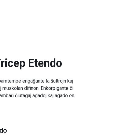
Tricep Etendo
 samtempe engaĝante la ŝultrojn kaj
aj muskolan difinon. Enkorpigante ĉi
or ambaŭ ĉiutagaj agadoj kaj agado en
ndo