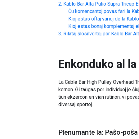
Kablo Bar Alta Pulio Supra Tricep 
Ĉu komencantoj povas fari la
Kab
Kioj estas oftaj varioj de la
Kablo
Kioj estas bonaj komplementaj ek
Rilataj ŝlosilvortoj por
Kablo Bar Al
Enkonduko al la
La Cable Bar High Pulley Overhead Tri
kernon. Ĝi taŭgas por individuoj je ĉi
tiun ekzercon en vian rutinon, vi pova
diversaj sportoj.
Plenumante la: Paŝo-poŝa 