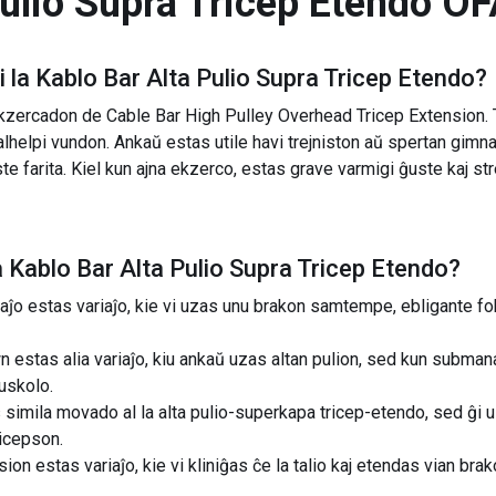
ulio Supra Tricep Etendo
OF
 la
Kablo Bar Alta Pulio Supra Tricep Etendo
?
kzercadon de Cable Bar High Pulley Overhead Tricep Extension
lhelpi vundon. Ankaŭ estas utile havi trejniston aŭ spertan gimna
te farita. Kiel kun ajna ekzerco, estas grave varmigi ĝuste kaj st
a
Kablo Bar Alta Pulio Supra Tricep Etendo
?
ĵo estas variaĵo, kie vi uzas unu brakon samtempe, ebligante foku
estas alia variaĵo, kiu ankaŭ uzas altan pulion, sed kun submana
uskolo.
simila movado al la alta pulio-superkapa tricep-etendo, sed ĝi 
icepson.
n estas variaĵo, kie vi kliniĝas ĉe la talio kaj etendas vian brako