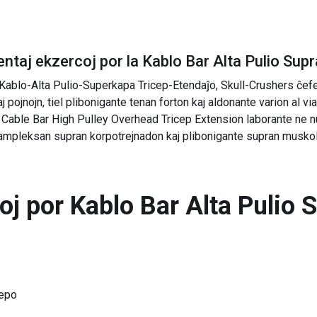
ntaj ekzercoj por la
Kablo Bar Alta Pulio Sup
 Kablo-Alta Pulio-Superkapa Tricep-Etendaĵo, Skull-Crushers ĉefe 
 pojnojn, tiel plibonigante tenan forton kaj aldonante varion al via
Cable Bar High Pulley Overhead Tricep Extension laborante ne nu
li ampleksan supran korpotrejnadon kaj plibonigante supran muskol
toj por
Kablo Bar Alta Pulio 
cepo