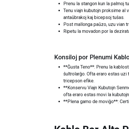
Prenu la stangon kun la palmoj tur
Tenu viajn kubutojn proksime al 
antaŭbrakoj kaj bicepsoj tuŝas.
Post mallonga paŭzo, uzu vian tr
Ripetu la movadon por la dezirat
Konsiloj por Plenumi Kablo
**Ĝusta Teno**: Prenu la kablosta
ŝultrolarĝo. Ofta eraro estas uzi 
tricepson efike.
**Konservu Viajn Kubutojn Senmov
ofta eraro estas movi la kubutojn
**Plena gamo de moviĝo**: Certig