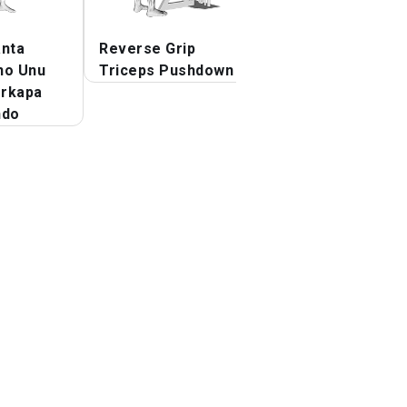
anta
Reverse Grip
Du Brakoj Tricep
no Unu
Triceps Pushdown
Kickback
erkapa
ndo