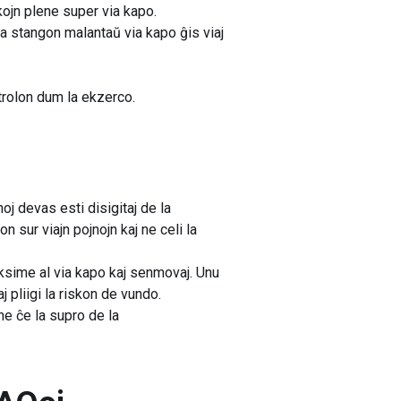
akojn plene super via kapo.
a stangon malantaŭ via kapo ĝis viaj
trolon dum la ekzerco.
j devas esti disigitaj de la
 sur viajn pojnojn kaj ne celi la
ksime al via kapo kaj senmovaj. Unu
 pliigi la riskon de vundo.
e ĉe la supro de la