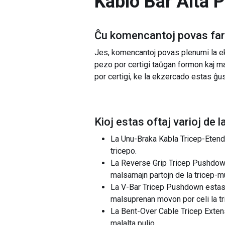
Kablo Bar Alta P
Ĉu komencantoj povas fari
Jes, komencantoj povas plenumi la e
pezo por certigi taŭgan formon kaj ma
por certigi, ke la ekzercado estas ĝus
Kioj estas oftaj varioj de l
La Unu-Braka Kabla Tricep-Etenda
tricepo.
La Reverse Grip Tricep Pushdown 
malsamajn partojn de la tricep-m
La V-Bar Tricep Pushdown estas 
malsuprenan movon por celi la tr
La Bent-Over Cable Tricep Extensio
malalta pulio.