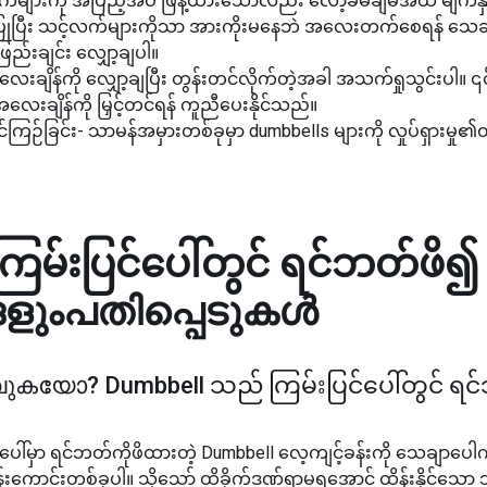
်များကို အပြည့်အဝ ဖြန့်ထားသော်လည်း လော့ခ်မချမီအထိ မျက်နှာက
ြုပြီး သင့်လက်များကိုသာ အားကိုးမနေဘဲ အလေးတက်စေရန် သေချာပ
်းချင်း လျှော့ချပါ။
ချိန်ကို လျှော့ချပြီး တွန်းတင်လိုက်တဲ့အခါ အသက်ရှုသွင်းပါ။ ၎င်
းချိန်ကို မြှင့်တင်ရန် ကူညီပေးနိုင်သည်။
်ကြဉ်ခြင်း- သာမန်အမှားတစ်ခုမှာ dumbbells များကို လှုပ်ရှားမှု
ြမ်းပြင်ပေါ်တွင် ရင်ဘတ်ဖိ၍
ംപതിപ്പെടുകള്‍
ാവുകയോ?
Dumbbell သည် ကြမ်းပြင်ပေါ်တွင် ရ
်မှာ ရင်ဘတ်ကိုဖိထားတဲ့ Dumbbell လေ့ကျင့်ခန်းကို သေချာပေါ
န်းကောင်းတစ်ခုပါ။ သို့သော် ထိခိုက်ဒဏ်ရာမရအောင် ထိန်းနိုင်သ