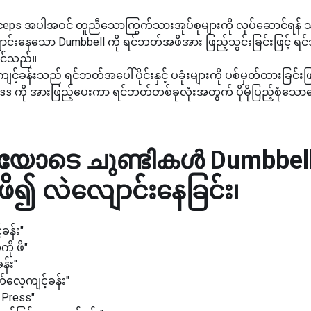
့် triceps အပါအဝင် တူညီသောကြွက်သားအုပ်စုများကို လုပ်ဆောင်ရန် သင
လျောင်းနေသော Dumbbell ကို ရင်ဘတ်အဖိအား ဖြည့်သွင်းခြင်းဖြင့် ရင်ဘ
ဆောင်သည်။
်ခန်းသည် ရင်ဘတ်အပေါ်ပိုင်းနှင့် ပခုံးများကို ပစ်မှတ်ထားခြင်းဖြင
ကို အားဖြည့်ပေးကာ ရင်ဘတ်တစ်ခုလုံးအတွက် ပိုမိုပြည့်စုံသောလေ့
ോടെ ചുണ്ടികൾ
Dumbbell
ဖိ၍ လဲလျောင်းနေခြင်း၊
ခန်း"
ို ဖိ"
န်း"
တ်လေ့ကျင့်ခန်း"
 Press"