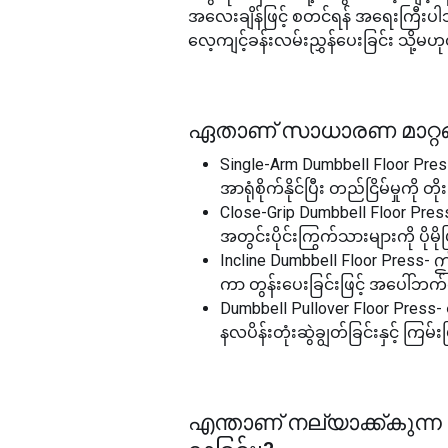
အလေးချိန်ဖြင့် စတင်ရန် အရေးကြီး
လေ့ကျင့်ခန်းလမ်းညွှန်ပေးခြင်း သို့မ
ഏതാണ് സാധാരണ മാറ്റ
Single-Arm Dumbbell Floor Pres
အာရုံစိုက်နိုင်ပြီး တည်ငြိမ်မှုကို တ
Close-Grip Dumbbell Floor Press-
အတွင်းပိုင်းကြွက်သားများကို ပိုမိ
Incline Dumbbell Floor Press- ဤပ
ကာ တွန်းပေးခြင်းဖြင့် အပေါ်ဘက်ရ
Dumbbell Pullover Floor Press
နလပိန်းတုံးဆွဲချွတ်ခြင်းနှင့် ကြမ်
എന്താണ് നല്യാക്ക്കുന്