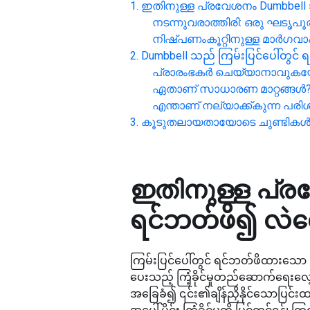
ഇതിനുള്ള പ്രവേശനം
Dumbbell 
നടന്നുവരാത്തിരി: ഒരു ഘടൃപൂര
നിഷ്പണംകൂറ്റിനുള്ള മാര്‍ഗ
Dumbbell သည် ကြမ်းပြင်ပေါ်တွင် 
പ്രാരംഭകര്‍ ചെയ്യാനാവുക
ഏതാണ് സാധാരണ മാറ്റങ്ങൾ
എന്താണ് നല്യാക്ക്കുന്ന പരി
കൂടുതലായതായോടെ ചുണ്ടിക
ഇതിനുള്ള പ്
ရင်ဘတ်ဖိ၍ လဲလျ
ကြမ်းပြင်ပေါ်တွင် ရင်ဘတ်ဖိထားသော D
ပေးသည့် ကြံ့ခိုင်မှုတည်ဆောက်ရေးလ
အခြေခံ၍ ၎င်း၏ချိန်ညှိနိုင်သောပြင်းထန