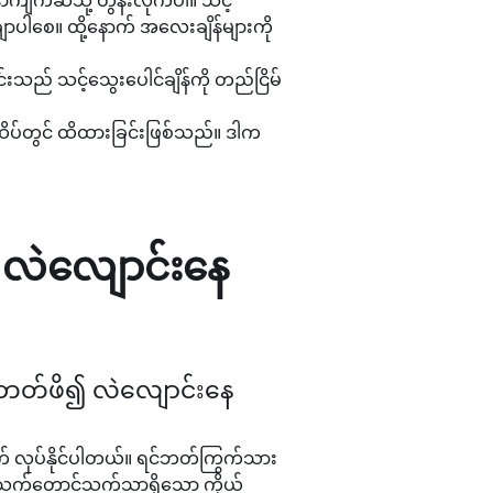
ျက်ဆီသို့ တွန်းလိုက်ပါ။ သင့်
ါစေ။ ထို့နောက် အလေးချိန်များကို
းသည် သင့်သွေးပေါင်ချိန်ကို တည်ငြိမ်
၏ထိပ်တွင် ထိထားခြင်းဖြစ်သည်။ ဒါက
 လဲလျောင်းနေ
င်ဘတ်ဖိ၍ လဲလျောင်းနေ
က် လုပ်နိုင်ပါတယ်။ ရင်ဘတ်ကြွက်သား
ော သက်တောင့်သက်သာရှိသော ကိုယ်