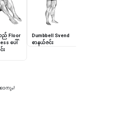
ည် Floor
Dumbbell Svend
Dumbbell Incline
ss ပေါ်
စာနယ်ဇင်း
Palm-in Press
င်း
കാനും!