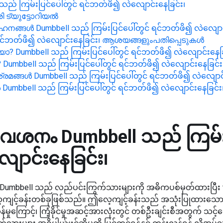
သည် ကြမ်းပြင်ပေါ်တွင် ရင်ဘတ်ဖိ၍ လဲလျောင်းနေခြင်း၊
ി ട്യുട്ടോറിയൽ
വാഹനങ്ങൾ
Dumbbell သည် ကြမ်းပြင်ပေါ်တွင် ရင်ဘတ်ဖိ၍ လဲလျောင်
ရင်ဘတ်ဖိ၍ လဲလျောင်းနေခြင်း၊
ആശയങ്ങളുംപതിപ്പെടുകള്‍
യോ?
Dumbbell သည် ကြမ်းပြင်ပေါ်တွင် ရင်ဘတ်ဖိ၍ လဲလျောင်းနေခြ
?
Dumbbell သည် ကြမ်းပြင်ပေါ်တွင် ရင်ဘတ်ဖိ၍ လဲလျောင်းနေခြင်း
ശ്രമങ്ങൾ
Dumbbell သည် ကြမ်းပြင်ပေါ်တွင် ရင်ဘတ်ဖိ၍ လဲလျောင်
ൾ
Dumbbell သည် ကြမ်းပြင်ပေါ်တွင် ရင်ဘတ်ဖိ၍ လဲလျောင်းနေခြင်း
രവേശനം
Dumbbell သည် ကြမ်းပ
ောင်းနေခြင်း၊
umbbell သည် လည်ပင်းကြွက်သားများကို အဓိကပစ်မှတ်ထားပြီး trice
ေ့ကျင့်ခန်းတစ်ခုဖြစ်သည်။ ဤလေ့ကျင့်ခန်းသည် အသုံးပြုထားသေ
်မှုကြောင့်၊ ကြံ့ခိုင်မှုအဆင့်အားလုံးတွင် တစ်ဦးချင်းစီအတွက် သင