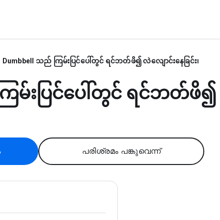
Dumbbell သည် ကြမ်းပြင်ပေါ်တွင် ရင်ဘတ်ဖိ၍ လဲလျောင်းနေခြင်း၊
ြမ်းပြင်ပေါ်တွင် ရင်ဘတ်ဖိ၍
ക
പരിശ്രമം പങ്കുവെന്ന്