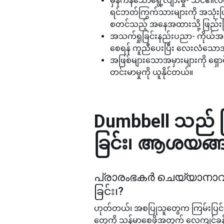
မှန်ကန်သောရွေ့လျားမှု- သင်၏လက
ရင်ဘတ်ကြွက်သားများကို အသုံးပ
စတင်သည့် အနေအထားသို့ ဖြည်းဖြည
အသက်ရှုခြင်းနည်းပညာ- ကိုယ်အလေး
စေရန် ကူညီပေးပြီး လေးလံသောအလေ
အဖြစ်များသောအမှားများကို ရှောင
တင်းမာမှုကို ယူနိုင်တယ်။
Dumbbell သည် က
ခြင်း၊
ആശയങ്ങളു
പ്രാരംഭകര്‍ ചെയ്യാന
ခြင်း၊
?
ဟုတ်တယ်၊ အစပြုသူတွေက ကြမ်းပြင်ပေါ
တွေကို သန်မာစေဖို့အတွက် လေ့ကျင့်ခ