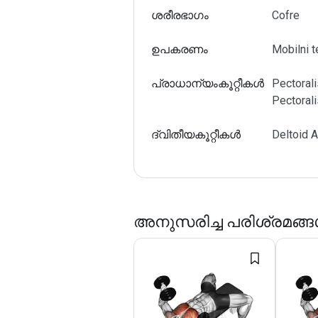
ശരീരഭാഗം
Cofre
ഉപകരണം
Mobilni t
പ്രാധാന്യംകൂറ്റീകള്‍
Pectorali
Pectorali
ദ്വിതീയകൂറ്റീകള്‍
Deltoid A
അനുസരിച്ച പരിശ്രമങ്