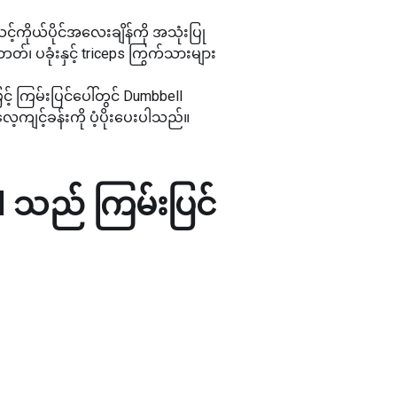
့်ကိုယ်ပိုင်အလေးချိန်ကို အသုံးပြု
တ်၊ ပခုံးနှင့် triceps ကြွက်သားများ
့် ကြမ်းပြင်ပေါ်တွင် Dumbbell
ကျင့်ခန်းကို ပံ့ပိုးပေးပါသည်။
 သည် ကြမ်းပြင်