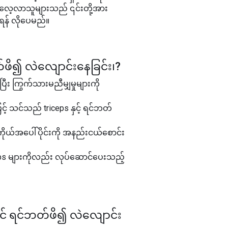
လေ့လာသူများသည် ၎င်းတို့အား
ိရန် လိုပေမည်။
်ဖိ၍ လဲလျောင်းနေခြင်း၊
?
း ကြွက်သားမညီမျှမှုများကို
ြင့် သင်သည် triceps နှင့် ရင်ဘတ်
ာကိုယ်အပေါ်ပိုင်းကို အနည်းငယ်စောင်း
eps များကိုလည်း လုပ်ဆောင်ပေးသည့်
ွင် ရင်ဘတ်ဖိ၍ လဲလျောင်း