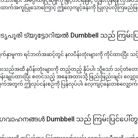
ြွက်သားများ အဓိပ္ပါယ်ဖွင့်ဆိုမှုကို မြှင့်တင်ရန်နှင့် တွန်းလှန်ရန် လိုအပ်သည
ထောက်အကူပြုသောကြောင့် ဤလေ့ကျင့်ခန်းကို ပြုလုပ်လိုကြမည်ဖ
ൃപൂരി ട്യുട്ടോറിയൽ Dumbbell သည် ကြမ်းပြင
က်နှာမူကာ ရင်ဘတ်အဆင့်တွင် နလပိန်းတုံးများကို ကိုင်ထားပြီး သင
ည်အထိ နပိန်းတုံးများကို တည့်တည့် နှိပ်ပါ၊ သို့သော် သင့်တံတော
ို ထိန်းချုပ်ထားပြီး စတင်သည့် အနေအထားသို့ ဖြည်းဖြည်းချင်း လျှော့
ွက် ဤလုပ်ငန်းစဉ်ကို ပြန်လုပ်ပါ၊ လေ့ကျင့်ခန်းတစ်လျှောက်တွင
‍ഗവാഹനങ്ങൾ Dumbbell သည် ကြမ်းပြင်ပေါ်တွ