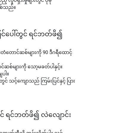
့် လှုပ်ရှားမှုများတွင် ပိုမို
ြစ်သည်။
်ပေါ်တွင် ရင်ဘတ်ဖိ၍
့်တံတောင်ဆစ်များကို 90 ဒီဂရီထောင့်
င်ဆစ်များကို သော့မခတ်ပါနှင့်။
ချပါ။
် သင့်ကျောသည် ကြမ်းပြင်နှင့် ပြား
င် ရင်ဘတ်ဖိ၍ လဲလျောင်း