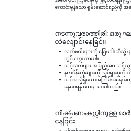
အပေါ်ပိုင်း ကြံ့ခိုင်မှုကို မြှင့်တင်ရန်၊ က
ကောင်းမွန်သော စွမ်းဆောင်ရည်ကို အ
നടന്നുവരാത്തിരി: ഒരു ഘട
လဲလျောင်းနေခြင်း၊
လက်ဖဝါးများကို ခြေဖဝါးဆီသို့ မျ
တွင် ကွေးထားပါ။
သင့်လက်များ အပြည့်အဝ ဆန့်သွားသ
နလပိန်းတုံးများကို လှုပ်ရှားမှုက
သင်အလိုရှိသောအကြိမ်အရေအတွက်အတ
နေစေရန် သေချာစေပါသည်။
നിഷ്പണംകൂറ്റിനുള്ള മാര്
နေခြင်း၊