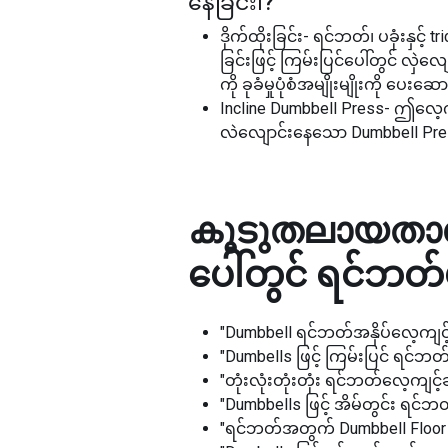
နေခြင်း၊
?
ဒိုက်ထိုးခြင်း- ရင်ဘတ်၊ ပခုံးနှင
ခြင်းဖြင့် ကြမ်းပြင်ပေါ်တွင် လှဲ
ကို ခုခံမှုပုံစံအမျိုးမျိုးကို ပေး
Incline Dumbbell Press- ဤလေ့ကျင့
လဲလျောင်းနေသော Dumbbell Press 
കൂടുതലായതായ
ပေါ်တွင် ရင်ဘတ်
"Dumbbell ရင်ဘတ်အနှိပ်လေ့ကျင့်
"Dumbells ဖြင့် ကြမ်းပြင် ရင်ဘတ်က
"တုံးလုံးတုံးတုံး ရင်ဘတ်လေ့ကျင့်ခ
"Dumbbells ဖြင့် အိမ်တွင်း ရင်ဘ
"ရင်ဘတ်အတွက် Dumbbell Floor