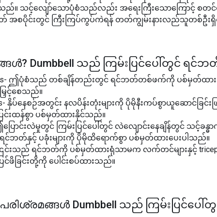
ပါသည်။ သင့်လျော်သောပုံစံသည်လည်း အရေးကြီးသောကြောင့် စတင်
ဟုတ် အစပိုင်းတွင် ကြီးကြပ်ကွပ်ကဲရန် တတ်ကျွမ်းနားလည်သူတစ်ဦးရှ
ങ്ങൾ?
Dumbbell သည် ကြမ်းပြင်ပေါ်တွင် ရင်ဘတ
s- ဤပုံစံသည် တစ်ချိန်တည်းတွင် ရင်ဘတ်တစ်ဖက်ကို ပစ်မှတ်ထားပြီ
ိုးမြှင့်စေသည်။
 နှိပ်နေစဉ်အတွင်း နလပိန်းတုံးများကို ပိုမိုနီးကပ်စွာယူဆောင်ခြင်းဖ
ုပြင်းထန်စွာ ပစ်မှတ်ထားနိုင်သည်။
ြောင်းလဲမှုတွင် ကြမ်းပြင်ပေါ်တွင် လဲလျောင်းနေချိန်တွင် သင့်ခန္ဓ
င်ဘတ်နှင့် ပခုံးများကို ပိုမိုထိရောက်စွာ ပစ်မှတ်ထားပေးပါသည်။
- ၎င်းသည် ရင်ဘတ်ကို ပစ်မှတ်ထားရုံသာမက လက်တင်များနှင့် tric
းပြင်ဖိခြင်းတို့ကို ပေါင်းစပ်ထားသည်။
ന പരിശ്രമങ്ങൾ
Dumbbell သည် ကြမ်းပြင်ပေါ်တ