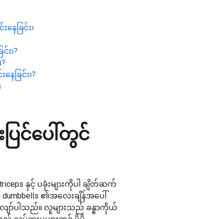
းနေခြင်း၊
င်း၊
?
၊
?
းနေခြင်း၊
?
၊
ြင်ပေါ်တွင်
ps နှင့် ပခုံးများကိုပါ ချိတ်ဆက်
ာ dumbbells ၏အလေးချိန်အပေါ်
့်လျော်ပါသည်။ လူများသည် ခန္ဓာကိုယ်