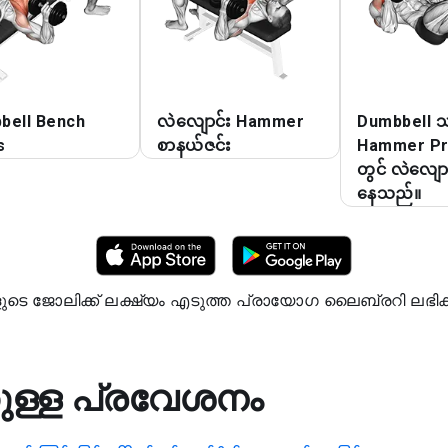
bell Bench
လဲလျောင်း Hammer
Dumbbell သ
s
စာနယ်ဇင်း
Hammer Pre
တွင် လဲလျော
နေသည်။
ളുടെ ജോലിക്ക് ലക്ഷ്യം എടുത്ത പ്രായോഗ ലൈബ്രറി ലഭിക്
്കുള്ള പ്രവേശനം