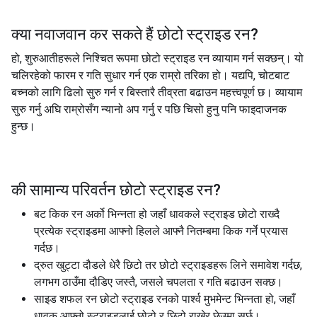
क्या नवाजवान कर सकते हैं
छोटो स्ट्राइड रन
?
हो, शुरुआतीहरूले निश्चित रूपमा छोटो स्ट्राइड रन व्यायाम गर्न सक्छन्। यो
चलिरहेको फारम र गति सुधार गर्न एक राम्रो तरिका हो। यद्यपि, चोटबाट
बच्नको लागि ढिलो सुरु गर्न र बिस्तारै तीव्रता बढाउन महत्त्वपूर्ण छ। व्यायाम
सुरु गर्नु अघि राम्रोसँग न्यानो अप गर्नु र पछि चिसो हुनु पनि फाइदाजनक
हुन्छ।
की सामान्य परिवर्तन
छोटो स्ट्राइड रन
?
बट किक रन अर्को भिन्नता हो जहाँ धावकले स्ट्राइड छोटो राख्दै
प्रत्येक स्ट्राइडमा आफ्नो हिलले आफ्नै नितम्बमा किक गर्ने प्रयास
गर्दछ।
द्रुत खुट्टा दौडले धेरै छिटो तर छोटो स्ट्राइडहरू लिने समावेश गर्दछ,
लगभग ठाउँमा दौडिए जस्तै, जसले चपलता र गति बढाउन सक्छ।
साइड शफल रन छोटो स्ट्राइड रनको पार्श्व मुभमेन्ट भिन्नता हो, जहाँ
धावक आफ्नो स्ट्राइडलाई छोटो र छिटो राखेर छेउमा सर्छ।