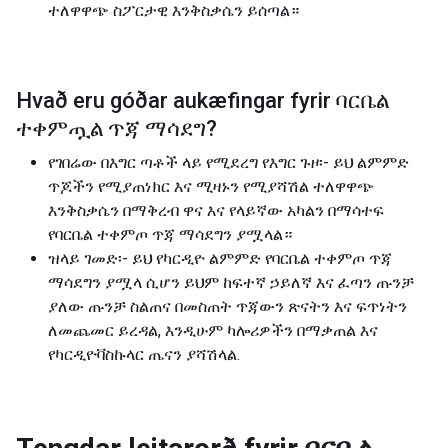
ተለዋዋጭ ስፖርታዊ እንቅስቃሴን ይሰጣል።
Hvað eru góðar aukæfingar fyrir
ባርቤል
ተቀምጧል ጥጃ ማሳደግ
?
የገበሬው በእግር ጣቶች ላይ የሚደረግ የእግር ጉዞ፡- ይህ ልምምድ
ጥጆችን የሚያጠነክር እና ሚዛኑን የሚያሻሽል ተለዋዋጭ
እንቅስቃሴን በማቅረብ ዋና እና የላይኛው አካልን በማሳተፍ
የባርቤል ተቀምጦ ጥጃ ማሳደግን ያሟላል።
ዝላይ ገመድ፡- ይህ የካርዲዮ ልምምድ የባርቤል ተቀምጦ ጥጃ
ማሳደግን ያሟላ ሲሆን ይህም ከፍተኛ ኃይለኛ እና ፈጣን ጡንቻ
ያለው ጡንቻ ስልጠና በመስጠት ጥጃውን ጽናትን እና ፍጥነትን
ለመጨመር ይረዳል, እንዲሁም ካሎሪዎችን በማቃጠል እና
የካርዲዮቫስኩላር ጤናን ያሻሽላል.