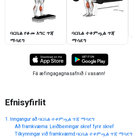
ባርቤል የቆመ እግር ጥጃ
ባርቤል ተቀምጧል ጥጃ
ባ
ማሳደግ
ማሳደግ
Fá æfingagagnasafnið í vasann!
Efnisyfirlit
Inngangur að
ባርቤል ተቀምጧል ጥጃ ማሳደግ
Að framkvæma: Leiðbeiningar skref fyrir skref
Tilkynningar við framkvæmd
ባርቤል ተቀምጧል ጥጃ ማሳደግ