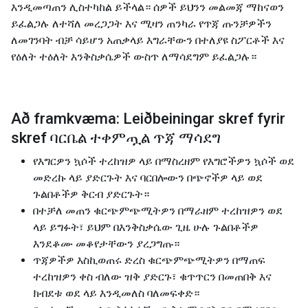
እንዲመጣጠን ሊስተካከል ይችላል። ሰዎች ይህንን መልመጃ ማከናወን
ይፈልጋሉ ለተሻለ መረጋጋት እና ሚዛን ጠንካራ የጥጃ ጡንቻዎችን
ለመገንባት ብቻ ሳይሆን አጠቃላይ እግራቸውን በተለያዩ ስፖርቶች እና
የዕለት ተዕለት እንቅስቃሴዎች ውስጥ ለማሳደግም ይፈልጋሉ።
Að framkvæma: Leiðbeiningar skref fyrir
skref ባርቤል ተቀምጧል ጥጃ ማሳደግ
የእግርዎን ኳሶች ተረከዝዎ ላይ በማስረዘም የእግሮችዎን ኳሶች ወደ
መድረኩ ላይ ያድርጉት እና ባርበሎውን በጭኖችዎ ላይ ወደ
ጉልበቶችዎ ቅርብ ያድርጉት።
በተቻለ መጠን ቁርጭምጭሚትዎን በማራዘም ተረከዝዎን ወደ
ላይ ይግፉት፣ ይህም በእንቅስቃሴው ጊዜ ሁሉ ጉልበቶችዎ
እንደቆሙ መቆየታቸውን ያረጋግጡ።
ጥጃዎችዎ እስኪወጠሩ ድረስ ቁርጭምጭሚትዎን በማጠፍ
ተረከዝዎን ቀስ ብለው ዝቅ ያድርጉ፣ ቁጥጥርን በመጠበቅ እና
ክብደቱ ወደ ላይ እንዲመለስ ባለመፍቀድ።