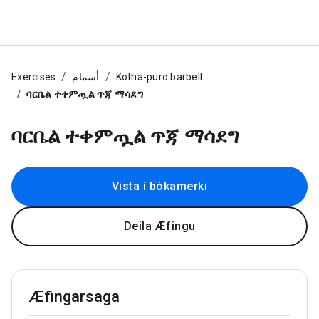
Exercises
أسمام
Kotha-puro barbell
ባርቤል ተቀምጧል ጥጃ ማሳደግ
ባርቤል ተቀምጧል ጥጃ ማሳደግ
Vista í bókamerki
Deila Æfingu
Æfingarsaga