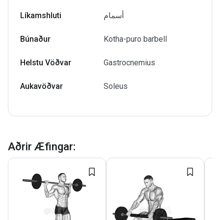
Líkamshluti
أسمام
Búnaður
Kotha-puro barbell
Helstu Vöðvar
Gastrocnemius
Aukavöðvar
Soleus
Aðrir Æfingar
: