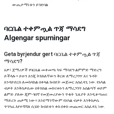
ውጤታማነቱን ይገድባል
ባርቤል ተቀምጧል ጥጃ ማሳደግ
Algengar spurningar
Geta byrjendur gert
ባርቤል ተቀምጧል ጥጃ
ማሳደግ
?
አዎ፣ ጀማሪዎች የባርቤል መቀመጫ ካፍ ማሳደግ ልምምድ ማድረግ
ይችላሉ። ይሁን እንጂ ትክክለኛውን ቅርጽ ለማረጋገጥ እና ጉዳት
እንዳይደርስ ለመከላከል በቀላል ክብደት መጀመር አስፈላጊ ነው. የአካል
ብቃት እንቅስቃሴው በትክክል መከናወኑን ለማረጋገጥ አሰልጣኝ ወይም
ልምድ ያለው ጂም-ጎበኛ የመጀመሪያውን ጥቂት ጊዜያት እንዲቆጣጠሩ
ማድረጉ ጠቃሚ ነው። እንደማንኛውም የአካል ብቃት እንቅስቃሴ
ጥንካሬ እየተሻሻለ ሲሄድ ክብደቱን ቀስ በቀስ መጨመር አስፈላጊ ነው.