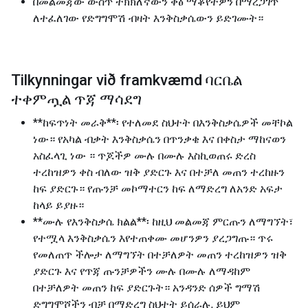
በመልመጃው ውስጥ ትክክለኛውን ቅፅ ማቆየትዎን በማረጋገጥ
ለተፈለገው የድግግሞሽ ብዛት እንቅስቃሴውን ይድገሙት።
Tilkynningar við framkvæmd ባርቤል
ተቀምጧል ጥጃ ማሳደግ
**ከፍጥነት መራቅ**፡ የተለመደ ስህተት በእንቅስቃሴዎች መቸኮል
ነው። የአካል ብቃት እንቅስቃሴን በጥንቃቄ እና በቀስታ ማከናወን
አስፈላጊ ነው ። ጥጆችዎ ሙሉ በሙሉ እስኪወጠሩ ድረስ
ተረከዝዎን ቀስ ብለው ዝቅ ያድርጉ እና በተቻለ መጠን ተረከዙን
ከፍ ያድርጉ። የጡንቻ መኮማተርን ከፍ ለማድረግ ለአንድ አፍታ
ከላይ ይያዙ።
**ሙሉ የእንቅስቃሴ ክልል**፡ ከዚህ መልመጃ ምርጡን ለማግኘት፣
የተሟላ እንቅስቃሴን እየተጠቀሙ መሆንዎን ያረጋግጡ። ጥሩ
የመለጠጥ ችሎታ ለማግኘት በተቻለዎት መጠን ተረከዝዎን ዝቅ
ያድርጉ እና የጥጃ ጡንቻዎችን ሙሉ በሙሉ ለማዳከም
በተቻለዎት መጠን ከፍ ያድርጉት። አንዳንድ ሰዎች ግማሽ
ድግግሞሾችን ብቻ በማድረግ ስህተት ይሰራሉ, ይህም