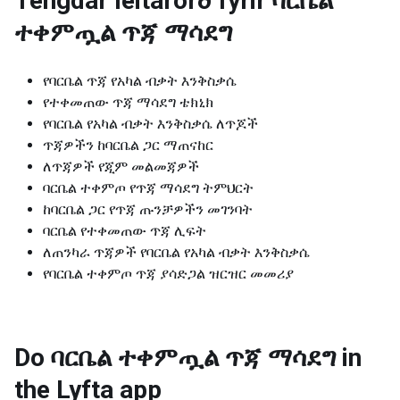
Tengdar leitarorð fyrir
ባርቤል
ተቀምጧል ጥጃ ማሳደግ
የባርቤል ጥጃ የአካል ብቃት እንቅስቃሴ
የተቀመጠው ጥጃ ማሳደግ ቴክኒክ
የባርቤል የአካል ብቃት እንቅስቃሴ ለጥጆች
ጥጃዎችን ከባርቤል ጋር ማጠናከር
ለጥጃዎች የጂም መልመጃዎች
ባርቤል ተቀምጦ የጥጃ ማሳደግ ትምህርት
ከባርቤል ጋር የጥጃ ጡንቻዎችን መገንባት
ባርቤል የተቀመጠው ጥጃ ሊፍት
ለጠንካራ ጥጃዎች የባርቤል የአካል ብቃት እንቅስቃሴ
የባርቤል ተቀምጦ ጥጃ ያሳድጋል ዝርዝር መመሪያ
Do ባርቤል ተቀምጧል ጥጃ ማሳደግ in
the Lyfta app