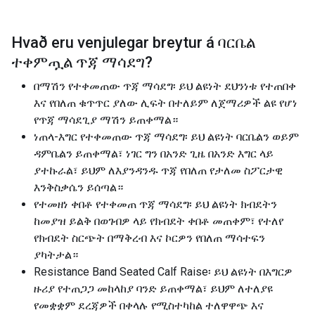
Hvað eru venjulegar breytur á
ባርቤል
ተቀምጧል ጥጃ ማሳደግ
?
በማሽን የተቀመጠው ጥጃ ማሳደግ፡ ይህ ልዩነት ደህንነቱ የተጠበቀ
እና የበለጠ ቁጥጥር ያለው ሊፍት በተለይም ለጀማሪዎች ልዩ የሆነ
የጥጃ ማሳደጊያ ማሽን ይጠቀማል።
ነጠላ-እግር የተቀመጠው ጥጃ ማሳደግ፡ ይህ ልዩነት ባርቤልን ወይም
ዳምቤልን ይጠቀማል፣ ነገር ግን በአንድ ጊዜ በአንድ እግር ላይ
ያተኩራል፣ ይህም ለእያንዳንዱ ጥጃ የበለጠ የታለመ ስፖርታዊ
እንቅስቃሴን ይሰጣል።
የተመዘነ ቀበቶ የተቀመጠ ጥጃ ማሳደግ፡ ይህ ልዩነት ክብደትን
ከመያዝ ይልቅ በወገብዎ ላይ የክብደት ቀበቶ መጠቀም፣ የተለየ
የክብደት ስርጭት በማቅረብ እና ኮርዎን የበለጠ ማሳተፍን
ያካትታል።
Resistance Band Seated Calf Raise፡ ይህ ልዩነት በእግርዎ
ዙሪያ የተጠጋጋ መከላከያ ባንድ ይጠቀማል፣ ይህም ለተለያዩ
የመቋቋም ደረጃዎች በቀላሉ የሚስተካከል ተለዋዋጭ እና