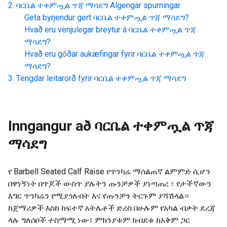
ባርቤል ተቀምጧል ጥጃ ማሳደግ
Algengar spurningar
Geta byrjendur gert
ባርቤል ተቀምጧል ጥጃ ማሳደግ
?
Hvað eru venjulegar breytur á
ባርቤል ተቀምጧል ጥጃ
ማሳደግ
?
Hvað eru góðar aukæfingar fyrir
ባርቤል ተቀምጧል ጥጃ
ማሳደግ
?
Tengdar leitarorð fyrir
ባርቤል ተቀምጧል ጥጃ ማሳደግ
Inngangur að
ባርቤል ተቀምጧል ጥጃ
ማሳደግ
የ Barbell Seated Calf Raise የጥንካሬ ማሰልጠኛ ልምምድ ሲሆን
በዋነኝነት በጥጆች ውስጥ ያሉትን ጡንቻዎች ያነጣጠረ ፣ የታችኛውን
እግር ጥንካሬን የሚያጎለብት እና የጡንቻን ትርጉም ያሻሽላል።
ከጀማሪዎች እስከ ከፍተኛ አትሌቶች ድረስ በሁሉም የአካል ብቃት ደረጃ
ላሉ ግለሰቦች ተስማሚ ነው፣ ምክንያቱም ክብደቱ ከአቅም ጋር