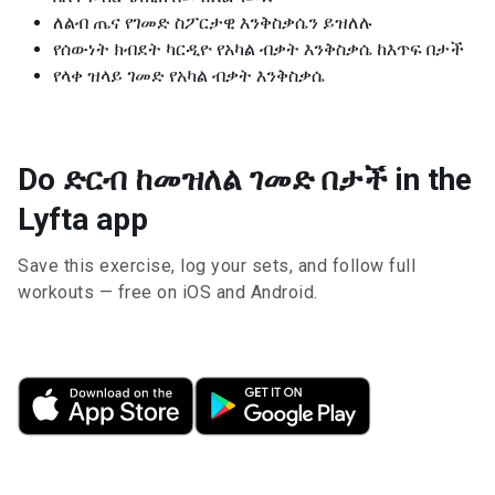
ለልብ ጤና የገመድ ስፖርታዊ እንቅስቃሴን ይዝለሉ
የሰውነት ክብደት ካርዲዮ የአካል ብቃት እንቅስቃሴ ከእጥፍ በታች
የላቀ ዝላይ ገመድ የአካል ብቃት እንቅስቃሴ
Do ድርብ ከመዝለል ገመድ በታች in the
Lyfta app
Save this exercise, log your sets, and follow full
workouts — free on iOS and Android.