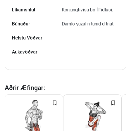
Líkamshluti
Konjungtivisa bo fFidlusi.
Búnaður
Damlo ɣuẓal n tunid d tnat.
Helstu Vöðvar
Aukavöðvar
Aðrir Æfingar
: