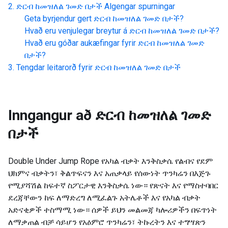
ድርብ ከመዝለል ገመድ በታች
Algengar spurningar
Geta byrjendur gert
ድርብ ከመዝለል ገመድ በታች
?
Hvað eru venjulegar breytur á
ድርብ ከመዝለል ገመድ በታች
?
Hvað eru góðar aukæfingar fyrir
ድርብ ከመዝለል ገመድ
በታች
?
Tengdar leitarorð fyrir
ድርብ ከመዝለል ገመድ በታች
Inngangur að
ድርብ ከመዝለል ገመድ
በታች
Double Under Jump Rope የአካል ብቃት እንቅስቃሴ የልብና የደም
ህክምና ብቃትን፣ ቅልጥፍናን እና አጠቃላይ የሰውነት ጥንካሬን በእጅጉ
የሚያሻሽል ከፍተኛ ስፖርታዊ እንቅስቃሴ ነው። የጽናት እና የማስተባበር
ደረጃቸውን ከፍ ለማድረግ ለሚፈልጉ አትሌቶች እና የአካል ብቃት
አድናቂዎች ተስማሚ ነው። ሰዎች ይህን መልመጃ ካሎሪዎችን በፍጥነት
ለማቃጠል ብቻ ሳይሆን የአዕምሮ ጥንካሬን፣ ትኩረትን እና ተግሣጽን