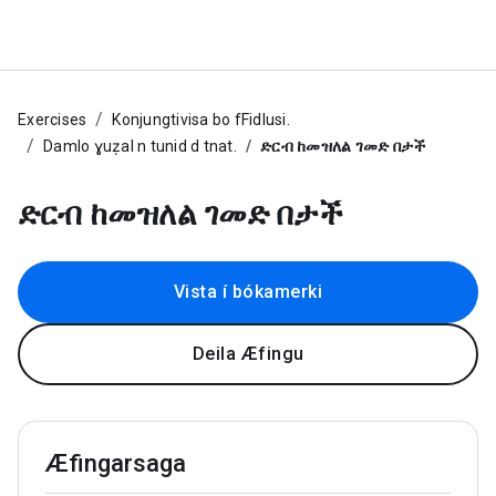
Exercises
Konjungtivisa bo fFidlusi.
Damlo ɣuẓal n tunid d tnat.
ድርብ ከመዝለል ገመድ በታች
ድርብ ከመዝለል ገመድ በታች
Vista í bókamerki
Deila Æfingu
Æfingarsaga