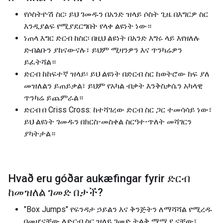
የሶስትዮሽ ስር፡ ይህ ገመዱን በአንድ ዝላይ ሶስት ጊዜ በእግርዎ ስር
እንዲያልፍ የሚያደርግበት የላቀ ልዩነት ነው።
ነጠላ እግር ድርብ ከስር፡ በዚህ ልዩነት በአንድ እግሩ ላይ እየዘለሉ
ድብልቡን ያከናውናሉ፣ ይህም ሚዛንዎን እና ጥንካሬዎን
ይፈትሻል።
ድርብ ከከፍተኛ ዝላይ፡ ይህ ልዩነት በድርብ ስር ከወትሮው ከፍ ያለ
መዝለልን ይጠይቃል፣ ይህም የአካል ብቃት እንቅስቃሴን አካላዊ
ጥንካሬ ይጨምራል።
ድርብ በ Criss Cross: ከተሻገረው ድርብ ስር ጋር ተመሳሳይ ነው፣
ይህ ልዩነት ገመዱን በክርስ-መስቀል ስርዓተ-ጥለት መሻገርን
ያካትታል።
Hvað eru góðar aukæfingar fyrir
ድርብ
ከመዝለል ገመድ በታች
?
"Box Jumps" የፍንዳታ ኃይልን እና ቅንጅትን ለማሻሻል የሚረዱ
በመሆናቸው ለድርብ ስር ዝላይ ገመድ ትልቅ ማሟያ ናቸው፣