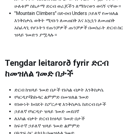
ሁለቱም ስኬታማ ድርብ ወራጆችን ለማከናወን ወሳኝ ናቸው።
"Mountain Climbers" በድብብ Unders ኃይለኛ የመዝለል
እንቅስቃሴ ወቅት ሚዛኑን ለመጠበቅ እና አኳኋን ለመጠበቅ
አስፈላጊ የሆኑትን የጡንቻዎች ጡንቻዎች በመስራት ድርብ ስር
ዝላይ ገመድን ያሟላሉ።
Tengdar leitarorð fyrir
ድርብ
ከመዝለል ገመድ በታች
ድርብ ከዝላይ ገመድ በታች የአካል ብቃት እንቅስቃሴ
የካርዲዮቫስኩላር ልምምድ በመዝለል ገመድ
የሰውነት ክብደት ስፖርታዊ እንቅስቃሴ ከድርብ በታች
ኃይለኛ የካርዲዮ ዝላይ ገመድ መደበኛ
ለአካል ብቃት ድርብ ከዝላይ ገመድ በታች
ከፍተኛ ኃይለኛ ዝላይ ገመድ ልምምድ
በእጥፍ ስር ቴክኒክ በመዝለል ገመድ