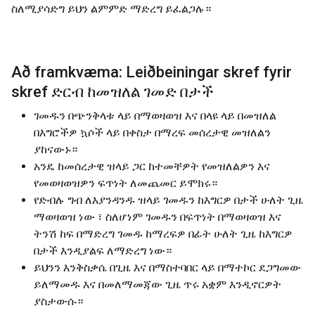
ስለሚያሳድግ ይህን ልምምድ ማድረግ ይፈልጋሉ።
Að framkvæma: Leiðbeiningar skref fyrir
skref ድርብ ከመዝለል ገመድ በታች
ገመዱን በጭንቅላቱ ላይ በማወዛወዝ እና በላዩ ላይ በመዝለል
በእግሮችዎ ኳሶች ላይ በቀስታ በማረፍ መሰረታዊ መዝለልን
ያከናውኑ።
አንዴ ከመሰረታዊ ዝላይ ጋር ከተመቸዎት የመዝለልዎን እና
የመወዛወዝዎን ፍጥነት ለመጨመር ይሞክሩ።
የድብሉ ግብ ለእያንዳንዱ ዝላይ ገመዱን ከእግርዎ በታች ሁለት ጊዜ
ማወዛወዝ ነው ፣ ስለሆነም ገመዱን በፍጥነት በማወዛወዝ እና
ትንሽ ከፍ በማድረግ ገመዱ ከማረፍዎ በፊት ሁለት ጊዜ ከእግርዎ
በታች እንዲያልፍ ለማድረግ ነው።
ይህንን እንቅስቃሴ በጊዜ እና በማስተባበር ላይ በማተኮር ደጋግመው
ይለማመዱ እና በመለማመጃው ጊዜ ጥሩ አቋም እንዲኖርዎት
ያስታውሱ።