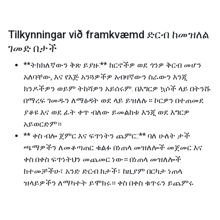
Tilkynningar við framkvæmd ድርብ ከመዝለል
ገመድ በታች
**ትክክለኛውን ቅጽ ይያዙ:** ክርኖችዎ ወደ ጎንዎ ቅርብ መሆን
አለባቸው, እና የእጅ አንጓዎችዎ አብዛኛውን ስራውን እንጂ
ክንዶችዎን ወይም ትከሻዎን አይሰሩም. በእግርዎ ኳሶች ላይ በትንሹ
በማረፍ ገመዱን ለማፅዳት ወደ ላይ ይዝለሉ። ኮርዎን በተጠመደ
ያቆዩ እና ወደ ፊት ቀጥ ብለው ይመልከቱ እንጂ ወደ እግርዎ
አይወርድም።
** ቀስ ብሎ ጀምር እና ፍጥነትን ጨምር::** ባለ ሁለት ታች
ጫማዎችን ለመቆጣጠር ቁልፉ በነጠላ መዝለሎች መጀመር እና
ቀስ በቀስ ፍጥነትህን መጨመር ነው። በነጠላ መዝለሎች
ከተመቻችሁ፣ አንድ ድርብ ከታች፣ ከዚያም በርካታ ነጠላ
ዝላይዎችን ለማካተት ይሞክሩ። ቀስ በቀስ ቁጥሩን ይጨምሩ