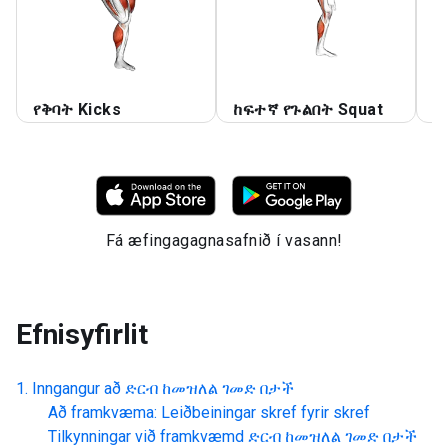
የቅባት Kicks
ከፍተኛ የጉልበት Squat
መ
Fá æfingagagnasafnið í vasann!
Efnisyfirlit
Inngangur að
ድርብ ከመዝለል ገመድ በታች
Að framkvæma: Leiðbeiningar skref fyrir skref
Tilkynningar við framkvæmd
ድርብ ከመዝለል ገመድ በታች