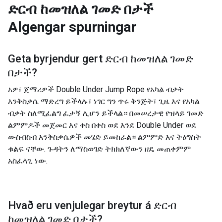
ድርብ ከመዝለል ገመድ በታች
Algengar spurningar
Geta byrjendur gert
ድርብ ከመዝለል ገመድ
በታች
?
አዎ፣ ጀማሪዎች Double Under Jump Rope የአካል ብቃት
እንቅስቃሴ ማድረግ ይችላሉ፣ ነገር ግን ጥሩ ቅንጅት፣ ጊዜ እና የአካል
ብቃት ስለሚፈልግ ፈታኝ ሊሆን ይችላል። በመሠረታዊ የዝላይ ገመድ
ልምምዶች መጀመር እና ቀስ በቀስ ወደ እንደ Double Under ወደ
ውስብስብ እንቅስቃሴዎች መሄድ ይመከራል። ልምምድ እና ትዕግስት
ቁልፍ ናቸው. ጉዳትን ለማስወገድ ትክክለኛውን ዘዴ መጠቀምም
አስፈላጊ ነው.
Hvað eru venjulegar breytur á
ድርብ
ከመዝለል ገመድ በታች
?