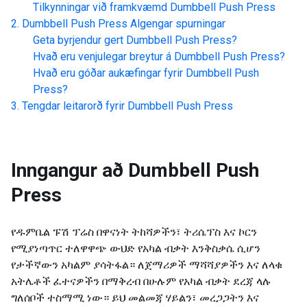
Tilkynningar við framkvæmd
Dumbbell Push Press
Dumbbell Push Press
Algengar spurningar
Geta byrjendur gert
Dumbbell Push Press
?
Hvað eru venjulegar breytur á
Dumbbell Push Press
?
Hvað eru góðar aukæfingar fyrir
Dumbbell Push
Press
?
Tengdar leitarorð fyrir
Dumbbell Push Press
Inngangur að
Dumbbell Push
Press
የዱምቤል ፑሽ ፕሬስ በዋናነት ትከሻዎችን፣ ትሪሴፕስ እና ኮርን
የሚያነጣጥር ተለዋዋጭ ውህድ የአካል ብቃት እንቅስቃሴ ሲሆን
የታችኛውን አካልም ያሳትፋል። ለጀማሪዎች ማሻሻያዎችን እና ለላቁ
አትሌቶች ፈተናዎችን በማቅረብ በሁሉም የአካል ብቃት ደረጃ ላሉ
ግለሰቦች ተስማሚ ነው። ይህ መልመጃ ሃይልን፣ መረጋጋትን እና