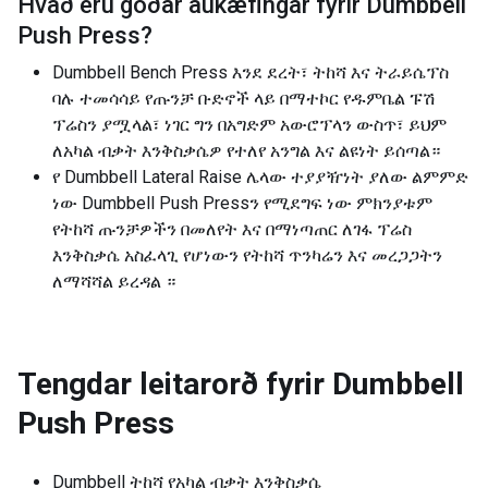
Hvað eru góðar aukæfingar fyrir
Dumbbell
Push Press
?
Dumbbell Bench Press እንደ ደረት፣ ትከሻ እና ትራይሴፕስ
ባሉ ተመሳሳይ የጡንቻ ቡድኖች ላይ በማተኮር የዱምቤል ፑሽ
ፕሬስን ያሟላል፣ ነገር ግን በአግድም አውሮፕላን ውስጥ፣ ይህም
ለአካል ብቃት እንቅስቃሴዎ የተለየ አንግል እና ልዩነት ይሰጣል።
የ Dumbbell Lateral Raise ሌላው ተያያዥነት ያለው ልምምድ
ነው Dumbbell Push Pressን የሚደግፍ ነው ምክንያቱም
የትከሻ ጡንቻዎችን በመለየት እና በማነጣጠር ለገፋ ፕሬስ
እንቅስቃሴ አስፈላጊ የሆነውን የትከሻ ጥንካሬን እና መረጋጋትን
ለማሻሻል ይረዳል ።
Tengdar leitarorð fyrir
Dumbbell
Push Press
Dumbbell ትከሻ የአካል ብቃት እንቅስቃሴ