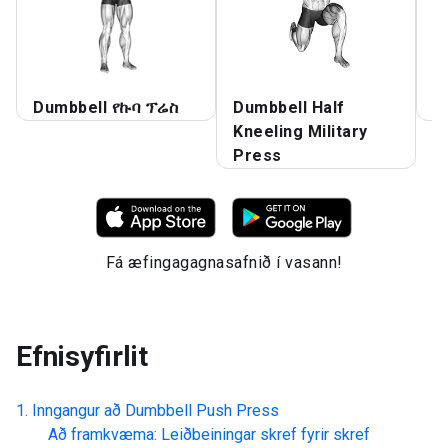
Dumbbell የኩባ ፕሬስ
Dumbbell Half
D
Kneeling Military
Press
Fá æfingagagnasafnið í vasann!
Efnisyfirlit
Inngangur að
Dumbbell Push Press
Að framkvæma: Leiðbeiningar skref fyrir skref