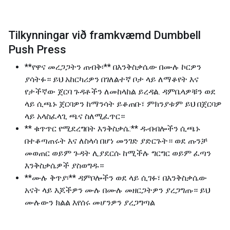
Tilkynningar við framkvæmd Dumbbell
Push Press
**የዋና መረጋጋትን ጠብቅ፡** በእንቅስቃሴው በሙሉ ኮርዎን
ያሳትፉ። ይህ አከርካሪዎን በገለልተኛ ቦታ ላይ ለማቆየት እና
የታችኛው ጀርባ ጉዳቶችን ለመከላከል ይረዳል. ዳምቤላዎቹን ወደ
ላይ ሲጫኑ ጀርባዎን ከማንሳት ይቆጠቡ፣ ምክንያቱም ይህ በጀርባዎ
ላይ አላስፈላጊ ጫና ስለሚፈጥር።
** ቁጥጥር የሚደረግበት እንቅስቃሴ:** ዱብብሎችን ሲጫኑ
በተቆጣጠሩት እና ለስላሳ በሆነ መንገድ ያድርጉት። ወደ ጡንቻ
መወጠር ወይም ጉዳት ሊያደርሱ ከሚችሉ ግርግር ወይም ፈጣን
እንቅስቃሴዎች ያስወግዱ።
**ሙሉ ቅጥያ፡** ዳምቦሎችን ወደ ላይ ሲገፉ፣ በእንቅስቃሴው
አናት ላይ እጆችዎን ሙሉ በሙሉ መዘርጋትዎን ያረጋግጡ። ይህ
ሙሉውን ክልል እየሰሩ መሆንዎን ያረጋግጣል