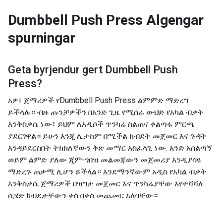
Dumbbell Push Press
Algengar
spurningar
Geta byrjendur gert
Dumbbell Push
Press
?
አዎ፣ ጀማሪዎች የDumbbell Push Press ልምምድ ማድረግ
ይችላሉ። ብዙ ጡንቻዎችን በአንድ ጊዜ የሚሰራ ውህድ የአካል ብቃት
እንቅስቃሴ ነው፣ ይህም ለአዲሶች ጥንካሬ ስልጠና ቀልጣፋ ምርጫ
ያደርገዋል። ይሁን እንጂ ሊታከም በሚችል ክብደት መጀመር እና ጉዳት
እንዳይደርስበት ትክክለኛውን ቅጽ መማር አስፈላጊ ነው. አንድ አሰልጣኝ
ወይም ልምድ ያለው ጂም-ጎበዝ መልመጃውን መጀመሪያ እንዲያሳዩ
ማድረጉ ጠቃሚ ሊሆን ይችላል። እንደማንኛውም አዲስ የአካል ብቃት
እንቅስቃሴ ጀማሪዎች በዝግታ መጀመር እና ጥንካሬያቸው እየተሻሻለ
ሲሄድ ክብደታቸውን ቀስ በቀስ መጨመር አለባቸው።