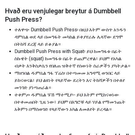
Hvað eru venjulegar breytur á
Dumbbell
Push Press
?
ተለዋጭ Dumbbell Push Press፡ በዚህ እትም ውስጥ አንዱን
ዳምቤል ወደ ላይ በመግፋት መካከል ይቀያየራሉ ሌላኛው ደግሞ
በትከሻ ደረጃ ላይ ይቆያል።
Dumbbell Push Press with Squat፡ ይህ ከመግፋቱ በፊት
ስኩዌት (squat) ከመግፋቱ በፊት ይጨምረዋል፣ ይህም የአካል
ብቃት እንቅስቃሴን የበለጠ ዝቅተኛ የሰውነት ስራዎችን ያካትታል።
ማዘንበል ዱምቤል ግፋ ፕሬስ፡ በተጣመመ አግዳሚ ወንበር ላይ
ይከናወናል፣ ይህ ልዩነት የላይኛው ደረትን እና ትከሻዎችን በተለየ
መንገድ ያነጣጠራል።
ተቀምጦ ዱምቤል ፑሽ ማተሚያ፡- ይህ እትም የሚከናወነው
በተቀመጠበት ጊዜ ነው፣ ይህም በእግሮቹ ላይ ሃይል የማመንጨት
አቅምን በማስወገድ የላይኛውን አካል ለመለየት ይረዳል።