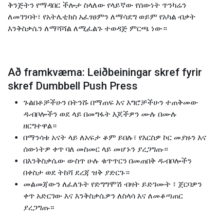
ቅንጅትን የማዳበር ችሎታ ስላለው የላይኛው የሰውነት ጥንካሬን
ለመገንባት፣ የአትሌቲክስ አፈፃፀምን ለማሳደግ ወይም የአካል ብቃት
እንቅስቃሴን ለማሻሻል ለሚፈልጉ ተወዳጅ ምርጫ ነው።
Að framkvæma: Leiðbeiningar skref fyrir
skref Dumbbell Push Press
ጉልበቶቻችሁን በትንሹ በማጠፍ እና እግሮቻችሁን ተጠቅመው
ዱብቦሎችን ወደ ላይ በመግፋት እጆችዎን ሙሉ በሙሉ
ዘርግተዋል።
በማንሳቱ አናት ላይ ለአፍታ ቆም ይበሉ፣ የእርስዎ ኮር መያዙን እና
ሰውነትዎ ቀጥ ባለ መስመር ላይ መሆኑን ያረጋግጡ።
በእንቅስቃሴው ውስጥ ሁሉ ቁጥጥርን በመጠበቅ ዱብቦሎችን
በቀስታ ወደ ትከሻ ደረጃ ዝቅ ያድርጉ።
መልመጃውን ለፈለጉት የድግግሞሽ ብዛት ይድገሙት ፣ ጀርባዎን
ቀጥ አድርገው እና ​​እንቅስቃሴዎን ለስላሳ እና ለመቆጣጠር
ያረጋግጡ።