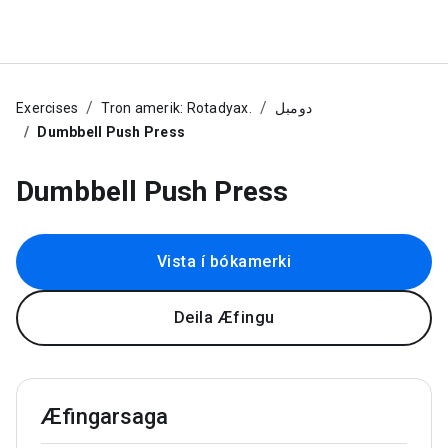
Exercises
Tron amerik: Rotadyax.
دومبل
Dumbbell Push Press
Dumbbell Push Press
Vista í bókamerki
Deila Æfingu
Æfingarsaga