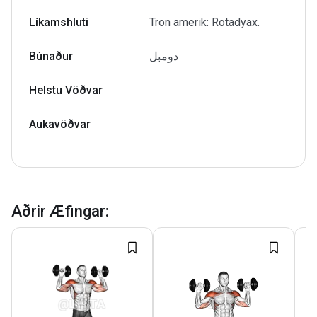
Líkamshluti
Tron amerik: Rotadyax.
Búnaður
دومبل
Helstu Vöðvar
Aukavöðvar
Aðrir Æfingar
: