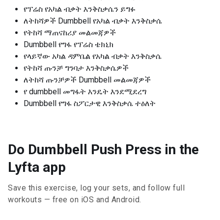
የፕሬስ የአካል ብቃት እንቅስቃሴን ይግፉ
ለትከሻዎች Dumbbell የአካል ብቃት እንቅስቃሴ
የትከሻ ማጠናከሪያ መልመጃዎች
Dumbbell የግፋ የፕሬስ ቴክኒክ
የላይኛው አካል ዳምቤል የአካል ብቃት እንቅስቃሴ
የትከሻ ጡንቻ ግንባታ እንቅስቃሴዎች
ለትከሻ ጡንቻዎች Dumbbell መልመጃዎች
የ dumbbell መግፋት እንዴት እንደሚደረግ
Dumbbell የግፋ ስፖርታዊ እንቅስቃሴ ተዕለት
Do Dumbbell Push Press in the
Lyfta app
Save this exercise, log your sets, and follow full
workouts — free on iOS and Android.