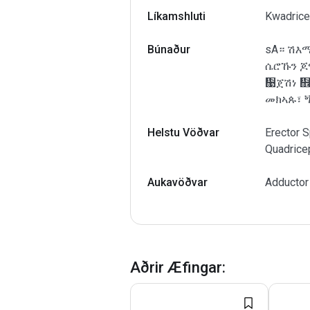
Líkamshluti
Kwadrice
Búnaður
sA። ሽእማ
ሴሮኹን ጆ
኉ጀሽነ ኎
መክኣጱ፣ ጝ
Helstu Vöðvar
Erector 
Quadrice
Aukavöðvar
Adductor
Aðrir Æfingar
: