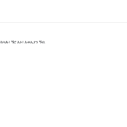
ኣጱ፣ ጝሮ እኦ፣ እወኢየን ጝብ.