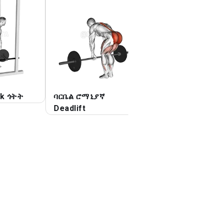
ck ጎትት
ባርቤል ሮማኒያኛ
ፈንጂ ሮማኒያኛ Deadl
Deadlift