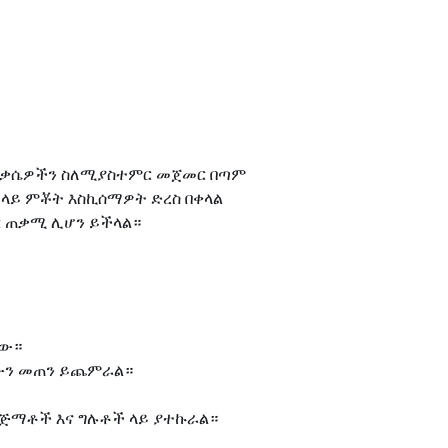
 እንቅስቃሴዎችን ስለሚያስተምር መጀመር በጣም
 ላይ ምቾት እስኪሰማዎት ድረስ በቀላል
ከር ጠቃሚ ሊሆን ይችላል።
ነው።
ቃሴውን መጠን ይጨምራል።
እግሩ ጅማቶች እና ግሉቶች ላይ ያተኩራል።