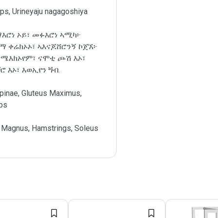
ps, Urineyaju nagagoshiya
እሮነ ኦይ፣ መፉእሮነ ኣሚካ፦
ማ ቀሬክኦኦ፣ ኣእናጆሸሮንኝ ኮጀኧ፦
ሜእክኦየም፣ ናሞቲ ጮሽ እኦ፣
ሮ እኦ፣ እወኢየን ጝብ.
Spinae, Gluteus Maximus,
ps
 Magnus, Hamstrings, Soleus