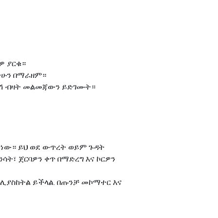
ዎ ያርቁ።
ቻችሁን በማራዘም።
ግሞሽ ብዛት መልመጃውን ይድገሙት።
ሳት ነው። ይህ ወደ ውጥረት ወይም ጉዳት
ንሳት፣ ጀርባዎን ቀጥ በማድረግ እና ኮርዎን
ት ሊያስከትል ይችላል. በጡንቻ መኮማተር እና