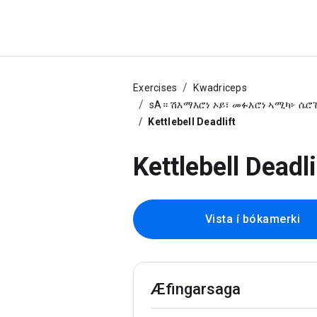
Exercises
Kwadriceps
sA። ሽእማእሮነ ኦይ፣ መፉእሮነ ኣሚካ፦ ሴሮ
Kettlebell Deadlift
Kettlebell Deadli
Vista í bókamerki
Æfingarsaga