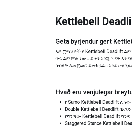
Kettlebell Deadli
Geta byrjendur gert
Kettle
አዎ ጀማሪዎች የ Kettlebell Deadli
ጥሩ ልምምድ ነው። ይሁን እንጂ ጉዳት እንዳ
ክብደት ለመጀመር ይመከራል። እንደ ሁልጊዜው
Hvað eru venjulegar breytu
የ Sumo Kettlebell Deadlift
Double Kettlebell Deadlif
የሻንጣው Kettlebell Deadlift ሻን
Staggered Stance Kettlebel