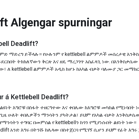
ft
Algengar spurningar
bell Deadlift
?
ft ልምምድ ማድረግ ይችላሉ። የሁሉንም የ kettlebell ልምምዶች መሰረታዊ
ይደርስበት ትክክለኛውን ቅርጽ እና ዘዴ ማረጋገጥ አስፈላጊ ነው. በእንቅስቃሴው
፣ ለ kettlebell ልምምዶች አዲስ ከሆኑ ከአካል ብቃት ባለሙያ ጋር መማ
r á
Kettlebell Deadlift
?
 ሌላው ልዩነት እግሮቹ በስፋት ተዘርግተው እና ቀበሌው ከእግሮቹ መካከል የሚነሳበት 
t በአንድ ጊዜ ሁለት ቀበሌዎችን ማንሳትን ያካትታል፣ ይህም የአካል ብቃት እንቅስ
ጣ የማንሳትን ተግባር በመምሰል የ kettlebellን ከጎን የሚያነሱበት ልዩነት ነው።
l Deadlift አንድ እግሩ በትንሹ ከሌላው በስተጀርባ የሚገኝ ሲሆን ይህም የፊት 