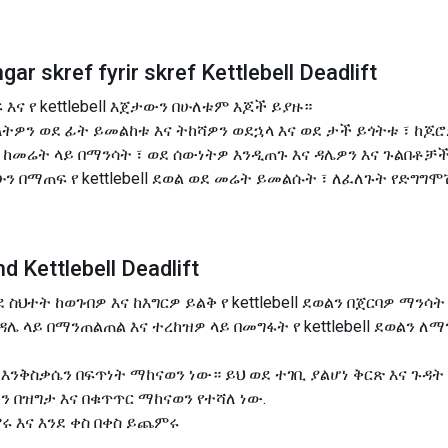
r skref fyrir skref Kettlebell Deadlift
እና የ kettlebell እጀታውን በሁለቱም እጆች ይያዙ።
ትዎን ወደ ፊት ይመልከቱ እና ትከሻዎን ወደኋላ እና ወደ ታች ይጎትቱ ፣ ከጆሮ
ደወል ከመሬት ላይ በማንሳት ፣ ወደ ሰውነትዎ እንዲጠጉ እና ዳሌዎን እና ጉልበቶ
ን በማጠፍ የ kettlebell ደወል ወደ መሬት ይመልሱት ፣ ለፈለጉት የድግ
 Kettlebell Deadlift
 ስህተት ከወገብዎ እና ከእግርዎ ይልቅ የ kettlebell ደወልን በጀርባዎ ማን
ዳሌ ላይ በማንጠልጠል እና ተረከዝዎ ላይ በመግፋት የ kettlebell ደወልን ለማ
 እንቅስቃሴን በፍጥነት ማከናወን ነው። ይህ ወደ ተገቢ ያልሆነ ቅርጽ እና ጉዳ
 በዝግታ እና በቁጥጥር ማከናወን የተሻለ ነው.
ምሩ እና እንደ ቀስ በቀስ ይጨምሩ