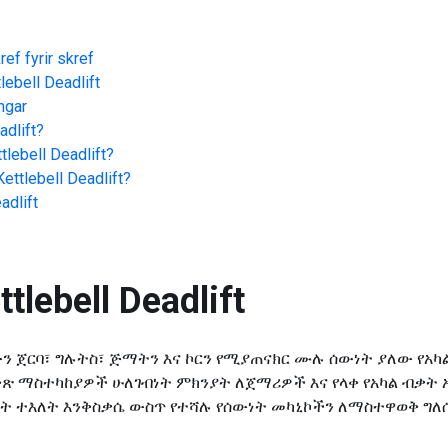
ef fyrir skref
lebell Deadlift
ngar
adlift
?
tlebell Deadlift
?
Kettlebell Deadlift
?
adlift
ttlebell Deadlift
የታችኛውን ጀርባ፣ ግሉትስ፣ ጅማትን እና ኮርን የሚያጠናክር ሙሉ ሰውነት ያለው 
በቅጽ ማስተካከያዎች ሁለገብነት ምክንያት ለጀማሪዎች እና የላቀ የአካል ብቃት
ለት ተእለት እንቅስቃሴ ውስጥ የተሻሉ የሰውነት መካኒኮችን ለማስተዋወቅ ግለ