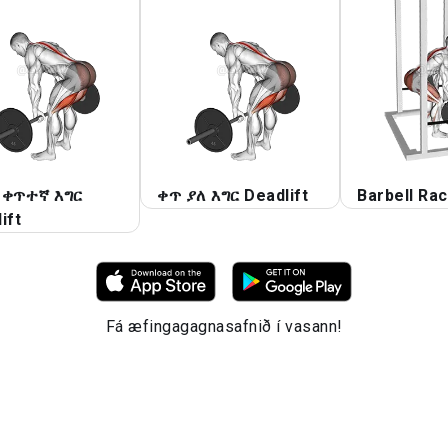
 ቀጥተኛ እግር
ቀጥ ያለ እግር Deadlift
Barbell Ra
ift
Fá æfingagagnasafnið í vasann!