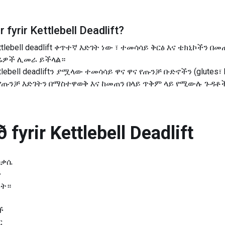
 fyrir
Kettlebell Deadlift
?
 kettlebell deadlift ቀጥተኛ እድገት ነው ፣ ተመሳሳይ ቅርፅ እና ቴክኒኮች
ካሬዎች ሊመራ ይችላል።
ttlebell deadliftን ያሟላው ተመሳሳይ ዋና ዋና የጡንቻ ቡድኖችን (glutes፣
 የጡንቻ እድገትን በማስተዋወቅ እና ከመጠን በላይ ጥቅም ላይ የሚውሉ ጉዳቶች
 fyrir
Kettlebell Deadlift
ቅስቃሴ
ች
ማት።
ች
ር