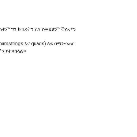
ን በመጠቀም ግን ክብደትን እና የመቋቋም ችሎታን
 hamstrings እና quads) ላይ በማነጣጠር
ን ይከላከላል።