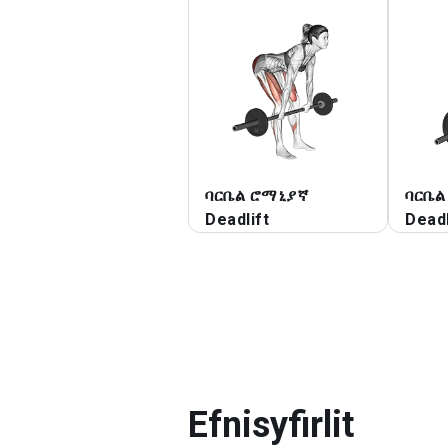
ባርቤል ሮማኒያኛ
ባርቤል
Deadlift
Deadl
Efnisyfirlit