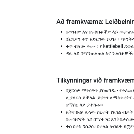
Að framkvæma: Leiðbeininga
በወገብዎ እና በጉልበቶችዎ ላይ መታጠፍ 
ጀርባዎን ቀጥ አድርገው ይያዙ ፣ ጭንቅላ
ቀጥ ብለው ቆሙ ፣ የ kettlebell 
ዳሌ ላይ በማንጠልጠል እና ጉልበቶቻችሁ
Tilkynningar við framkvæmd
በጀርባዎ ማንሳትን ያስወግዱ፡- የተለመደ
ሊያደርስ ይችላል. ይህንን ለማስቀረት፣ 
በማሰር ላይ ያተኩሩ።
አትቸኩል፡ ሌላው ስህተት የአካል ብቃት
በመዝናናት ላይ በማተኮር እንቅስቃሴውን
ቀስ በቀስ ግስጋሴ፡ በቀላል ክብደት ይጀ