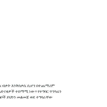
የአካል ብቃት እንቅስቃሴ ሲሆን በተጨማሪም
 አድናቂዎች ተስማሚ ነው። የተግባር ጥንካሬን
ሰቦች ይህንን መልመጃ ወደ ተግባራቸው