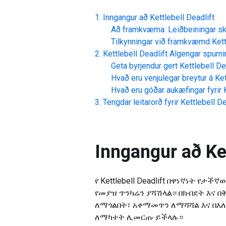
Inngangur að
Kettlebell Deadlift
Að framkvæma: Leiðbeiningar skr
Tilkynningar við framkvæmd
Kett
Kettlebell Deadlift
Algengar spurni
Geta byrjendur gert
Kettlebell De
Hvað eru venjulegar breytur á
Ket
Hvað eru góðar aukæfingar fyrir
Tengdar leitarorð fyrir
Kettlebell De
Inngangur að
Ke
የ Kettlebell Deadlift በዋነኛነት 
የመያዝ ጥንካሬን ያሻሽላል። በክብደት እና 
ለማጎልበት፣ አቀማመጥን ለማሻሻል እና በእ
ለማካተት ሊመርጡ ይችላሉ።