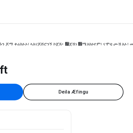
ኹን ጆማ ቀሬክኦኦ፣ ኣእናጆሸሮንኝ ኮጀኧ፦ ኉ጀሽነ ኎ሜእክኦየም፣ ናሞቲ ጮሽ እኦ፣ መክ
ft
Deila Æfingu