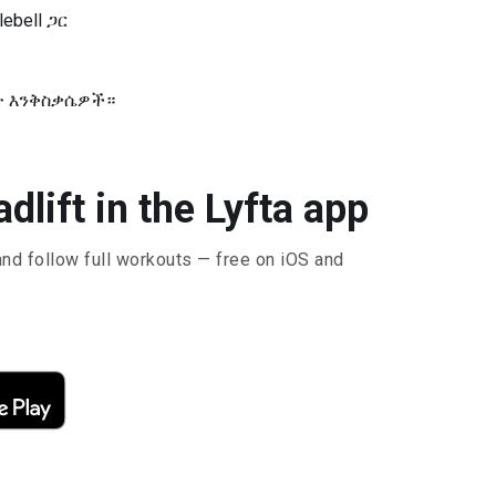
ebell ጋር
ቃት እንቅስቃሴዎች።
dlift in the Lyfta app
and follow full workouts — free on iOS and