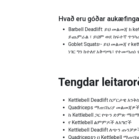
Hvað eru góðar aukæfingar
Barbell Deadlift: ይህ መልመጃ ከ
ይጨምራል ፣ ይህም ወደ ከፍተኛ ጥን
Goblet Squats፡- ይህ መልመጃ የ ke
ነገር ግን ከተለየ አቅጣጫ፣ የተመጣጠነ
Tengdar leitarorð
Kettlebell Deadlift ስፖርታዊ እን
Quadriceps ማጠናከሪያ መልመጃዎ
ከ Kettlebell ጋር የጭን ድምጽ ማሰ
የ Kettlebell ልምምዶች ለእግሮች
Kettlebell Deadlift ለጭን ጡንቻዎ
Quadricepsን በ Kettlebell ማጠናከ