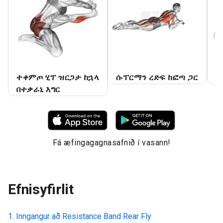
ተቀምጦ ሂፕ ዝርጋታ ከኋላ
ሱፐርማን ረድፍ ከፎጣ ጋር
ቀ
በተቃራኒ እግር
Fá æfingagagnasafnið í vasann!
Efnisyfirlit
Inngangur að
Resistance Band Rear Fly