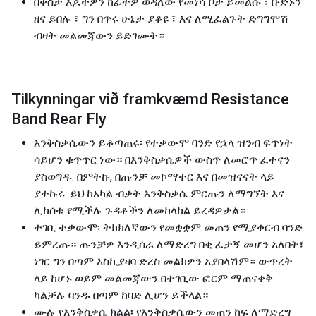
በቀስታ እጆችዎን ከፊትዎ ወዳለው የመነሻ ቦታ ይመልሱ ፣ ቡድኑን
ዘና ይበሉ ፣ ግን በጥሩ ሁኔታ ያቆዩ ፣ እና ለሚፈልጉት ድግግሞሽ
ብዛት መልመጃውን ይድገሙት።
Tilkynningar við framkvæmd Resistance
Band Rear Fly
እንቅስቃሴውን ይቆጣጠሩ፡ የተቃውሞ ባንድ የኋላ ዝንብ ፍጥነት
ሳይሆን ቁጥጥር ነው። በእንቅስቃሴዎች ውስጥ ለመሮጥ ፈተናን
ያስወግዱ. በምትኩ, በጡንቻ መኮማተር እና በመዝናናት ላይ
ያተኩሩ. ይህ ከአካል ብቃት እንቅስቃሴ ምርጡን ለማግኘት እና
ሊከሰቱ የሚችሉ ጉዳቶችን ለመከላከል ይረዳዎታል።
ተገቢ ተቃውሞ፡ ትክክለኛውን የመቋቋም መጠን የሚያቀርብ ባንድ
ይምረጡ። ጡንቻዎ እንዲሰራ ለማድረግ በቂ ፈታኝ መሆን አለበት፣
ነገር ግን በጣም እስኪያዛባ ድረስ መልክዎን አያበላሽም። ውጥረት
ላይ ከሆኑ ወይም መልመጃውን በተገቢው ፎርም ማጠናቀቅ
ካልቻሉ ባንዱ በጣም ከባድ ሊሆን ይችላል።
ሙሉ የእንቅስቃሴ ክልል፡ የእንቅስቃሴውን መጠን ከፍ ለማድረግ