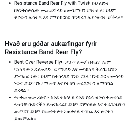
Resistance Band Rear Fly with Twist፡ ይህ ልዩነት
በእንቅስቃሴው መጨረሻ ላይ ጠመዝማዛን ያካትታል፣ ይህም
ዋናውን ሊሳተፍ እና የማሽከርከር ጥንካሬን ሊያጎለብት ይችላል።
Hvað eru góðar aukæfingar fyrir
Resistance Band Rear Fly
?
Bent-Over Reverse Fly፡- ይህ መልመጃ በተጨማሪም
የኋለኛውን ዴልቶይድ፣ ሮምቦይድ እና መካከለኛ ትራፔዚየስን
ያነጣጠረ ነው፣ ይህም ከተከላካይ ባንድ የኋላ ዝንብ ጋር ተመሳሳይ
ነው፣ ይህም የአቀማመጥ እና የትከሻ መረጋጋትን ለማሻሻል
ይረዳል።
የተቀመጠው ረድፍ፡- እንደ ተከላካይ ባንድ የኋላ ዝንብ ተመሳሳይ
የጡንቻ ቡድኖችን ያጠናክራል፣ ይህም ሮምቦይድ እና ትራፔዚየስን
ጨምሮ፣ ይህም የሰውነትዎን አጠቃላይ ጥንካሬ እና ጽናትን
ይጨምራል።