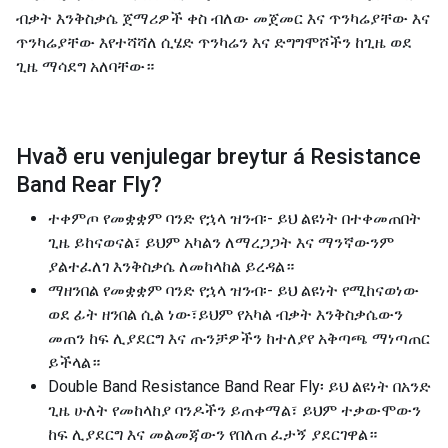
ብቃት እንቅስቃሴ ጀማሪዎች ቀስ ብለው መጀመር እና ጥንካሬያቸው እና
ጥንካሬያቸው እየተሻሻለ ሲሄድ ጥንካሬን እና ድግግሞሾችን ከጊዜ ወደ
ጊዜ ማሳደግ አለባቸው።
Hvað eru venjulegar breytur á
Resistance
Band Rear Fly
?
ተቀምጦ የመቋቋም ባንድ የኋላ ዝንብ፡- ይህ ልዩነት በተቀመጠበት
ጊዜ ይከናወናል፣ ይህም አካልን ለማረጋጋት እና ማንኛውንም
ያልተፈለገ እንቅስቃሴ ለመከላከል ይረዳል።
ማዘንበል የመቋቋም ባንድ የኋላ ዝንብ፡- ይህ ልዩነት የሚከናወነው
ወደ ፊት ዘንበል ሲል ነው፣ይህም የአካል ብቃት እንቅስቃሴውን
መጠን ከፍ ሊያደርግ እና ጡንቻዎችን ከተለያየ አቅጣጫ ማነጣጠር
ይችላል።
Double Band Resistance Band Rear Fly፡ ይህ ልዩነት በአንድ
ጊዜ ሁለት የመከላከያ ባንዶችን ይጠቀማል፣ ይህም ተቃውሞውን
ከፍ ሊያደርግ እና መልመጃውን የበለጠ ፈታኝ ያደርገዋል።