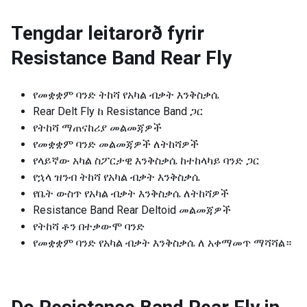
Tengdar leitarorð fyrir
Resistance Band Rear Fly
የመቋቋም ባንድ ትከሻ የአካል ብቃት እንቅስቃሴ
Rear Delt Fly ከ Resistance Band ጋር
የትከሻ ማጠናከሪያ መልመጃዎች
የመቋቋም ባንድ መልመጃዎች ለትከሻዎች
የላይኛው አካል ስፖርታዊ እንቅስቃሴ ከተከላካይ ባንድ ጋር
የኋላ ዝንብ ትከሻ የአካል ብቃት እንቅስቃሴ
የቤት ውስጥ የአካል ብቃት እንቅስቃሴ ለትከሻዎች
Resistance Band Rear Deltoid መልመጃዎች
የትከሻ ቶን በተቃውሞ ባንድ
የመቋቋም ባንድ የአካል ብቃት እንቅስቃሴ ለ አቀማመጥ ማሻሻል።