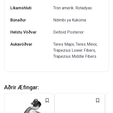
Líkamshluti
Tron amerik: Rotadyax.
Búnaður
Ndimbi ya Kukoma
Helstu Vöðvar
Deltoid Posterior
Aukavöðvar
Teres Major, Teres Minor,
Trapezius Lower Fibers,
Trapezius Middle Fibers
Aðrir Æfingar
: