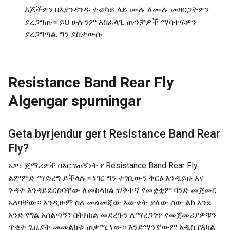
እጆችዎን በእያንዳንዱ ተወካይ ላይ ሙሉ ለሙሉ መዘርጋትዎን
ያረጋግጡ። ይህ ሁሉንም አስፈላጊ ጡንቻዎች ማሳተፍዎን
ያረጋግጣል. ግን ያስታውሱ
Resistance Band Rear Fly
Algengar spurningar
Geta byrjendur gert
Resistance Band Rear
Fly
?
አዎ፣ ጀማሪዎች በእርግጠኝነት የ Resistance Band Rear Fly
ልምምድ ማድረግ ይችላሉ። ነገር ግን ተገቢውን ቅርፅ እንዲይዙ እና
ጉዳት እንዳይደርስባቸው ለመከላከል ዝቅተኛ የመቋቋም ባንድ መጀመር
አለባቸው። እንዲሁም ስለ መልመጃው እውቀት ያለው ሰው ልክ እንደ
አንድ የግል አሰልጣኝ፣ በትክክል መደረጉን ለማረጋገጥ የመጀመሪያዎቹን
ጥቂት ጊዜያት መመልከቱ ጠቃሚ ነው። እንደማንኛውም አዲስ የአካል