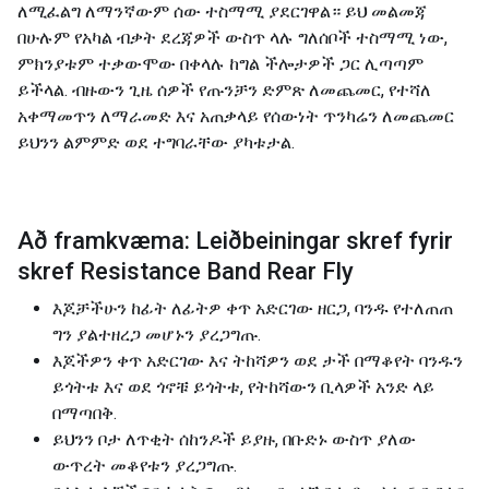
ለሚፈልግ ለማንኛውም ሰው ተስማሚ ያደርገዋል። ይህ መልመጃ
በሁሉም የአካል ብቃት ደረጃዎች ውስጥ ላሉ ግለሰቦች ተስማሚ ነው,
ምክንያቱም ተቃውሞው በቀላሉ ከግል ችሎታዎች ጋር ሊጣጣም
ይችላል. ብዙውን ጊዜ ሰዎች የጡንቻን ድምጽ ለመጨመር, የተሻለ
አቀማመጥን ለማራመድ እና አጠቃላይ የሰውነት ጥንካሬን ለመጨመር
ይህንን ልምምድ ወደ ተግባራቸው ያካቱታል.
Að framkvæma: Leiðbeiningar skref fyrir
skref Resistance Band Rear Fly
እጆቻችሁን ከፊት ለፊትዎ ቀጥ አድርገው ዘርጋ, ባንዱ የተለጠጠ
ግን ያልተዘረጋ መሆኑን ያረጋግጡ.
እጆችዎን ቀጥ አድርገው እና ​​ትከሻዎን ወደ ታች በማቆየት ባንዱን
ይጎትቱ እና ወደ ጎኖቹ ይጎትቱ, የትከሻውን ቢላዎች አንድ ላይ
በማጣበቅ.
ይህንን ቦታ ለጥቂት ሰከንዶች ይያዙ, በቡድኑ ውስጥ ያለው
ውጥረት መቆየቱን ያረጋግጡ.