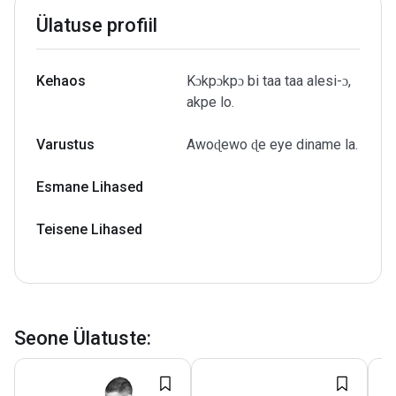
Ülatuse profiil
Kehaos
Kɔkpɔkpɔ bi taa taa alesi-ɔ,
akpe lo.
Varustus
Awoɖewo ɖe eye diname la.
Esmane Lihased
Teisene Lihased
Seone Ülatuste
: