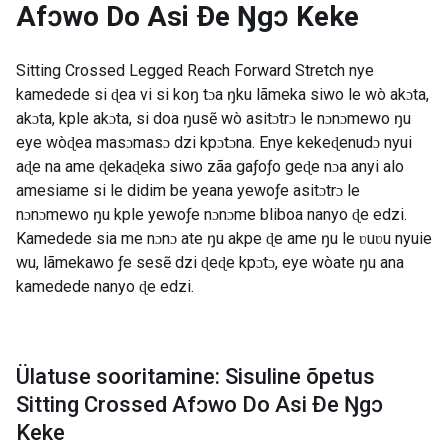
Afɔwo Do Asi Ðe Ŋgɔ Keke
Sitting Crossed Legged Reach Forward Stretch nye
kamedede si ɖea vi si koŋ tɔa ŋku lãmeka siwo le wò akɔta,
akɔta, kple akɔta, si doa ŋusẽ wò asitɔtrɔ le nɔnɔmewo ŋu
eye wòɖea masɔmasɔ dzi kpɔtɔna. Enye kekeɖenudɔ nyui
aɖe na ame ɖekaɖeka siwo zãa gaƒoƒo geɖe nɔa anyi alo
amesiame si le didim be yeana yewoƒe asitɔtrɔ le
nɔnɔmewo ŋu kple yewoƒe nɔnɔme bliboa nanyo ɖe edzi.
Kamedede sia me nɔnɔ ate ŋu akpe ɖe ame ŋu le ʋuʋu nyuie
wu, lãmekawo ƒe sesẽ dzi ɖeɖe kpɔtɔ, eye wòate ŋu ana
kamedede nanyo ɖe edzi.
Ülatuse sooritamine: Sisuline õpetus
Sitting Crossed Afɔwo Do Asi Ðe Ŋgɔ
Keke