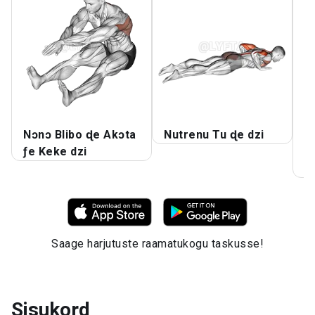
Nɔnɔ Blibo ɖe Akɔta
Nutrenu Tu ɖe dzi
A
ƒe Keke dzi
K
Ŋ
Saage harjutuste raamatukogu taskusse!
Sisukord