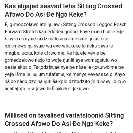
Kas algajad saavad teha
Sitting Crossed
Afɔwo Do Asi Ðe Ŋgɔ Keke
?
Ẽ, gɔmedzelawo ate ŋu awɔ Sitting Crossed Legged Reach
Forward Stretch kamededea godoo. Enye mɔnu bɔbɔe aɖe
si wɔa dɔ nyuie si dzi nàto ana ame nate ŋu atrɔ ɖe
nɔnɔmewo ŋu nyuie wu eye wòakeke lãmeka siwo le
megbe, akɔta, kple afɔwo me. Ke hã, ele vevie be
gɔmedzelawo naɖo to woƒe ŋutilã eye womagatutu wo
sesĩe akpa o. Taɖodzinuae nye be nàse le ɖokuiwò me be
yeƒe lãme le ʋuʋum tufafatɔe, ke menye vevesese o. Anyo
hã be nàdo dzo na ŋutilãa kple dzitodzito ƒe dɔwɔwɔ bɔbɔe
aɖabaƒoƒo ʋɛ aɖewo hafi nàkeke ɖokuiwò.
Millised on tavalised variatsioonid
Sitting
Crossed Afɔwo Do Asi Ðe Ŋgɔ Keke
?