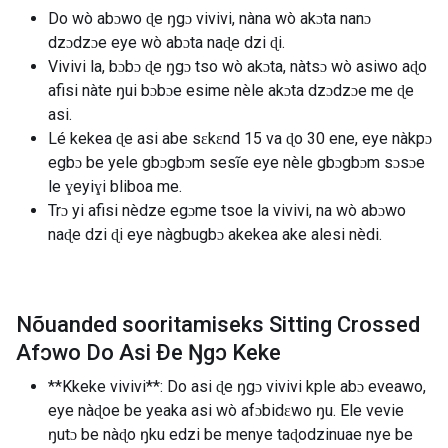
Do wò abɔwo ɖe ŋgɔ vivivi, nàna wò akɔta nanɔ
dzɔdzɔe eye wò abɔta naɖe dzi ɖi.
Vivivi la, bɔbɔ ɖe ŋgɔ tso wò akɔta, nàtsɔ wò asiwo aɖo
afisi nàte ŋui bɔbɔe esime nèle akɔta dzɔdzɔe me ɖe
asi.
Lé kekea ɖe asi abe sɛkɛnd 15 va ɖo 30 ene, eye nàkpɔ
egbɔ be yele gbɔgbɔm sesĩe eye nèle gbɔgbɔm sɔsɔe
le ɣeyiɣi bliboa me.
Trɔ yi afisi nèdze egɔme tsoe la vivivi, na wò abɔwo
naɖe dzi ɖi eye nàgbugbɔ akekea ake alesi nèdi.
Nõuanded sooritamiseks Sitting Crossed
Afɔwo Do Asi Ðe Ŋgɔ Keke
**Kkeke vivivi**: Do asi ɖe ŋgɔ vivivi kple abɔ eveawo,
eye nàɖoe be yeaka asi wò afɔbidɛwo ŋu. Ele vevie
ŋutɔ be nàɖo ŋku edzi be menye taɖodzinuae nye be