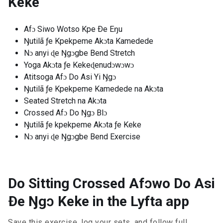
Keke
Afɔ Siwo Wotso Kpe Ðe Eŋu
Ŋutilã ƒe Kpekpeme Akɔta Kamedede
Nɔ anyi ɖe Ŋgɔgbe Bend Stretch
Yoga Akɔta ƒe Kekeɖenudɔwɔwɔ
Atitsoga Afɔ Do Asi Yi Ŋgɔ
Ŋutilã ƒe Kpekpeme Kamedede na Akɔta
Seated Stretch na Akɔta
Crossed Afɔ Do Ŋgɔ Blɔ
Ŋutilã ƒe kpekpeme Akɔta ƒe Keke
Nɔ anyi ɖe Ŋgɔgbe Bend Exercise
Do Sitting Crossed Afɔwo Do Asi
Ðe Ŋgɔ Keke in the Lyfta app
Save this exercise, log your sets, and follow full