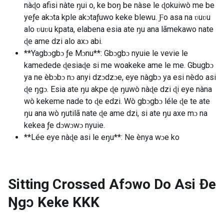
nàɖo afisi nàte ŋui o, ke boŋ be nàse le ɖokuiwò me be
yeƒe akɔta kple akɔtaƒuwo keke blewu. Ƒo asa na ʋuʋu
alo ʋuʋu kpata, elabena esia ate ŋu ana lãmekawo nate
ɖe ame dzi alo axɔ abi.
**Yagbɔgbɔ ƒe Mɔnu**: Gbɔgbɔ nyuie le vevie le
kamedede ɖesiaɖe si me woakeke ame le me. Gbugbɔ
ya ne èbɔbɔ nɔ anyi dzɔdzɔe, eye nàgbɔ ya esi nèdo asi
ɖe ŋgɔ. Esia ate ŋu akpe ɖe ŋuwò nàɖe dzi ɖi eye nàna
wò kekeme nade to ɖe edzi. Wò gbɔgbɔ léle ɖe te ate
ŋu ana wò ŋutilã nate ɖe ame dzi, si ate ŋu axe mɔ na
kekea ƒe dɔwɔwɔ nyuie.
**Lée eye nàɖe asi le eŋu**: Ne ènya wɔe ko
Sitting Crossed Afɔwo Do Asi Ðe
Ŋgɔ Keke
KKK