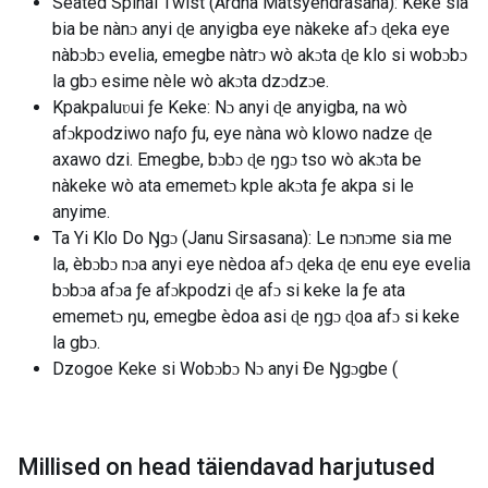
Seated Spinal Twist (Ardha Matsyendrasana): Keke sia
bia be nànɔ anyi ɖe anyigba eye nàkeke afɔ ɖeka eye
nàbɔbɔ evelia, emegbe nàtrɔ wò akɔta ɖe klo si wobɔbɔ
la gbɔ esime nèle wò akɔta dzɔdzɔe.
Kpakpaluʋui ƒe Keke: Nɔ anyi ɖe anyigba, na wò
afɔkpodziwo naƒo ƒu, eye nàna wò klowo nadze ɖe
axawo dzi. Emegbe, bɔbɔ ɖe ŋgɔ tso wò akɔta be
nàkeke wò ata ememetɔ kple akɔta ƒe akpa si le
anyime.
Ta Yi Klo Do Ŋgɔ (Janu Sirsasana): Le nɔnɔme sia me
la, èbɔbɔ nɔa anyi eye nèdoa afɔ ɖeka ɖe enu eye evelia
bɔbɔa afɔa ƒe afɔkpodzi ɖe afɔ si keke la ƒe ata
ememetɔ ŋu, emegbe èdoa asi ɖe ŋgɔ ɖoa ​​afɔ si keke
la gbɔ.
Dzogoe Keke si Wobɔbɔ Nɔ anyi Ðe Ŋgɔgbe (
Millised on head täiendavad harjutused