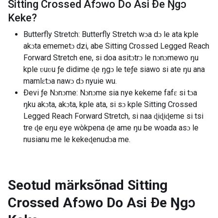
Sitting Crossed Afɔwo Do Asi Ðe Ŋgɔ
Keke
?
Butterfly Stretch: Butterfly Stretch wɔa dɔ le ata kple
akɔta ememetɔ dzi, abe Sitting Crossed Legged Reach
Forward Stretch ene, si doa asitɔtrɔ le nɔnɔmewo ŋu
kple ʋuʋu ƒe didime ɖe ŋgɔ le teƒe siawo si ate ŋu ana
mamlɛtɔa nawɔ dɔ nyuie wu.
Ðevi ƒe Nɔnɔme: Nɔnɔme sia nye kekeme fafɛ si tɔa
ŋku akɔta, akɔta, kple ata, si sɔ kple Sitting Crossed
Legged Reach Forward Stretch, si naa ɖiɖiɖeme si tsi
tre ɖe eŋu eye wòkpena ɖe ame ŋu be woada asɔ le
nusianu me le kekeɖenudɔa me.
Seotud märksõnad
Sitting
Crossed Afɔwo Do Asi Ðe Ŋgɔ