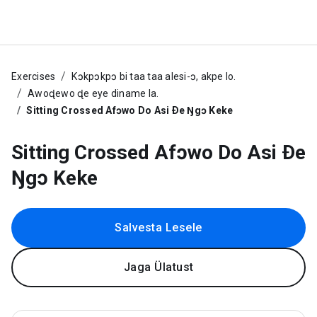
Exercises
Kɔkpɔkpɔ bi taa taa alesi-ɔ, akpe lo.
Awoɖewo ɖe eye diname la.
Sitting Crossed Afɔwo Do Asi Ðe Ŋgɔ Keke
Sitting Crossed Afɔwo Do Asi Ðe
Ŋgɔ Keke
Salvesta Lesele
Jaga Ülatust