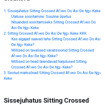
Sissejuhatus
Sitting Crossed Afɔwo Do Asi Ðe Ŋgɔ Keke
Ülatuse sooritamine: Sisuline õpetus
Nõuanded sooritamiseks
Sitting Crossed Afɔwo Do
Asi Ðe Ŋgɔ Keke
Sitting Crossed Afɔwo Do Asi Ðe Ŋgɔ Keke
KKK
Kas algajad saavad teha
Sitting Crossed Afɔwo Do Asi
Ðe Ŋgɔ Keke
?
Millised on tavalised variatsioonid
Sitting Crossed
Afɔwo Do Asi Ðe Ŋgɔ Keke
?
Millised on head täiendavad harjutused
Sitting
Crossed Afɔwo Do Asi Ðe Ŋgɔ Keke
?
Seotud märksõnad
Sitting Crossed Afɔwo Do Asi Ðe Ŋgɔ
Keke
Sissejuhatus
Sitting Crossed