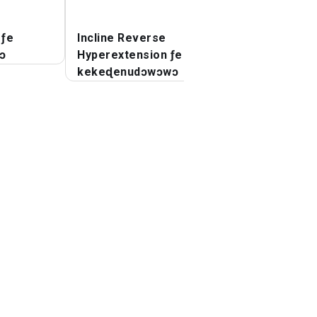
 ƒe
Incline Reverse
Afɔ Ðeka ƒe Afɔ
ɔ
Hyperextension ƒe
Kakaɖedzi
kekeɖenudɔwɔwɔ