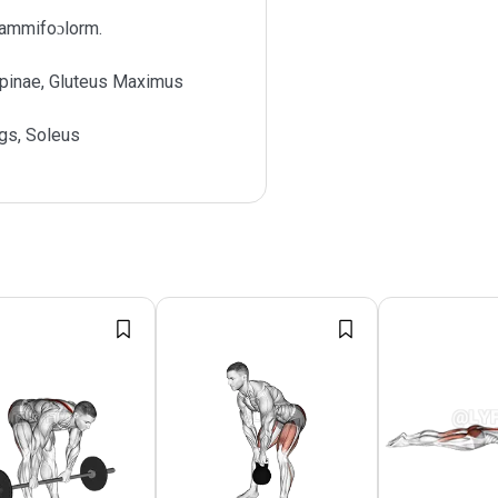
 ammifoɔlorm.
Spinae, Gluteus Maximus
gs, Soleus