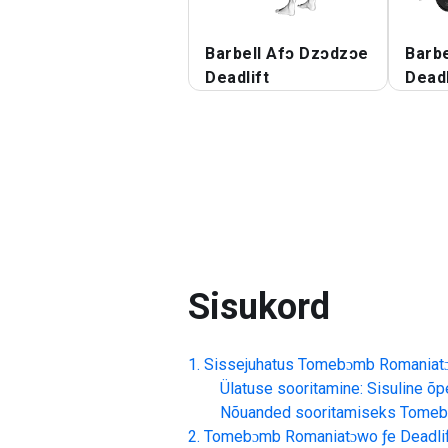
Barbell Afɔ Dzɔdzɔe
Barbe
Deadlift
Deadl
Sisukord
Sissejuhatus
Tomebɔmb Romaniatɔw
Ülatuse sooritamine: Sisuline õp
Nõuanded sooritamiseks
Tomebɔ
Tomebɔmb Romaniatɔwo ƒe Deadli