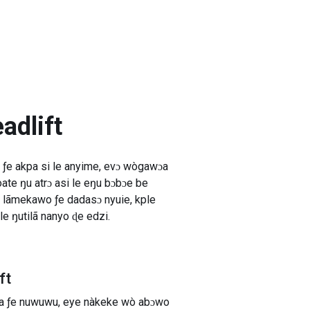
dlift
a ƒe akpa si le anyime, evɔ wògawɔa
e ŋu atrɔ asi le eŋu bɔbɔe be
, lãmekawo ƒe dadasɔ nyuie, kple
e ŋutilã nanyo ɖe edzi.
ft
ƒoa ƒe nuwuwu, eye nàkeke wò abɔwo