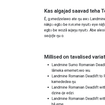
Kas algajad saavad teha
T
Ẽ, gɔmedzelawo ate ŋu awɔ Landmine
nàkpɔ egbɔ be nɔnɔme nyuitɔ eye nàƒ
egbɔ be wozã aɖaŋu nyuitɔ. Abe ales
seɖoƒe ŋu o.
Millised on tavalised varia
Landmine Sumo Romanian Deadlift:
lãmeka ememetɔwo wu.
Landmine Romanian Deadlift to Row
kamededea ŋu.
Landmine Romanian Deadlift with
dzina ɖe edzi.
Landmine Romanian Deadlift with
hã eme.