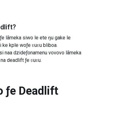
lift
?
 ƒe lãmeka siwo le ete ŋu gake le
ke kple woƒe ʋuʋu bliboa.
 si naa dzideƒonamenu vovovo lãmeka
na deadlift ƒe ʋuʋu.
ƒe Deadlift