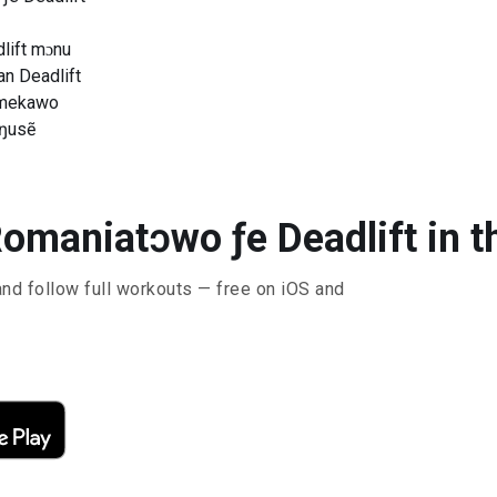
lift mɔnu
n Deadlift
lãmekawo
 ŋusẽ
aniatɔwo ƒe Deadlift in th
and follow full workouts — free on iOS and