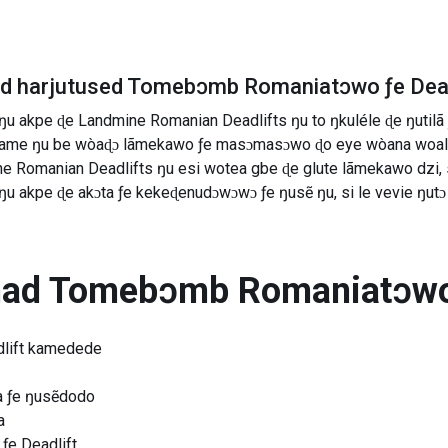
ad harjutused
Tomebɔmb Romaniatɔwo ƒe Dead
 ŋu akpe ɖe Landmine Romanian Deadlifts ŋu to ŋkuléle ɖe ŋutilã
ɖe ame ŋu be wòaɖɔ lãmekawo ƒe masɔmasɔwo ɖo eye wòana woali 
ne Romanian Deadlifts ŋu esi wotea gbe ɖe glute lãmekawo dzi,
ŋu akpe ɖe akɔta ƒe kekeɖenudɔwɔwɔ ƒe ŋusẽ ŋu, si le vevie ŋutɔ 
nad
Tomebɔmb Romaniatɔwo 
lift kamedede
a ƒe ŋusẽdodo
a
ƒe Deadlift