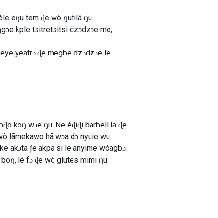
le eŋu tem ɖe wò ŋutilã ŋu.
ŋgɔe kple tsitretsitsi dzɔdzɔe me,
 eye yeatrɔ ɖe megbe dzɔdzɔe le
ɖo koŋ wɔe ŋu. Ne èɖiɖi barbell la ɖe
 wò lãmekawo hã wɔa dɔ nyuie wu.
keke akɔta ƒe akpa si le anyime wòagbɔ
boŋ, lé fɔ ɖe wò glutes mimi ŋu