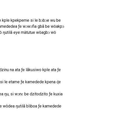
 kple kpekpeme si le bɔbɔe wu be
 kamededea ƒe wɔwɔfia gbã be wòakpɔ
wò ŋutilã eye màtutue wòagbɔ wò
?
zinu na ata ƒe lãkusiwo kple ata ƒe
pa si le etame ƒe kamedede kpena ɖe
 ŋu, si wɔnɛ be dzitodzito ƒe kuxia
ye wòdea ŋutilã bliboa ƒe kamedede