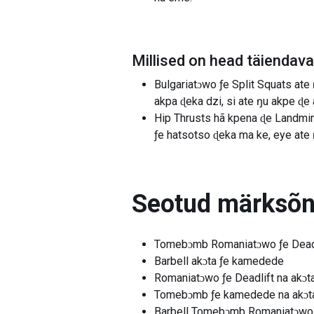
Millised on head täiendav
Bulgariatɔwo ƒe Split Squats ate
akpa ɖeka dzi, si ate ŋu akpe 
Hip Thrusts hã kpena ɖe Landmi
ƒe hatsotso ɖeka ma ke, eye ate 
Seotud märksõ
Tomebɔmb Romaniatɔwo ƒe Dead
Barbell akɔta ƒe kamedede
Romaniatɔwo ƒe Deadlift na akɔt
Tomebɔmb ƒe kamedede na akɔt
Barbell Tomebɔmb Romaniatɔwo 