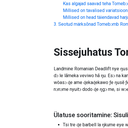
Kas algajad saavad teha
Tomebɔm
Millised on tavalised variatsioon
Millised on head täiendavad har
Seotud märksõnad
Tomebɔmb Roma
Sissejuhatus
To
Landmine Romanian Deadlift nye ŋusẽ 
dɔ le lãmeka veviwo hã ŋu. Esɔ na 
wòasɔ ɖe ame ɖekaɖekawo ƒe ŋusẽ ƒe 
nɔnɔme nyuitɔ dodo ɖe ŋgɔ me, si wɔe
Ülatuse sooritamine: Sis
Tsi tre ɖe barbell la ŋkume eye