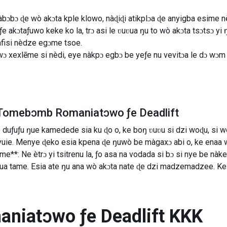
ɔbɔ ɖe wò akɔta kple klowo, nàɖiɖi atikplɔa ɖe anyigba esime nè
 akɔtaƒuwo keke ko la, trɔ asi le ʋuʋua ŋu to wò akɔta tsɔtsɔ yi 
 afisi nèdze egɔme tsoe.
 xexlẽme si nèdi, eye nàkpɔ egbɔ be yeƒe nu vevitɔa le dɔ wɔm
Tomebɔmb Romaniatɔwo ƒe Deadlift
uƒuƒu ŋue kamedede sia ku ɖo o, ke boŋ ʋuʋu si dzi woɖu, si wo
nyuie. Menye ɖeko esia kpena ɖe ŋuwò be màgaxɔ abi o, ke enaa
e**: Ne ètrɔ yi tsitrenu la, ƒo asa na vodada si bɔ si nye be nà
a tame. Esia ate ŋu ana wò akɔta nate ɖe dzi madzemadzee. Ke 
iatɔwo ƒe Deadlift
KKK