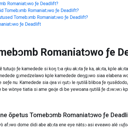
b Romaniatɔwo ƒe Deadlift
?
id
Tomebɔmb Romaniatɔwo ƒe Deadlift
?
jutused
Tomebɔmb Romaniatɔwo ƒe Deadlift
?
niatɔwo ƒe Deadlift
mebɔmb Romaniatɔwo ƒe Dea
tutuɖo ƒe kamedede si koŋ tɔa ŋku akɔta ƒe ka, akɔta, kple akɔt
kamedede gɔmedzelawo kple kamedede deŋgɔwo siaa elabena woat
seƒe nu. Kamedede sia ɖea vi ŋutɔ le ŋutilã bliboa ƒe ŋusẽdodo
 be wònye tiatia si ame geɖe di be yewoana ŋutilã ƒe dɔwɔwɔ kpl
uline õpetus Tomebɔmb Romaniatɔwo ƒe Deadli
 wò afɔwo dome didi abe abɔta ene eye nàtsɔ asi eveawo alé ʋu