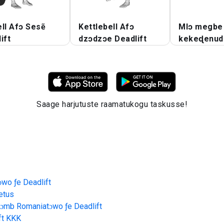
ll Afɔ Sesẽ
Kettlebell Afɔ
Mlɔ megbe
ift
dzɔdzɔe Deadlift
kekeɖenud
Saage harjutuste raamatukogu taskusse!
o ƒe Deadlift
etus
mb Romaniatɔwo ƒe Deadlift
ft
KKK