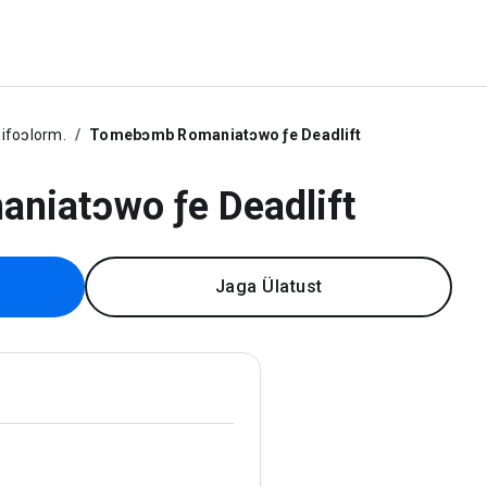
ifoɔlorm.
Tomebɔmb Romaniatɔwo ƒe Deadlift
iatɔwo ƒe Deadlift
Jaga Ülatust
.