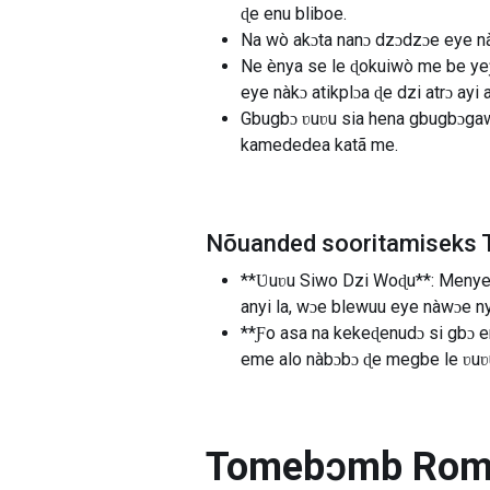
ɖe enu bliboe.
Na wò akɔta nanɔ dzɔdzɔe eye nàb
Ne ènya se le ɖokuiwò me be yeƒe
eye nàkɔ atikplɔa ɖe dzi atrɔ ayi
Gbugbɔ ʋuʋu sia hena gbugbɔgawɔ
kamededea katã me.
Nõuanded sooritamiseks 
**Ʋuʋu Siwo Dzi Woɖu**: Menye d
anyi la, wɔe blewuu eye nàwɔe 
**Ƒo asa na kekeɖenudɔ si gbɔ em
eme alo nàbɔbɔ ɖe megbe le ʋuʋu
Tomebɔmb Roman