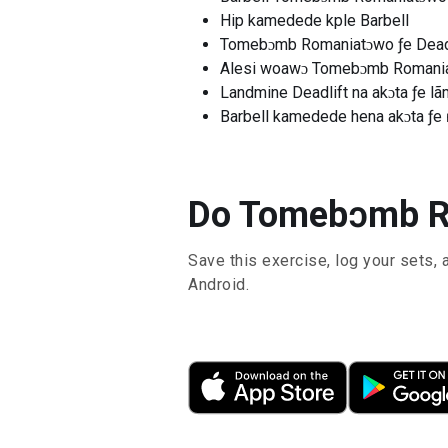
Hip kamedede kple Barbell
Tomebɔmb Romaniatɔwo ƒe Dead
Alesi woawɔ Tomebɔmb Romania
Landmine Deadlift na akɔta ƒe 
Barbell kamedede hena akɔta ƒe
Do Tomebɔmb Rom
Save this exercise, log your sets, 
Android.