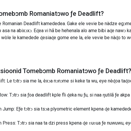
omebɔmb Romaniatɔwo ƒe Deadlift
?
 Romanian Deadlift kamededea. Gake ele vevie be nàdze egɔme
o asa na abixɔxɔ. Eɖea vi hã be hehenala alo ame bibi aɖe nawɔ
i wòle le kamedede ɖesiaɖe gome ene la, ele vevie be nàɖo to 
tsioonid
Tomebɔmb Romaniatɔwo ƒe Deadlift
 Le tɔtrɔ sia me la, èxɔa nɔnɔme si keke ta wu, eye nèɖoa taɖod
: Tɔtrɔ sia ƒoa deadlift kple fli ɖeka nu ƒu, si naa ŋutilã ƒe ak
 Jump: Eƒe tɔtrɔ sia tsɔa plyometric element kpena ɖe kamededea
 Press: Tɔtrɔ sia naa ta dzi press kpena ɖe ʋuʋua ƒe nuwuwu, e