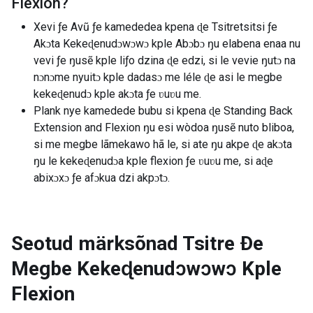
Flexion
?
Xevi ƒe Avũ ƒe kamededea kpena ɖe Tsitretsitsi ƒe
Akɔta Kekeɖenudɔwɔwɔ kple Abɔbɔ ŋu elabena enaa nu
vevi ƒe ŋusẽ kple liƒo dzina ɖe edzi, si le vevie ŋutɔ na
nɔnɔme nyuitɔ kple dadasɔ me léle ɖe asi le megbe
kekeɖenudɔ kple akɔta ƒe ʋuʋu me.
Plank nye kamedede bubu si kpena ɖe Standing Back
Extension and Flexion ŋu esi wòdoa ŋusẽ nuto bliboa,
si me megbe lãmekawo hã le, si ate ŋu akpe ɖe akɔta
ŋu le kekeɖenudɔa kple flexion ƒe ʋuʋu me, si aɖe
abixɔxɔ ƒe afɔkua dzi akpɔtɔ.
Seotud märksõnad
Tsitre Ðe
Megbe Kekeɖenudɔwɔwɔ Kple
Flexion