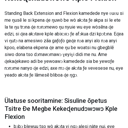
Standing Back Extension and Flexion kamedede nye ʋuʋu si
me ŋusẽ le si kpena ɖe ŋuwò be wò akɔta ƒe akpa si le ete
la te ŋu trɔna ɖe nɔnɔmewo ŋu nyuie wu eye wòsẽna ɖe
edzi, si ɖea akɔtave kple abixɔxɔ ƒe afɔkua dzi kpɔtɔna. Eɖea
vi ŋutɔ na amesiwo zãa gaƒoƒo geɖe nɔa anyi alo nɔa anyi
kpoo, elabena ekpena ɖe ame ŋu be woatsi nu gbegblẽ
siwo dona tso dɔmawɔmawɔ ɣeyiɣi didi me nu. Ame
ɖekaɖekawo adi be yewoawɔ kamedede sia be yewoƒe
nɔnɔme nanyo ɖe edzi, axe mɔ ɖe akɔta ƒe vevesese nu, eye
yeado akɔta ƒe lãmesẽ bliboa ɖe ŋgɔ.
Ülatuse sooritamine: Sisuline õpetus
Tsitre Ðe Megbe Kekeɖenudɔwɔwɔ Kple
Flexion
bɔbɔ blewuu tso wò akɔta yi ŋgɔ alesi nàte ŋui, eye