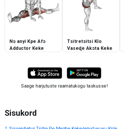
Nɔ anyi Kpe Afɔ
Tsitretsitsi Klo
H
Adductor Keke
Vaseɖe Akɔta Keke
N
Saage harjutuste raamatukogu taskusse!
Sisukord
Sissejuhatus
Tsitre Ðe Megbe Kekeɖenudɔwɔwɔ Kple