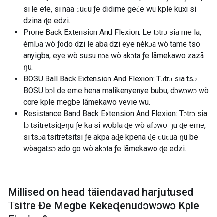
si le ete, si naa ʋuʋu ƒe didime geɖe wu kple kuxi si
dzina ɖe edzi.
Prone Back Extension And Flexion: Le tɔtrɔ sia me la,
èmlɔa wò ƒodo dzi le aba dzi eye nèkɔa wò tame tso
anyigba, eye wò susu nɔa wò akɔta ƒe lãmekawo zazã
ŋu.
BOSU Ball Back Extension And Flexion: Tɔtrɔ sia tsɔ
BOSU bɔl de eme hena malikenyenye bubu, dɔwɔwɔ wò
core kple megbe lãmekawo vevie wu.
Resistance Band Back Extension And Flexion: Tɔtrɔ sia
lɔ tsitretsiɖeŋu ƒe ka si wobla ɖe wò afɔwo ŋu ɖe eme,
si tsɔa tsitretsitsi ƒe akpa aɖe kpena ɖe ʋuʋua ŋu be
wòagatsɔ ado go wò akɔta ƒe lãmekawo ɖe edzi.
Millised on head täiendavad harjutused
Tsitre Ðe Megbe Kekeɖenudɔwɔwɔ Kple