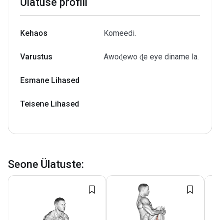
Ülatuse profiil
Kehaos
Komeedi.
Varustus
Awoɖewo ɖe eye diname la.
Esmane Lihased
Teisene Lihased
Seone Ülatuste
: