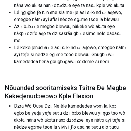
nàna wò akɔta nanɔ dzɔdzɔe eye ta nasɔ kple wò akɔta.
Lé ŋgɔgbe ƒe nɔnɔme sia me ɖe asi sɛkɛnd ʋɛ aɖewo,
emegbe nàtrɔ ayi afisi nèdze egɔme tsoe la blewuu.
Azɔ, bɔbɔ ɖe megbe blewuu, nàkeke wò akɔta eye
nàkpɔ dziƒo aɖo ta dzisasrãa gbɔ, esime nèle dadasɔ
me.
Lé kekeɖenudɔa ɖe asi sɛkɛnd ʋɛ aɖewo, emegbe nàtrɔ
ayi teƒe si nèdze egɔme tsoe blewuu. Gbugbɔ wɔ
kamededea hena gbugbɔgawɔ xexlẽme si nèdi.
Nõuanded sooritamiseks Tsitre Ðe Megbe
Kekeɖenudɔwɔwɔ Kple Flexion
Dzra Wò Ʋuʋu Dzi: Ne èle kamededea wɔm la, kpɔ
egbɔ be yeɖu yeƒe ʋuʋu dzi. bɔbɔ blewuu yi ŋgɔ tso wò
akɔta, nàna wò akɔta nanɔ dzɔdzɔe, eye nàtrɔ ayi teƒe si
nèdze egɔme tsoe la vivivi. Ƒo asa na ʋuʋu alo ʋuʋu