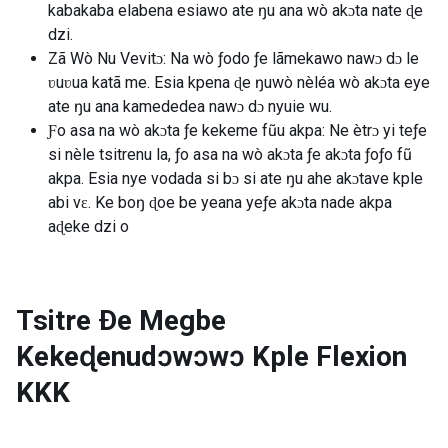
kabakaba elabena esiawo ate ŋu ana wò akɔta nate ɖe
dzi.
Zã Wò Nu Vevitɔ: Na wò ƒodo ƒe lãmekawo nawɔ dɔ le
ʋuʋua katã me. Esia kpena ɖe ŋuwò nèléa wò akɔta eye
ate ŋu ana kamededea nawɔ dɔ nyuie wu.
Ƒo asa na wò akɔta ƒe kekeme fũu akpa: Ne ètrɔ yi teƒe
si nèle tsitrenu la, ƒo asa na wò akɔta ƒe akɔta ƒoƒo fũ
akpa. Esia nye vodada si bɔ si ate ŋu ahe akɔtave kple
abi vɛ. Ke boŋ ɖoe be yeana yeƒe akɔta nade akpa
aɖeke dzi o
Tsitre Ðe Megbe
Kekeɖenudɔwɔwɔ Kple Flexion
KKK