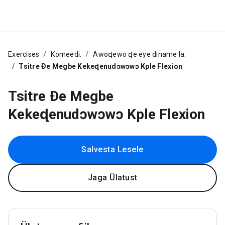
Exercises
Komeedi.
Awoɖewo ɖe eye diname la.
Tsitre Ðe Megbe Kekeɖenudɔwɔwɔ Kple Flexion
Tsitre Ðe Megbe
Kekeɖenudɔwɔwɔ Kple Flexion
Salvesta Lesele
Jaga Ülatust