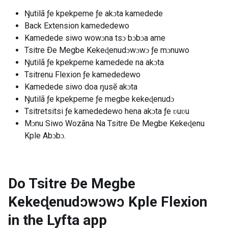
Ŋutilã ƒe kpekpeme ƒe akɔta kamedede
Back Extension kamededewo
Kamedede siwo wowɔna tsɔ bɔbɔa ame
Tsitre Ðe Megbe Kekeɖenudɔwɔwɔ ƒe mɔnuwo
Ŋutilã ƒe kpekpeme kamedede na akɔta
Tsitrenu Flexion ƒe kamededewo
Kamedede siwo doa ŋusẽ akɔta
Ŋutilã ƒe kpekpeme ƒe megbe kekeɖenudɔ
Tsitretsitsi ƒe kamededewo hena akɔta ƒe ʋuʋu
Mɔnu Siwo Wozãna Na Tsitre Ðe Megbe Kekeɖenu
Kple Abɔbɔ.
Do Tsitre Ðe Megbe
Kekeɖenudɔwɔwɔ Kple Flexion
in the Lyfta app