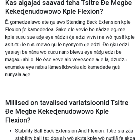
Kas algajad saavad teha
Tsitre Ðe Megbe
Kekeɖenudɔwɔwɔ Kple Flexion
?
Ẽ, gɔmedzelawo ate ŋu awɔ Standing Back Extension kple
Flexion ƒe kamededea. Gake ele vevie be nàdze egɔme
kple ʋuʋu sue aɖe eye nàdzii ɖe edzi vivivi ne wò ŋusẽ kple
asitɔtrɔ le nɔnɔmewo ŋu le nyonyom ɖe edzi. Ðo ŋku edzi
ɣesiaɣi be nàna wò ʋuʋu nanɔ blewu eye nàɖu edzi be
màgaxɔ abi o. Ne èse veve alo vevesese aɖe la, dzudzɔ
enumake eye nàbia lãmesẽdɔwɔla alo kamedede ŋuti
nunyala aɖe.
Millised on tavalised variatsioonid
Tsitre
Ðe Megbe Kekeɖenudɔwɔwɔ Kple
Flexion
?
Stability Ball Back Extension And Flexion: Tɔtrɔ sia zãa
stability ball tsɔ doa alɔ wò akɔta kple wò ŋutilã ƒe akpa