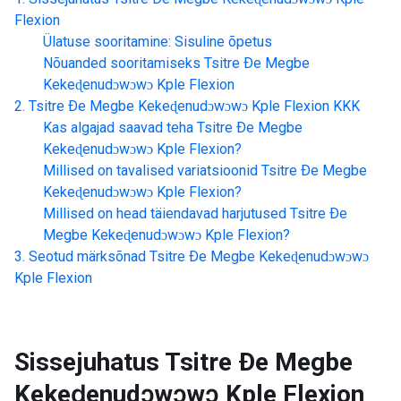
Flexion
Ülatuse sooritamine: Sisuline õpetus
Nõuanded sooritamiseks
Tsitre Ðe Megbe
Kekeɖenudɔwɔwɔ Kple Flexion
Tsitre Ðe Megbe Kekeɖenudɔwɔwɔ Kple Flexion
KKK
Kas algajad saavad teha
Tsitre Ðe Megbe
Kekeɖenudɔwɔwɔ Kple Flexion
?
Millised on tavalised variatsioonid
Tsitre Ðe Megbe
Kekeɖenudɔwɔwɔ Kple Flexion
?
Millised on head täiendavad harjutused
Tsitre Ðe
Megbe Kekeɖenudɔwɔwɔ Kple Flexion
?
Seotud märksõnad
Tsitre Ðe Megbe Kekeɖenudɔwɔwɔ
Kple Flexion
Sissejuhatus
Tsitre Ðe Megbe
Kekeɖenudɔwɔwɔ Kple Flexion