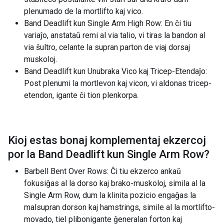
plenumado de la mortlifto kaj vico.
Band Deadlift kun Single Arm High Row: En ĉi tiu
variaĵo, anstataŭ remi al via talio, vi tiras la bandon al
via ŝultro, celante la supran parton de viaj dorsaj
muskoloj.
Band Deadlift kun Unubraka Vico kaj Tricep-Etendaĵo:
Post plenumi la mortlevon kaj vicon, vi aldonas tricep-
etendon, igante ĉi tion plenkorpa.
Kioj estas bonaj komplementaj ekzercoj
por la
Band Deadlift kun Single Arm Row
?
Barbell Bent Over Rows: Ĉi tiu ekzerco ankaŭ
fokusiĝas al la dorso kaj brako-muskoloj, simila al la
Single Arm Row, dum la klinita pozicio engaĝas la
malsupran dorson kaj hamstrings, simile al la mortlifto-
movado, tiel plibonigante ĝeneralan forton kaj