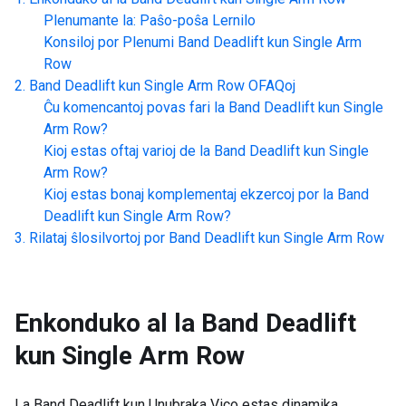
Plenumante la: Paŝo-poŝa Lernilo
Konsiloj por Plenumi
Band Deadlift kun Single Arm
Row
Band Deadlift kun Single Arm Row
OFAQoj
Ĉu komencantoj povas fari la
Band Deadlift kun Single
Arm Row
?
Kioj estas oftaj varioj de la
Band Deadlift kun Single
Arm Row
?
Kioj estas bonaj komplementaj ekzercoj por la
Band
Deadlift kun Single Arm Row
?
Rilataj ŝlosilvortoj por
Band Deadlift kun Single Arm Row
Enkonduko al la
Band Deadlift
kun Single Arm Row
La Band Deadlift kun Unubraka Vico estas dinamika