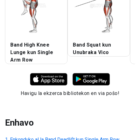
Band High Knee
Band Squat kun
B
Lunge kun Single
Unubraka Vico
H
Arm Row
H
Havigu la ekzerca bibliotekon en via poŝo!
Enhavo
Enkonduko al la
Band Deadlift kun Single Arm Row