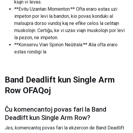
kiujn vi levas.
**Evitu Uzantan Momenton:** Ofta eraro estas uzi
impeton por levi la bandon, kio povas konduki al
malsupra dorso vundoj kaj ne efike celos la celitajn
muskolojn. Certiĝu, ke vi uzas viajn muskolojn por levi
la pezon, ne impeton.
**Konservu Vian Spinon Neŭtrala:** Alia ofta eraro
estas rondigi la
Band Deadlift kun Single Arm
Row
OFAQoj
Ĉu komencantoj povas fari la
Band
Deadlift kun Single Arm Row
?
Jes, komencantoj povas fari la ekzercon de Band Deadlift