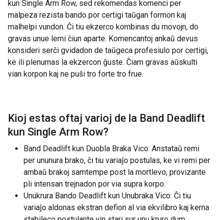
kun Single Arm Row, sed rekomendas komenci per
malpeza rezista bando por certigi taŭgan formon kaj
malhelpi vundon. Ĉi tiu ekzerco kombinas du movojn, do
gravas unue lerni ĉiun aparte. Komencantoj ankaŭ devus
konsideri serĉi gvidadon de taŭgeca profesiulo por certigi,
ke ili plenumas la ekzercon ĝuste. Ĉiam gravas aŭskulti
vian korpon kaj ne puŝi tro forte tro frue.
Kioj estas oftaj varioj de la
Band Deadlift
kun Single Arm Row
?
Band Deadlift kun Duobla Braka Vico: Anstataŭ remi
per ununura brako, ĉi tiu variaĵo postulas, ke vi remi per
ambaŭ brakoj samtempe post la mortlevo, provizante
pli intensan trejnadon por via supra korpo.
Unukrura Bando Deadlift kun Unubraka Vico: Ĉi tiu
variaĵo aldonas ekstran defion al via ekvilibro kaj kerna
stabileco postulante vin stari sur unu kruro dum