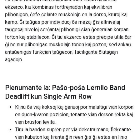
ekzerco, kiu kombinas forttrejnadon kaj ekvilibran
plibonigon, ĉefe celante muskolojn en la dorso, kruroj kaj
kerno. Ĝi taŭgas por individuoj ĉe mezaj ĝis altnivelaj
taŭgecaj niveloj serĉantaj plibonigi sian ĝeneralan korpan
forton kaj stabilecon. Ĉi tiu ekzerco estas precipe utila ĉar
ĝi ne nur plibonigas muskolajn tonon kaj pozon, sed ankaŭ
antaŭenigas funkcian taŭgecon, faciligante ĉiutagajn
agadojn.
Plenumante la: Paŝo-poŝa Lernilo Band
Deadlift kun Single Arm Row
Klinu ĉe viaj koksoj kaj genuoj por malaltigi vian korpon
en duon-kvaron pozicion, tenante vian dorson rekta kaj
vian bruston levita.
Tiru la bandon supren per via dekstra mano, fleksante
vian kubuton kaj tirante ĝin reen ĝis ĝi estas en linio