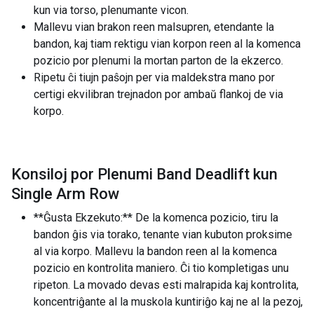
kun via torso, plenumante vicon.
Mallevu vian brakon reen malsupren, etendante la
bandon, kaj tiam rektigu vian korpon reen al la komenca
pozicio por plenumi la mortan parton de la ekzerco.
Ripetu ĉi tiujn paŝojn per via maldekstra mano por
certigi ekvilibran trejnadon por ambaŭ flankoj de via
korpo.
Konsiloj por Plenumi Band Deadlift kun
Single Arm Row
**Ĝusta Ekzekuto:** De la komenca pozicio, tiru la
bandon ĝis via torako, tenante vian kubuton proksime
al via korpo. Mallevu la bandon reen al la komenca
pozicio en kontrolita maniero. Ĉi tio kompletigas unu
ripeton. La movado devas esti malrapida kaj kontrolita,
koncentriĝante al la muskola kuntiriĝo kaj ne al la pezoj,