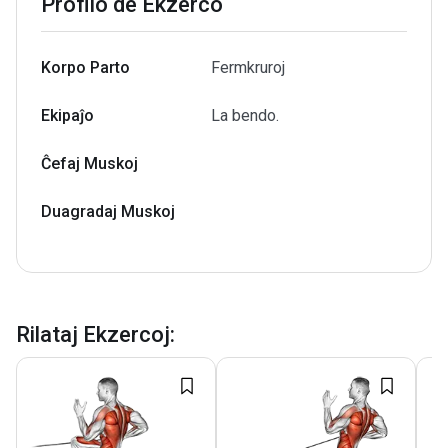
Profilo de Ekzerco
Korpo Parto
Fermkruroj
Ekipaĵo
La bendo.
Ĉefaj Muskoj
Duagradaj Muskoj
Rilataj Ekzercoj
: