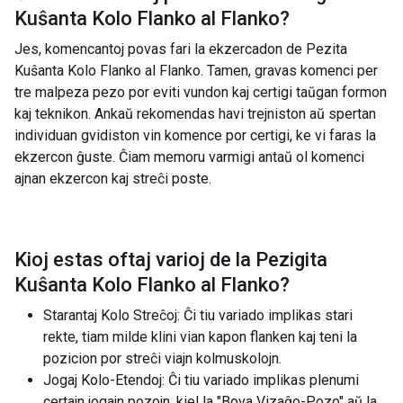
Kuŝanta Kolo Flanko al Flanko
?
Jes, komencantoj povas fari la ekzercadon de Pezita
Kuŝanta Kolo Flanko al Flanko. Tamen, gravas komenci per
tre malpeza pezo por eviti vundon kaj certigi taŭgan formon
kaj teknikon. Ankaŭ rekomendas havi trejniston aŭ spertan
individuan gvidiston vin komence por certigi, ke vi faras la
ekzercon ĝuste. Ĉiam memoru varmigi antaŭ ol komenci
ajnan ekzercon kaj streĉi poste.
Kioj estas oftaj varioj de la
Pezigita
Kuŝanta Kolo Flanko al Flanko
?
Starantaj Kolo Streĉoj: Ĉi tiu variado implikas stari
rekte, tiam milde klini vian kapon flanken kaj teni la
pozicion por streĉi viajn kolmuskolojn.
Jogaj Kolo-Etendoj: Ĉi tiu variado implikas plenumi
certajn jogajn pozojn, kiel la "Bova Vizaĝo-Pozo" aŭ la