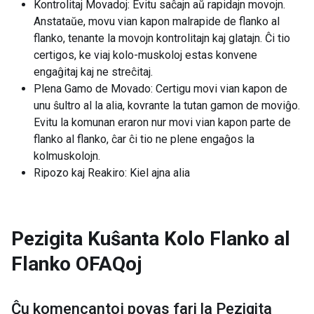
Kontrolitaj Movadoj: Evitu saĉajn aŭ rapidajn movojn.
Anstataŭe, movu vian kapon malrapide de flanko al
flanko, tenante la movojn kontrolitajn kaj glatajn. Ĉi tio
certigos, ke viaj kolo-muskoloj estas konvene
engaĝitaj kaj ne streĉitaj.
Plena Gamo de Movado: Certigu movi vian kapon de
unu ŝultro al la alia, kovrante la tutan gamon de moviĝo.
Evitu la komunan eraron nur movi vian kapon parte de
flanko al flanko, ĉar ĉi tio ne plene engaĝos la
kolmuskolojn.
Ripozo kaj Reakiro: Kiel ajna alia
Pezigita Kuŝanta Kolo Flanko al
Flanko
OFAQoj
Ĉu komencantoj povas fari la
Pezigita