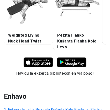
Weighted Liying
Pezita Flanko
P
Nuck Head Twist
Kuŝanta Flanka Kolo
K
Levo
Havigu la ekzerca bibliotekon en via poŝo!
Enhavo
Enkonduko al la
Pezigita Kuŝanta Kolo Flanko al Flanko