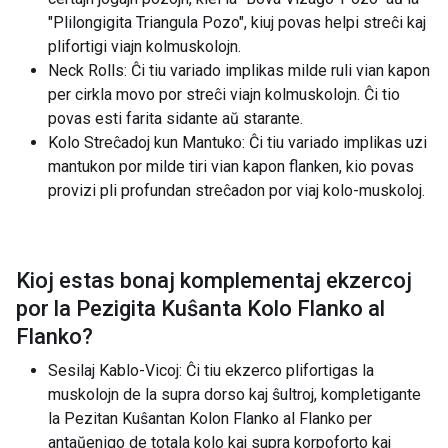
"Plilongigita Triangula Pozo", kiuj povas helpi streĉi kaj
plifortigi viajn kolmuskolojn.
Neck Rolls: Ĉi tiu variado implikas milde ruli vian kapon
per cirkla movo por streĉi viajn kolmuskolojn. Ĉi tio
povas esti farita sidante aŭ starante.
Kolo Streĉadoj kun Mantuko: Ĉi tiu variado implikas uzi
mantukon por milde tiri vian kapon flanken, kio povas
provizi pli profundan streĉadon por viaj kolo-muskoloj.
Kioj estas bonaj komplementaj ekzercoj
por la
Pezigita Kuŝanta Kolo Flanko al
Flanko
?
Sesilaj Kablo-Vicoj: Ĉi tiu ekzerco plifortigas la
muskolojn de la supra dorso kaj ŝultroj, kompletigante
la Pezitan Kuŝantan Kolon Flanko al Flanko per
antaŭenigo de totala kolo kaj supra korpoforto kaj