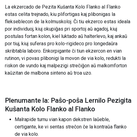
La ekzercado de Pezita Kuŝanta Kolo Flanko al Flanko
estas celita trejnado, kiu plifortigas kaj plibonigas la
flekseblecon de la kolmuskoloj. Ĉi tiu ekzerco estas ideala
por individuoj, kiuj okupiĝas pri sportoj aŭ agadoj, kiuj
postulas fortan kolon, kiel luktado aŭ halterlevo, kaj ankaŭ
por tiuj, kiuj suferas pro kolo-rigideco pro longedaŭra
skribtabla laboro. Enkorpigante ĉi tiun ekzercon en vian
rutinon, vi povas plibonigi la movon de via kolo, redukti la
riskon de vundo kaj malpezigi streĉiĝon aŭ malkomforton
kaŭzitan de malbona sinteno aŭ troa uzo.
Plenumante la: Paŝo-poŝa Lernilo Pezigita
Kuŝanta Kolo Flanko al Flanko
Malrapide turnu vian kapon dekstren laŭeble,
certigante, ke vi sentas streĉon ĉe la kontraŭa flanko
de via kolo.