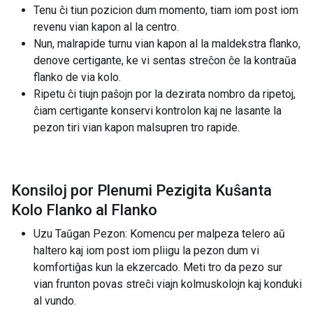
Tenu ĉi tiun pozicion dum momento, tiam iom post iom
revenu vian kapon al la centro.
Nun, malrapide turnu vian kapon al la maldekstra flanko,
denove certigante, ke vi sentas streĉon ĉe la kontraŭa
flanko de via kolo.
Ripetu ĉi tiujn paŝojn por la dezirata nombro da ripetoj,
ĉiam certigante konservi kontrolon kaj ne lasante la
pezon tiri vian kapon malsupren tro rapide.
Konsiloj por Plenumi Pezigita Kuŝanta
Kolo Flanko al Flanko
Uzu Taŭgan Pezon: Komencu per malpeza telero aŭ
haltero kaj iom post iom pliigu la pezon dum vi
komfortiĝas kun la ekzercado. Meti tro da pezo sur
vian frunton povas streĉi viajn kolmuskolojn kaj konduki
al vundo.