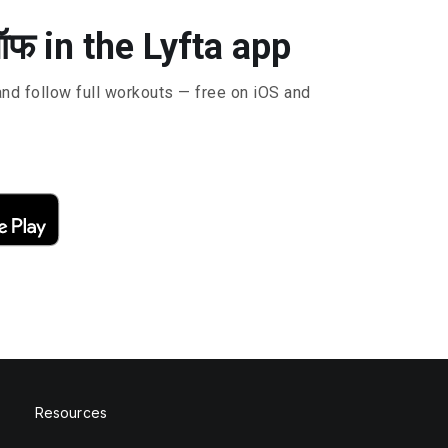
 ऑफ in the Lyfta app
and follow full workouts — free on iOS and
Resources