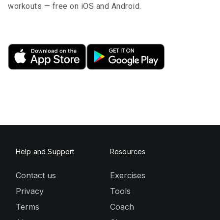
workouts — free on iOS and Android.
Help and Support
Resources
Contact us
Exercises
Privacy
Tools
Terms
Coach