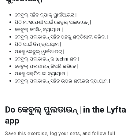
କେବୁଲ୍ ସହିତ ବ୍ୟାକ୍ ୱାର୍କଆଉଟ୍ |
ପିଠି ମାଂସପେଶୀ ପାଇଁ କେବୁଲ୍ ପଲଡାଉନ୍ |
କେବୁଲ୍ ମେସିନ୍ ବ୍ୟାୟାମ |
କେବୁଲ୍ ପଲଡାଉନ୍ ସହିତ ପଛକୁ ଶକ୍ତିଶାଳୀ କରିବା |
ପିଠି ପାଇଁ ଜିମ୍ ବ୍ୟାୟାମ |
ପଛକୁ କେବୁଲ୍ ୱାର୍କଆଉଟ୍ |
କେବୁଲ୍ ପଲଡାଉନ୍ କ techni ଶଳ |
କେବୁଲ୍ ପଲଡାଉନ୍ କିପରି କରିବେ |
ପଛକୁ ଶକ୍ତିଶାଳୀ ବ୍ୟାୟାମ |
କେବୁଲ୍ ପଲଡାଉନ୍ ସହିତ ଉପର ଶରୀରର ବ୍ୟାୟାମ |
Do କେବୁଲ୍ ପୁଲଡାଉନ୍ | in the Lyfta
app
Save this exercise, log your sets, and follow full