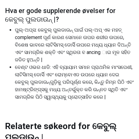
Hva er gode supplerende øvelser for
କେବୁଲ୍ ପୁଲଡାଉନ୍ |
?
ପୁଲ୍-ଅପ୍ସ: କେବୁଲ୍ ପୁଲଡାଉନ୍ ପାଇଁ ପଲ୍-ଅପ୍ ଏକ ମହତ୍
complement ପୂର୍ଣ କାରଣ ସେମାନେ ଉପର ଶରୀର ଉପରେ,
ବିଶେଷ ଭାବରେ ଲାଟିସିମସ୍ ଡୋର୍ସି ଉପରେ ମଧ୍ୟ ଧ୍ୟାନ ଦିଅନ୍ତି
ଏବଂ ସାମଗ୍ରିକ ଶକ୍ତି ଏବଂ ସ୍ଥିରତା ବ ancing ାଇ ମୂଳ ସହିତ
ଜଡିତ ହୁଅନ୍ତି |
ବେଣ୍ଟ ଓଭର ଧାଡି: ଏହି ବ୍ୟାୟାମ ସମାନ ପ୍ରାଥମିକ ମାଂସପେଶୀ,
ଲାଟିସିମସ୍ ଡୋର୍ସି ଏବଂ ରୋମ୍ବୋଏଡ ଉପରେ ଧ୍ୟାନ ଦେଇ
କେବୁଲ୍ ପୁଲଡାଉନ୍ଗୁଡ଼ିକୁ ପରିପୂର୍ଣ୍ଣ କରେ, କିନ୍ତୁ ନିମ୍ନ ପିଠି ଏବଂ
ହାମଷ୍ଟ୍ରିଙ୍ଗ୍ସକୁ ମଧ୍ୟ ଅନ୍ତର୍ଭୁକ୍ତ କରି ଉନ୍ନତ ସ୍ଥିତି ଏବଂ
ସାମଗ୍ରିକ ପିଠି ସ୍ୱାସ୍ଥ୍ୟକୁ ପ୍ରୋତ୍ସାହିତ କରେ |
Relaterte søkeord for
କେବୁଲ୍
ପୁଲଡାଉନ୍ |