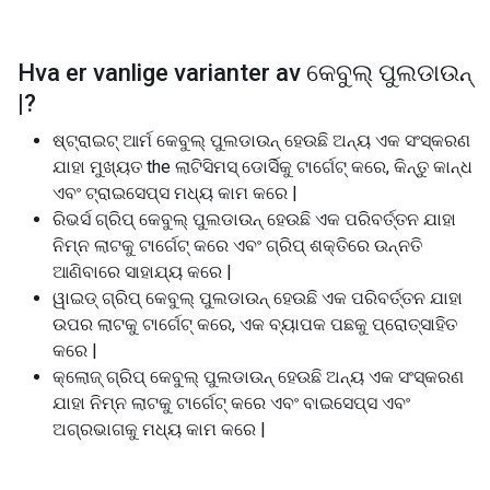
Hva er vanlige varianter av
କେବୁଲ୍ ପୁଲଡାଉନ୍
|
?
ଷ୍ଟ୍ରାଇଟ୍ ଆର୍ମ କେବୁଲ୍ ପୁଲଡାଉନ୍ ହେଉଛି ଅନ୍ୟ ଏକ ସଂସ୍କରଣ
ଯାହା ମୁଖ୍ୟତ the ଲାଟିସିମସ୍ ଡୋର୍ସିକୁ ଟାର୍ଗେଟ୍ କରେ, କିନ୍ତୁ କାନ୍ଧ
ଏବଂ ଟ୍ରାଇସେପ୍ସ ମଧ୍ୟ କାମ କରେ |
ରିଭର୍ସ ଗ୍ରିପ୍ କେବୁଲ୍ ପୁଲଡାଉନ୍ ହେଉଛି ଏକ ପରିବର୍ତ୍ତନ ଯାହା
ନିମ୍ନ ଲାଟକୁ ଟାର୍ଗେଟ୍ କରେ ଏବଂ ଗ୍ରିପ୍ ଶକ୍ତିରେ ଉନ୍ନତି
ଆଣିବାରେ ସାହାଯ୍ୟ କରେ |
ୱାଇଡ୍ ଗ୍ରିପ୍ କେବୁଲ୍ ପୁଲଡାଉନ୍ ହେଉଛି ଏକ ପରିବର୍ତ୍ତନ ଯାହା
ଉପର ଲାଟକୁ ଟାର୍ଗେଟ୍ କରେ, ଏକ ବ୍ୟାପକ ପଛକୁ ପ୍ରୋତ୍ସାହିତ
କରେ |
କ୍ଲୋଜ୍ ଗ୍ରିପ୍ କେବୁଲ୍ ପୁଲଡାଉନ୍ ହେଉଛି ଅନ୍ୟ ଏକ ସଂସ୍କରଣ
ଯାହା ନିମ୍ନ ଲାଟକୁ ଟାର୍ଗେଟ୍ କରେ ଏବଂ ବାଇସେପ୍ସ ଏବଂ
ଅଗ୍ରଭାଗକୁ ମଧ୍ୟ କାମ କରେ |