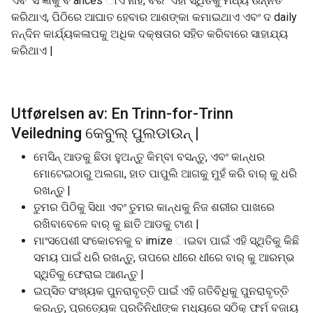
ଏବଂ ସଂଜ୍ଞାକୁ ବ ances ାଏ ନାହିଁ, ବରଂ ଏହା ସ୍ଥିତିକୁ ମଧ୍ୟ ଉନ୍ନତ
କରିଥାଏ, ପିଠିରେ ଆଘାତ ହେବାର ଆଶଙ୍କା କମାଇଥାଏ ଏବଂ ଦ daily
ନନ୍ଦିନ କାର୍ଯ୍ୟକଳାପକୁ ଅଧିକ ଦକ୍ଷତାର ସହିତ କରିବାରେ ସାହାଯ୍ୟ
କରିଥାଏ |
Utførelsen av: En Trinn-for-Trinn
Veiledning କେବୁଲ୍ ପୁଲଡାଉନ୍ |
ମେସିନ୍ ଆଡକୁ ଛିଡା ହୁଅନ୍ତୁ କିମ୍ବା ବସନ୍ତୁ, ଏବଂ କାନ୍ଧର
ମୋଟେଇଠାରୁ ଅଲଗା, ହାତ ପାପୁଲି ଆଗକୁ ମୁହଁ କରି ବାର୍ କୁ ଧରି
ରଖନ୍ତୁ |
ତୁମର ପିଠିକୁ ସିଧା ଏବଂ ତୁମର କାନ୍ଧକୁ ନିଜ ଶରୀର ପାଖରେ
ରଖିବାବେଳେ ବାର୍ କୁ ଛାତି ଆଡକୁ ଟାଣ |
ମାଂସପେଶୀ ସଂକୋଚନକୁ ବ imize ାଇବା ପାଇଁ ଏହି ସ୍ଥିତିକୁ କିଛି
ସମୟ ପାଇଁ ଧରି ରଖନ୍ତୁ, ତାପରେ ଧୀରେ ଧୀରେ ବାର୍ କୁ ଆରମ୍ଭ
ସ୍ଥିତିକୁ ଫେରାଇ ଆଣନ୍ତୁ |
ଇପ୍ସିତ ସଂଖ୍ୟକ ପୁନରାବୃତ୍ତି ପାଇଁ ଏହି ଗତିବିଧିକୁ ପୁନରାବୃତ୍ତି
କରନ୍ତୁ, ପ୍ରତ୍ୟେକ ପ୍ରତିନିଧୀଙ୍କ ମଧ୍ୟରେ ସଠିକ୍ ଫର୍ମ ବଜାୟ