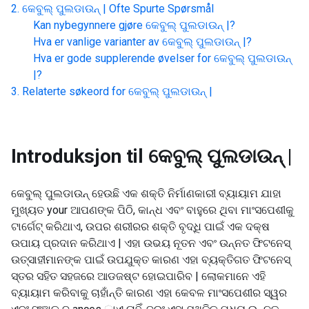
କେବୁଲ୍ ପୁଲଡାଉନ୍ |
Ofte Spurte Spørsmål
Kan nybegynnere gjøre
କେବୁଲ୍ ପୁଲଡାଉନ୍ |
?
Hva er vanlige varianter av
କେବୁଲ୍ ପୁଲଡାଉନ୍ |
?
Hva er gode supplerende øvelser for
କେବୁଲ୍ ପୁଲଡାଉନ୍
|
?
Relaterte søkeord for
କେବୁଲ୍ ପୁଲଡାଉନ୍ |
Introduksjon til
କେବୁଲ୍ ପୁଲଡାଉନ୍ |
କେବୁଲ୍ ପୁଲଡାଉନ୍ ହେଉଛି ଏକ ଶକ୍ତି ନିର୍ମାଣକାରୀ ବ୍ୟାୟାମ ଯାହା
ମୁଖ୍ୟତ your ଆପଣଙ୍କ ପିଠି, କାନ୍ଧ ଏବଂ ବାହୁରେ ଥିବା ମାଂସପେଶୀକୁ
ଟାର୍ଗେଟ୍ କରିଥାଏ, ଉପର ଶରୀରର ଶକ୍ତି ବୃଦ୍ଧି ପାଇଁ ଏକ ଦକ୍ଷ
ଉପାୟ ପ୍ରଦାନ କରିଥାଏ | ଏହା ଉଭୟ ନୂତନ ଏବଂ ଉନ୍ନତ ଫିଟନେସ୍
ଉତ୍ସାହୀମାନଙ୍କ ପାଇଁ ଉପଯୁକ୍ତ କାରଣ ଏହା ବ୍ୟକ୍ତିଗତ ଫିଟନେସ୍
ସ୍ତର ସହିତ ସହଜରେ ଆଡଜଷ୍ଟ ହୋଇପାରିବ | ଲୋକମାନେ ଏହି
ବ୍ୟାୟାମ କରିବାକୁ ଚାହାଁନ୍ତି କାରଣ ଏହା କେବଳ ମାଂସପେଶୀର ସ୍ୱର