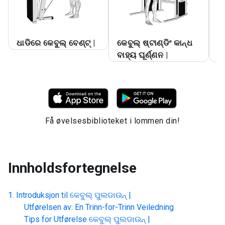
ଧାଡିରେ କେବୁଲ୍ ବେଣ୍ଟ୍ |
କେବୁଲ୍ ଷ୍ଟାଣ୍ଡିଂ କାନ୍ଧ
ଲ
ବାହ୍ୟ ଘୂର୍ଣ୍ଣନ |
ଉ
Få øvelsesbiblioteket i lommen din!
Innholdsfortegnelse
Introduksjon til
କେବୁଲ୍ ପୁଲଡାଉନ୍ |
Utførelsen av: En Trinn-for-Trinn Veiledning
Tips for Utførelse
କେବୁଲ୍ ପୁଲଡାଉନ୍ |