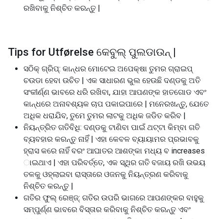
ରଖିବାକୁ ନିଶ୍ଚିତ କରନ୍ତୁ |
Tips for Utførelse କେବୁଲ୍ ପୁଲଡାଉନ୍ |
ସଠିକ୍ ଗ୍ରିପ୍: କାନ୍ଧର ମୋଟେଇ ଅପେକ୍ଷା ତୁମର ଗ୍ରାଇପ୍
ଚଉଡା ହେବା ଉଚିତ | ଏକ ସାଧାରଣ ଭୁଲ ହେଉଛି ଦଣ୍ଡକୁ ଅତି
ସଂକୀର୍ଣ୍ଣ ଭାବରେ ଧରି ରଖିବା, ଯାହା ଆପଣଙ୍କ ହାତଗୋଡ ଏବଂ
କାନ୍ଧରେ ଅନାବଶ୍ୟକ ଚାପ ପକାଇପାରେ | ମନେରଖନ୍ତୁ, ଯେତେ
ଅଧିକ ଧରାଯିବ, ତୁମେ ତୁମର ଲାଟକୁ ଅଧିକ ଜଡିତ କରିବ |
ନିୟନ୍ତ୍ରିତ ଗତିବିଧି: ଦଣ୍ଡକୁ ଟାଣିବା ପାଇଁ ଥଟ୍ଟା କିମ୍ବା ଗତି
ବ୍ୟବହାର କରନ୍ତୁ ନାହିଁ | ଏହା କେବଳ ବ୍ୟାୟାମର ପ୍ରଭାବକୁ
ହ୍ରାସ କରେ ନାହିଁ ବରଂ ଆଘାତର ଆଶଙ୍କା ମଧ୍ୟ ବ increases
ାଇଥାଏ | ଏହା ପରିବର୍ତ୍ତେ, ଏକ ସ୍ଥିର ଗତି ବଜାୟ ରଖି ଉଭୟ
ତଳକୁ ଓହ୍ଲାଇବା ରାସ୍ତାରେ ଓଜନକୁ ନିୟନ୍ତ୍ରଣ କରିବାକୁ
ନିଶ୍ଚିତ କରନ୍ତୁ |
ଗତିର ଫୁଲ୍ ରେଞ୍ଜ୍: ଗତିର ଉପରି ଭାଗରେ ଆପଣଙ୍କର ବାହୁକୁ
ସମ୍ପୁର୍ଣ୍ଣ ଭାବରେ ବିସ୍ତାର କରିବାକୁ ନିଶ୍ଚିତ କରନ୍ତୁ ଏବଂ