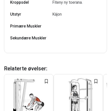
Kroppsdel
Fiteny ny toerana.
Utstyr
Kájon
Primære Muskler
Sekundære Muskler
Relaterte øvelser
: