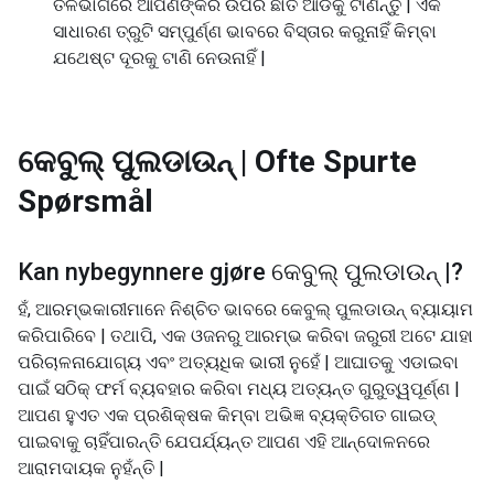
ତଳଭାଗରେ ଆପଣଙ୍କର ଉପର ଛାତି ଆଡକୁ ଟାଣନ୍ତୁ | ଏକ
ସାଧାରଣ ତ୍ରୁଟି ସମ୍ପୁର୍ଣ୍ଣ ଭାବରେ ବିସ୍ତାର କରୁନାହିଁ କିମ୍ବା
ଯଥେଷ୍ଟ ଦୂରକୁ ଟାଣି ନେଉନାହିଁ |
କେବୁଲ୍ ପୁଲଡାଉନ୍ |
Ofte Spurte
Spørsmål
Kan nybegynnere gjøre
କେବୁଲ୍ ପୁଲଡାଉନ୍ |
?
ହଁ, ଆରମ୍ଭକାରୀମାନେ ନିଶ୍ଚିତ ଭାବରେ କେବୁଲ୍ ପୁଲଡାଉନ୍ ବ୍ୟାୟାମ
କରିପାରିବେ | ତଥାପି, ଏକ ଓଜନରୁ ଆରମ୍ଭ କରିବା ଜରୁରୀ ଅଟେ ଯାହା
ପରିଚାଳନାଯୋଗ୍ୟ ଏବଂ ଅତ୍ୟଧିକ ଭାରୀ ନୁହେଁ | ଆଘାତକୁ ଏଡାଇବା
ପାଇଁ ସଠିକ୍ ଫର୍ମ ବ୍ୟବହାର କରିବା ମଧ୍ୟ ଅତ୍ୟନ୍ତ ଗୁରୁତ୍ୱପୂର୍ଣ୍ଣ |
ଆପଣ ହୁଏତ ଏକ ପ୍ରଶିକ୍ଷକ କିମ୍ବା ଅଭିଜ୍ଞ ବ୍ୟକ୍ତିଗତ ଗାଇଡ୍
ପାଇବାକୁ ଚାହିଁପାରନ୍ତି ଯେପର୍ଯ୍ୟନ୍ତ ଆପଣ ଏହି ଆନ୍ଦୋଳନରେ
ଆରାମଦାୟକ ନୁହଁନ୍ତି |