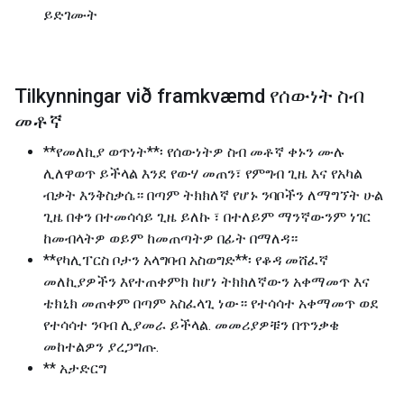
ይድገሙት
Tilkynningar við framkvæmd የሰውነት ስብ
መቶኛ
**የመለኪያ ወጥነት**፡ የሰውነትዎ ስብ መቶኛ ቀኑን ሙሉ
ሊለዋወጥ ይችላል እንደ የውሃ መጠን፣ የምግብ ጊዜ እና የአካል
ብቃት እንቅስቃሴ። በጣም ትክክለኛ የሆኑ ንባቦችን ለማግኘት ሁል
ጊዜ በቀን በተመሳሳይ ጊዜ ይለኩ ፣ በተለይም ማንኛውንም ነገር
ከመብላትዎ ወይም ከመጠጣትዎ በፊት በማለዳ።
**የካሊፐርስ ቦታን አላግባብ አስወግድ**፡ የቆዳ መሸፈኛ
መለኪያዎችን እየተጠቀምክ ከሆነ ትክክለኛውን አቀማመጥ እና
ቴክኒክ መጠቀም በጣም አስፈላጊ ነው። የተሳሳተ አቀማመጥ ወደ
የተሳሳተ ንባብ ሊያመራ ይችላል. መመሪያዎቹን በጥንቃቄ
መከተልዎን ያረጋግጡ.
** አታድርግ