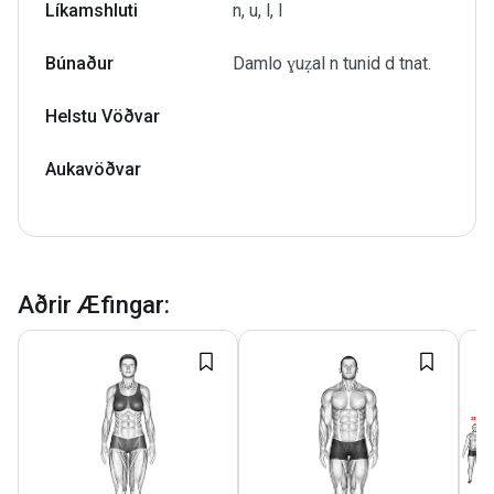
Líkamshluti
n, u, l, l
Búnaður
Damlo ɣuẓal n tunid d tnat.
Helstu Vöðvar
Aukavöðvar
Aðrir Æfingar
: