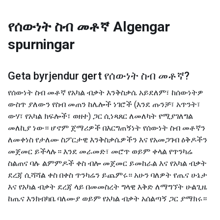
የሰውነት ስብ መቶኛ
Algengar
spurningar
Geta byrjendur gert
የሰውነት ስብ መቶኛ
?
የሰውነት ስብ መቶኛ የአካል ብቃት እንቅስቃሴ አይደለም፣ ከሰውነትዎ
ውስጥ ያለውን የስብ መጠን ከሌሎች ነገሮች (እንደ ጡንቻ፣ አጥንት፣
ውሃ፣ የአካል ክፍሎች፣ ወዘተ) ጋር ሲነጻጸር ለመለካት የሚያገለግል
መለኪያ ነው። ሆኖም ጀማሪዎች በእርግጠኝነት የሰውነት ስብ መቶኛን
ለመቀነስ የታለሙ ስፖርታዊ እንቅስቃሴዎችን እና የአመጋገብ ዕቅዶችን
መጀመር ይችላሉ። እንደ መራመድ፣ መሮጥ ወይም ቀላል የጥንካሬ
ስልጠና ባሉ ልምምዶች ቀስ ብሎ መጀመር ይመከራል እና የአካል ብቃት
ደረጃ ሲሻሻል ቀስ በቀስ ጥንካሬን ይጨምሩ። አሁን ባለዎት የጤና ሁኔታ
እና የአካል ብቃት ደረጃ ላይ በመመስረት ግላዊ እቅድ ለማግኘት ሁልጊዜ
ከጤና እንክብካቤ ባለሙያ ወይም የአካል ብቃት አሰልጣኝ ጋር ያማክሩ።