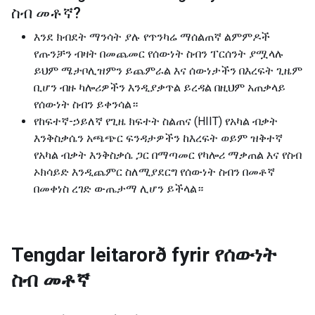
ስብ መቶኛ
?
እንደ ክብደት ማንሳት ያሉ የጥንካሬ ማሰልጠኛ ልምምዶች
የጡንቻን ብዛት በመጨመር የሰውነት ስብን ፐርሰንት ያሟላሉ
ይህም ሜታቦሊዝምን ይጨምራል እና ሰውነታችን በእረፍት ጊዜም
ቢሆን ብዙ ካሎሪዎችን እንዲያቃጥል ይረዳል በዚህም አጠቃላይ
የሰውነት ስብን ይቀንሳል።
የከፍተኛ-ኃይለኛ የጊዜ ክፍተት ስልጠና (HIIT) የአካል ብቃት
እንቅስቃሴን አጫጭር ፍንዳታዎችን ከእረፍት ወይም ዝቅተኛ
የአካል ብቃት እንቅስቃሴ ጋር በማጣመር የካሎሪ ማቃጠል እና የስብ
ኦክሳይድ እንዲጨምር ስለሚያደርግ የሰውነት ስብን በመቶኛ
በመቀነስ ረገድ ውጤታማ ሊሆን ይችላል።
Tengdar leitarorð fyrir
የሰውነት
ስብ መቶኛ