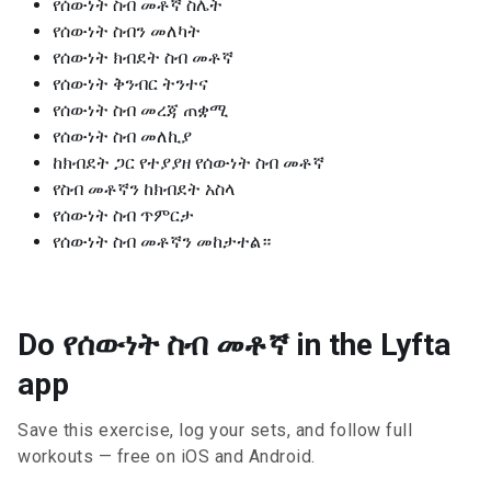
የሰውነት ስብ መቶኛ ስሌት
የሰውነት ስብን መለካት
የሰውነት ክብደት ስብ መቶኛ
የሰውነት ቅንብር ትንተና
የሰውነት ስብ መረጃ ጠቋሚ
የሰውነት ስብ መለኪያ
ከክብደት ጋር የተያያዘ የሰውነት ስብ መቶኛ
የስብ መቶኛን ከክብደት አስላ
የሰውነት ስብ ጥምርታ
የሰውነት ስብ መቶኛን መከታተል።
Do የሰውነት ስብ መቶኛ in the Lyfta
app
Save this exercise, log your sets, and follow full
workouts — free on iOS and Android.