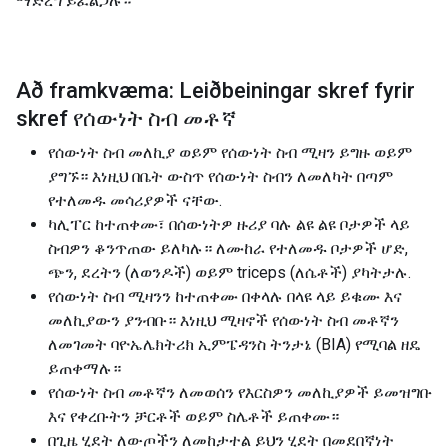
ማድረግ ይፈልጋሉ።
Að framkvæma: Leiðbeiningar skref fyrir
skref የሰውነት ስብ መቶኛ
የሰውነት ስብ መለኪያ ወይም የሰውነት ስብ ሚዛን ይግዙ ወይም
ያግኙ። እነዚህ በቤት ውስጥ የሰውነት ስብን ለመለካት በጣም
የተለመዱ መሳሪያዎች ናቸው.
ካሊፐር ከተጠቀሙ፣ በሰውነትዎ ዙሪያ ባሉ ልዩ ልዩ ቦታዎች ላይ
ስብዎን ቆንጥጠው ይለካሉ። ለሙከራ የተለመዱ ቦታዎች ሆድ,
ጭን, ደረትን (ለወንዶች) ወይም triceps (ለሴቶች) ያካትታሉ.
የሰውነት ስብ ሚዛንን ከተጠቀሙ በቀላሉ በላዩ ላይ ይቁሙ እና
መለኪያውን ያንብቡ። እነዚህ ሚዛኖች የሰውነት ስብ መቶኛን
ለመገመት ባዮኤሌክትሪክ ኢምፔዳንስ ትንታኔ (BIA) የሚባል ዘዴ
ይጠቀማሉ።
የሰውነት ስብ መቶኛን ለመወሰን የእርስዎን መለኪያዎች ይመዝግቡ
እና የቀረቡትን ቻርቶች ወይም ስሌቶች ይጠቀሙ።
በጊዜ ሂደት ለውጦችን ለመከታተል ይህን ሂደት በመደበኛነት