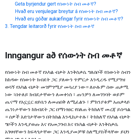
Geta byrjendur gert
የሰውነት ስብ መቶኛ
?
Hvað eru venjulegar breytur á
የሰውነት ስብ መቶኛ
?
Hvað eru góðar aukæfingar fyrir
የሰውነት ስብ መቶኛ
?
Tengdar leitarorð fyrir
የሰውነት ስብ መቶኛ
Inngangur að
የሰውነት ስብ መቶኛ
የሰውነት ስብ መቶኛ የአካል ብቃት እንቅስቃሴ ግለሰቦች የሰውነት ስብን
ከከዳው የሰውነት ክብደት ጋር ያለውን ጥምርታ እንዲረዱ የሚያግዝ
ወሳኝ የአካል ብቃት መገምገሚያ መሳሪያ ነው። ለሁሉም ሰው ጠቃሚ
ነው ፣በተለይ ክብደታቸውን ለመቀነስ ፣ ጡንቻን ለመገንባት ወይም
ጤናማ የአኗኗር ዘይቤን ለመጠበቅ ለሚፈልጉ ፣ ምክንያቱም አጠቃላይ
ጤንነታቸውን ከክብደት ጋር በማነፃፀር የበለጠ ትክክለኛ መረጃ ይሰጣል
። ሰዎች እድገታቸውን በትክክል እንዲከታተሉ፣ ትክክለኛ የአካል ብቃት
ግቦችን እንዲያወጡ እና የአመጋገብ እና የአካል ብቃት እንቅስቃሴ
አገዛዛቸውን ከፍላጎታቸው ጋር እንዲያመቻቹ ስለሚያስችላቸው ይህን