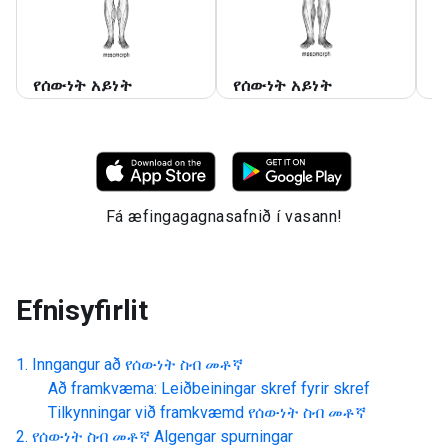
የሰውነት አይነት
የሰውነት አይነት
የ
Fá æfingagagnasafnið í vasann!
Efnisyfirlit
Inngangur að
የሰውነት ስብ መቶኛ
Að framkvæma: Leiðbeiningar skref fyrir skref
Tilkynningar við framkvæmd
የሰውነት ስብ መቶኛ
የሰውነት ስብ መቶኛ
Algengar spurningar