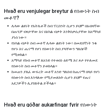
Hvað eru venjulegar breytur á
የሰውነት ስብ
መቶኛ
?
ሌላው ልዩነት የአትሌቶች ስብ ፐርሰንት ሲሆን ይህም በአብዛኛው
በጡንቻ ብዛታቸው እና በአካል ብቃት እንቅስቃሴያቸው ከአማካይ
ያነሰ ነው።
የአካል ብቃት ስብ መቶኛ ሌላው ልዩነት ነው፣ በመደበኛነት ንቁ
የሆኑ እና ጤናማ የሆነ የሰውነት ስብ ያላቸውን ግለሰቦች
የሚወክል።
አማካይ የስብ መቶኛ ለአንድ የተወሰነ ዕድሜ እና ጾታ የተለመደ
የሰውነት ስብ መቶኛን ይወክላል።
ከመጠን ያለፈ ውፍረት መቶኛ አንድ ግለሰብ ከጤናማ በላይ የሆነ
የሰውነት ስብ እንዳለው የሚያመለክት ሲሆን ይህም የጤና
አደጋዎችን ሊያስከትል ይችላል።
Hvað eru góðar aukæfingar fyrir
የሰውነት