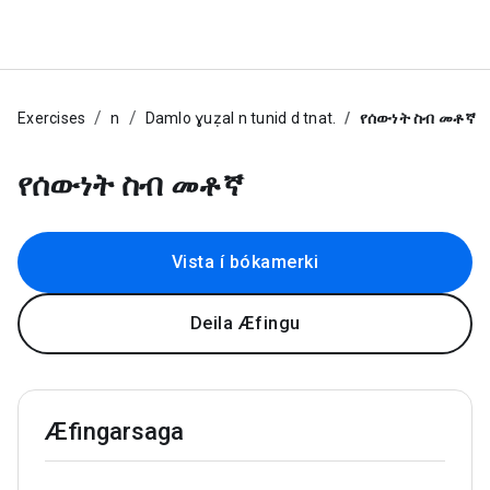
Exercises
n
Damlo ɣuẓal n tunid d tnat.
የሰውነት ስብ መቶኛ
የሰውነት ስብ መቶኛ
Vista í bókamerki
Deila Æfingu
Æfingarsaga