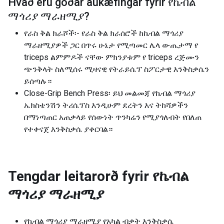
Hvað eru góðar aukæfingar fyrir
የኬብል
ማጎሪያ ማራዘሚያ
?
የራስ ቅል ክራሾች፡- የራስ ቅል ክራሰሮች ከኬብል ማጎሪያ
ማራዘሚያዎች ጋር በጥሩ ሁኔታ የሚጣመር ሌላ ውጤታማ የ
triceps ልምምዶች ናቸው ምክንያቱም የ triceps ረጅሙን
ጭንቅላት ስለሚሰሩ ሚዛናዊ የትራይሴፕ ስፖርታዊ እንቅስቃሴን
ይሰጣሉ።
Close-Grip Bench Press፡ ይህ መልመጃ የኬብል ማጎሪያ
ኤክስቴንሽን ትሪሴፕስ እንዲሁም ደረትን እና ትከሻዎችን
በማነጣጠር አጠቃላይ የሰውነት ጥንካሬን የሚያጎለብት የበለጠ
የተቀናጀ እንቅስቃሴ ያቀርባል።
Tengdar leitarorð fyrir
የኬብል
ማጎሪያ ማራዘሚያ
የኬብል ማጎሪያ ማራዘሚያ የአካል ብቃት እንቅስቃሴ