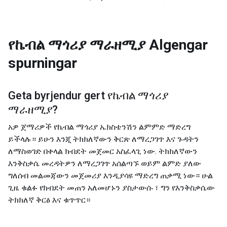
የኬብል ማጎሪያ ማራዘሚያ
Algengar
spurningar
Geta byrjendur gert
የኬብል ማጎሪያ
ማራዘሚያ
?
አዎ ጀማሪዎች የኬብል ማጎሪያ ኤክስቴንሽን ልምምድ ማድረግ
ይችላሉ። ይሁን እንጂ ትክክለኛውን ቅርጽ ለማረጋገጥ እና ጉዳትን
ለማስወገድ በቀላል ክብደት መጀመር አስፈላጊ ነው. ትክክለኛውን
እንቅስቃሴ መረዳትዎን ለማረጋገጥ አሰልጣኙ ወይም ልምድ ያለው
ግለሰብ መልመጃውን መጀመሪያ እንዲያሳዩ ማድረግ ጠቃሚ ነው። ሁል
ጊዜ ቁልፉ የክብደት መጠን አለመሆኑን ያስታውሱ ፣ ግን የእንቅስቃሴው
ትክክለኛ ቅርፅ እና ቁጥጥር።