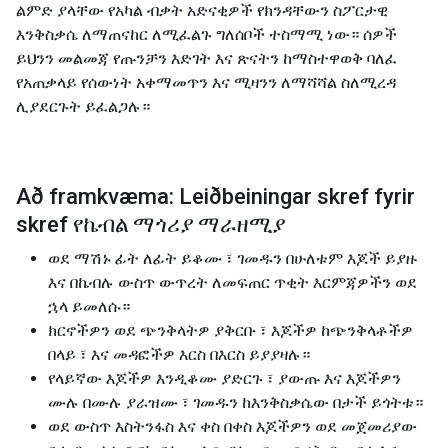
ልምድ ያላቸው የአካል ብቃት አድናቂዎች የክንዳቸውን ስፖርታዊ
እንቅስቃሴ ለማጠናከር ለሚፈልጉ ግለሰቦች ተስማሚ ነው። ሰዎች
ይህንን መልመጃ የጡንቻን እድገት እና ጽናትን ከማስተዋወቅ ባለፈ
የአጠቃላይ የሰውነት አቀማመጥን እና ሚዛንን ለማሻሻል ስለሚረዳ
ሊያደርጉት ይፈልጋሉ።
Að framkvæma: Leiðbeiningar skref fyrir
skref የኬብል ማጎሪያ ማራዘሚያ
ወደ ማሽኑ ፊት ለፊት ይቆሙ ፣ ገመዱን በሁለቱም እጆች ይያዙ
እና በኬብሉ ውስጥ ውጥረት ለመፍጠር ጥቂት እርምጃዎችን ወደ
ኋላ ይመለሱ።
ክርኖችዎን ወደ ጭንቅላትዎ ያቅርቡ ፣ እጆችዎ ከጭንቅላቶችዎ
በላይ ፣ እና መዳፎችዎ እርስ በእርስ ይያያዛሉ።
የላይኛው እጆችዎ እንዲቆሙ ያድርጉ ፣ ያውጡ እና እጆችዎን
ሙሉ በሙሉ ያራዝሙ ፣ ገመዱን ከእንቅስቃሴው በታች ይጎትቱ።
ወደ ውስጥ እስትንፋስ እና ቀስ በቀስ እጆችዎን ወደ መጀመሪያው