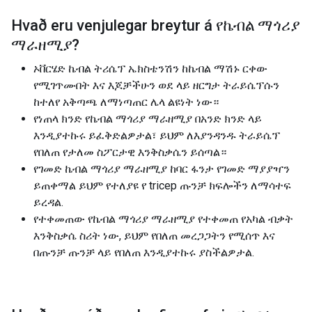
Hvað eru venjulegar breytur á
የኬብል ማጎሪያ
ማራዘሚያ
?
ኦቨርሄድ ኬብል ትሪሴፕ ኤክስቴንሽን ከኬብል ማሽኑ ርቀው
የሚገጥሙበት እና እጆቻችሁን ወደ ላይ ዘርግታ ትራይሴፕሱን
ከተለየ አቅጣጫ ለማነጣጠር ሌላ ልዩነት ነው።
የነጠላ ክንድ የኬብል ማጎሪያ ማራዘሚያ በአንድ ክንድ ላይ
እንዲያተኩሩ ይፈቅድልዎታል፣ ይህም ለእያንዳንዱ ትራይሴፕ
የበለጠ የታለመ ስፖርታዊ እንቅስቃሴን ይሰጣል።
የገመድ ኬብል ማጎሪያ ማራዘሚያ ከባር ፋንታ የገመድ ማያያዣን
ይጠቀማል ይህም የተለያዩ የ tricep ጡንቻ ክፍሎችን ለማሳተፍ
ይረዳል.
የተቀመጠው የኬብል ማጎሪያ ማራዘሚያ የተቀመጠ የአካል ብቃት
እንቅስቃሴ ስሪት ነው, ይህም የበለጠ መረጋጋትን የሚሰጥ እና
በጡንቻ ጡንቻ ላይ የበለጠ እንዲያተኩሩ ያስችልዎታል.