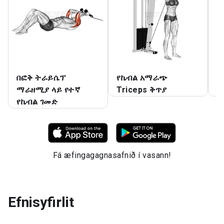
በፎቅ ትራይሴፕ
የኬብል አማራጭ
ጉ
ማራዘሚያ ላይ የተኛ
Triceps ቅጥያ
ማ
የኬብል ገመድ
Fá æfingagagnasafnið í vasann!
Efnisyfirlit