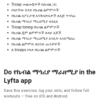
Tricep መልመጃዎች ከኬብል ጋር
የላይኛው ክንድ የኬብል ልምምዶች
የኬብል ስፖርታዊ እንቅስቃሴዎች ለእጅ ጥንካሬ
የኬብል ማጎሪያ ማራዘሚያ ቴክኒክ
Tricep toning የኬብል ልምምዶች
የኬብል ጂም ልምምዶች ለላይ እጆች
የኬብል ማጎሪያ ማራዘሚያ እንዴት እንደሚሰራ
የኬብል ልምምድ ለክንድ ጡንቻዎች
ለ triceps የላቀ የኬብል ልምምዶች
Do የኬብል ማጎሪያ ማራዘሚያ in the
Lyfta app
Save this exercise, log your sets, and follow full
workouts — free on iOS and Android.