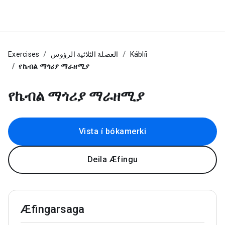
Exercises
العضلة الثلاثية الرؤوس
Káblíi
የኬብል ማጎሪያ ማራዘሚያ
የኬብል ማጎሪያ ማራዘሚያ
Vista í bókamerki
Deila Æfingu
Æfingarsaga