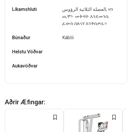
Líkamshluti
العضلة الثلاثية الرؤوس, ዛን
ጢሞ፦ መቅዳት እንደመንሴ
ፈውስ ስለናየ እንቅስቃሴ።
Búnaður
Káblíi
Helstu Vöðvar
Aukavöðvar
Aðrir Æfingar
: