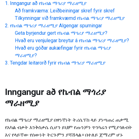
Inngangur að
የኬብል ማጎሪያ ማራዘሚያ
Að framkvæma: Leiðbeiningar skref fyrir skref
Tilkynningar við framkvæmd
የኬብል ማጎሪያ ማራዘሚያ
የኬብል ማጎሪያ ማራዘሚያ
Algengar spurningar
Geta byrjendur gert
የኬብል ማጎሪያ ማራዘሚያ
?
Hvað eru venjulegar breytur á
የኬብል ማጎሪያ ማራዘሚያ
?
Hvað eru góðar aukæfingar fyrir
የኬብል ማጎሪያ
ማራዘሚያ
?
Tengdar leitarorð fyrir
የኬብል ማጎሪያ ማራዘሚያ
Inngangur að
የኬብል ማጎሪያ
ማራዘሚያ
የኬብል ማጎሪያ ማራዘሚያ በዋነኛነት ትሪሴፕስ ላይ ያነጣጠረ ጠቃሚ
የአካል ብቃት እንቅስቃሴ ሲሆን ይህም የጡንቻን ጥንካሬን የሚያጎለብት
እና የላይኛው የሰውነት ትርጉምን ያሻሽላል። በተለይ ጀማሪም ሆኑ