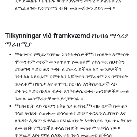
ቦታ ይመልሱ ፣ በኬብሉ ውስጥ ያለውን ውጥረት ይጠብቁ እና
ለሚፈለገው የድግግሞሽ ብዛት መልመጃውን ይድገሙት።
Tilkynningar við framkvæmd የኬብል ማጎሪያ
ማራዘሚያ
**ቁጥጥር የሚደረግባቸው እንቅስቃሴዎች**፡ ክብደትን ለማንሳት
ሞመንተም ወይም መንቀጥቀጥ የመጠቀም የተለመደ ስህተትን
ያስወግዱ። ይህ ወደ ጉዳት ሊያመራ ይችላል እና ጡንቻዎችን
በትክክል አይሰራም. በምትኩ፣ እጆችዎን በማራዘም እና በማንሳት
በሁለቱም በዝግታ እና ቁጥጥር ስር ባሉ እንቅስቃሴዎች ላይ
ያተኩሩ። ይህ በአካል ብቃት እንቅስቃሴ ወቅት ጡንቻዎችዎ ሙሉ
በሙሉ መሰማራታቸውን ያረጋግጣል ።
**በክብደት ላይ ሳይሆን በቅፅ ላይ አተኩር**፡ ብዙ ሰዎች ከመጠን
በላይ ክብደት ሲጠቀሙ ይሳሳታሉ፣ ይህም ቅርጹን ሊያበላሽ እና
ለጉዳት ሊዳርግ ይችላል። በአካል ብቃት እንቅስቃሴ ጊዜ ጥሩ ቅርፅን
ለመጠበቅ የሚያስችል ቀላል ክብደት መጠቀም የተሻለ ነው።
ጥንካሬዎ እየተሻሻለ ሲሄድ, ቀስ በቀስ መጨመር ይችላሉ