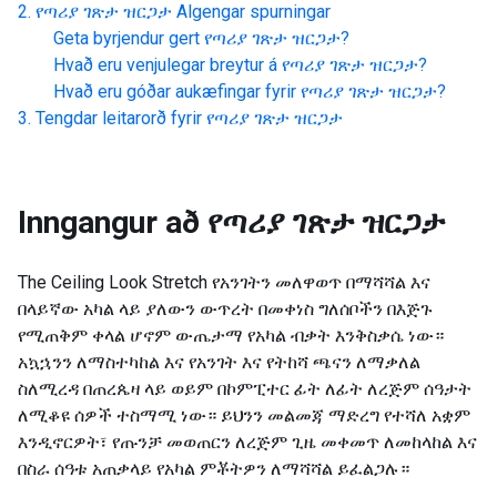
የጣሪያ ገጽታ ዝርጋታ
Algengar spurningar
Geta byrjendur gert
የጣሪያ ገጽታ ዝርጋታ
?
Hvað eru venjulegar breytur á
የጣሪያ ገጽታ ዝርጋታ
?
Hvað eru góðar aukæfingar fyrir
የጣሪያ ገጽታ ዝርጋታ
?
Tengdar leitarorð fyrir
የጣሪያ ገጽታ ዝርጋታ
Inngangur að
የጣሪያ ገጽታ ዝርጋታ
The Ceiling Look Stretch የአንገትን መለዋወጥ በማሻሻል እና
በላይኛው አካል ላይ ያለውን ውጥረት በመቀነስ ግለሰቦችን በእጅጉ
የሚጠቅም ቀላል ሆኖም ውጤታማ የአካል ብቃት እንቅስቃሴ ነው።
አኳኋንን ለማስተካከል እና የአንገት እና የትከሻ ጫናን ለማቃለል
ስለሚረዳ በጠረጴዛ ላይ ወይም በኮምፒተር ፊት ለፊት ለረጅም ሰዓታት
ለሚቆዩ ሰዎች ተስማሚ ነው። ይህንን መልመጃ ማድረግ የተሻለ አቋም
እንዲኖርዎት፣ የጡንቻ መወጠርን ለረጅም ጊዜ መቀመጥ ለመከላከል እና
በስራ ሰዓቱ አጠቃላይ የአካል ምቾትዎን ለማሻሻል ይፈልጋሉ።