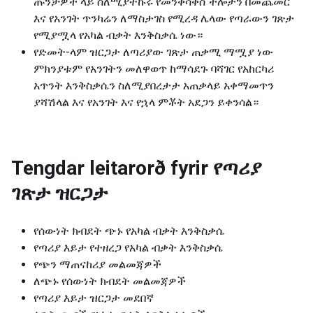
ጡንቻዎች ላይ ስለሚያተኩሩ የመንቀሳቀስ ችሎታን በመጨመር
እና የአንገት ጥንካሬን ለማስታገስ የሚረዳ ሌላው የጣራውን ገጽታ
የሚያሟላ የአካል ብቃት እንቅስቃሴ ነው።
የድመት-ላም ዝርጋታ ለጣሪያው ገጽታ ጠቃሚ ማሟያ ነው
ምክንያቱም የአንገትን መለዋወጥ ከማሳደጉ ባሻገር የአከርካሪ
አጥንት እንቅስቃሴን ስለሚያበረታታ አጠቃላይ አቀማመጥን
ያሻሽላል እና የአንገት እና የኋላ ምቾት አደጋን ይቀንሳል።
Tengdar leitarorð fyrir
የጣሪያ
ገጽታ ዝርጋታ
የሰውነት ክብደት ጭኑ የአካል ብቃት እንቅስቃሴ
የጣሪያ እይታ የተዘረጋ የአካል ብቃት እንቅስቃሴ
የጭን ማጠናከሪያ መልመጃዎች
ለጭኑ የሰውነት ክብደት መልመጃዎች
የጣሪያ እይታ ዝርጋታ መደበኛ