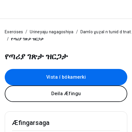
Exercises
Urineyaju nagagoshiya
Damlo ɣuẓal n tunid d tnat.
የጣሪያ ገጽታ ዝርጋታ
የጣሪያ ገጽታ ዝርጋታ
Vista í bókamerki
Deila Æfingu
Æfingarsaga