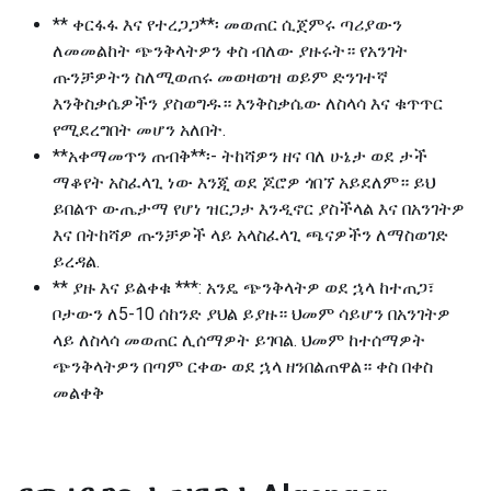
** ቀርፋፋ እና የተረጋጋ**፡ መወጠር ሲጀምሩ ጣሪያውን
ለመመልከት ጭንቅላትዎን ቀስ ብለው ያዙሩት። የአንገት
ጡንቻዎትን ስለሚወጠሩ መወዛወዝ ወይም ድንገተኛ
እንቅስቃሴዎችን ያስወግዱ። እንቅስቃሴው ለስላሳ እና ቁጥጥር
የሚደረግበት መሆን አለበት.
**አቀማመጥን ጠብቅ**፡- ትከሻዎን ዘና ባለ ሁኔታ ወደ ታች
ማቆየት አስፈላጊ ነው እንጂ ወደ ጆሮዎ ጎበኘ አይደለም። ይህ
ይበልጥ ውጤታማ የሆነ ዝርጋታ እንዲኖር ያስችላል እና በአንገትዎ
እና በትከሻዎ ጡንቻዎች ላይ አላስፈላጊ ጫናዎችን ለማስወገድ
ይረዳል.
** ያዙ እና ይልቀቁ ***: አንዴ ጭንቅላትዎ ወደ ኋላ ከተጠጋ፣
ቦታውን ለ5-10 ሰከንድ ያህል ይያዙ። ህመም ሳይሆን በአንገትዎ
ላይ ለስላሳ መወጠር ሊሰማዎት ይገባል. ህመም ከተሰማዎት
ጭንቅላትዎን በጣም ርቀው ወደ ኋላ ዘንበልጠዋል። ቀስ በቀስ
መልቀቅ