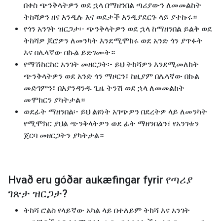
በቀስ ጭንቅላትዎን ወደ ኋላ በማዘንበል ጣሪያውን ለመመልከት
ትከሻዎን ዘና እንዲሉ እና ወደታች እንዲያደርጉ ላይ ያተኩሩ።
የጎን አንገት ዝርጋታ፡- ጭንቅላትዎን ወደ ኋላ ከማዘንበል ይልቅ ወደ
ትከሻዎ ጆሮዎን ለመንካት እንደሚሞክሩ ወደ አንድ ጎን ያጥፉት
እና በሌላኛው በኩል ይድገሙት።
የማሽከርከር አንገት መዘርጋት፡- ይህ ትከሻዎን እንደሚመለከት
ጭንቅላትዎን ወደ አንድ ጎን ማዞርን፣ ከዚያም በሌላኛው በኩል
መድገምን፣ በእያንዳንዱ ጊዜ ትንሽ ወደ ኋላ ለመመልከት
መሞከርን ያካትታል።
ወደፊት ማዘንበል፡- ይህ ልዩነት አገጭዎን በደረትዎ ላይ ለመንካት
የሚሞክር ያህል ጭንቅላትዎን ወደ ፊት ማዘንበልን፣ የአንገቱን
ጀርባ መዘርጋትን ያካትታል።
Hvað eru góðar aukæfingar fyrir
የጣሪያ
ገጽታ ዝርጋታ
?
ትከሻ ሮልስ የላይኛው አካል ላይ በተለይም ትከሻ እና አንገት