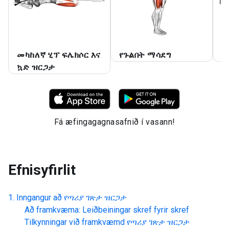
መካከለኛ ሂፕ ፍሌክሶር እና
የጉልበት ማሳደግ
ኳ
ኳድ ዝርጋታ
Fá æfingagagnasafnið í vasann!
Efnisyfirlit
Inngangur að
የጣሪያ ገጽታ ዝርጋታ
Að framkvæma: Leiðbeiningar skref fyrir skref
Tilkynningar við framkvæmd
የጣሪያ ገጽታ ዝርጋታ