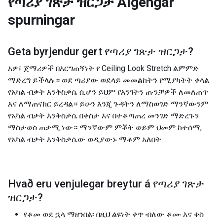
የጣሪያ ገጽታ ዝርጋታ
Algengar
spurningar
Geta byrjendur gert
የጣሪያ ገጽታ ዝርጋታ
?
አዎ፣ ጀማሪዎች በእርግጠኝነት የ Ceiling Look Stretch ልምምድ
ማድረግ ይችላሉ። ወደ ጣሪያው ወደላይ መመልከትን የሚያካትት ቀላል
የአካል ብቃት እንቅስቃሴ ሲሆን ይህም የአንገትን ጡንቻዎች ለመለጠጥ
እና ለማጠናከር ይረዳል። ይሁን እንጂ ጉዳትን ለማስወገድ ማንኛውንም
የአካል ብቃት እንቅስቃሴ በቀስታ እና በተቆጣጠረ መንገድ ማድረጉን
ማስታወስ ጠቃሚ ነው። ማንኛውም ምቾት ወይም ህመም ከተሰማ,
የአካል ብቃት እንቅስቃሴው ወዲያውኑ ማቆም አለበት.
Hvað eru venjulegar breytur á
የጣሪያ ገጽታ
ዝርጋታ
?
የቆመ ወደ ኋላ ማዘንበል፡ በዚህ ልዩነት ቀጥ ብለው ቆሙ እና ቀስ