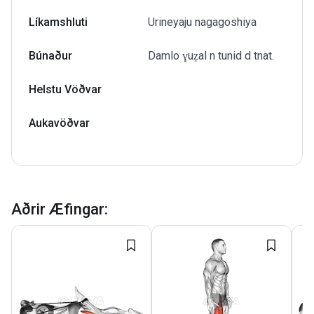
Líkamshluti
Urineyaju nagagoshiya
Búnaður
Damlo ɣuẓal n tunid d tnat.
Helstu Vöðvar
Aukavöðvar
Aðrir Æfingar
: