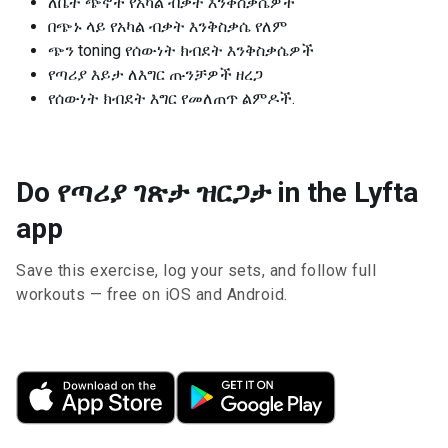
ለቤት ጭኖች የአካል ብቃት እንቅስቃሴዎች
በጭኑ ላይ የአካል ብቃት እንቅስቃሴ የለም
ጭን toning የሰውነት ክብደት እንቅስቃሴዎች
የጣሪያ እይታ ለእግር ጡንቻዎች ዘረጋ
የሰውነት ክብደት እግር የመለጠጥ ልምዶች.
Do የጣሪያ ገጽታ ዝርጋታ in the Lyfta
app
Save this exercise, log your sets, and follow full
workouts — free on iOS and Android.