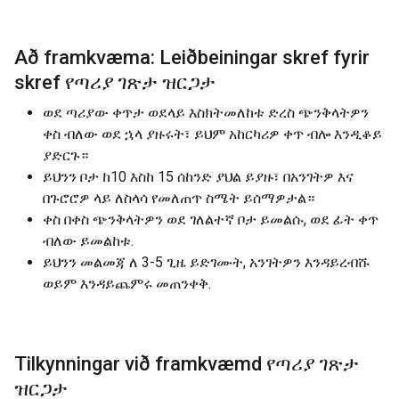
Að framkvæma: Leiðbeiningar skref fyrir
skref የጣሪያ ገጽታ ዝርጋታ
ወደ ጣሪያው ቀጥታ ወደላይ እስክትመለከቱ ድረስ ጭንቅላትዎን
ቀስ ብለው ወደ ኋላ ያዙሩት፣ ይህም አከርካሪዎ ቀጥ ብሎ እንዲቆይ
ያድርጉ።
ይህንን ቦታ ከ10 እስከ 15 ሰከንድ ያህል ይያዙ፣ በአንገትዎ እና
በጉሮሮዎ ላይ ለስላሳ የመለጠጥ ስሜት ይሰማዎታል።
ቀስ በቀስ ጭንቅላትዎን ወደ ገለልተኛ ቦታ ይመልሱ, ወደ ፊት ቀጥ
ብለው ይመልከቱ.
ይህንን መልመጃ ለ 3-5 ጊዜ ይድገሙት, አንገትዎን እንዳይረብሹ
ወይም እንዳይጨምሩ መጠንቀቅ.
Tilkynningar við framkvæmd የጣሪያ ገጽታ
ዝርጋታ