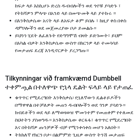
ከፍታ ላይ እስኪሆኑ ድረስ ዱብብሎችን ወደ ጎኖቹ ያሳድጉ ፣
የትከሻዎን ምላጭ በአንድ ላይ በመጭመቅ ላይ ያተኩሩ ።
በእንቅስቃሴው አናት ላይ ለአፍታ ቆም ይበሉ ፣ ከዚያ ቀስ በቀስ
ዳምቦሎችን ወደ መጀመሪያው ቦታ ይመልሱ።
ይህንን ሂደት ለፈለጉት የድግግሞሽ ብዛት ይድገሙት፣ ይህም
በአካል ብቃት እንቅስቃሴው ውስጥ በክርንዎ ላይ ተመሳሳይ
የመታጠፍ ደረጃ እንዲኖርዎት ያረጋግጡ።
Tilkynningar við framkvæmd Dumbbell
ተቀምጧል በተለዋጭ የኋላ ዴልት ፍላይ ላይ የታጠፈ
ቁጥጥር የሚደረግበት እንቅስቃሴ፡ የኋለኛውን ዴልቶይዶችን
በማዋዋል በተቻለዎት መጠን ዱብቦሎችን ወደ ጎንዎ ያሳድጉ።
ክብደቶችን ወደ ላይ ለማወዛወዝ ሞመንተም የመጠቀም የተለመደ
ስህተትን ያስወግዱ። እንቅስቃሴው ቀርፋፋ፣ ቁጥጥር የሚደረግበት
እና በትከሻዎ ጡንቻዎች ብቻ የሚንቀሳቀስ መሆን አለበት።
ትክክለኛ የክርን ቦታ፡ በልምምድ ጊዜዎ ውስጥ ትንሽ መታጠፍ