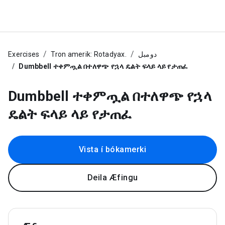
Exercises
Tron amerik: Rotadyax.
دومبل
Dumbbell ተቀምጧል በተለዋጭ የኋላ ዴልት ፍላይ ላይ የታጠፈ
Dumbbell ተቀምጧል በተለዋጭ የኋላ
ዴልት ፍላይ ላይ የታጠፈ
Vista í bókamerki
Deila Æfingu