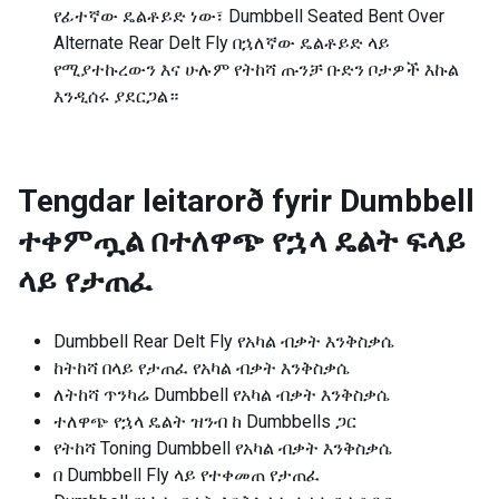
የፊተኛው ዴልቶይድ ነው፣ Dumbbell Seated Bent Over
Alternate Rear Delt Fly በኋለኛው ዴልቶይድ ላይ
የሚያተኩረውን እና ሁሉም የትከሻ ጡንቻ ቡድን ቦታዎች እኩል
እንዲሰሩ ያደርጋል።
Tengdar leitarorð fyrir
Dumbbell
ተቀምጧል በተለዋጭ የኋላ ዴልት ፍላይ
ላይ የታጠፈ
Dumbbell Rear Delt Fly የአካል ብቃት እንቅስቃሴ
ከትከሻ በላይ የታጠፈ የአካል ብቃት እንቅስቃሴ
ለትከሻ ጥንካሬ Dumbbell የአካል ብቃት እንቅስቃሴ
ተለዋጭ የኋላ ዴልት ዝንብ ከ Dumbbells ጋር
የትከሻ Toning Dumbbell የአካል ብቃት እንቅስቃሴ
በ Dumbbell Fly ላይ የተቀመጠ የታጠፈ