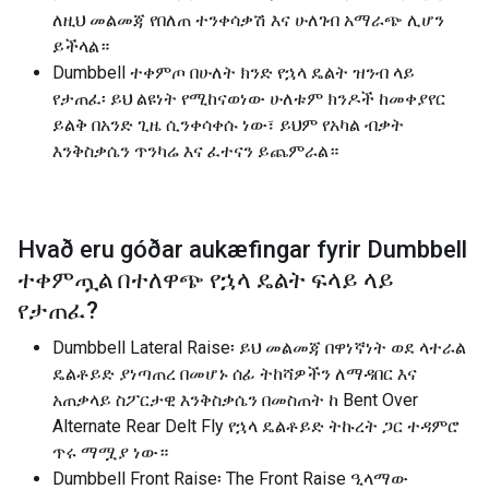
ለዚህ መልመጃ የበለጠ ተንቀሳቃሽ እና ሁለገብ አማራጭ ሊሆን
ይችላል።
Dumbbell ተቀምጦ በሁለት ክንድ የኋላ ዴልት ዝንብ ላይ
የታጠፈ፡ ይህ ልዩነት የሚከናወነው ሁለቱም ክንዶች ከመቀያየር
ይልቅ በአንድ ጊዜ ሲንቀሳቀሱ ነው፣ ይህም የአካል ብቃት
እንቅስቃሴን ጥንካሬ እና ፈተናን ይጨምራል።
Hvað eru góðar aukæfingar fyrir
Dumbbell
ተቀምጧል በተለዋጭ የኋላ ዴልት ፍላይ ላይ
የታጠፈ
?
Dumbbell Lateral Raise፡ ይህ መልመጃ በዋነኛነት ወደ ላተራል
ዴልቶይድ ያነጣጠረ በመሆኑ ሰፊ ትከሻዎችን ለማዳበር እና
አጠቃላይ ስፖርታዊ እንቅስቃሴን በመስጠት ከ Bent Over
Alternate Rear Delt Fly የኋላ ዴልቶይድ ትኩረት ጋር ተዳምሮ
ጥሩ ማሟያ ነው።
Dumbbell Front Raise፡ The Front Raise ዒላማው