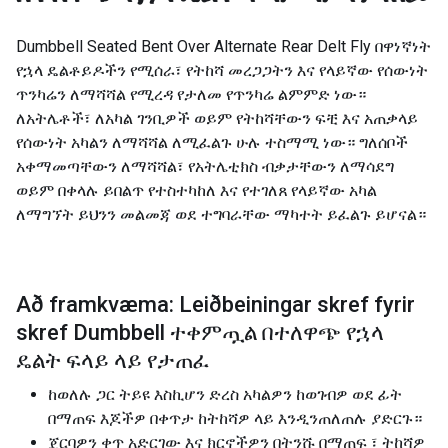
Dumbbell Seated Bent Over Alternate Rear Delt Fly በዋነኛነት
የኋላ ዴልቶይዶችን የሚሰራ፣ የትከሻ መረጋጋትን እና የላይኛው የሰውነት
ጥንካሬን ለማሻሻል የሚረዳ የታለመ የጥንካሬ ልምምድ ነው።
ለአትሌቶች፣ ለአካል ገንቢዎች ወይም የትከሻቸውን ፍቺ እና አጠቃላይ
የሰውነት አካልን ለማሻሻል ለሚፈልጉ ሁሉ ተስማሚ ነው። ግለሰቦች
አቀማመጣቸውን ለማሻሻል፣ የአትሌቲክስ ብቃታቸውን ለማሳደግ
ወይም በቀላሉ ይበልጥ የተስተካከለ እና የተገለጸ የላይኛው አካል
ለማግኘት ይህንን መልመጃ ወደ ተግባራቸው ማካተት ይፈልጉ ይሆናል።
Að framkvæma: Leiðbeiningar skref fyrir
skref Dumbbell ተቀምጧል በተለዋጭ የኋላ
ዴልት ፍላይ ላይ የታጠፈ
ከወለሉ ጋር ትይዩ እስኪሆን ድረስ አካልዎን ከወገብዎ ወደ ፊት
በማጠፍ እጆችዎ በቀጥታ ከትከሻዎ ላይ እንዲንጠለጠሉ ያድርጉ።
ጀርባዎን ቀጥ አድርገው እና ​​ክርኖችዎን በትንሹ በማጠፍ ፣ ትከሻዎ