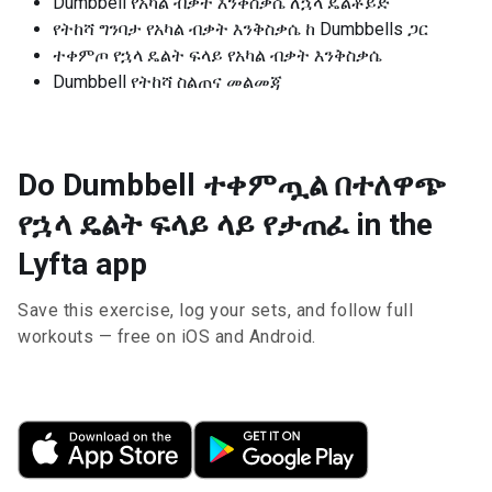
Dumbbell የአካል ብቃት እንቅስቃሴ ለኋላ ዴልቶይድ
የትከሻ ግንባታ የአካል ብቃት እንቅስቃሴ ከ Dumbbells ጋር
ተቀምጦ የኋላ ዴልት ፍላይ የአካል ብቃት እንቅስቃሴ
Dumbbell የትከሻ ስልጠና መልመጃ
Do Dumbbell ተቀምጧል በተለዋጭ
የኋላ ዴልት ፍላይ ላይ የታጠፈ in the
Lyfta app
Save this exercise, log your sets, and follow full
workouts — free on iOS and Android.