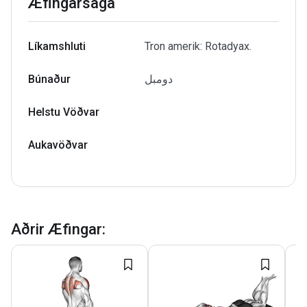
Æfingarsaga
Líkamshluti
Tron amerik: Rotadyax.
Búnaður
دومبل
Helstu Vöðvar
Aukavöðvar
Aðrir Æfingar
: