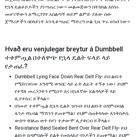
የኋላ ዴልቶይዶችን ያነጣጠረ ነው። መልመጃውን በትክክል እየሰሩ
መሆናቸውን ለማረጋገጥ አሰልጣኝ ወይም ልምድ ያለው ሰው
ጀማሪዎችን በበላይነት እንዲቆጣጠር ማድረግ ሁል ጊዜ ጥሩ ሀሳብ ነው።
Hvað eru venjulegar breytur á
Dumbbell
ተቀምጧል በተለዋጭ የኋላ ዴልት ፍላይ ላይ
የታጠፈ
?
Dumbbell Lying Face Down Rear Delt Fly፡ ይህ ልዩነት
የሚከናወነው አግዳሚ ወንበር ላይ ፊት ለፊት ተኝቶ ነው፣ ይህም
የተሻለ መረጋጋትን የሚሰጥ እና በኋለኛው ደልዳላዎች ላይ
ሊያተኩር ይችላል።
በገመድ ተቀምጧል ከኋላ ዴልት ዝንብ፡ ይህ ልዩነት በዳምብብል
ፋንታ የኬብል ማሽንን ይጠቀማል፣ ይህም በጠቅላላው እንቅስቃሴ
ውስጥ የበለጠ ወጥ የሆነ ተቃውሞ ሊያቀርብ ይችላል።
Resistance Band Seated Bent Over Rear Delt Fly፡ ይህ
ልዩነት ከዳምበሎች ይልቅ የመከላከያ ባንዶችን ይጠቀማል፣ ይህም