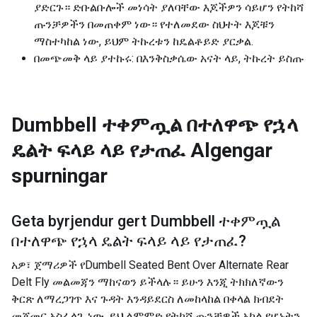
ያድርጉ። ድቡልቡሎች መነሳት ያለባቸው እጆችዎን ሳይሆን የትከሻ
ጡንቻዎችን በመጠቀም ነው። የተለመደው ስህተት እጆቹን
ማስተካከል ነው, ይህም ትኩረቱን ከዴልቶይድ ያርቃል.
በመጭመቅ ላይ ያተኩሩ: በእንቅስቃሴው አናት ላይ, ትኩረት ይስጡ
Dumbbell ተቀምጧል በተለዋጭ የኋላ
ዴልት ፍላይ ላይ የታጠፈ
Algengar
spurningar
Geta byrjendur gert
Dumbbell ተቀምጧል
በተለዋጭ የኋላ ዴልት ፍላይ ላይ የታጠፈ
?
አዎ፣ ጀማሪዎች የDumbell Seated Bent Over Alternate Rear
Delt Fly መልመጃን ማከናወን ይችላሉ። ይሁን እንጂ ትክክለኛውን
ቅርጽ ለማረጋገጥ እና ጉዳት እንዳይደርስ ለመከላከል በቀላል ክብደት
መጀመር አስፈላጊ ነው. ይህ ልምምድ የትከሻ ጡንቻዎች አካል የሆኑትን