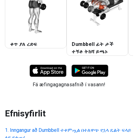
ቀጥ ያለ ረድፍ
Dumbbell ፊት ታች
D
ተኝቶ ትከሻ ይጫኑ
L
Fá æfingagagnasafnið í vasann!
Efnisyfirlit
Inngangur að
Dumbbell ተቀምጧል በተለዋጭ የኋላ ዴልት ፍላይ
ላይ የታጠፈ