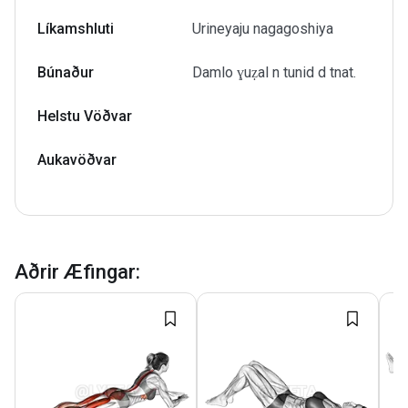
Líkamshluti
Urineyaju nagagoshiya
Búnaður
Damlo ɣuẓal n tunid d tnat.
Helstu Vöðvar
Aukavöðvar
Aðrir Æfingar
: