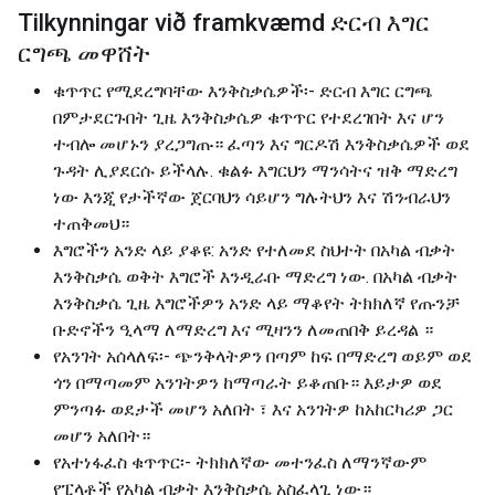
Tilkynningar við framkvæmd ድርብ እግር
ርግጫ መዋሸት
ቁጥጥር የሚደረግባቸው እንቅስቃሴዎች፡- ድርብ እግር ርግጫ
በምታደርጉበት ጊዜ እንቅስቃሴዎ ቁጥጥር የተደረገበት እና ሆን
ተብሎ መሆኑን ያረጋግጡ። ፈጣን እና ግርዶሽ እንቅስቃሴዎች ወደ
ጉዳት ሊያደርሱ ይችላሉ. ቁልፉ እግርህን ማንሳትና ዝቅ ማድረግ
ነው እንጂ የታችኛው ጀርባህን ሳይሆን ግሉትህን እና ሽንብራህን
ተጠቅመህ።
እግሮችን አንድ ላይ ያቆዩ: አንድ የተለመደ ስህተት በአካል ብቃት
እንቅስቃሴ ወቅት እግሮች እንዲራቡ ማድረግ ነው. በአካል ብቃት
እንቅስቃሴ ጊዜ እግሮችዎን አንድ ላይ ማቆየት ትክክለኛ የጡንቻ
ቡድኖችን ዒላማ ለማድረግ እና ሚዛንን ለመጠበቅ ይረዳል ።
የአንገት አሰላለፍ፡- ጭንቅላትዎን በጣም ከፍ በማድረግ ወይም ወደ
ጎን በማጣመም አንገትዎን ከማጣራት ይቆጠቡ። እይታዎ ወደ
ምንጣፉ ወደታች መሆን አለበት ፣ እና አንገትዎ ከአከርካሪዎ ጋር
መሆን አለበት።
የአተነፋፈስ ቁጥጥር፡- ትክክለኛው መተንፈስ ለማንኛውም
የፒላቶች የአካል ብቃት እንቅስቃሴ አስፈላጊ ነው።