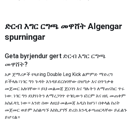
ድርብ እግር ርግጫ መዋሸት
Algengar
spurningar
Geta byrjendur gert
ድርብ እግር ርግጫ
መዋሸት
?
አዎ ጀማሪዎች የላይing Double Leg Kick ልምምድ ማድረግ
ይችላሉ፣ነገር ግን ጉዳት እንዳይደርስባቸው በዝግታ እና በጥንቃቄ
መጀመር አለባቸው። ይህ መልመጃ ጀርባን እና ግሉትን ለማጠናከር ጥሩ
ነው. ነገር ግን ደህንነትን ለማረጋገጥ ተገቢውን ፎርም እና ዘዴ መጠቀም
አስፈላጊ ነው። አንድ ሰው ለዚህ መልመጃ አዲስ ከሆነ፣ በቀላል ስሪት
መጀመር ወይም አሰልጣኙ እስኪያገኝ ድረስ እንዲቆጣጠርላቸው ይፈልጉ
ይሆናል።