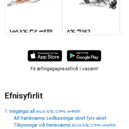
ነጠላ እግር ምታ መዋሸት
እግር ማሳደግ
መ
Fá æfingagagnasafnið í vasann!
Efnisyfirlit
Inngangur að
ድርብ እግር ርግጫ መዋሸት
Að framkvæma: Leiðbeiningar skref fyrir skref
Tilkynningar við framkvæmd
ድርብ እግር ርግጫ መዋሸት