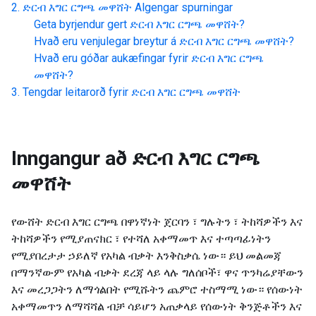
ድርብ እግር ርግጫ መዋሸት
Algengar spurningar
Geta byrjendur gert
ድርብ እግር ርግጫ መዋሸት
?
Hvað eru venjulegar breytur á
ድርብ እግር ርግጫ መዋሸት
?
Hvað eru góðar aukæfingar fyrir
ድርብ እግር ርግጫ
መዋሸት
?
Tengdar leitarorð fyrir
ድርብ እግር ርግጫ መዋሸት
Inngangur að
ድርብ እግር ርግጫ
መዋሸት
የውሸት ድርብ እግር ርግጫ በዋነኛነት ጀርባን ፣ ግሉትን ፣ ትከሻዎችን እና
ትከሻዎችን የሚያጠናክር ፣ የተሻለ አቀማመጥ እና ተጣጣፊነትን
የሚያበረታታ ኃይለኛ የአካል ብቃት እንቅስቃሴ ነው። ይህ መልመጃ
በማንኛውም የአካል ብቃት ደረጃ ላይ ላሉ ግለሰቦች፣ ዋና ጥንካሬያቸውን
እና መረጋጋትን ለማጎልበት የሚሹትን ጨምሮ ተስማሚ ነው። የሰውነት
አቀማመጥን ለማሻሻል ብቻ ሳይሆን አጠቃላይ የሰውነት ቅንጅቶችን እና