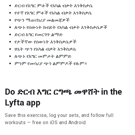
ድርብ የእግር ምቶች የአካል ብቃት እንቅስቃሴ
የተኛ የእግር ምቶች የአካል ብቃት እንቅስቃሴ
የጭን ማጠናከሪያ መልመጃዎች
ለጭኑ የሰውነት ክብደት የአካል ብቃት እንቅስቃሴዎች
ድርብ እግር የመርገጥ ልማድ
የታችኛው የሰውነት እንቅስቃሴዎች
የቤት ጭን የአካል ብቃት እንቅስቃሴ
ለጭኑ የእግር መምታት ልምምድ
ምንም የመሳሪያ ጭን ልምምዶች የሉም።
Do ድርብ እግር ርግጫ መዋሸት in the
Lyfta app
Save this exercise, log your sets, and follow full
workouts — free on iOS and Android.