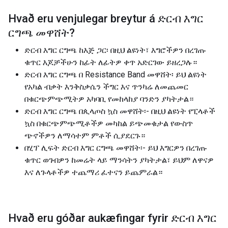
Hvað eru venjulegar breytur á
ድርብ እግር
ርግጫ መዋሸት
?
ድርብ እግር ርግጫ ከእጅ ጋር፡ በዚህ ልዩነት፣ እግሮችዎን በረገጡ
ቁጥር እጆቻችሁን ከፊት ለፊትዎ ቀጥ አድርገው ይዘረጋሉ።
ድርብ እግር ርግጫ በ Resistance Band መዋሸት፡ ይህ ልዩነት
የአካል ብቃት እንቅስቃሴን ችግር እና ጥንካሬ ለመጨመር
በቁርጭምጭሚትዎ አካባቢ የመከላከያ ባንድን ያካትታል።
ድርብ እግር ርግጫ በጲላጦስ ኳስ መዋሸት፡- በዚህ ልዩነት የፒላቶች
ኳስ በቁርጭምጭሚቶችዎ መካከል ይጭመቁታል የውስጥ
ጭኖችዎን ለማሳተም ምቶች ሲያደርጉ።
በሂፕ ሊፍት ድርብ እግር ርግጫ መዋሸት፡- ይህ እግርዎን በረገጡ
ቁጥር ወገብዎን ከመሬት ላይ ማንሳትን ያካትታል፣ ይህም ለዋናዎ
እና ለጉላቶችዎ ተጨማሪ ፈተናን ይጨምራል።
Hvað eru góðar aukæfingar fyrir
ድርብ እግር