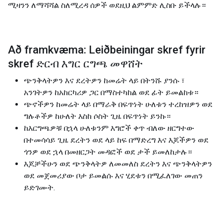
ሚዛንን ለማሻሻል ስለሚረዳ ሰዎች ወደዚህ ልምምድ ሊስቡ ይችላሉ።
Að framkvæma: Leiðbeiningar skref fyrir
skref ድርብ እግር ርግጫ መዋሸት
ጭንቅላትዎን እና ደረትዎን ከመሬት ላይ በትንሹ ያንሱ ፣
አንገትዎን ከአከርካሪዎ ጋር በማስተካከል ወደ ፊት ይመልከቱ።
ጭኖችዎን ከመሬት ላይ በማራቅ በፍጥነት ሁለቱን ተረከዝዎን ወደ
ግሉቶችዎ ከሁለት እስከ ሶስት ጊዜ በፍጥነት ይንኩ።
ከእርግጫዎቹ በኋላ ሁለቱንም እግሮች ቀጥ ብለው ዘርግተው
በተመሳሳይ ጊዜ ደረትን ወደ ላይ ከፍ በማድረግ እና እጆችዎን ወደ
ጎንዎ ወደ ኋላ በመዘርጋት መዳፎች ወደ ታች ይመለከታሉ።
እጆቻችሁን ወደ ጭንቅላትዎ ለመመለስ ደረትን እና ጭንቅላትዎን
ወደ መጀመሪያው ቦታ ይመልሱ እና ሂደቱን በሚፈለገው መጠን
ይድገሙት.