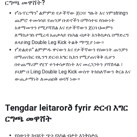
ርግጫ መዋሸት
?
የ"ሱፐርማን" ልምምድ የታችኛው ጀርባ፣ ግሉት እና ሃምstringን
ጨምሮ ተመሳሳይ የጡንቻ ቡድኖችን በማሳተፍ የሰውነት
አቀማመጥን የሚያሻሽል እና የታችኛውን ጀርባ ህመምን
ለማስታገስ የሚረዳ አጠቃላይ የአካል ብቃት እንቅስቃሴ በማድረግ
ለላይing Double Leg Kick ትልቅ ማሟያ ነው።
የ"ድልድይ" ልምምዱ ዋናውን እና የታችኛውን የሰውነት ጡንቻን
በማጠናከር የሊንግ ድርብ እግር ኪክን የሚያጠናቅቅ ሲሆን
በተጨማሪም የሂፕ ተንቀሳቃሽነት እና መረጋጋትን ያሻሽላል ፣
ይህም በ Liing Double Leg Kick ውስጥ ትክክለኛውን ቅርፅ እና
ውጤታማነት ለመጠበቅ ወሳኝ ነው።
Tengdar leitarorð fyrir
ድርብ እግር
ርግጫ መዋሸት
የሰውነት ክብደት ጭኑ የአካል ብቃት እንቅስቃሴ