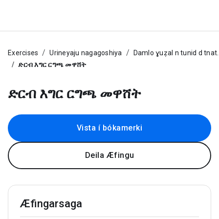
Exercises
Urineyaju nagagoshiya
Damlo ɣuẓal n tunid d tnat.
ድርብ እግር ርግጫ መዋሸት
ድርብ እግር ርግጫ መዋሸት
Vista í bókamerki
Deila Æfingu
Æfingarsaga